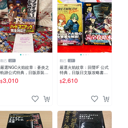
觀己
觀己
27
27
嚴選NGC火焰紋章：蒼炎之
嚴選火焰紋章：回聲IF 公式
軌跡公式特典，日版原裝帶
特典，日版日文版攻略書腰
側邊函套，保存極佳95成新
遊戲，95成新手辦收藏推薦
3,010
2,610
$
$
蒼炎之軌跡 公式特典 NGC
火焰紋章 時代典藏 游戲本
日版
體