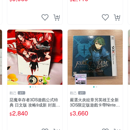
ST
觀己
觀己
27
27
惡魔幸存者3DS遊戲公式特
嚴選火炎紋章另英雄王全新
典 日文版 攻略9成新 封面有
3DS限定版遊戲卡帶Nintend
輕微損傷 女神異聞錄 惡魔
o Switch遊戲 火炎紋章 英雄
2,840
3,660
$
$
幸存者 3ds 游戲 特典 新收
王 Nintendo 3DS 卡帶 游戲
藏
英雄王火炎紋章