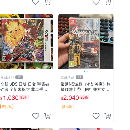
嘉藏珍品
嘉藏珍品
12
12
全新 3DS 日版 日文 聖靈破
嚴選NS游戲《消防英豪》模
碎者 全新未拆封 非二手封
擬經營卡帶，國行兼容支持
裝
中文顯示，全新未拆封直
1,030
2,040
95折
95折
$
$
送！消防模擬游戲推薦收藏
消防模擬 游戲卡帶 Switch
折扣碼
折扣碼
游戲