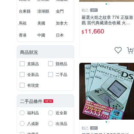
觀己
台東縣
澎湖縣
金門
27
嚴選火焰之紋章 776 正版遊
戲 當代典藏適合收藏 火焰
馬祖
美國
加拿大
之紋章 角色 典藏版
11,660
$
香港
中國
日本
商品狀況
直購品
競標品
全新品
二手品
有現貨
二手品條件
NEW
福利品
近全新
八成新
出清品
觀己
27