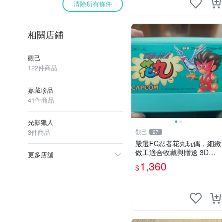
清除所有條件
相關店鋪
觀己
122件商品
嘉藏珍品
41件商品
光影獵人
3件商品
觀己
27
嚴選FC忍者花丸玩偶，細緻
做工適合收藏與贈送 3D打
更多店舖
印 遊樂 玩具
1,360
$