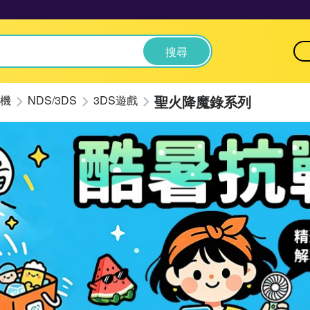
搜尋
聖火降魔錄系列
機
NDS/3DS
3DS遊戲