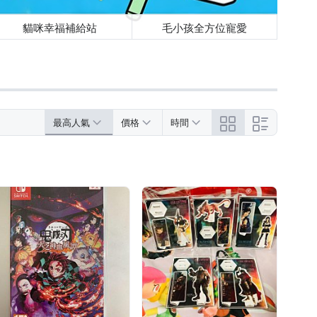
貓咪幸福補給站
毛小孩全方位寵愛
最高人氣
價格
時間