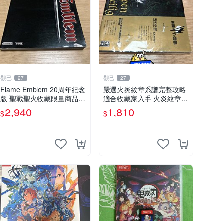
觀己
觀己
27
27
Flame Emblem 20周年紀念
嚴選火炎紋章系譜完整攻略
版 聖戰聖火收藏限量商品
適合收藏家入手 火炎紋章
火焰 國產 再現版
系譜 攻略
2,940
1,810
$
$