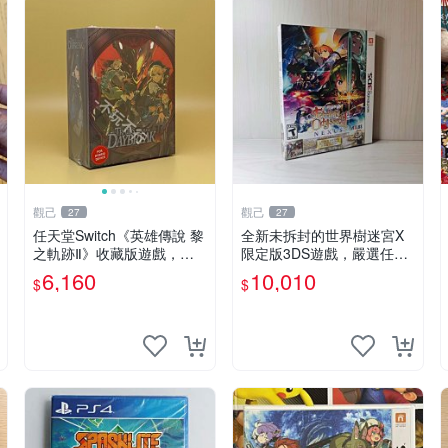
觀己
觀己
27
27
任天堂Switch《英雄傳說 黎
全新未拆封的世界樹迷宮X
之軌跡Ⅱ》收藏版遊戲，英
限定版3DS遊戲，嚴選任天
文原裝全新未開包 Daybrea
堂現貨 世界樹迷宮 X 限定
6,160
10,010
$
$
k 2 收藏版 游戲機臺
版本 游戲 任天堂 3ds