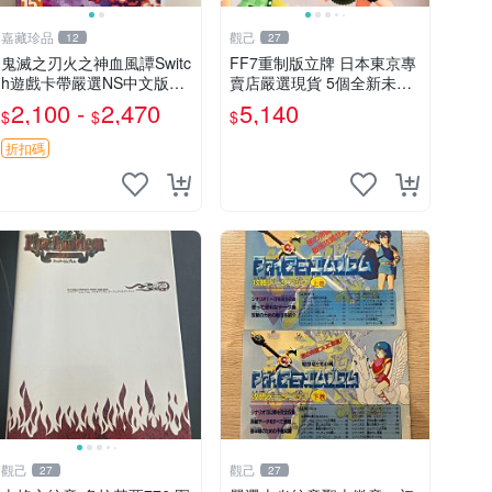
嘉藏珍品
觀己
12
27
鬼滅之刃火之神血風譚Switc
FF7重制版立牌 日本東京專
h遊戲卡帶嚴選NS中文版現
賣店嚴選現貨 5個全新未拆
貨 鬼滅之刃 Switch 中文 游
封 最終幻想7重制版 立牌 日
2,100 -
2,470
5,140
$
$
$
戲卡帶 發貨快
本原裝 正品現貨 5個包快遞
折扣碼
觀己
觀己
27
27