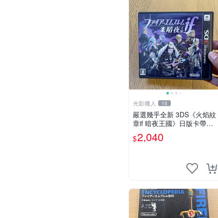
光影獵人
15
嚴選幾乎全新 3DS《火焰紋
章if 暗夜王國》日版卡帶，
附原裝盒子保存極佳，卡帶
2,040
$
乾淨無刮痕，讀取正常即插
即玩。支援所有 3DS 主
機，日文原版遊戲，戰棋