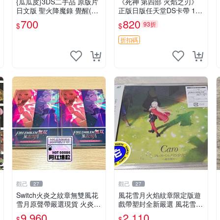
{瓜瓜皮}3DS二手品 原版片
《死神 第四部 火焰之刃》
日文版 聖火降魔錄 覺醒(遊
正版日版任天堂DS卡帶 1
戲都能回收)
張，同時購第二張起可減
700
820
93折
$
$
張， 成色如圖，原相機拍
攝，一卡一拍，因相機，光
折扣碼
線環境等因素，成色可能與
實物
觀己
觀己
27
27
Switch火炎之紋章無雙風花
風花雪月火焰紋章限定版遊
雪月原聲帶嚴選現貨 火炎之
戲帶塑封全新嚴選 風花雪月
紋章 Switch 原聲帶 歌曲 O
火焰紋章 限定版
9,960
2,110
$
$