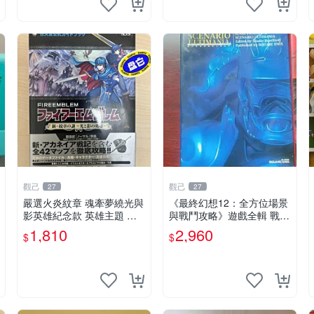
觀己
觀己
27
27
嚴選火炎紋章 魂牽夢繞光與
《最終幻想12：全方位場景
影英雄紀念款 英雄主題 火
與戰鬥攻略》遊戲全輯 戰略
炎紋章 武器收藏
遊戲 攻略書 全景解析
1,810
2,960
$
$