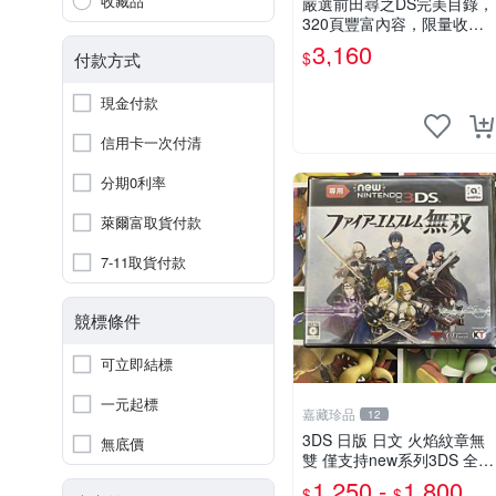
收藏品
嚴選前田尋之DS完美目錄，
320頁豐富內容，限量收藏
佳品 時代典藏 書籍收藏 時
3,160
$
付款方式
代典藏 書籍收藏 目錄收藏
現金付款
信用卡一次付清
分期0利率
萊爾富取貨付款
7-11取貨付款
競標條件
可立即結標
一元起標
嘉藏珍品
12
3DS 日版 日文 火焰紋章無
無底價
雙 僅支持new系列3DS 全新
二手都有 現貨
1,250 -
1,800
$
$