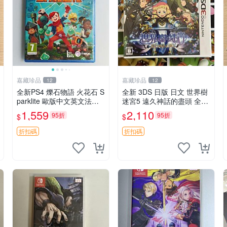
嘉藏珍品
嘉藏珍品
12
12
全新PS4 爍石物語 火花石 S
全新 3DS 日版 日文 世界樹
parklite 歐版中文英文法文
迷宮5 遠久神話的盡頭 全新
德文 【支持PSPS5】 【原
未拆封 非二手封裝
1,559
2,110
95折
95折
$
$
裝正版 實體游戲】 【歐版
支持中文，英文，法文（法
折扣碼
折扣碼
國）