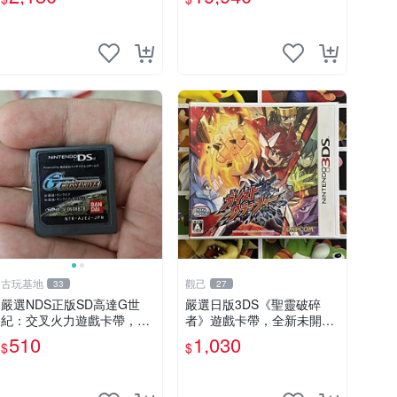
跡系列 收藏版 未拆封
拆 包裝完好 限量珍藏 電玩
遊戲 卡片 收藏品 游樂
古玩基地
觀己
33
27
嚴選NDS正版SD高達G世
嚴選日版3DS《聖靈破碎
紀：交叉火力遊戲卡帶，支
者》遊戲卡帶，全新未開封
援3DS輕鬆遊玩。 世紀機甲
直送 聖靈破碎者 3DS 新遊
510
1,030
$
$
機動武裝 可用卡帶
戲 游戲卡帶