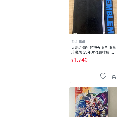
觀己
27
火焰之韻初代神火徽章 限量
珍藏版 29年度收藏推薦 聖
火徽章 測試特典 初代電玩
1,740
$