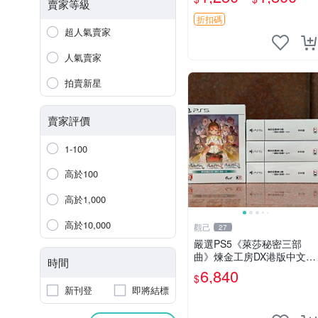
賣家等級
折扣碼
超人氣賣家
人氣賣家
拍賣新星
賣家評價
1-100
高於100
高於1,000
高於10,000
觀己
27
嚴選PS5《萊莎秘密三部
曲》煉金工房DX港版中文全
時間
新未拆封遊戲三部曲內容：
6,840
$
常暗女王與秘密藏身處 DX
新刊登
即將結標
遺失傳說與秘密妖精 DX 合
集 煉金工房 測試 版