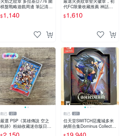
火焰之紋章 多拉基亞776 圍
嚴選火炎紋章聖火徽章，初
棋盤戰略遊戲周邊 筆記清晰
代FC限量收藏推薦 神話火
圖像精美 指揮官收藏 圍棋
Emblem 2DM 再現經典 動
1,140
1,610
$
$
盤 圍棋子 火焰之紋章
漫 魔王 紅色火焰
觀己
觀己
27
27
嚴選 PSP《英雄傳說 空之
任天堂SWITCH惡魔城多米
軌跡》粉絲收藏迷你版日版
納斯合集Dominus Collectio
初回 測試卡 新品未開封 軨
n LRG典藏版 美版 全新未
2,150
19,940
$
$