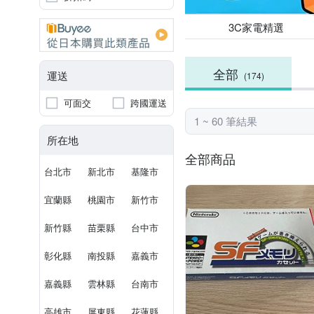
3C家電精選
全部
運送
(174)
可面交
跨國運送
1 ~ 60 筆結果
所在地
全部商品
台北市
新北市
基隆市
宜蘭縣
桃園市
新竹市
新竹縣
苗栗縣
台中市
彰化縣
南投縣
嘉義市
嘉義縣
雲林縣
台南市
高雄市
屏東縣
花蓮縣