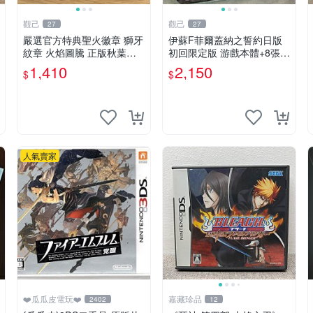
觀己
觀己
27
27
嚴選官方特典聖火徽章 獅牙
伊蘇F菲爾蓋納之誓約日版
紋章 火焰圖騰 正版秋葉原
初回限定版 游戲本體+8張原
直送 聖火紋章 套裝 獅牙紋
聲CD 大盒裝 憑證齊全 輕便
1,410
2,150
$
$
章
好運輸 F傳奇啟程 日版收藏
游戲大作
人氣賣家
❤️瓜瓜皮電玩❤️
嘉藏珍品
2402
12