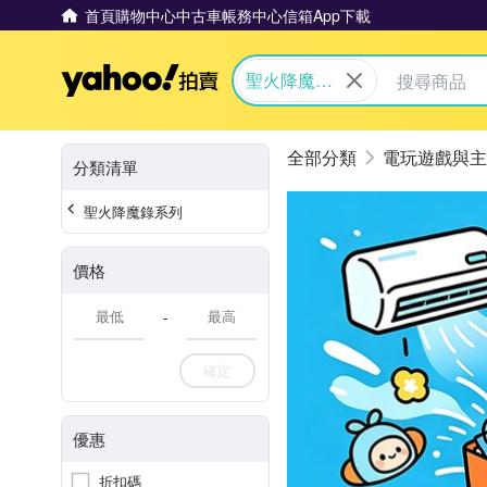
首頁
購物中心
中古車
帳務中心
信箱
App下載
Yahoo拍賣
聖火降魔錄
系列
電玩遊戲與主
分類清單
聖火降魔錄系列
價格
-
確定
優惠
折扣碼