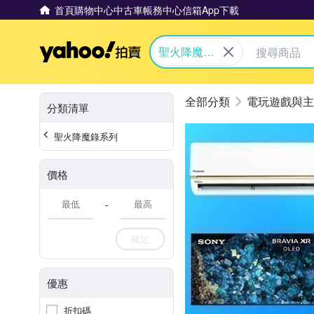
首頁
購物中心
中古車
帳務中心
信箱
App下載
Yahoo拍賣
聖火降魔錄
系列
電玩遊戲與主
分類清單
聖火降魔錄系列
價格
-
確定
優惠
折扣碼