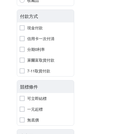
收藏品
付款方式
現金付款
信用卡一次付清
分期0利率
萊爾富取貨付款
7-11取貨付款
競標條件
可立即結標
一元起標
無底價