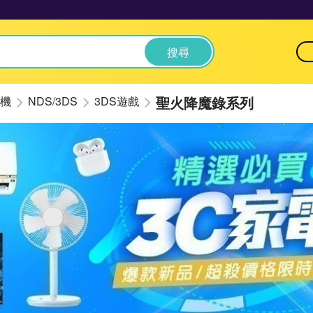
搜尋
聖火降魔錄系列
機
NDS/3DS
3DS遊戲