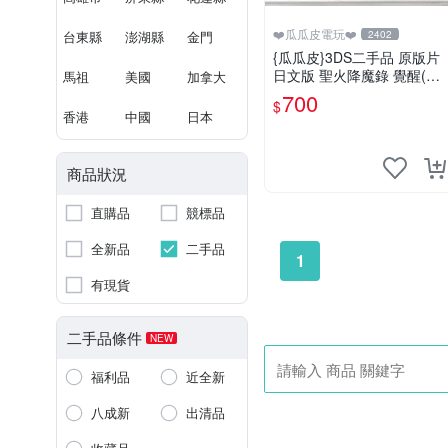
❤️瓜瓜皮電玩❤️
台東縣
澎湖縣
金門
2402
{瓜瓜皮}3DS二手品 原版片
日文版 聖火降魔錄 覺醒(遊
馬祖
美國
加拿大
戲都能回收)
700
$
香港
中國
日本
商品狀況
直購品
競標品
全新品
二手品
1
有現貨
二手品條件
NEW
福利品
近全新
八成新
出清品