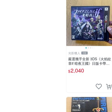
光影獵人
15
嚴選幾乎全新 3DS《火焰紋
章if 暗夜王國》日版卡帶，
附原裝盒子保存極佳，卡帶
2,040
$
乾淨無刮痕，讀取正常即插
即玩。支援所有 3DS 主
機，日文原版遊戲，戰棋