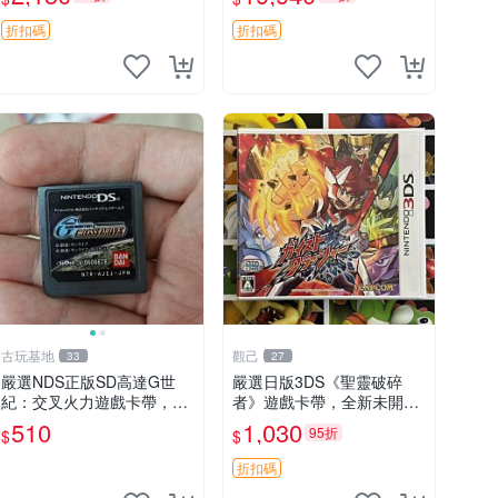
跡系列 收藏版 未拆封
拆 包裝完好 限量珍藏 電玩
遊戲 卡片 收藏品 游樂
折扣碼
折扣碼
古玩基地
觀己
33
27
嚴選NDS正版SD高達G世
嚴選日版3DS《聖靈破碎
紀：交叉火力遊戲卡帶，支
者》遊戲卡帶，全新未開封
援3DS輕鬆遊玩。 世紀機甲
直送 聖靈破碎者 3DS 新遊
510
1,030
95折
$
$
機動武裝 可用卡帶
戲 游戲卡帶
折扣碼