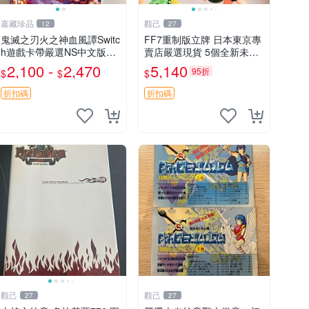
嘉藏珍品
觀己
12
27
鬼滅之刃火之神血風譚Switc
FF7重制版立牌 日本東京專
h遊戲卡帶嚴選NS中文版現
賣店嚴選現貨 5個全新未拆
貨 鬼滅之刃 Switch 中文 游
封 最終幻想7重制版 立牌 日
2,100 -
2,470
5,140
95折
$
$
$
戲卡帶 發貨快
本原裝 正品現貨 5個包快遞
折扣碼
折扣碼
觀己
觀己
27
27