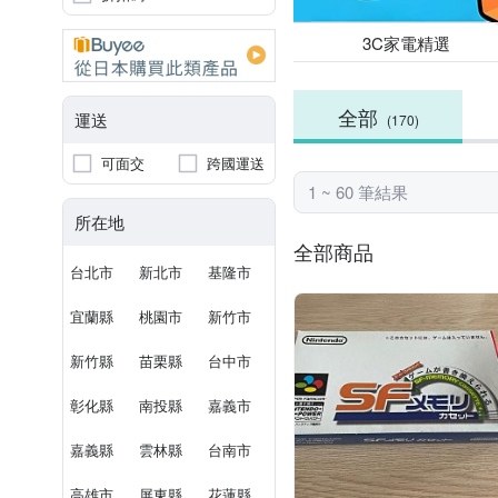
3C家電精選
全部
運送
(170)
可面交
跨國運送
1 ~ 60 筆結果
所在地
全部商品
台北市
新北市
基隆市
宜蘭縣
桃園市
新竹市
新竹縣
苗栗縣
台中市
彰化縣
南投縣
嘉義市
嘉義縣
雲林縣
台南市
高雄市
屏東縣
花蓮縣