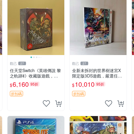
觀己
觀己
27
27
任天堂Switch《英雄傳說 黎
全新未拆封的世界樹迷宮X
之軌跡Ⅱ》收藏版遊戲，英
限定版3DS遊戲，嚴選任天
文原裝全新未開包 Daybrea
堂現貨 世界樹迷宮 X 限定
6,160
10,010
95折
95折
$
$
k 2 收藏版 游戲機臺
版本 游戲 任天堂 3ds
折扣碼
折扣碼