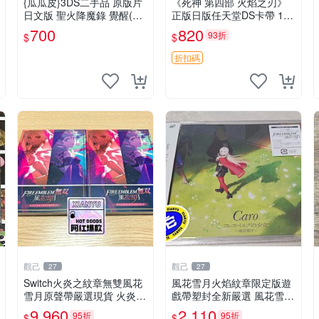
{瓜瓜皮}3DS二手品 原版片
《死神 第四部 火焰之刃》
日文版 聖火降魔錄 覺醒(遊
正版日版任天堂DS卡帶 1
戲都能回收)
張，同時購第二張起可減
700
820
93折
$
$
張， 成色如圖，原相機拍
攝，一卡一拍，因相機，光
折扣碼
線環境等因素，成色可能與
實物
觀己
觀己
27
27
Switch火炎之紋章無雙風花
風花雪月火焰紋章限定版遊
雪月原聲帶嚴選現貨 火炎之
戲帶塑封全新嚴選 風花雪月
紋章 Switch 原聲帶 歌曲 O
火焰紋章 限定版
9,960
2,110
95折
95折
$
$