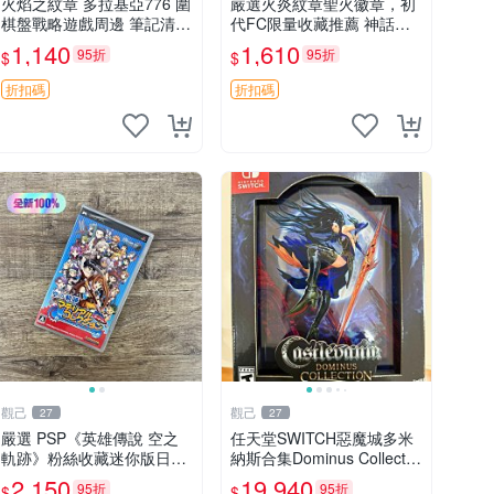
火焰之紋章 多拉基亞776 圍
嚴選火炎紋章聖火徽章，初
棋盤戰略遊戲周邊 筆記清晰
代FC限量收藏推薦 神話火
圖像精美 指揮官收藏 圍棋
Emblem 2DM 再現經典 動
1,140
1,610
95折
95折
$
$
盤 圍棋子 火焰之紋章
漫 魔王 紅色火焰
折扣碼
折扣碼
觀己
觀己
27
27
嚴選 PSP《英雄傳說 空之
任天堂SWITCH惡魔城多米
軌跡》粉絲收藏迷你版日版
納斯合集Dominus Collectio
初回 測試卡 新品未開封 軨
n LRG典藏版 美版 全新未
2,150
19,940
95折
95折
$
$