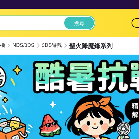
搜尋
聖火降魔錄系列
機
NDS/3DS
3DS遊戲