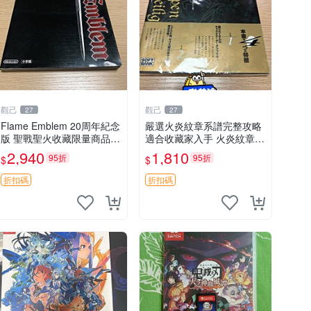
觀己
觀己
27
27
Flame Emblem 20周年紀念
嚴選火炎紋章系譜完整攻略
版 聖戰聖火收藏限量商品
適合收藏家入手 火炎紋章
火焰 國產 再現版
系譜 攻略
2,940
1,810
95折
95折
$
$
折扣碼
折扣碼