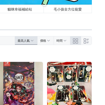
貓咪幸福補給站
毛小孩全方位寵愛
最高人氣
價格
時間