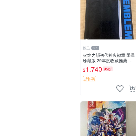
觀己
27
火焰之韻初代神火徽章 限量
珍藏版 29年度收藏推薦 聖
火徽章 測試特典 初代電玩
1,740
95折
$
折扣碼