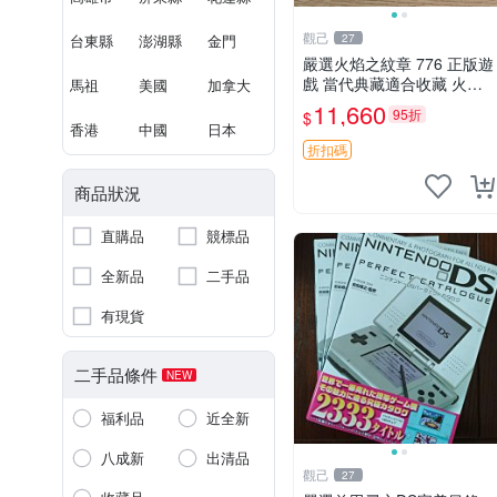
觀己
台東縣
澎湖縣
金門
27
嚴選火焰之紋章 776 正版遊
戲 當代典藏適合收藏 火焰
馬祖
美國
加拿大
之紋章 角色 典藏版
11,660
95折
$
香港
中國
日本
折扣碼
商品狀況
直購品
競標品
全新品
二手品
有現貨
二手品條件
NEW
福利品
近全新
八成新
出清品
觀己
27