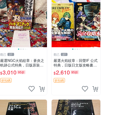
觀己
觀己
27
27
嚴選NGC火焰紋章：蒼炎之
嚴選火焰紋章：回聲IF 公式
軌跡公式特典，日版原裝帶
特典，日版日文版攻略書腰
側邊函套，保存極佳95成新
遊戲，95成新手辦收藏推薦
3,010
2,610
95折
95折
$
$
蒼炎之軌跡 公式特典 NGC
火焰紋章 時代典藏 游戲本
日版
體
折扣碼
折扣碼