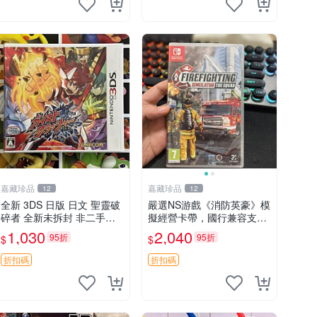
嘉藏珍品
嘉藏珍品
12
12
全新 3DS 日版 日文 聖靈破
嚴選NS游戲《消防英豪》模
碎者 全新未拆封 非二手封
擬經營卡帶，國行兼容支持
裝
中文顯示，全新未拆封直
1,030
2,040
95折
95折
$
$
送！消防模擬游戲推薦收藏
消防模擬 游戲卡帶 Switch
折扣碼
折扣碼
游戲