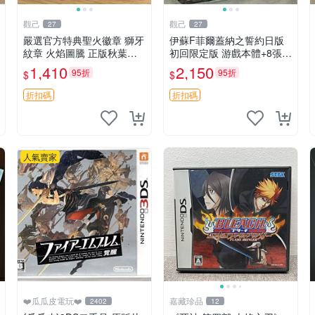
觀己
觀己
27
27
嚴選官方特典聖火徽章 獅牙
伊蘇F菲爾蓋納之誓約日版
紋章 火焰圖騰 正版秋葉原
初回限定版 游戲本體+8張原
直送 聖火紋章 套裝 獅牙紋
聲CD 大盒裝 憑證齊全 輕便
1,410
2,150
95折
95折
$
$
章
好運輸 F傳奇啟程 日版收藏
游戲大作
折扣碼
折扣碼
人氣賣家
❤️瓜瓜皮電玩❤️
嘉藏珍品
2402
12