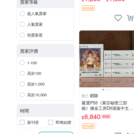
賣家等級
折扣碼
超人氣賣家
人氣賣家
拍賣新星
賣家評價
1-100
高於100
高於1,000
高於10,000
觀己
27
嚴選PS5《萊莎秘密三部
曲》煉金工房DX港版中文全
時間
新未拆封遊戲三部曲內容：
6,840
95折
$
常暗女王與秘密藏身處 DX
新刊登
即將結標
遺失傳說與秘密妖精 DX 合
折扣碼
集 煉金工房 測試 版