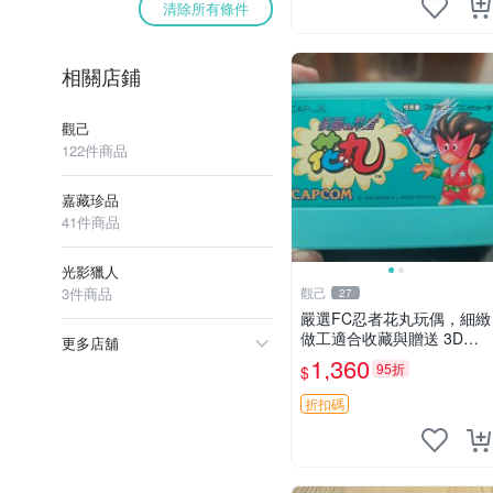
清除所有條件
相關店鋪
觀己
122件商品
嘉藏珍品
41件商品
光影獵人
3件商品
觀己
27
嚴選FC忍者花丸玩偶，細緻
做工適合收藏與贈送 3D打
更多店舖
印 遊樂 玩具
1,360
95折
$
折扣碼