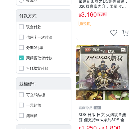
收藏品
嚴選前田尋之DS完美目錄，
320頁豐富內容，限量收藏
佳品 時代典藏 書籍收藏 時
3,160
95折
$
付款方式
代典藏 書籍收藏 目錄收藏
折扣碼
現金付款
信用卡一次付清
分期0利率
萊爾富取貨付款
7-11取貨付款
競標條件
可立即結標
一元起標
嘉藏珍品
12
3DS 日版 日文 火焰紋章無
無底價
雙 僅支持new系列3DS 全新
二手都有 現貨
1,250 -
1,800
$
$