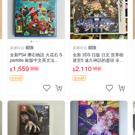
嘉藏珍品
嘉藏珍品
12
12
全新PS4 爍石物語 火花石 S
全新 3DS 日版 日文 世界樹
parklite 歐版中文英文法文
迷宮5 遠久神話的盡頭 全新
德文 【支持PSPS5】 【原
未拆封 非二手封裝
1,559
2,110
95折
95折
$
$
裝正版 實體游戲】 【歐版
支持中文，英文，法文（法
折扣碼
折扣碼
國）