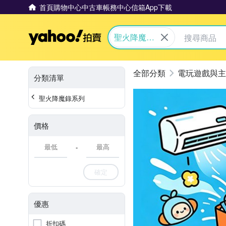
首頁
購物中心
中古車
帳務中心
信箱
App下載
Yahoo拍賣
聖火降魔錄
系列
電玩遊戲與主
分類清單
聖火降魔錄系列
價格
-
確定
優惠
折扣碼