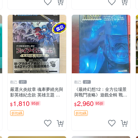
觀己
觀己
27
27
嚴選火炎紋章 魂牽夢繞光與
《最終幻想12：全方位場景
影英雄紀念款 英雄主題 火
與戰鬥攻略》遊戲全輯 戰略
炎紋章 武器收藏
遊戲 攻略書 全景解析
1,810
2,960
95折
95折
$
$
折扣碼
折扣碼