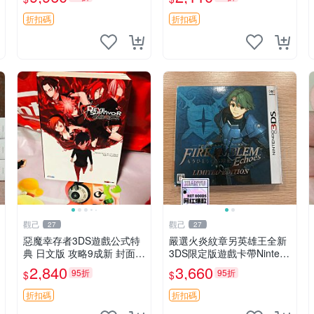
ST
折扣碼
折扣碼
觀己
觀己
27
27
惡魔幸存者3DS遊戲公式特
嚴選火炎紋章另英雄王全新
典 日文版 攻略9成新 封面有
3DS限定版遊戲卡帶Nintend
輕微損傷 女神異聞錄 惡魔
o Switch遊戲 火炎紋章 英雄
2,840
3,660
95折
95折
$
$
幸存者 3ds 游戲 特典 新收
王 Nintendo 3DS 卡帶 游戲
藏
英雄王火炎紋章
折扣碼
折扣碼