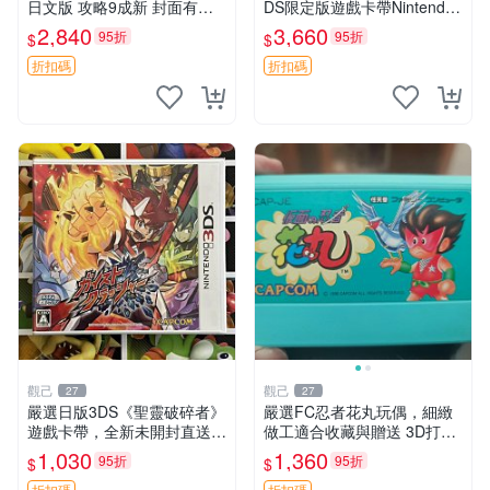
日文版 攻略9成新 封面有輕
DS限定版遊戲卡帶Nintendo
微損傷 女神異聞錄 惡魔幸存
Switch遊戲 火炎紋章 英雄王
2,840
3,660
95折
95折
$
$
者 3ds 游戲 特典 新收藏
Nintendo 3DS 卡帶 游戲 英
雄王火炎紋章
折扣碼
折扣碼
觀己
觀己
27
27
嚴選日版3DS《聖靈破碎者》
嚴選FC忍者花丸玩偶，細緻
遊戲卡帶，全新未開封直送
做工適合收藏與贈送 3D打印
聖靈破碎者 3DS 新遊戲 游戲
遊樂 玩具
1,030
1,360
95折
95折
$
$
卡帶
折扣碼
折扣碼