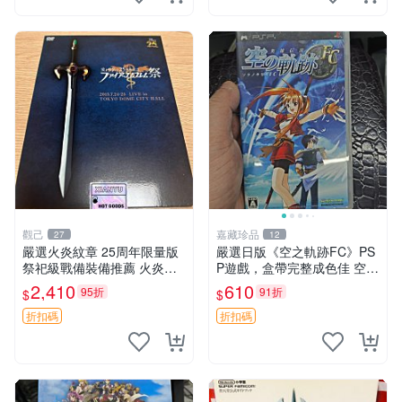
觀己
嘉藏珍品
27
12
嚴選火炎紋章 25周年限量版
嚴選日版《空之軌跡FC》PS
祭祀級戰備裝備推薦 火炎紋
P遊戲，盒帶完整成色佳 空之
章 創作原典 25周年限定收藏
軌跡 FC PSP 遊戲盒帶 游戯
2,410
610
95折
91折
$
$
火炎紋章 25週年記念 精華款
王
嚴選收藏品
折扣碼
折扣碼