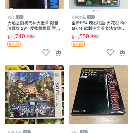
觀己
嘉藏珍品
27
12
火焰之韻初代神火徽章 限量
全新PS4 爍石物語 火花石 Sp
珍藏版 29年度收藏推薦 聖火
arklite 歐版中文英文法文德文
徽章 測試特典 初代電玩
【支持PSPS5】 【原裝正版
1,740
1,559
95折
95折
$
$
實體游戲】 【歐版支持中
文，英文，法文（法國）
折扣碼
折扣碼
嘉藏珍品
觀己
12
27