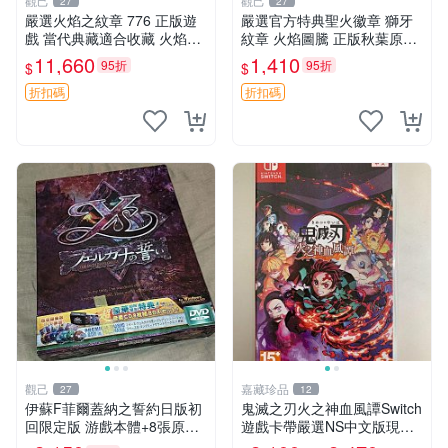
觀己
觀己
27
27
嚴選火焰之紋章 776 正版遊
嚴選官方特典聖火徽章 獅牙
戲 當代典藏適合收藏 火焰之
紋章 火焰圖騰 正版秋葉原直
紋章 角色 典藏版
送 聖火紋章 套裝 獅牙紋章
11,660
1,410
95折
95折
$
$
折扣碼
折扣碼
觀己
嘉藏珍品
27
12
伊蘇F菲爾蓋納之誓約日版初
鬼滅之刃火之神血風譚Switch
回限定版 游戲本體+8張原聲
遊戲卡帶嚴選NS中文版現貨
CD 大盒裝 憑證齊全 輕便好
鬼滅之刃 Switch 中文 游戲卡