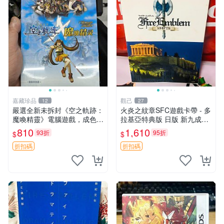
嘉藏珍品
觀己
12
27
嚴選全新未拆封《空之軌跡：
火炎之紋章SFC遊戲卡帶 - 多
魔喚精靈》電腦遊戲，成色優
拉基亞特典版 日版 新九成二
異直送家門口。空之軌跡 電
手 直銷無修 火炎之紋章 776
810
1,610
93折
95折
$
$
腦游戲 魔呼精靈
多拉基亞 特典 直銷版 SFC
測試版
折扣碼
折扣碼