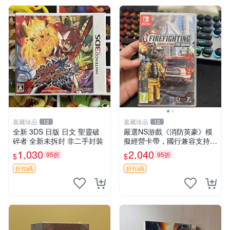
嘉藏珍品
嘉藏珍品
12
12
全新 3DS 日版 日文 聖靈破
嚴選NS游戲《消防英豪》模
碎者 全新未拆封 非二手封裝
擬經營卡帶，國行兼容支持中
文顯示，全新未拆封直送！消
1,030
2,040
95折
95折
$
$
防模擬游戲推薦收藏 消防模
擬 游戲卡帶 Switch游戲
折扣碼
折扣碼