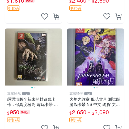
1,810
2,400 -
2,690
95折
$
$
$
國行外版中文 Switch 測試版
卡帶 現貨 火焰
折扣碼
折扣碼
嘉藏珍品
嘉藏珍品
12
12
嚴選港版全新未開封遊戲卡
火焰之紋章 風花雪月 測試版
帶，保真度極高 電玩卡帶 游
游戲卡帶 NS 中文 現貨 文字
戲卡帶 卡片包裝
對照 火紋 港版
950
2,650 -
3,090
94折
$
$
$
折扣碼
折扣碼