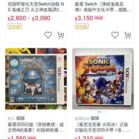
現貨即發任天堂Switch游戲 N
嚴選 Switch《薄桜鬼風花
S 鬼滅之刃 火之神血風譚2
傳》港版中文化卡帶，遊戲畫
海外版本卡帶（港日韓歐美版
質優異 古裝 動作 RPG 港版
2,600 -
3,090
3,150
95折
$
$
$
本等隨機發不指定，支持中
文） 正版任天堂switch游戲
折扣碼
折扣碼
卡帶
觀己
嘉藏珍品
27
12
嚴選3DS日版《雷頓教授：超
《索尼克音爆 火與冰》正版
文明A的遺產》封面稍有褪色
日版任天堂3DS卡帶 1張，同
全新未開封遊戲卡帶 雷頓教
時購第二張起可減張， 成色
1,560
1,310
95折
95折