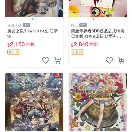
嘉藏珍品
觀己
12
27
魔女之泉3 switch 中文 江浙
惡魔幸存者3DS遊戲公式特典
滬
日文版 攻略9成新 封面有輕
微損傷 女神異聞錄 惡魔幸存
2,150
2,840
95折
95折
$
$
者 3ds 游戲 特典 新收藏
折扣碼
折扣碼