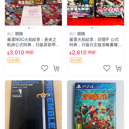
觀己
觀己
27
27
嚴選NGC火焰紋章：蒼炎之
嚴選火焰紋章：回聲IF 公式
軌跡公式特典，日版原裝帶側
特典，日版日文版攻略書腰遊
邊函套，保存極佳95成新 蒼
戲，95成新手辦收藏推薦 火
3,010
2,610
95折
95折
$
$
炎之軌跡 公式特典 NGC日版
焰紋章 時代典藏 游戲本體
折扣碼
折扣碼