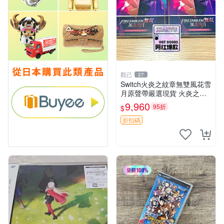
觀己
27
Switch火炎之紋章無雙風花雪
月原聲帶嚴選現貨 火炎之紋
章 Switch 原聲帶 歌曲 OST
9,960
95折
$
折扣碼