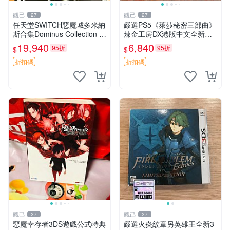
觀己
觀己
27
27
任天堂SWITCH惡魔城多米納
嚴選PS5《萊莎秘密三部曲》
斯合集Dominus Collection L
煉金工房DX港版中文全新未
RG典藏版 美版 全新未拆 包
拆封遊戲三部曲內容：常暗女
19,940
6,840
95折
95折
$
$
裝完好 限量珍藏 電玩遊戲 卡
王與秘密藏身處 DX 遺失傳說
片 收藏品 游樂
與秘密妖精 DX 合集 煉金工
折扣碼
折扣碼
房 測試 版
觀己
觀己
27
27
惡魔幸存者3DS遊戲公式特典
嚴選火炎紋章另英雄王全新3