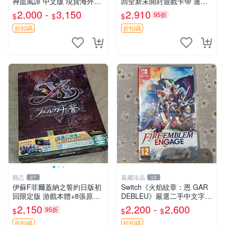
神血風譚 中文版 現貨海外原
回全新未開封遊戲卡帶 邊境
裝卡帶 二手全新質檢 港日歐
之門 PSP 日版 新品 無拆封
2,000 -
3,150
2,910
95折
$
$
$
美隨機發送 鬼滅之刃 Switch
測試過
卡帶 中文版 任天堂官方
折扣碼
折扣碼
觀己
嘉藏珍品
27
12
伊蘇F菲爾蓋納之誓約日版初
Switch《火焰紋章：恩 GAR
回限定版 游戲本體+8張原聲
DEBLEU》嚴選二手中文字幕
CD 大盒裝 憑證齊全 輕便好
遊戲卡帶 正版 港日美三種可
2,150
2,200 -
2,600
95折
$
$
$
運輸 F傳奇啟程 日版收藏 游
選 純盒販 帶盒不議 恩 GARD
戲大作
EBLEU 港版 日版
折扣碼
折扣碼