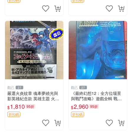
觀己
觀己
27
27
嚴選火炎紋章 魂牽夢繞光與
《最終幻想12：全方位場景
影英雄紀念款 英雄主題 火炎
與戰鬥攻略》遊戲全輯 戰略
紋章 武器收藏
遊戲 攻略書 全景解析
1,810
2,960
95折
95折
$
$
折扣碼
折扣碼