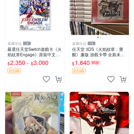
嘉藏珍品
嘉藏珍品
12
12
嚴選任天堂Switch遊戲卡《火
任天堂 3DS《火焰紋章：覺
焰紋章Engage》原裝中文
醒》廉版 游戲卡帶 全新未拆
版，全新未拆封海外隨機發
封 完美膜保護 購買需查機器
2,350 -
3,000
1,640
95折
$
$
$
火焰紋章 國行 Switch 游戲卡
火焰紋章 煥醒 3ds
帶
折扣碼
折扣碼