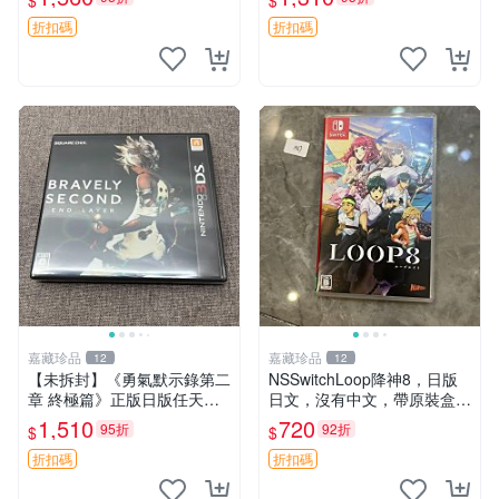
$
$
授 3DS 卡帶 游玩版
如圖，原相機拍攝，一卡一
拍，因相機，光線環境等因
折扣碼
折扣碼
素，成色可能與實物略
嘉藏珍品
嘉藏珍品
12
12
【未拆封】《勇氣默示錄第二
NSSwitchLoop降神8，日版
章 終極篇》正版日版任天堂3
日文，沒有中文，帶原裝盒，
DS卡帶 狀態：全新未拆封，
功能完好，二手物品非質量問
1,510
720
95折
92折
$
$
由于未拆封無法檢查內部狀況
題不退不換
以及是否存在官瑕等問題…
折扣碼
折扣碼
成色如圖，原相機