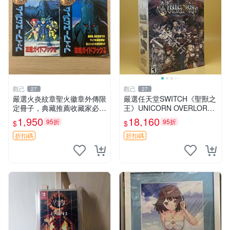
觀己
觀己
27
27
嚴選火炎紋章聖火徽章外傳限
嚴選任天堂SWITCH《聖獸之
定冊子，典藏推薦收藏家必入
王》UNICORN OVERLORD
火炎紋章 國畫 徽章 外傳 限
遊戲，新品未拆盒，適合收藏
1,950
18,160
95折
95折
$
$
量冊
聖獸之王 Unicorn Overlord N
intend
折扣碼
折扣碼