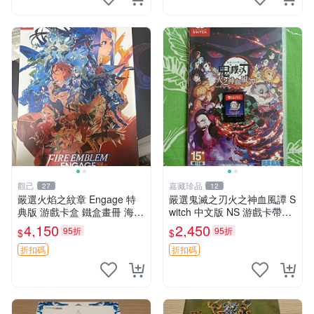
觀己
嘉藏珍品
27
12
嚴選火焰之紋章 Engage 特
嚴選鬼滅之刃火之神血風譚 S
典版 游戲卡盒 鐵盒畫冊 海報
witch 中文版 NS 游戲卡帶，
收藏推薦 火焰之紋章 Engag
兼容多款 Switch 主機。即刻
4,150
2,450
95折
95折
$
$
e 特典版 銀河包裝 限量珍藏
購買，速享遊戲樂趣！ 鬼滅
火焰之紋章 Engage
之刃 血風譚 Switch
折扣碼
折扣碼