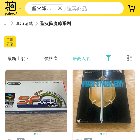
聖火降魔
登
錄系列
3DS遊戲
聖火降魔錄系列
全部
分類
最新上架
價格
最高人氣