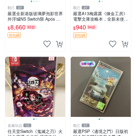
觀己
觀己
27
27
嚴選全新港版玻璃夢泡影世界
嚴選A13梅露露《煉金工房》
外浮城NS Switch限 Após 新
電擊文庫攻略本，全新未使用
發行乙女遊戲收藏版 恐龍王
角色扮演 電擊文庫 煉金工房
8,660
940
95折
94折
$
$
蛇妖 女神
折扣碼
折扣碼
嘉藏珍品
觀己
12
27
任天堂Switch《鬼滅之刃》火
嚴選PSP《邊境之門》日版初