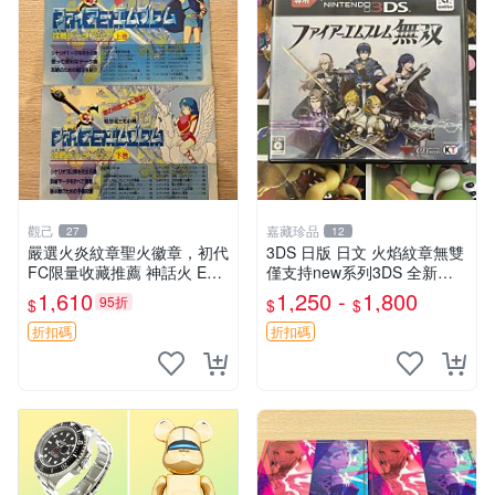
觀己
嘉藏珍品
27
12
嚴選火炎紋章聖火徽章，初代
3DS 日版 日文 火焰紋章無雙
FC限量收藏推薦 神話火 Emb
僅支持new系列3DS 全新二
lem 2DM 再現經典 動漫 魔王
手都有 現貨
1,610
1,250 -
1,800
95折
$
$
$
紅色火焰
折扣碼
折扣碼