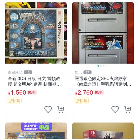
嘉藏珍品
觀己
12
27
全新 3DS 日版 日文 雷頓教
嚴選銀色限定SFC火焰紋章
授 超文明A的遺產 封面褪色
《紋章之謎》聖戰系譜定制
全新未拆封 非二手封裝
版，兩作套裝 火焰紋章 織田
1,560
2,760
95折
95折
$
$
信長 紋章之謎 國王的劍
折扣碼
折扣碼