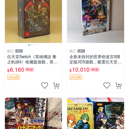
觀己
觀己
27
27
任天堂Switch《英雄傳說 黎
全新未拆封的世界樹迷宮X限
之軌跡Ⅱ》收藏版遊戲，英文
定版3DS遊戲，嚴選任天堂現
原裝全新未開包 Daybreak 2
貨 世界樹迷宮 X 限定 版本
6,160
10,010
95折
95折
$
$
收藏版 游戲機臺
游戲 任天堂 3ds
折扣碼
折扣碼