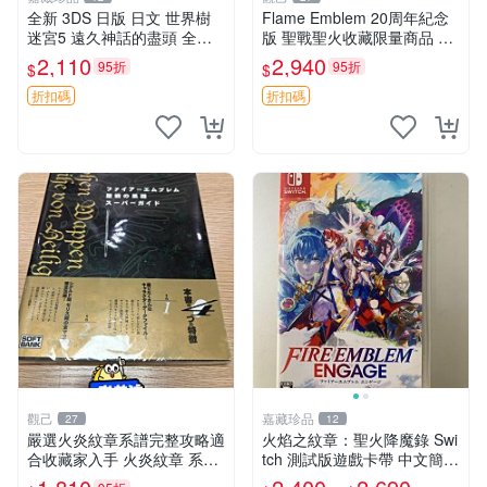
全新 3DS 日版 日文 世界樹
Flame Emblem 20周年紀念
迷宮5 遠久神話的盡頭 全新
版 聖戰聖火收藏限量商品 火
未拆封 非二手封裝
焰 國產 再現版
2,110
2,940
95折
95折
$
$
折扣碼
折扣碼
觀己
嘉藏珍品
27
12
嚴選火炎紋章系譜完整攻略適
火焰之紋章：聖火降魔錄 Swi
合收藏家入手 火炎紋章 系譜
tch 測試版遊戲卡帶 中文簡體
攻略
繁體現貨 火焰之紋章 engage