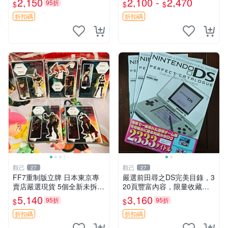
2,150
2,100 -
2,470
95折
$
$
$
運輸 F傳奇啟程 日版收藏 游
帶 發貨快
戲大作
折扣碼
折扣碼
觀己
觀己
27
27
FF7重制版立牌 日本東京專
嚴選前田尋之DS完美目錄，3
賣店嚴選現貨 5個全新未拆封
20頁豐富內容，限量收藏佳
最終幻想7重制版 立牌 日本
品 時代典藏 書籍收藏 時代典
5,140
3,160
95折
95折
$
$
原裝 正品現貨 5個包快遞
藏 書籍收藏 目錄收藏
折扣碼
折扣碼