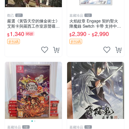
觀己
嘉藏珍品
27
12
嚴選《黃昏天空的煉金術士》
火焰紋章 Engage 契約聖火
艾斯卡與羅西工作室原聲碟
降魔錄 Switch 卡帶 支持中文
游戲音樂 CD 黃昏天空 錢金
新舊可選 質量保證 立即購買
1,340
2,390 -
2,990
95折
$
$
$
術士 網路遊戲
契約版 Switch 卡帶 測試無誤
正版海外 中
折扣碼
折扣碼
嘉藏珍品
嘉藏珍品
12
12