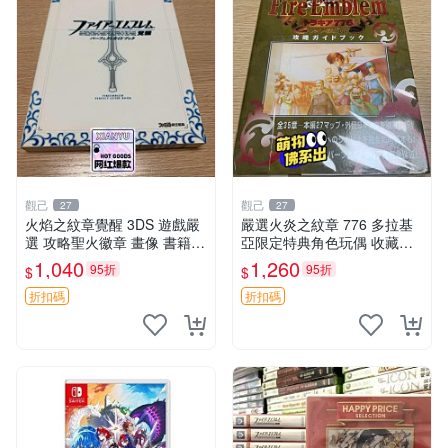
觀己
觀己
27
27
火焰之紋章覺醒 3DS 遊戲嚴
嚴選火炎之紋章 776 多拉基
選 攻略聖火徽章 畫像 書籍
亞限定特典角色玩偶 收藏推
內容
薦 776 玩偶 角色 拉基
1,040
1,260
95折
95折
$
$
折扣碼
折扣碼