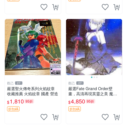
觀己
觀己
27
27
嚴選聖火傳奇系列火焰紋章
嚴選Fate Grand Order壁
收藏推薦 火焰紋章 國產 營造
畫，高清再現英靈之美 魔法
少女 國民度高
1,810
4,850
95折
95折
$
$
折扣碼
折扣碼