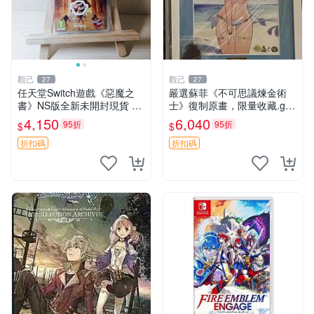
觀己
觀己
27
27
任天堂Switch遊戲《惡魔之
嚴選蘇菲《不可思議煉金術
書》NS版全新未開封現貨 推
士》復制原畫，限量收藏.geo
薦收藏 游戲機 電玩 測試用機
店專供 不朽煉金術士 超限原
4,150
6,040
95折
95折
$
$
畫 國寶版
折扣碼
折扣碼