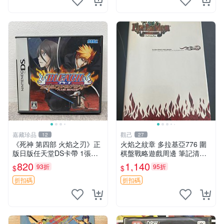
嘉藏珍品
觀己
12
27
《死神 第四部 火焰之刃》正
火焰之紋章 多拉基亞776 圍
版日版任天堂DS卡帶 1張，
棋盤戰略遊戲周邊 筆記清晰
同時購第二張起可減張， 成
圖像精美 指揮官收藏 圍棋盤
820
1,140
93折
95折
$
$
色如圖，原相機拍攝，一卡一
圍棋子 火焰之紋章
拍，因相機，光線環境等因
折扣碼
折扣碼
素，成色可能與實物