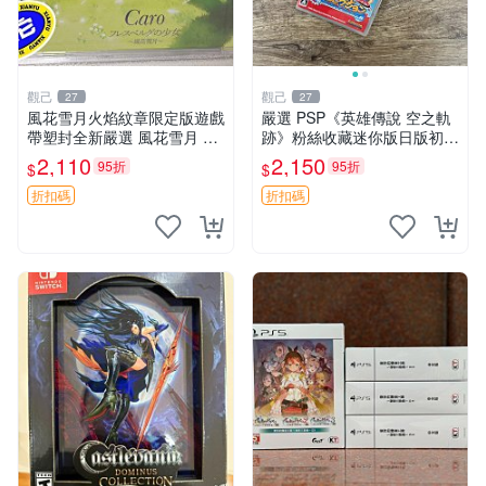
觀己
觀己
27
27
風花雪月火焰紋章限定版遊戲
嚴選 PSP《英雄傳說 空之軌
帶塑封全新嚴選 風花雪月 火
跡》粉絲收藏迷你版日版初回
焰紋章 限定版
測試卡 新品未開封 軨跡系列
2,110
2,150
95折
95折
$
$
收藏版 未拆封
折扣碼
折扣碼