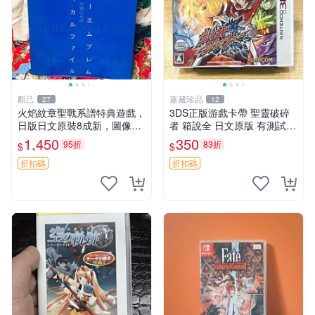
觀己
嘉藏珍品
27
12
火焰紋章聖戰系譜特典遊戲，
3DS正版游戲卡帶 聖靈破碎
日版日文原裝8成新，圖像清
者 箱說全 日文原版 有測試圖
晰無損。 火焰紋章 聲稱 國貿
可
1,450
350
95折
83折
$
$
版
折扣碼
折扣碼