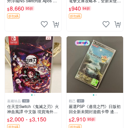
外浮城NS Switch限 Após 新
電擊文庫攻略本，全新未使用
發行乙女遊戲收藏版 恐龍王
角色扮演 電擊文庫 煉金工房
8,660
940
95折
94折
$
$
蛇妖 女神
折扣碼
折扣碼
嘉藏珍品
觀己
12
27
任天堂Switch《鬼滅之刃》火
嚴選PSP《邊境之門》日版初
神血風譚 中文版 現貨海外原
回全新未開封遊戲卡帶 邊境
裝卡帶 二手全新質檢 港日歐
之門 PSP 日版 新品 無拆封
2,000 -
3,150
2,910
95折
$
$
$
美隨機發送 鬼滅之刃 Switch
測試過
卡帶 中文版 任天堂官方
折扣碼
折扣碼