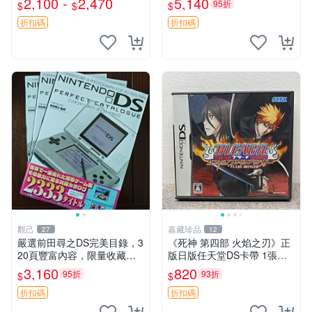
2,100 -
2,470
5,140
95折
$
$
$
帶 發貨快
原裝 正品現貨 5個包快遞
折扣碼
折扣碼
觀己
嘉藏珍品
27
12
嚴選前田尋之DS完美目錄，3
《死神 第四部 火焰之刃》正
20頁豐富內容，限量收藏佳
版日版任天堂DS卡帶 1張，
品 時代典藏 書籍收藏 時代典
同時購第二張起可減張， 成
3,160
820
95折
93折
$
$
藏 書籍收藏 目錄收藏
色如圖，原相機拍攝，一卡一
拍，因相機，光線環境等因
折扣碼
折扣碼
素，成色可能與實物