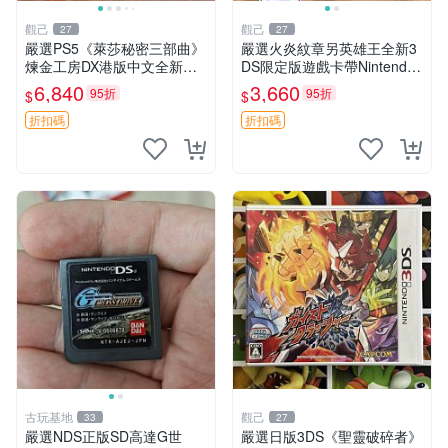
觀己
觀己
27
27
嚴選PS5《萊莎秘密三部曲》
嚴選火炎紋章另英雄王全新3
煉金工房DX港版中文全新未
DS限定版遊戲卡帶Nintendo
拆封遊戲三部曲內容：常暗女
Switch遊戲 火炎紋章 英雄王
6,840
3,660
95折
95折
$
$
王與秘密藏身處 DX 遺失傳說
Nintendo 3DS 卡帶 游戲 英
與秘密妖精 DX 合集 煉金工
雄王火炎紋章
折扣碼
折扣碼
房 測試 版
古玩基地
觀己
33
27
嚴選NDS正版SD高達G世
嚴選日版3DS《聖靈破碎者》