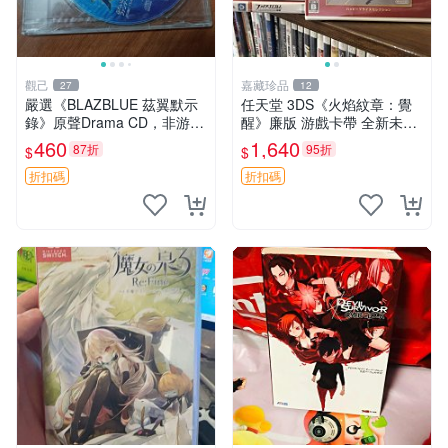
觀己
嘉藏珍品
27
12
嚴選《BLAZBLUE 茲翼默示
任天堂 3DS《火焰紋章：覺
錄》原聲Drama CD，非游戲
醒》廉版 游戲卡帶 全新未拆
光碟，適合收藏 蒼翼 默示錄
封 完美膜保護 購買需查機器
460
1,640
87折
95折
$
$
游玩
火焰紋章 煥醒 3ds
折扣碼
折扣碼