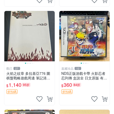
觀己
嘉藏珍品
27
12
火焰之紋章 多拉基亞776 圍
NDS正版游戲卡帶 火影忍者
棋盤戰略遊戲周邊 筆記清晰
忍列傳 盒說全 日文原版 有測
圖像精美 指揮官收藏 圍棋盤
試圖 可
1,140
360
95折
84折
$
$
圍棋子 火焰之紋章
折扣碼
折扣碼