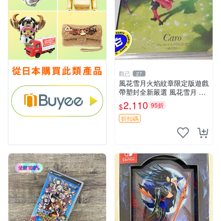
觀己
27
風花雪月火焰紋章限定版遊戲
帶塑封全新嚴選 風花雪月 火
焰紋章 限定版
2,110
95折
$
折扣碼