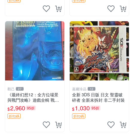
觀己
嘉藏珍品
27
12
《最終幻想12：全方位場景
全新 3DS 日版 日文 聖靈破
與戰鬥攻略》遊戲全輯 戰略
碎者 全新未拆封 非二手封裝
遊戲 攻略書 全景解析
2,960
1,030
95折
95折
$
$
折扣碼
折扣碼