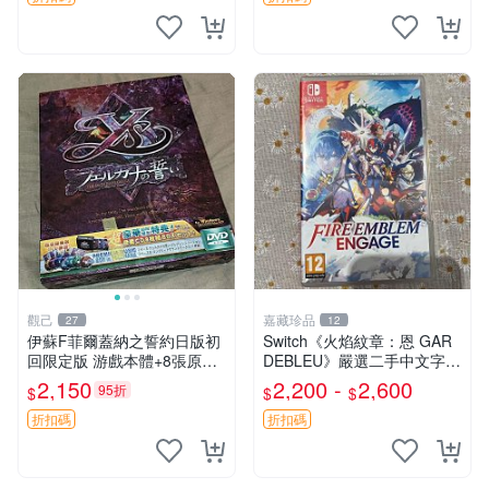
觀己
嘉藏珍品
27
12
伊蘇F菲爾蓋納之誓約日版初
Switch《火焰紋章：恩 GAR
回限定版 游戲本體+8張原聲
DEBLEU》嚴選二手中文字幕
CD 大盒裝 憑證齊全 輕便好
遊戲卡帶 正版 港日美三種可
2,150
2,200 -
2,600
95折
$
$
$
運輸 F傳奇啟程 日版收藏 游
選 純盒販 帶盒不議 恩 GARD
戲大作
EBLEU 港版 日版
折扣碼
折扣碼