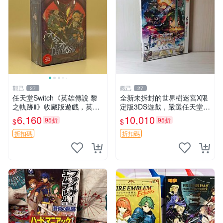
觀己
觀己
27
27
任天堂Switch《英雄傳說 黎
全新未拆封的世界樹迷宮X限
之軌跡Ⅱ》收藏版遊戲，英文
定版3DS遊戲，嚴選任天堂現
原裝全新未開包 Daybreak 2
貨 世界樹迷宮 X 限定 版本
6,160
10,010
95折
95折
$
$
收藏版 游戲機臺
游戲 任天堂 3ds
折扣碼
折扣碼