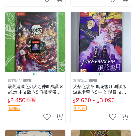
嘉藏珍品
嘉藏珍品
12
12
嚴選鬼滅之刃火之神血風譚 S
火焰之紋章 風花雪月 測試版
witch 中文版 NS 游戲卡帶，
游戲卡帶 NS 中文 現貨 文字
兼容多款 Switch 主機。即刻
對照 火紋 港版
2,450
2,650 -
3,090
95折
$
$
$
購買，速享遊戲樂趣！ 鬼滅
之刃 血風譚 Switch
折扣碼
折扣碼