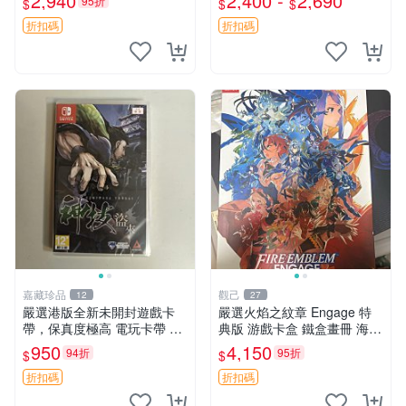
2,940
2,400 -
2,690
95折
$
$
$
國行外版中文 Switch 測試版
卡帶 現貨 火焰
折扣碼
折扣碼
嘉藏珍品
觀己
12
27
嚴選港版全新未開封遊戲卡
嚴選火焰之紋章 Engage 特
帶，保真度極高 電玩卡帶 游
典版 游戲卡盒 鐵盒畫冊 海報
戲卡帶 卡片包裝
收藏推薦 火焰之紋章 Engag
950
4,150
94折
95折
$
$
e 特典版 銀河包裝 限量珍藏
火焰之紋章 Engage
折扣碼
折扣碼