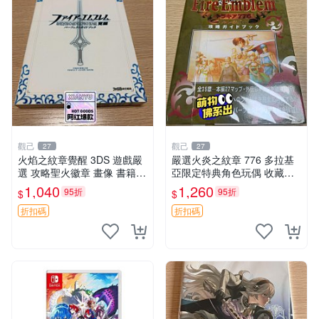
觀己
觀己
27
27
火焰之紋章覺醒 3DS 遊戲嚴
嚴選火炎之紋章 776 多拉基
選 攻略聖火徽章 畫像 書籍
亞限定特典角色玩偶 收藏推
內容
薦 776 玩偶 角色 拉基
1,040
1,260
95折
95折
$
$
折扣碼
折扣碼