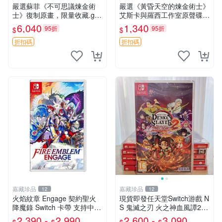
嚴選蘇菲《不可思議煉金術
嚴選《黃昏天空的煉金術士》
士》復制原畫，限量收藏.geo
艾斯卡與羅西工作室原聲碟
店專供 不朽煉金術士 超限原
游戲音樂 CD 黃昏天空 錢金
6,040
1,340
95折
95折
$
$
畫 國寶版
術士 網路遊戲
折扣碼
折扣碼
嘉藏珍品
嘉藏珍品
12
12
火焰紋章 Engage 契約聖火
現貨即發任天堂Switch游戲 N
降魔錄 Switch 卡帶 支持中文
S 鬼滅之刃 火之神血風譚2
新舊可選 質量保證 立即購買
海外版本卡帶（港日韓歐美版
2,390 -
2,990
2,600 -
3,090