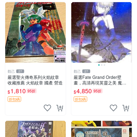
觀己
觀己
27
27
嚴選聖火傳奇系列火焰紋章
嚴選Fate Grand Order壁
收藏推薦 火焰紋章 國產 營造
畫，高清再現英靈之美 魔法
少女 國民度高
1,810
4,850
95折
95折
$
$
折扣碼
折扣碼