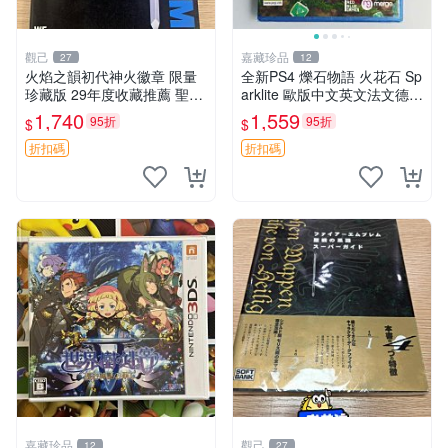
觀己
嘉藏珍品
27
12
火焰之韻初代神火徽章 限量
全新PS4 爍石物語 火花石 Sp
珍藏版 29年度收藏推薦 聖火
arklite 歐版中文英文法文德文
徽章 測試特典 初代電玩
【支持PSPS5】 【原裝正版
1,740
1,559
95折
95折
$
$
實體游戲】 【歐版支持中
文，英文，法文（法國）
折扣碼
折扣碼
嘉藏珍品
觀己
12
27