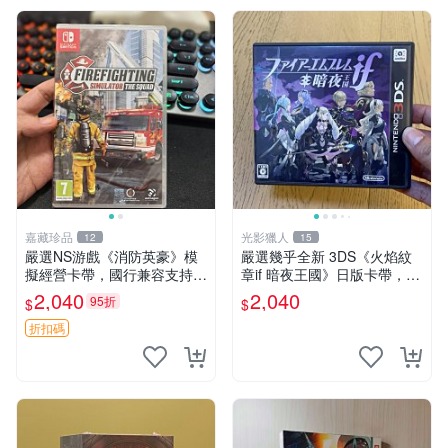
嘉藏珍品
光影獵人
12
15
嚴選NS游戲《消防英豪》模
嚴選幾乎全新 3DS《火焰紋
擬經營卡帶，國行兼容支持中
章if 暗夜王國》日版卡帶，附
文顯示，全新未拆封直送！消
原裝盒子保存極佳，卡帶乾淨
2,040
2,040
95折
$
$
防模擬游戲推薦收藏 消防模
無刮痕，讀取正常即插即玩。
擬 游戲卡帶 Switch游戲
支援所有 3DS 主機，日文原
折扣碼
版遊戲，戰棋