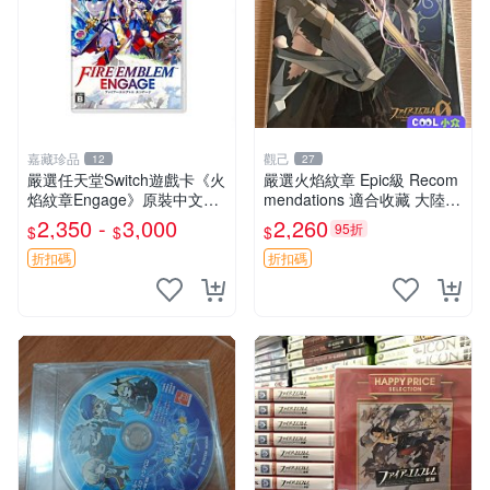
嘉藏珍品
觀己
12
27
嚴選任天堂Switch遊戲卡《火
嚴選火焰紋章 Epic級 Recom
焰紋章Engage》原裝中文
mendations 適合收藏 大陸紋
版，全新未拆封海外隨機發
章 火焰紋章 Exp
2,350 -
3,000
2,260
95折
$
$
$
火焰紋章 國行 Switch 游戲卡
帶
折扣碼
折扣碼