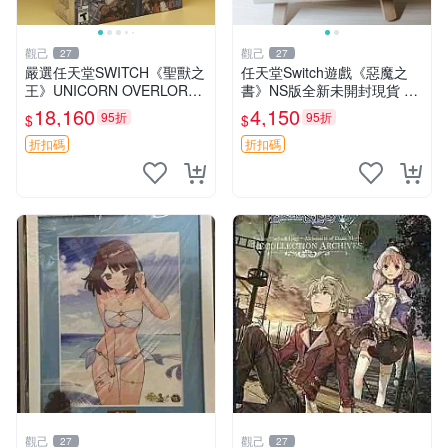
觀己
觀己
27
27
嚴選任天堂SWITCH《聖獸之
任天堂Switch遊戲《惡魔之
王》UNICORN OVERLORD
書》NS版全新未開封現貨 推
遊戲，新品未拆盒，適合收藏
薦收藏 游戲機 電玩 測試用機
18,160
4,150
95折
95折
$
$
聖獸之王 Unicorn Overlord N
intend
折扣碼
折扣碼
觀己
觀己
27
27