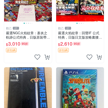
觀己
觀己
27
27
嚴選NGC火焰紋章：蒼炎之
嚴選火焰紋章：回聲IF 公式
軌跡公式特典，日版原裝帶側
特典，日版日文版攻略書腰遊
邊函套，保存極佳95成新 蒼
戲，95成新手辦收藏推薦 火
3,010
2,610
95折
95折
$
$
炎之軌跡 公式特典 NGC日版
焰紋章 時代典藏 游戲本體
折扣碼
折扣碼