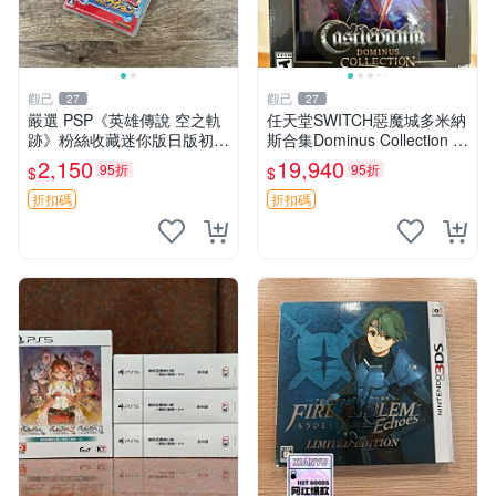
觀己
觀己
27
27
嚴選 PSP《英雄傳說 空之軌
任天堂SWITCH惡魔城多米納
跡》粉絲收藏迷你版日版初回
斯合集Dominus Collection L
測試卡 新品未開封 軨跡系列
RG典藏版 美版 全新未拆 包
2,150
19,940
95折
95折
$
$
收藏版 未拆封
裝完好 限量珍藏 電玩遊戲 卡
片 收藏品 游樂
折扣碼
折扣碼