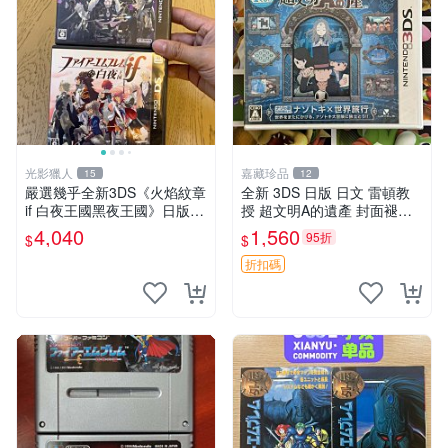
光影獵人
嘉藏珍品
15
12
嚴選幾乎全新3DS《火焰紋章
全新 3DS 日版 日文 雷頓教
if 白夜王國黑夜王國》日版遊
授 超文明A的遺產 封面褪色
戲卡帶，原裝附盒帶書，保存
全新未拆封 非二手封裝
4,040
1,560
95折
$
$
極佳，無任何損傷，讀寫正
常，即插即玩，支援所有3DS
折扣碼
主機，適合玩家收