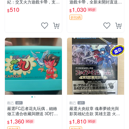
紀：交叉火力遊戲卡帶，支援
遊戲卡帶，全新未開封直送
3DS輕鬆遊玩。 世紀機甲 機
聖靈破碎者 3DS 新遊戲 游戲
510
1,030
95折
$
$
動武裝 可用卡帶
卡帶
折扣碼
觀己
觀己
27
27
嚴選FC忍者花丸玩偶，細緻
嚴選火炎紋章 魂牽夢繞光與
做工適合收藏與贈送 3D打印
影英雄紀念款 英雄主題 火炎
遊樂 玩具
紋章 武器收藏
1,360
1,810
95折
95折
$
$
折扣碼
折扣碼