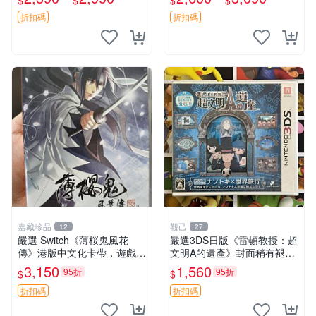
$
$
$
$
契約版 Switch 卡帶 測試無誤
本等隨機發不指定，支持中
正版海外 中
文） 正版任天堂switch游戲
折扣碼
折扣碼
卡帶
嘉藏珍品
觀己
12
27
嚴選 Switch《薄桜鬼風花
嚴選3DS日版《雷頓教授：超
傳》港版中文化卡帶，遊戲畫
文明A的遺產》封面稍有褪色
質優異 古裝 動作 RPG 港版
全新未開封遊戲卡帶 雷頓教
3,150
1,560
95折
95折
$
$
授 3DS 卡帶 游玩版
折扣碼
折扣碼