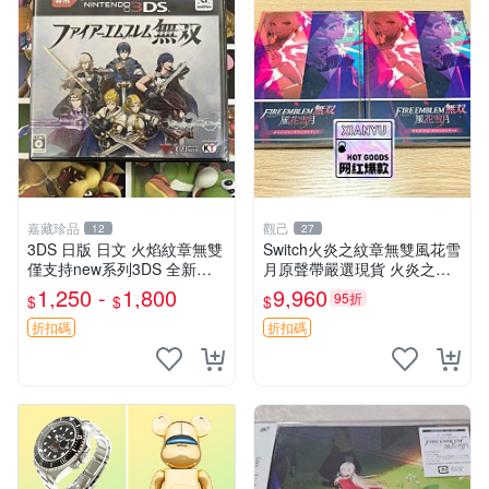
嘉藏珍品
觀己
12
27
3DS 日版 日文 火焰紋章無雙
Switch火炎之紋章無雙風花雪
僅支持new系列3DS 全新二
月原聲帶嚴選現貨 火炎之紋
手都有 現貨
章 Switch 原聲帶 歌曲 OST
1,250 -
1,800
9,960
95折
$
$
$
折扣碼
折扣碼