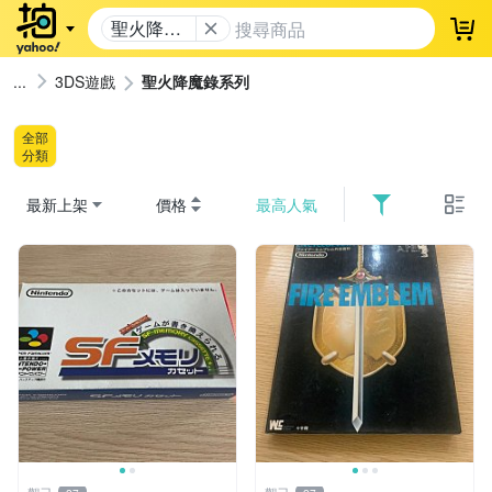
聖火降魔
登
錄系列
3DS遊戲
聖火降魔錄系列
全部
分類
最新上架
價格
最高人氣