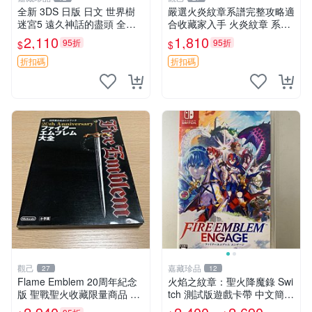
全新 3DS 日版 日文 世界樹
嚴選火炎紋章系譜完整攻略適
迷宮5 遠久神話的盡頭 全新
合收藏家入手 火炎紋章 系譜
未拆封 非二手封裝
攻略
2,110
1,810
95折
95折
$
$
折扣碼
折扣碼
觀己
嘉藏珍品
27
12
Flame Emblem 20周年紀念
火焰之紋章：聖火降魔錄 Swi
版 聖戰聖火收藏限量商品 火
tch 測試版遊戲卡帶 中文簡體
焰 國產 再現版
繁體現貨 火焰之紋章 engage