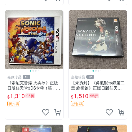
嘉藏珍品
嘉藏珍品
12
12
《索尼克音爆 火與冰》正版
【未拆封】《勇氣默示錄第二
日版任天堂3DS卡帶 1張，同
章 終極篇》正版日版任天堂3
時購第二張起可減張， 成色
DS卡帶 狀態：全新未拆封，
1,310
1,510
95折
95折
$
$
如圖，原相機拍攝，一卡一
由于未拆封無法檢查內部狀況
拍，因相機，光線環境等因
以及是否存在官瑕等問題…
折扣碼
折扣碼
素，成色可能與實物略
成色如圖，原相機