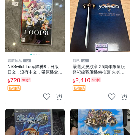
嘉藏珍品
觀己
12
27
NSSwitchLoop降神8，日版
嚴選火炎紋章 25周年限量版
日文，沒有中文，帶原裝盒，
祭祀級戰備裝備推薦 火炎紋
功能完好，二手物品非質量問
章 創作原典 25周年限定收藏
720
2,410
92折
95折
$
$
題不退不換
火炎紋章 25週年記念 精華款
嚴選收藏品
折扣碼
折扣碼