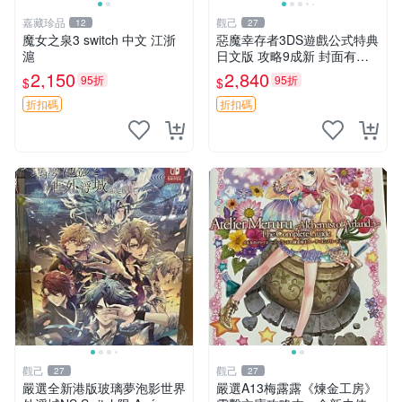
嘉藏珍品
觀己
12
27
魔女之泉3 switch 中文 江浙
惡魔幸存者3DS遊戲公式特典
滬
日文版 攻略9成新 封面有輕
微損傷 女神異聞錄 惡魔幸存
2,150
2,840
95折
95折
$
$
者 3ds 游戲 特典 新收藏
折扣碼
折扣碼
觀己
觀己
27
27
嚴選全新港版玻璃夢泡影世界
嚴選A13梅露露《煉金工房》