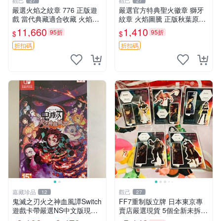
觀己
觀己
27
27
嚴選火焰之紋章 776 正版遊
嚴選官方特典聖火徽章 獅牙
戲 當代典藏適合收藏 火焰之
紋章 火焰圖騰 正版秋葉原直
紋章 角色 典藏版
送 聖火紋章 套裝 獅牙紋章
11,660
1,410
95折
95折
$
$
折扣碼
折扣碼
嘉藏珍品
觀己
12
27
鬼滅之刃火之神血風譚Switch
FF7重制版立牌 日本東京專
遊戲卡帶嚴選NS中文版現貨
賣店嚴選現貨 5個全新未拆封
鬼滅之刃 Switch 中文 游戲卡
最終幻想7重制版 立牌 日本