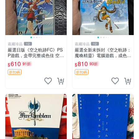
嘉藏珍品
嘉藏珍品
12
12
嚴選日版《空之軌跡FC》PS
嚴選全新未拆封《空之軌跡：
P遊戲，盒帶完整成色佳 空之
魔喚精靈》電腦遊戲，成色優
軌跡 FC PSP 遊戲盒帶 游戯
異直送家門口。空之軌跡 電
610
810
91折
93折
$
$
王
腦游戲 魔呼精靈
折扣碼
折扣碼