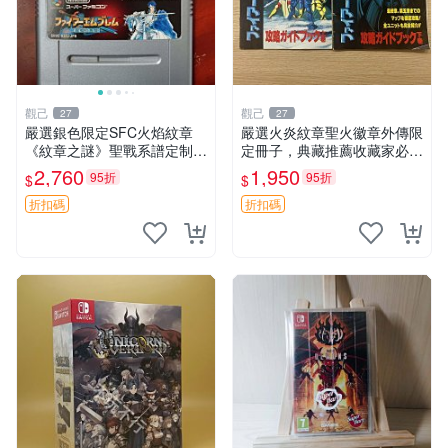
觀己
觀己
27
27
嚴選銀色限定SFC火焰紋章
嚴選火炎紋章聖火徽章外傳限
《紋章之謎》聖戰系譜定制
定冊子，典藏推薦收藏家必入
版，兩作套裝 火焰紋章 織田
火炎紋章 國畫 徽章 外傳 限
2,760
1,950
95折
95折
$
$
信長 紋章之謎 國王的劍
量冊
折扣碼
折扣碼