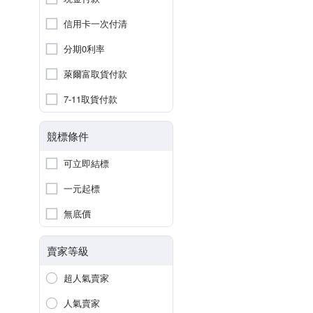
信用卡一次付清
分期0利率
萊爾富取貨付款
7-11取貨付款
競標條件
可立即結標
一元起標
無底價
賣家等級
超人氣賣家
人氣賣家