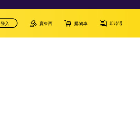
登入
賣東西
購物車
即時通