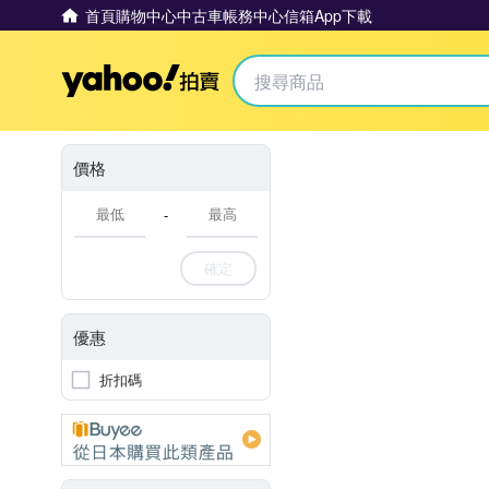
首頁
購物中心
中古車
帳務中心
信箱
App下載
Yahoo拍賣
價格
-
確定
優惠
折扣碼