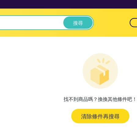
搜尋
找不到商品嗎？換換其他條件吧！
清除條件再搜尋