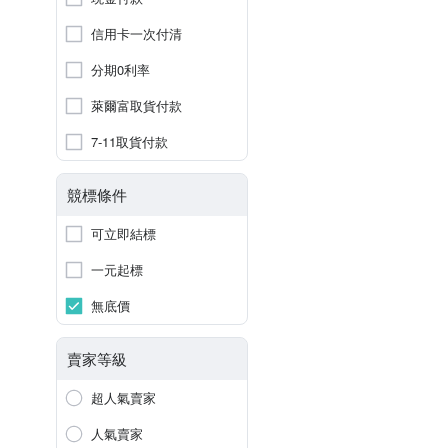
信用卡一次付清
分期0利率
萊爾富取貨付款
7-11取貨付款
競標條件
可立即結標
一元起標
無底價
賣家等級
超人氣賣家
人氣賣家