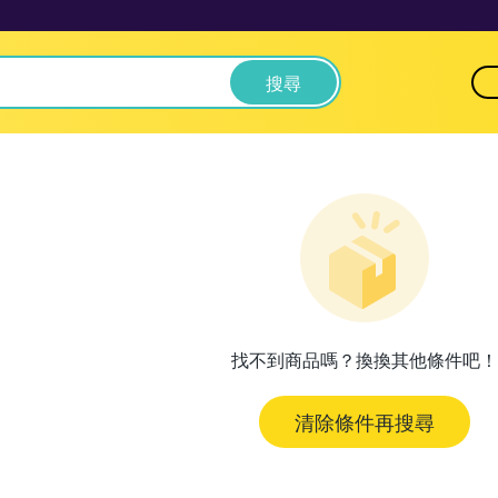
搜尋
找不到商品嗎？換換其他條件吧！
清除條件再搜尋