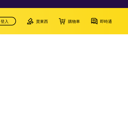
登入
賣東西
購物車
即時通