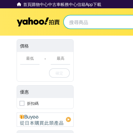
首頁
購物中心
中古車
帳務中心
信箱
App下載
Yahoo拍賣
價格
-
確定
優惠
折扣碼