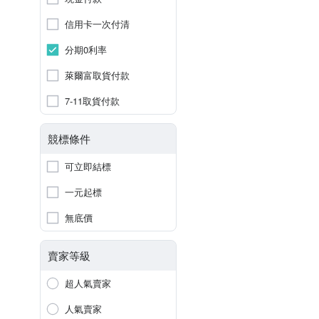
信用卡一次付清
分期0利率
萊爾富取貨付款
7-11取貨付款
競標條件
可立即結標
一元起標
無底價
賣家等級
超人氣賣家
人氣賣家