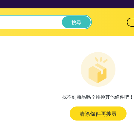
搜尋
找不到商品嗎？換換其他條件吧！
清除條件再搜尋