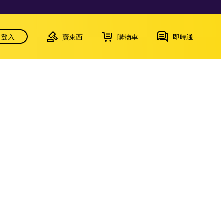
登入
賣東西
購物車
即時通