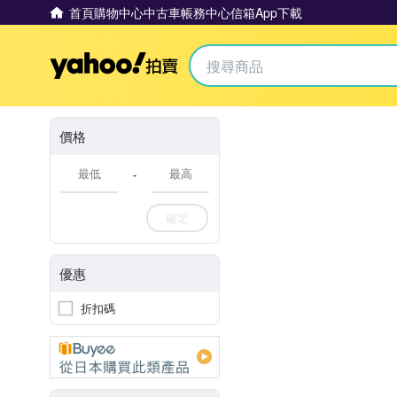
首頁
購物中心
中古車
帳務中心
信箱
App下載
Yahoo拍賣
價格
-
確定
優惠
折扣碼