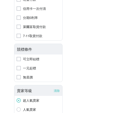
信用卡一次付清
分期0利率
萊爾富取貨付款
7-11取貨付款
競標條件
可立即結標
一元起標
無底價
賣家等級
清除
超人氣賣家
人氣賣家