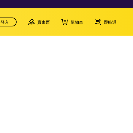
登入
賣東西
購物車
即時通