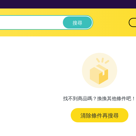
搜尋
找不到商品嗎？換換其他條件吧！
清除條件再搜尋