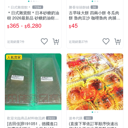
＊日式雜貨館＊
勝香珍囍餅鋪
7294
36
＊日式雜貨館＊日本砂糖奶油
古早味大餅 四兩小餅 冬瓜肉
樹 2026最新品 砂糖奶油樹
餅 魯肉豆沙 咖哩魯肉 肉脯豆
奶油夾心千層派 千層酥 Suge
沙 綠豆沙 白豆沙 烏豆沙 鳳
365 -
6,280
45
$
$
$
r Butter Tree 千層酥 奶油千
梨餅 紅豆麻糬 水晶餅 香菇素
層派 4入 8入 千層酥餅
餅
近期銷量7件
近期銷量27件
人氣賣家
歡迎光臨商品材料物流網
迷奇代購
2933
960
[吉田佳]B191051，德國進口
(直接下單依訂單順序快速出