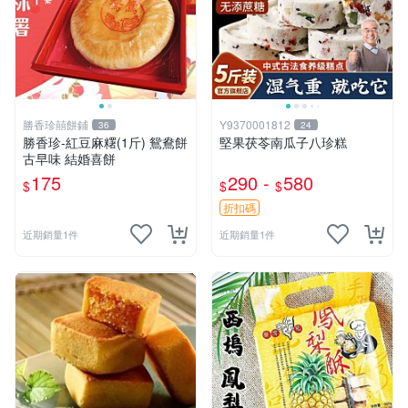
勝香珍囍餅鋪
Y9370001812
36
24
勝香珍-紅豆麻糬(1斤) 鴛鴦餅
堅果茯苓南瓜子八珍糕
古早味 結婚喜餅
175
290 -
580
$
$
$
折扣碼
近期銷量1件
近期銷量1件