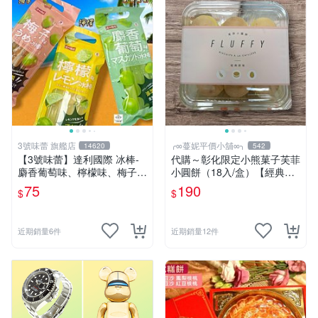
3號味蕾 旗艦店
╭∞蔓妮平價小舖∞╮
14620
542
【3號味蕾】達利國際 冰棒-
代購～彰化限定小熊菓子芙菲
麝香葡萄味、檸檬味、梅子
小圓餅（18入/盒）【經典原
味、乳酸味、芭樂檸檬味、百
味】當天購買當天寄出 蛋奶
75
190
$
$
香檸檬味(一包7支入) 冰冰箱
素 台式馬卡龍
更好吃！果凍冰棒 果汁冰棒
近期銷量6件
近期銷量12件