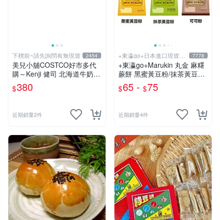
下標前~請先詢問有無現貨
+東瀛go+日本進口現貨在
2454
7778
台灣
美兒小舖COSTCO好市多代
+東瀛go+Marukin 丸金 麻糬
購～Kenji 健司 北海道牛奶年
蕨餅 黑蜜黃豆粉/抹茶黃豆粉/
輪蛋糕(700g/袋,共32入)
可可粉風味 麻糬 蕨餅 日本原
380
65 -
75
$
$
$
裝 日本進口
近期銷量2件
近期銷量4件