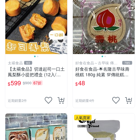
太禓食品
好食在食品～古早味 傳統
63
785
美食
【太禓食品】切達起司一口土
好食在食品-🌟名隆古早味壽
鳳梨酥小提把禮盒 (12入/盒)
桃糕 180g 純素 💯傳統糕點 2
X3盒
種口味😋 傳統糕點 年貨必備
599
48
$900
67折
$
$
近期銷量2件
近期銷量4件
人氣賣家