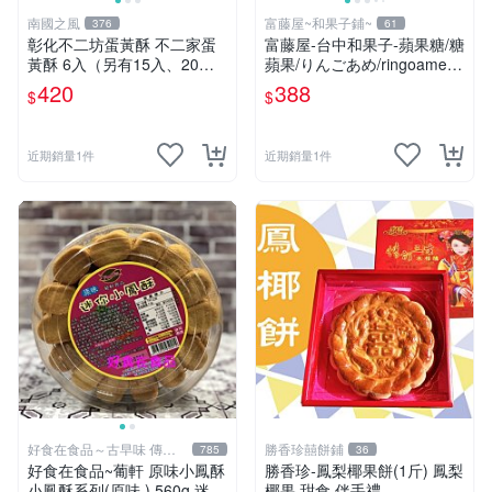
南國之風
富藤屋~和果子鋪~
376
61
彰化不二坊蛋黃酥 不二家蛋
富藤屋-台中和果子-蘋果糖/糖
黃酥 6入（另有15入、20
蘋果/りんごあめ/ringoame/c
入）
andy apple/婚禮小物/感謝禮
420
388
$
$
物/告白禮物
近期銷量1件
近期銷量1件
好食在食品～古早味 傳統
勝香珍囍餅鋪
785
36
美食
好食在食品~葡軒 原味小鳳酥
勝香珍-鳳梨椰果餅(1斤) 鳳梨
小鳳酥系列(原味 ) 560g 迷你
椰果 甜食 伴手禮