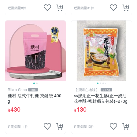
近期銷量8件
近期銷量31件
Rita x Shop
【澎湖在地味】
186
3773
糖村 法式牛軋糖 夾鏈袋 400
🥜澎湖正一花生酥(正一奶油
g
花生酥-密封獨立包裝)~270g
430
130
$
$
近期銷量11件
近期銷量13件