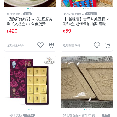
豐成珍餅行
3號味蕾 旗艦店
293
14620
【豐成珍餅行】~《紅豆蛋黃
【3號味蕾】古早味綠豆糕(2
酥12入禮盒》/ 全蛋蛋黃
0當)/盒 超懷舊抽抽樂 邊吃邊
玩的雙重享受 古早味 童趣 綠
420
59
$
$
豆糕抽抽樂 食物抽抽樂 抽紙
牌
近期銷量64件
近期銷量26件
小婷子美妝
好食在食品～古早味 傳統
18270
785