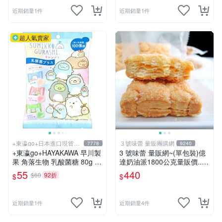
近期銷量1件
近期銷量1件
超人氣賣家
+東瀛go+日本進口現貨在
３號味蕾 量販團購網
7778
9240
台灣
+東瀛go+HAYAKAWA 早川製
3 號味蕾 量販網~(單包裝)億
果 角落生物 乳酸菌糖 80g 水
達奶油派1800公克量販價...
果糖 萌 日本糖果 SAN-X 婚
《奶素》.....奶油千層派
55
440
$60
92折
$
$
禮糖果
近期銷量1件
近期銷量4件