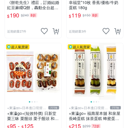
艦館
《餅乾先生》禮莊，訂婚結婚
幸福堂*10枚 香蕉/優格/牛奶
紅豆麻糬Q餅，轟動全台超級
蛋糕 180g
魅力，現烤只能預定，挑戰新
190
119
$240
8折
$150
8折
$
$
鮮現烤可等在下標!紐西蘭進
口奶油
近期銷量27件
近期銷量3件
超人氣賣家
超人氣賣家
+東瀛go+日本進口現貨在
+東瀛go+日本進口現貨在
7778
7778
台灣
台灣
+東瀛go+(短效特價) 日新堂
+東瀛go+ 福壽屋本舖 和泉屋
栗三昧 栗饅頭 栗子饅頭 和菓
長崎蛋糕 抹茶蛋糕 蜂蜜蛋糕
子 日式點心 半生果子 日式甜
黑糖蛋糕 10切 福壽屋本舖 蛋
95 -
125
215
$299
72折
$
$
$