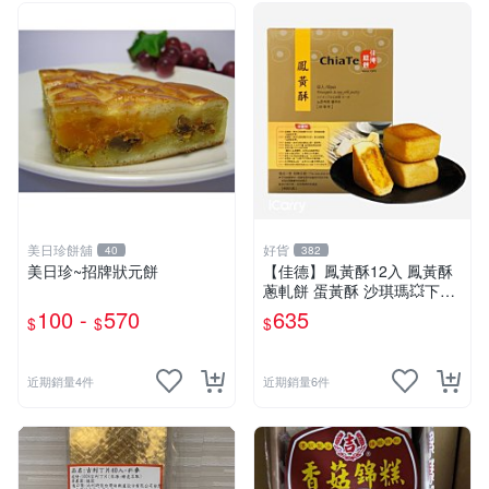
美日珍餅舖
好貨
40
382
美日珍~招牌狀元餅
【佳德】鳳黃酥12入 鳳黃酥
蔥軋餅 蛋黃酥 沙琪瑪💥下單
後購最新鮮～
100 -
570
635
$
$
$
近期銷量4件
近期銷量6件