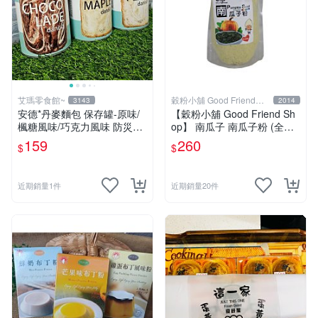
艾瑪零食館~
穀粉小舖 Good Friend
3143
2014
Shop
安德*丹麥麵包 保存罐-原味/
【穀粉小舖 Good Friend Sh
楓糖風味/巧克力風味 防災糧
op】 南瓜子 南瓜子粉 (全素)
食 登山露營 防災口糧
(袋裝）
159
260
$
$
近期銷量1件
近期銷量20件