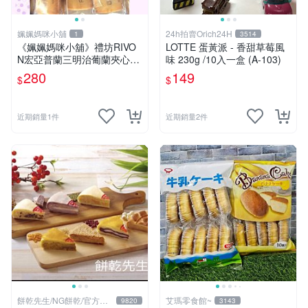
姵姵媽咪小舖
24h拍賣Orich24H
1
3514
《姵姵媽咪小舖》禮坊RIVO
LOTTE 蛋黃派 - 香甜草莓風
N宏亞普蘭三明治葡蘭夾心餅
味 230g /10入一盒 (A-103)
乾，效期20260805
280
149
$
$
近期銷量1件
近期銷量2件
餅乾先生/NG餅乾/官方旗
艾瑪零食館~
9820
3143