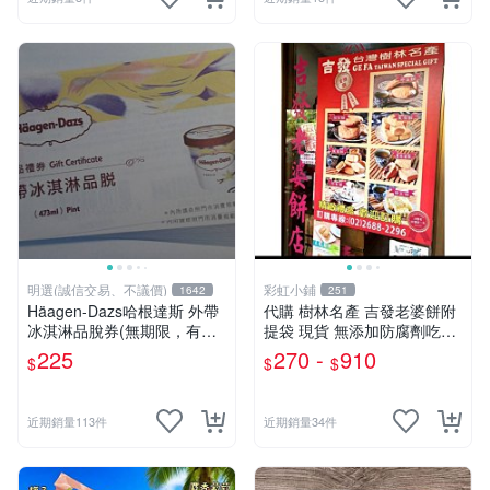
明選(誠信交易、不議價)
彩虹小鋪
1642
251
Häagen-Dazs哈根達斯 外帶
代購 樹林名產 吉發老婆餅附
冰淇淋品脫券(無期限，有現
提袋 現貨 無添加防腐劑吃得
貨，請直接下單，歡迎使用超
健康又安心多利用7-11有免
225
270 -
910
$
$
$
贈點折抵)
運活動
近期銷量113件
近期銷量34件