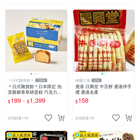
＊日式雜貨館＊
南國之風
7294
376
＊日式雜貨館＊日本限定 泡
鹿港 日興堂 牛舌餅 鹿港伴手
芙爺爺香草磅蛋糕 巧克力磅
禮 鹿港名產
蛋糕 井村屋蜂蜜長崎蛋糕 抹
189 -
1,399
158
$
$
$
茶長崎蛋糕 15入 千年屋年輪
蛋糕 香蕉年輪蛋糕 16入 年輪
蛋糕 蜂蜜蛋糕
近期銷量11件
近期銷量1件
超人氣賣家
超人氣賣家