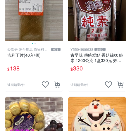
愛洛奇 吧台用品 原物料 咖
Y5504906638
678
2850
啡
吉利丁片(40入/個)
古早味 傳統糕點 香菇錦糕 純
素 1200公克 1盒330元 效期
約2-3周
138
330
$
$
近期銷量2件
近期銷量5件