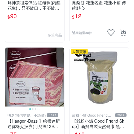
拜神祭祖素供品:紅龜粿(內餡:
鳳梨餅 花蓮名產 花蓮小舖 傳
花生)，只溶於口，不溶於手
統點心
的麻糬製品，清爽不油膩的甜
90
12
$
$
滋味，好吃不黏牙傳統節慶米
食喔!
近期銷量30件
多筆商品
人氣賣家
明選(誠信交易、不議價)
穀粉小舖 Good Friend
1642
2014
Shop
【Haagen-Dazs 】哈根達斯
【穀粉小舖 Good Friend Sh
迷你杯兌換券(可兌換129元
op】新鮮自製天然健康 黑豆
迷你杯任何口味)
粉 嚴選 100% 青仁黑豆（袋