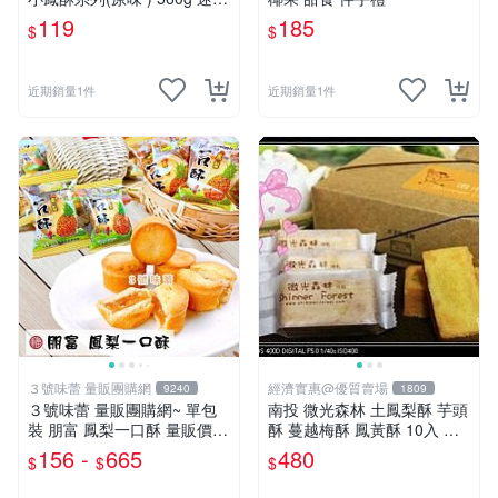
小鳳酥 鳳梨酥
119
185
$
$
近期銷量1件
近期銷量1件
３號味蕾 量販團購網
經濟實惠@優質賣場
9240
1809
３號味蕾 量販團購網~ 單包
南投 微光森林 土鳳梨酥 芋頭
裝 朋富 鳳梨一口酥 量販價..
酥 蔓越梅酥 鳳黃酥 10入 全
(奶蛋素)
國土鳳梨酥評比第四名
156 -
665
480
$
$
$