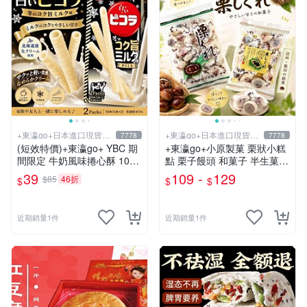
+東瀛go+日本進口現貨在
+東瀛go+日本進口現貨在
7778
7778
台灣
台灣
(短效特價)+東瀛go+ YBC 期
+東瀛go+小原製菓 栗狀小糕
間限定 牛奶風味捲心酥 10入
點 栗子饅頭 和菓子 半生菓子
捲心餅乾 白色 picola Noir 日
栗饅頭 信州飯田銘菓 日式點
39
109 -
129
$85
46折
$
$
$
本原裝進口
心 和風茶點 日本原裝進口
近期銷量1件
近期銷量1件