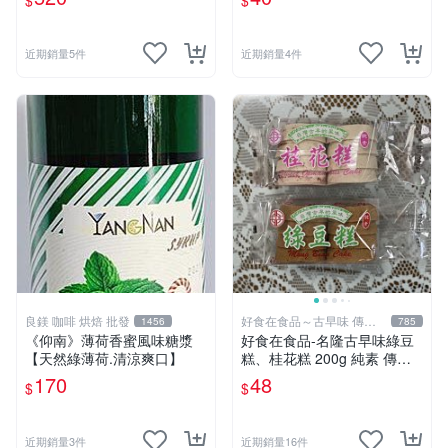
$
$
值包
近期銷量5件
近期銷量4件
良鎂 咖啡 烘焙 批發
好食在食品～古早味 傳統
1456
785
美食
《仰南》薄荷香蜜風味糖漿
好食在食品-名隆古早味綠豆
【天然綠薄荷.清涼爽口】
糕、桂花糕 200g 純素 傳統
糕點 年貨必備
170
48
$
$
近期銷量3件
近期銷量16件