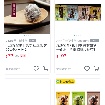
942食品生活小舖
ANN的幸福小舖AmberMu
978
2852
【豆類堅果】惠香 紅豆丸 (2
最少需買2包 日本 井村屋單
00g/包) ─ 942
手食用小羊羹 口味：抹茶98
g/鹽味98g/紅豆105g/地瓜98
72
193
$80
9折
$
$
g 最新到期日2026/8/19
近期銷量2件
近期銷量2件
超人氣賣家