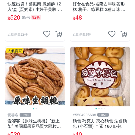
美食
快速出貨！舊振南 鳳梨酥 12
好食在食品-名隆古早味菱形
入/盒 (蛋奶素) 小婷子美妝-食
糕-梅子、綠豆糕 2種口味 18
品區BLACKPINK 演唱會，必
0g 純素 傳統糕點-年貨必備
520
48
$570
92折
$
$
吃台灣鳳梨酥
近期銷量22件
近期銷量8件
人氣賣家
愛饕客
Y5504906638
3694
2850
愛饕客【原味生胡桃】*新上
麵包 巧克力 夾心麵包 法國麵
架* 美國原果高品質大顆粒，
包 (小石頭) 全素 160克/包
新鮮現製低溫烘焙！600g超
520
40