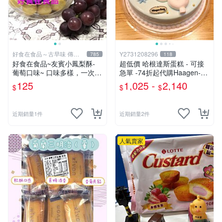
好食在食品～古早味 傳統
Y2731208296
785
118
美食
好食在食品~友賓小鳳梨酥-
超低價 哈根達斯蛋糕 - 可接
葡萄口味~ 口味多樣，一次滿
急單 -74折起代購Haagen-Da
足您的味蕾 另有 原味、桂
zs 哈根達斯 哈根達斯代購 全
125
1,025 -
2,140
$
$
$
圓、蔓越莓口味
台皆可
近期銷量1件
近期銷量2件
人氣賣家