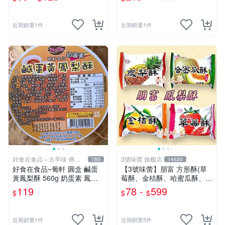
點 日本進口
糕條
近期銷量1件
近期銷量1件
好食在食品～古早味 傳統
3號味蕾 旗艦店
785
14620
美食
好食在食品~葡軒 圓盒 鹹蛋
【3號味蕾】朋富 方形酥(草
黃鳳梨酥 560g 奶蛋素 鳳梨
莓酥、金桔酥、哈蜜瓜酥、原
酥 鹹蛋黃 零食 點心
味鳳梨酥) 300克︱600克︱
119
78 -
599
$
$
$
量販3000克 綿密酥軟口感 中
秋送禮 伴手禮
近期銷量1件
近期銷量5件