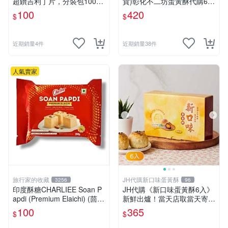
超鑽吉利丁片，分裝包100g
貨)彰化不二坊蛋黃酥代購6入
裝(約40片)，另售吉利T果凍
裝(原彰化不二家蛋黃酥)另售
100
420
$
$
粉，布丁粉，吉利丁粉，明膠
青龍牌田豆酥
粉
近期銷量4件
近期銷量38件
人氣賣家
旅行家的收藏
JH代購新口味蛋黃酥
3256
96
印度酥糖CHARLIEE Soan P
JH代購《新口味蛋黃酥6入》
apdi (Premium Elaichi) (茴香
新鮮出爐！當天店取當天寄
小豆蔻) 200 gm
出！
100
365
$
$