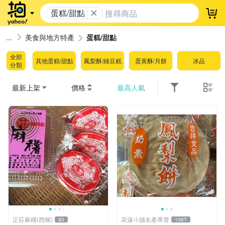
蛋糕/甜點
登
美食與地方特產
蛋糕/甜點
全部
其他蛋糕/甜點
鳳梨酥/綠豆糕
蛋黃酥/月餅
冰品
分類
最新上架
價格
最高人氣
正莊麻糬(西螺)
花蓮小舖名產專賣
80
1067