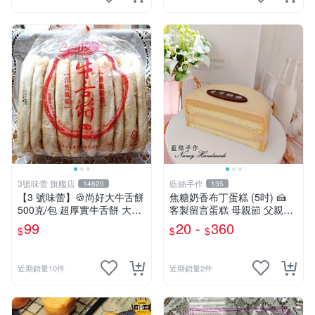
3號味蕾 旗艦店
藍絲手作
14620
135
【3 號味蕾】🍪尚好大牛舌餅
焦糖奶香布丁蛋糕 (5吋) 🍰
500克/包 超厚實牛舌餅 大牛
客製留言蛋糕 母親節 父親節
舌 外皮酥脆 解飢餓 課後點心
高雄生日蛋糕 - 藍絲手作
99
20 -
360
$
$
$
🍪🔸保存期限較短‼️
近期銷量10件
近期銷量2件