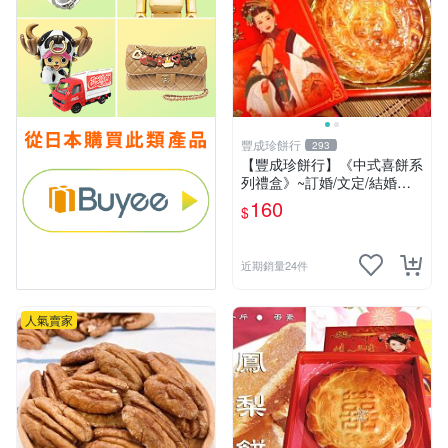
豐成珍餅行
293
【豐成珍餅行】《中式喜餅系
列禮盒》~訂婚/文定/結婚手
工喜餅禮盒
160
$
近期銷量24件
人氣賣家