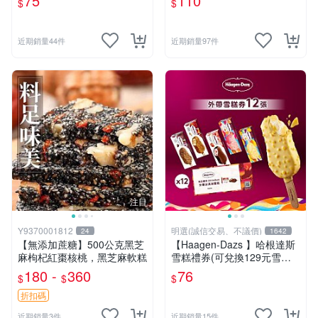
75
110
$
$
裝)
近期銷量44件
近期銷量97件
注目
Y9370001812
明選(誠信交易、不議價)
24
1642
【無添加蔗糖】500公克黑芝
【Haagen-Dazs 】哈根達斯
麻枸杞紅棗核桃，黑芝麻軟糕
雪糕禮券(可兌換129元雪糕
任何口味)
180 -
360
76
$
$
$
折扣碼
近期銷量3件
近期銷量15件