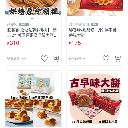
愛饕客
勝香珍囍餅鋪
3694
36
愛饕客【烘焙原味胡桃】*新
勝香珍-鳳梨餅(1斤) 伴手禮
上架* 美國原果高品質大顆
傳統大餅
粒，新鮮現製低溫烘焙！300
310
175
$
$
g隨手包
近期銷量29件
近期銷量6件