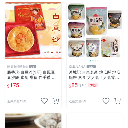
勝香珍囍餅鋪
南非NANA
36
823
勝香珍-白豆沙(1斤) 白鳳豆
連城記 台東名產 地瓜酥 地瓜
豆沙餅 素食 甜食 伴手禮 糕
脆餅 素食 大人氣！人氣零食
餅
地瓜
175
85
$109
78折
$
$
近期銷量19件
近期銷量6件