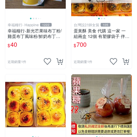
幸福糧行- Happine
台灣設計師女裝
1222
105
幸福糧行-新光芒果味布丁粉/
蛋黃酥 美食 代購 這一家 一
雞蛋布丁風味粉/鮮奶布丁粉
組兩盒 12個 有塑膠袋子 伴手
(奶素/蛋奶素）
禮 效期最新 下單才會購買
40
700
$
$
近期銷量1件
近期銷量1件