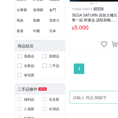
Y3466196976
台東縣
澎湖縣
金門
2089
SEGA SATURN 原裝主機完
整一組 附書盒.讀取順暢..不
馬祖
美國
加拿大
挑片 主機沒什麼使用.功能
5,000
$
良好 如圖圖片內容為實物
香港
中國
日本
商品狀況
直購品
競標品
全新品
二手品
1
有現貨
二手品條件
NEW
福利品
近全新
八成新
出清品