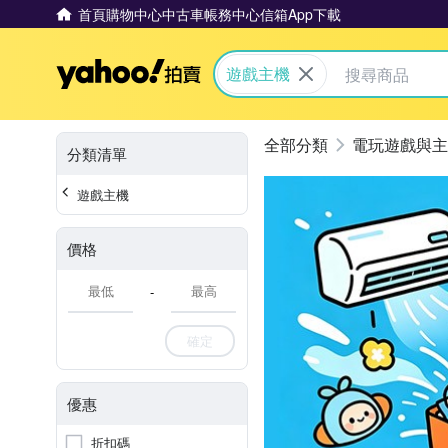
首頁
購物中心
中古車
帳務中心
信箱
App下載
Yahoo拍賣
遊戲主機
電玩遊戲與主
分類清單
遊戲主機
價格
-
確定
優惠
折扣碼