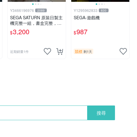
Y3466196976
Y1295962833
2089
830
SEGA SATURN 原裝日製主
SEGA-遊戲機
機完整一組，書盒完整，外
盒序號相同.讀取順暢.圖片
3,200
987
$
$
內容為實物
競標
近期銷量1件
剩1天
搜尋