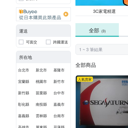
3C家電精選
全部
運送
(3)
可面交
跨國運送
1 ~ 3 筆結果
所在地
全部商品
台北市
新北市
基隆市
人氣賣家
宜蘭縣
桃園市
新竹市
新竹縣
苗栗縣
台中市
彰化縣
南投縣
嘉義市
嘉義縣
雲林縣
台南市
高雄市
屏東縣
花蓮縣