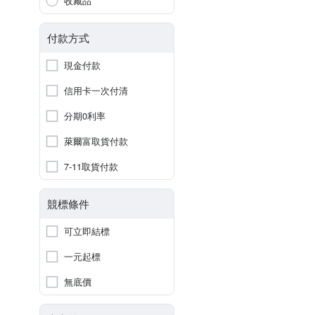
收藏品
付款方式
現金付款
信用卡一次付清
分期0利率
萊爾富取貨付款
7-11取貨付款
競標條件
可立即結標
一元起標
無底價