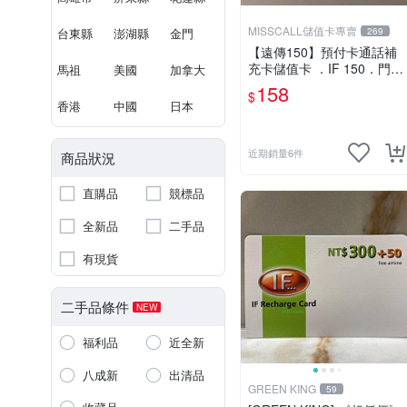
MISSCALL儲值卡專賣
台東縣
澎湖縣
金門
269
【遠傳150】預付卡通話補
充卡儲值卡 ．IF 150．門號
馬祖
美國
加拿大
延展ifu⚡MissCall儲值卡專
158
$
賣
香港
中國
日本
近期銷量6件
商品狀況
直購品
競標品
全新品
二手品
有現貨
二手品條件
NEW
福利品
近全新
八成新
出清品
GREEN KING
59