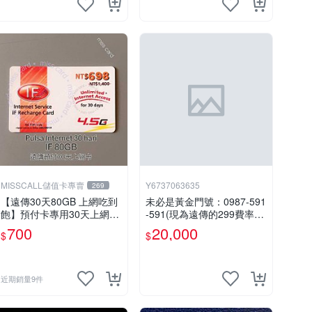
MISSCALL儲值卡專賣
Y6737063635
269
【遠傳30天80GB 上網吃到
未必是黃金門號：0987-591
飽】預付卡專用30天上網補
-591(現為遠傳的299費率門
充卡/儲值卡．台灣人可儲．
號，屆時將以無約狀態過
700
20,000
$
$
Internet ifu．IF698⚡MissC
戶)。
all儲值卡專賣
近期銷量9件