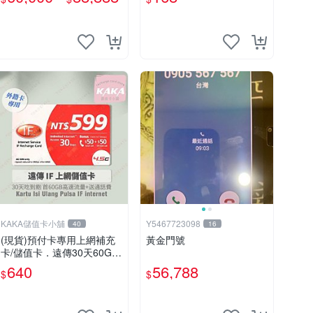
門號 需過戶無合約
KAKA儲值卡小舖
Y5467723098
40
16
(現貨)預付卡專用上網補充
黃金門號
卡/儲值卡．遠傳30天60G
B．上網吃到飽．IF599．遠
640
56,788
$
$
傳外籍可儲 [KAKA儲值卡小
舖]