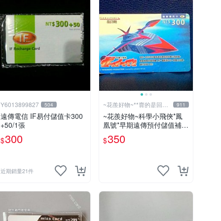
Y6013899827
~花羨好物~**賣的是回憶
504
911
**
遠傳電信 IF易付儲值卡300
~花羨好物~科學小飛俠*鳳
+50/1張
凰號*早期遠傳預付儲值補充
卡一609
300
350
$
$
近期銷量21件