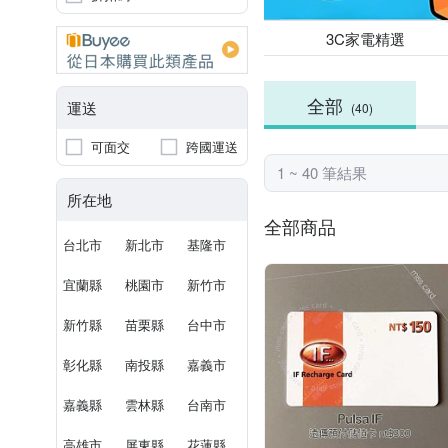
3C家電精選
全部
運送
(40)
可面交
跨國運送
1 ~ 40 筆結果
所在地
全部商品
台北市
新北市
基隆市
宜蘭縣
桃園市
新竹市
新竹縣
苗栗縣
台中市
彰化縣
南投縣
嘉義市
嘉義縣
雲林縣
台南市
高雄市
屏東縣
花蓮縣