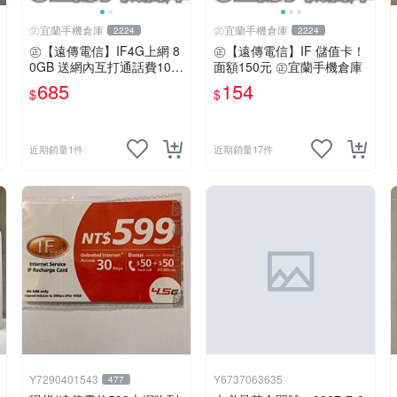
㊣宜蘭手機倉庫
㊣宜蘭手機倉庫
2224
2224
㊣【遠傳電信】IF4G上網 8
㊣【遠傳電信】IF 儲值卡！
0GB 送網內互打通話費10,0
面額150元 ㊣宜蘭手機倉庫
00元㊣宜蘭手機倉庫
685
154
$
$
近期銷量1件
近期銷量17件
Y7290401543
Y6737063635
477