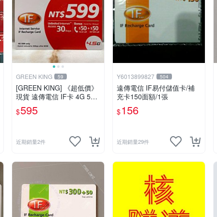
GREEN KING
Y6013899827
59
504
[GREEN KING] 《超低價》
遠傳電信 IF易付儲值卡/補
現貨 遠傳電信 IF卡 4G 599
充卡150面額/1張
30天網路吃到飽 儲值卡 網
595
156
$
$
卡 網路儲值卡 上網卡
近期銷量2件
近期銷量29件