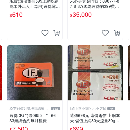
現貨(遠傳電信599上網吃到
未必是黃金門號：0987-7-8
飽限外籍人士專用)遠傳電信
7-8-87(現為遠傳的299費率
4G上網補充卡
門號，屆時將以無約狀態過
610
35,000
$
$
戶)。
松下影像對講機電話總機
lufish路小雨的小小店鋪
652
79
專賣店1
遠傳 3G門號0955 - **- 66 -
遠傳698元 遠傳電信 上網30
33無綁合約無月租費
天 儲值上網30天流量80gb
超量降速5mbps 本國人可儲
7,500
699
$
$