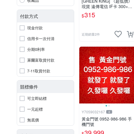
收藏品
[GREEN KING] 《超低價》
現貨 遠傳電信 IF卡 300+50
通話費儲值卡 預付卡 電話
315
$
付款方式
卡 面額350
現金付款
近期銷量2件
信用卡一次付清
分期0利率
萊爾富取貨付款
7-11取貨付款
競標條件
可立即結標
一元起標
Y7059032167
4
黃金門號 0952-986-986 手
無底價
機門號
39,999
$