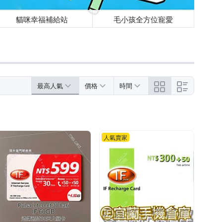
貓咪幸福補給站
毛小孩全方位寵愛
最高人氣
價格
時間
人氣賣家