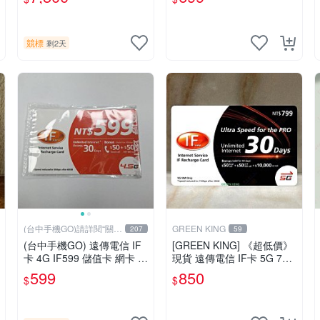
值 IF698
競標
剩2天
(台中手機GO)請詳閱“關於
GREEN KING
207
59
我
(台中手機GO) 遠傳電信 IF
[GREEN KING] 《超低價》
卡 4G IF599 儲值卡 網卡 3
現貨 遠傳電信 IF卡 5G 799
0天 （限外籍人士號碼專
30天網路吃到飽 儲值卡 網
599
850
$
$
用！
卡 網路儲值卡 上網卡