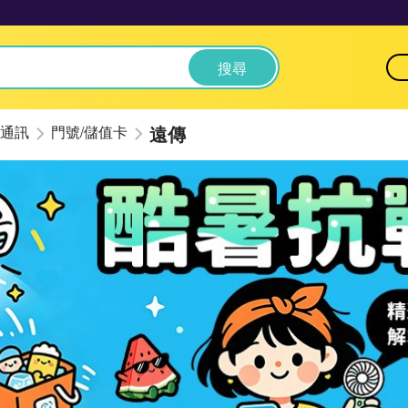
搜尋
遠傳
通訊
門號/儲值卡