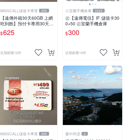
MISSCALL儲值卡專賣
㊣宜蘭手機倉庫
269
2224
【遠傳外籍30天60GB 上網
㊣【遠傳電信】IF 儲值卡30
吃到飽】預付卡專用30天上
0+50 ㊣宜蘭手機倉庫
網補充卡/儲值卡．Internet i
625
300
$
$
fu．if599⚡MissCall儲值卡
專賣
近期銷量12件
近期銷量14件
MISSCALL儲值卡專賣
臺中阿丞
269
3