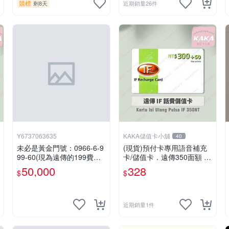
競標
剩8天
近期銷量26件
Y6737063635
KAKA儲值卡小舖
40
未必是黃金門號：0966-6-9
(現貨)預付卡專用語音補充
99-60(現為遠傳的199費率
卡/儲值卡．遠傳350面額 ．
門號，屆時將以無約狀態過
IF 350 [KAKA儲值卡小舖]
50,000
328
$
$
戶)。
近期銷量1件