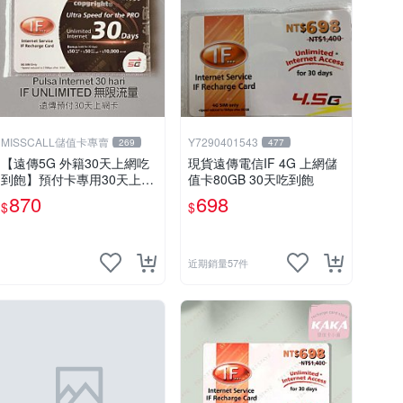
MISSCALL儲值卡專賣
Y7290401543
269
477
【遠傳5G 外籍30天上網吃
現貨遠傳電信IF 4G 上網儲
到飽】預付卡專用30天上網
值卡80GB 30天吃到飽
補充卡/儲值卡．Internet ifu
870
698
$
$
5G⚡MissCall儲值卡專賣
近期銷量57件