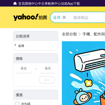
首頁
購物中心
中古車
帳務中心
信箱
App下載
Yahoo拍賣
遠傳
手機、配件與
分類清單
遠傳
價格
-
確定
優惠
折扣碼