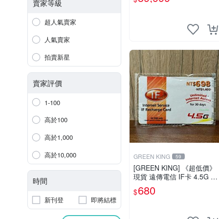
賣家等級
超人氣賣家
人氣賣家
拍賣新星
賣家評價
1-100
高於100
高於1,000
高於10,000
GREEN KING
59
[GREEN KING] 《超低價》
現貨 遠傳電信 IF卡 4.5G 69
時間
8 30天網路吃到飽 儲值卡
680
$
網卡 網路儲值卡 上網卡
新刊登
即將結標