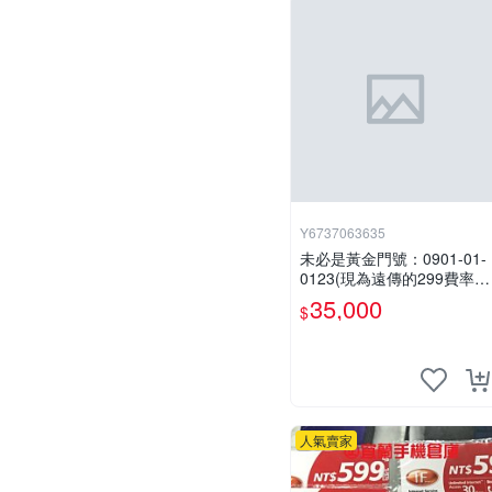
Y6737063635
未必是黃金門號：0901-01-
0123(現為遠傳的299費率門
號，屆時將以無約狀態過
35,000
$
戶)。
人氣賣家