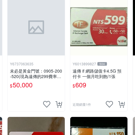
Y6737063635
Y6013899827
504
未必是黃金門號：0905-200
遠傳 if 網路儲值卡4.5G 預
-520(現為遠傳的299費率門
付卡 一個月吃到飽/1張
號，屆時將以無約狀態過
50,000
609
$
$
戶)。
近期銷量1件