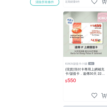
清除所有條件
近期銷量6件
KAKA儲值卡小舖
40
(現貨)預付卡專用上網補充
卡/儲值卡．遠傳30天 22G
B．上網吃到飽．IF499．遠
550
$
傳外籍可儲 [KAKA儲值卡小
舖]