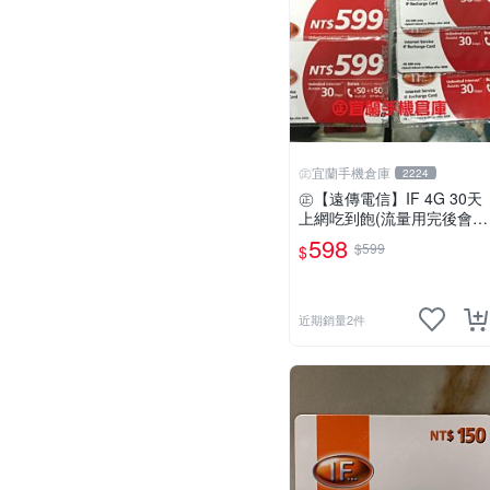
㊣宜蘭手機倉庫
2224
㊣【遠傳電信】IF 4G 30天
上網吃到飽(流量用完後會降
速)限外籍人士專用㊣宜蘭手
598
$599
$
機倉庫
近期銷量2件