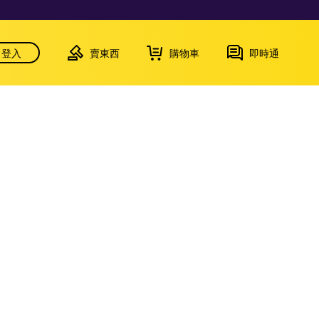
登入
賣東西
購物車
即時通