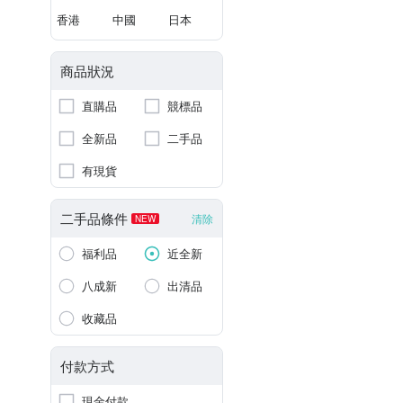
香港
中國
日本
商品狀況
直購品
競標品
全新品
二手品
有現貨
二手品條件
清除
NEW
福利品
近全新
八成新
出清品
收藏品
付款方式
現金付款