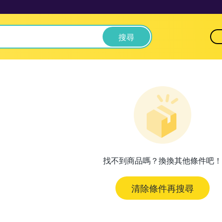
搜尋
找不到商品嗎？換換其他條件吧！
清除條件再搜尋