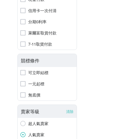
信用卡一次付清
分期0利率
萊爾富取貨付款
7-11取貨付款
競標條件
可立即結標
一元起標
無底價
賣家等級
清除
超人氣賣家
人氣賣家