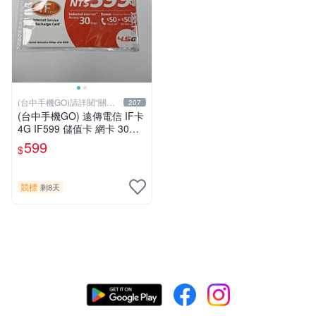
(台中手機GO)請詳閱“關於
207
我
(台中手機GO) 遠傳電信 IF卡
4G IF599 儲值卡 網卡 30天
（限外籍人士號碼專用！
599
$
競標
剩8天