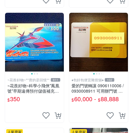
~花羨好物~**賣的是回憶**
♦包好包便宜雜貨舖♦
911
102
~花羨好物~科學小飛俠*鳳凰
愛的門號轉讓 0906110006 /
號*早期遠傳預付儲值補充卡
0930008911 可用辦門號 數
一609
字磁場門號 相伴一生的好門
350
60,000 -
88,888
$
$
$
號 需過戶無合約
人氣賣家
人氣賣家