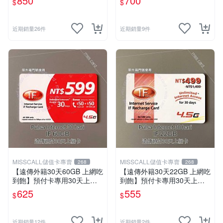
850
700
$
$
網路儲值卡 上網卡
nternet ifu．IF698⚡MissCall
儲值卡專賣
近期銷量26件
近期銷量9件
MISSCALL儲值卡專賣
MISSCALL儲值卡專賣
268
268
【遠傳外籍30天60GB 上網吃
【遠傳外籍30天22GB 上網吃
到飽】預付卡專用30天上網
到飽】預付卡專用30天上網
補充卡/儲值卡．Internet if
補充卡/儲值卡．Internet if
625
555
$
$
u．if599⚡MissCall儲值卡專
u．if499⚡MissCall儲值卡專
賣
賣
近期銷量12件
近期銷量2件