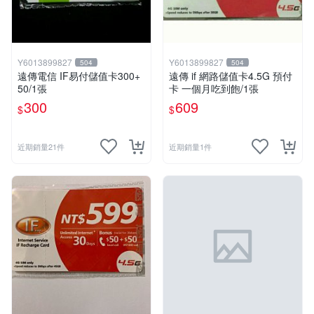
Y6013899827
Y6013899827
504
504
遠傳電信 IF易付儲值卡300+
遠傳 if 網路儲值卡4.5G 預付
50/1張
卡 一個月吃到飽/1張
300
609
$
$
近期銷量21件
近期銷量1件