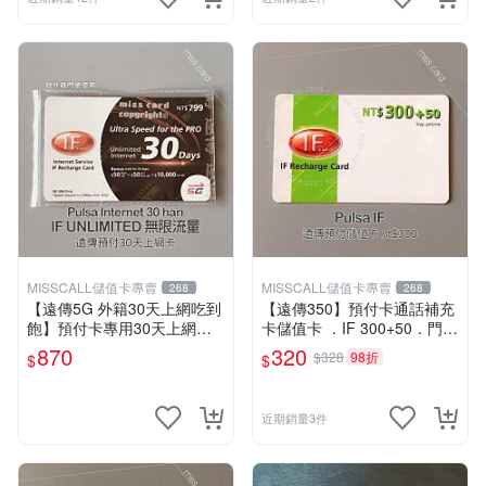
MISSCALL儲值卡專賣
MISSCALL儲值卡專賣
268
268
【遠傳5G 外籍30天上網吃到
【遠傳350】預付卡通話補充
飽】預付卡專用30天上網補
卡儲值卡 ．IF 300+50．門號
充卡/儲值卡．Internet ifu 5G
延展ifu⚡MissCall儲值卡專賣
870
320
$328
98折
$
$
⚡MissCall儲值卡專賣
近期銷量3件