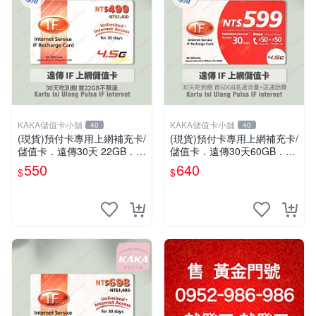
KAKA儲值卡小舖
KAKA儲值卡小舖
40
40
(現貨)預付卡專用上網補充卡/
(現貨)預付卡專用上網補充卡/
儲值卡．遠傳30天 22GB．上
儲值卡．遠傳30天60GB．上
網吃到飽．IF499．遠傳外籍
網吃到飽．IF599．遠傳外籍
550
640
$
$
可儲 [KAKA儲值卡小舖]
可儲 [KAKA儲值卡小舖]