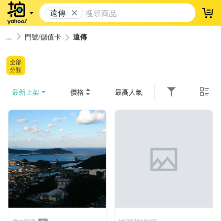
遠傳
登
門號/儲值卡
遠傳
全部
分類
最新上架
價格
最高人氣