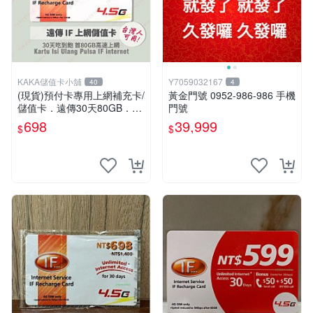
KAKA儲值卡小舖
Y7059032167
40
4
(現貨)預付卡專用上網補充卡/
黃金門號 0952-986-986 手機
儲值卡．遠傳30天80GB．上
門號
網吃到飽．IF698．遠傳台灣
698
39,999
$
$
人可儲 [KAKA儲值卡小舖]