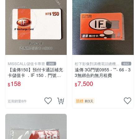
MISSCALL儲值卡專賣
松下影像對講機電話總機專
268
652
賣店1
【遠傳150】預付卡通話補充
遠傳 3G門號0955 - **- 66 - 3
卡儲值卡 ．IF 150．門號延
3無綁合約無月租費
展ifu⚡MissCall儲值卡專賣
158
7,500
$
$
競標
近期銷量6件
剩3天