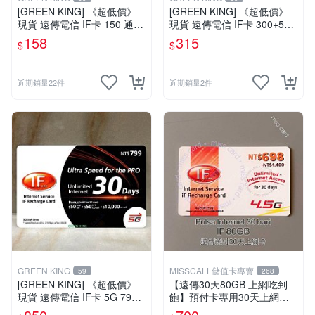
[GREEN KING] 《超低價》
[GREEN KING] 《超低價》
現貨 遠傳電信 IF卡 150 通話
現貨 遠傳電信 IF卡 300+50
費儲值卡 預付卡 電話卡 面額
通話費儲值卡 預付卡 電話卡
158
315
$
$
150
面額350
近期銷量22件
近期銷量2件
GREEN KING
MISSCALL儲值卡專賣
59
268
[GREEN KING] 《超低價》
【遠傳30天80GB 上網吃到
現貨 遠傳電信 IF卡 5G 799 3
飽】預付卡專用30天上網補
0天網路吃到飽 儲值卡 網卡
充卡/儲值卡．台灣人可儲．I