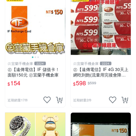
㊣宜蘭手機倉庫
㊣宜蘭手機倉庫
2224
2224
㊣【遠傳電信】IF 儲值卡！
㊣【遠傳電信】IF 4G 30天上
面額150元 ㊣宜蘭手機倉庫
網吃到飽(流量用完後會降速)
限外籍人士專用㊣宜蘭手機倉
154
598
$599
$
$
庫
近期銷量17件
近期銷量2件