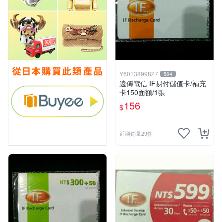
Y6013899827
504
遠傳電信 IF易付儲值卡/補充
卡150面額/1張
156
$
近期銷量29件