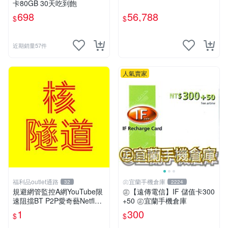
卡80GB 30天吃到飽
698
56,788
$
$
近期銷量57件
人氣賣家
福利品outlet通路
㊣宜蘭手機倉庫
32
2224
規避網管監控A網YouTube限
㊣【遠傳電信】IF 儲值卡300
速阻擋BT P2P愛奇藝Netflex
+50 ㊣宜蘭手機倉庫
陸網B站Disney+必備VPN ser
1
300
$
$
ver