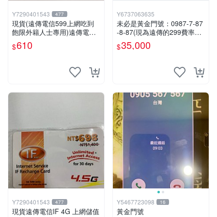
Y7290401543
Y6737063635
477
現貨(遠傳電信599上網吃到
未必是黃金門號：0987-7-87
飽限外籍人士專用)遠傳電信4
-8-87(現為遠傳的299費率門
G上網補充卡
號，屆時將以無約狀態過
610
35,000
$
$
戶)。
Y7290401543
Y5467723098
477
16
現貨遠傳電信IF 4G 上網儲值
黃金門號