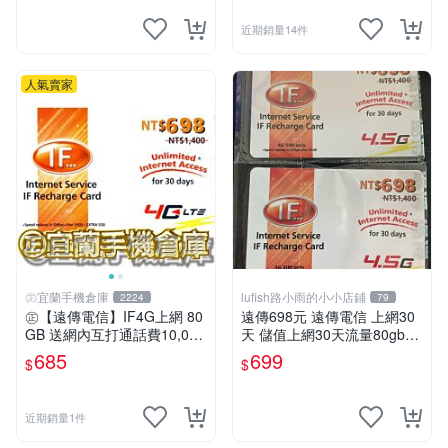
近期銷量14件
人氣賣家
㊣宜蘭手機倉庫
lufish路小雨的小小店鋪
2224
79
㊣【遠傳電信】IF4G上網 80
遠傳698元 遠傳電信 上網30
GB 送網內互打通話費10,000
天 儲值上網30天流量80gb超
元㊣宜蘭手機倉庫
量降速5mbps 本國人可儲值 I
685
699
$
$
F698
近期銷量1件