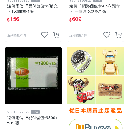
Y6013899827
Y6013899827
504
504
遠傳電信 IF易付儲值卡/補充
遠傳 if 網路儲值卡4.5G 預付
卡150面額/1張
卡 一個月吃到飽/1張
156
609
$
$
近期銷量29件
近期銷量1件
Y6013899827
504
遠傳電信 IF易付儲值卡300+
50/1張