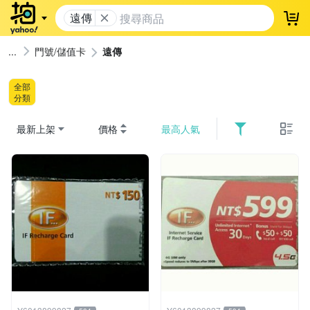
遠傳
登
門號/儲值卡
遠傳
全部
分類
最新上架
價格
最高人氣