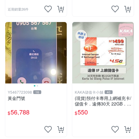
近期銷量26件
Y5467723098
KAKA儲值卡小舖
16
40
黃金門號
(現貨)預付卡專用上網補充卡/
儲值卡．遠傳30天 22GB．上
網吃到飽．IF499．遠傳外籍
56,788
550
$
$
可儲 [KAKA儲值卡小舖]