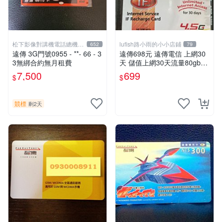
松下影像對講機電話總機專
lufish路小雨的小小店鋪
652
79
賣店1
遠傳 3G門號0955 - **- 66 - 3
遠傳698元 遠傳電信 上網30
3無綁合約無月租費
天 儲值上網30天流量80gb超
量降速5mbps 本國人可儲值 I
7,500
699
$
$
F698
競標
剩2天