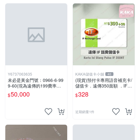
Y6737063635
KAKA儲值卡小舖
40
未必是黃金門號：0966-6-99
(現貨)預付卡專用語音補充卡/
9-60(現為遠傳的199費率門
儲值卡．遠傳350面額 ．IF 3
號，屆時將以無約狀態過
50 [KAKA儲值卡小舖]
50,000
328
$
$
戶)。
近期銷量1件