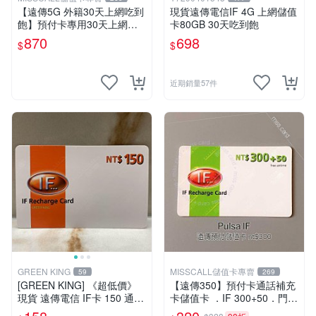
【遠傳5G 外籍30天上網吃到
現貨遠傳電信IF 4G 上網儲值
飽】預付卡專用30天上網補
卡80GB 30天吃到飽
充卡/儲值卡．Internet ifu 5G
870
698
$
$
⚡MissCall儲值卡專賣
近期銷量57件
GREEN KING
MISSCALL儲值卡專賣
59
269
[GREEN KING] 《超低價》
【遠傳350】預付卡通話補充
現貨 遠傳電信 IF卡 150 通話
卡儲值卡 ．IF 300+50．門號
費儲值卡 預付卡 電話卡 面額
延展ifu⚡MissCall儲值卡專賣