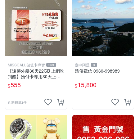
MISSCALL儲值卡專賣
臺中阿丞
269
3
【遠傳外籍30天22GB 上網吃
遠傳電信 0960-998989
到飽】預付卡專用30天上網
補充卡/儲值卡．Internet if
555
15,800
$
$
u．if499⚡MissCall儲值卡專
賣
近期銷量2件