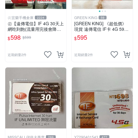
㊣宜蘭手機倉庫
GREEN KING
2224
59
㊣【遠傳電信】IF 4G 30天上
[GREEN KING] 《超低價》
網吃到飽(流量用完後會降速)
現貨 遠傳電信 IF卡 4G 599 3
限外籍人士專用㊣宜蘭手機倉
0天網路吃到飽 儲值卡 網卡
598
595
$599
$
$
庫
網路儲值卡 上網卡
近期銷量2件
近期銷量2件
MISSCALL儲值卡專賣
Y7290401543
269
477