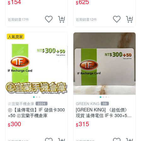
154
625
$
$
u．if599⚡MissCall儲值卡專
賣
近期銷量17件
近期銷量12件
人氣賣家
㊣宜蘭手機倉庫
GREEN KING
2224
59
㊣【遠傳電信】IF 儲值卡300
[GREEN KING] 《超低價》
+50 ㊣宜蘭手機倉庫
現貨 遠傳電信 IF卡 300+50
通話費儲值卡 預付卡 電話卡
300
315
$
$
面額350