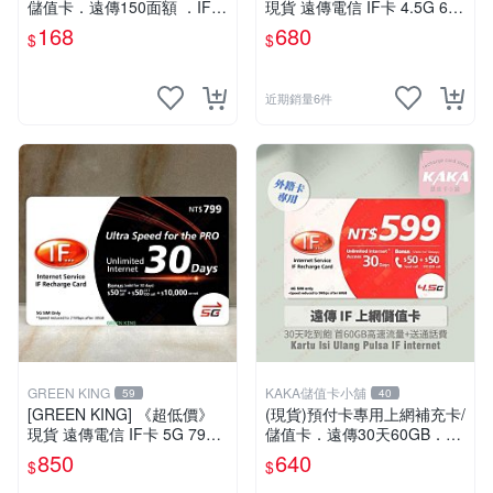
儲值卡．遠傳150面額 ．IF 1
現貨 遠傳電信 IF卡 4.5G 698
50 [KAKA儲值卡小舖]
30天網路吃到飽 儲值卡 網卡
168
680
$
$
網路儲值卡 上網卡
近期銷量6件
GREEN KING
KAKA儲值卡小舖
59
40
[GREEN KING] 《超低價》
(現貨)預付卡專用上網補充卡/
現貨 遠傳電信 IF卡 5G 799 3
儲值卡．遠傳30天60GB．上
0天網路吃到飽 儲值卡 網卡
網吃到飽．IF599．遠傳外籍
850
640
$
$
網路儲值卡 上網卡
可儲 [KAKA儲值卡小舖]