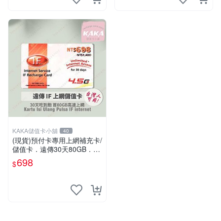
KAKA儲值卡小舖
40
(現貨)預付卡專用上網補充卡/
儲值卡．遠傳30天80GB．上
網吃到飽．IF698．遠傳台灣
698
$
人可儲 [KAKA儲值卡小舖]