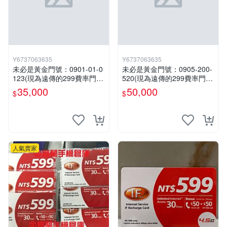
Y6737063635
Y6737063635
未必是黃金門號：0901-01-0
未必是黃金門號：0905-200-
123(現為遠傳的299費率門
520(現為遠傳的299費率門
號，屆時將以無約狀態過
號，屆時將以無約狀態過
35,000
50,000
$
$
戶)。
戶)。
人氣賣家