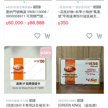
♦包好包便宜雜貨舖♦
~花羨好物~**賣的是回憶**
102
911
愛的門號轉讓 0906110006 /
~花羨好物~科學小飛俠*鳳凰
0930008911 可用辦門號 數
號*早期遠傳預付儲值補充卡
字磁場門號 相伴一生的好門
一609
60,000 -
88,888
350
$
$
$
號 需過戶無合約
KAKA儲值卡小舖
GREEN KING
40
59
(現貨)預付卡專用語音補充卡/
[GREEN KING] 《超低價》