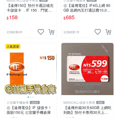
MISSCALL儲值卡專賣
㊣宜蘭手機倉庫
269
2224
【遠傳150】預付卡通話補充
㊣【遠傳電信】IF4G上網 80
卡儲值卡 ．IF 150．門號延
GB 送網內互打通話費10,000
展ifu⚡MissCall儲值卡專賣
元㊣宜蘭手機倉庫
158
685
$
$
近期銷量6件
近期銷量1件
人氣賣家
㊣宜蘭手機倉庫
MISSCALL儲值卡專賣
2224
269
㊣【遠傳電信】IF 儲值卡！
【遠傳外籍30天60GB 上網吃
面額150元 ㊣宜蘭手機倉庫
到飽】預付卡專用30天上網
補充卡/儲值卡．Internet if