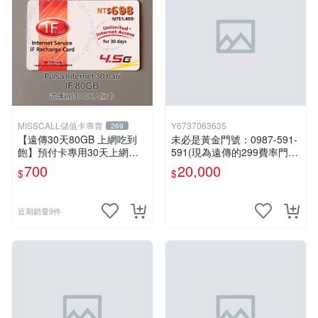
MISSCALL儲值卡專賣
Y6737063635
269
【遠傳30天80GB 上網吃到
未必是黃金門號：0987-591-
飽】預付卡專用30天上網補
591(現為遠傳的299費率門
充卡/儲值卡．台灣人可儲．I
號，屆時將以無約狀態過
700
20,000
$
$
nternet ifu．IF698⚡MissCall
戶)。
儲值卡專賣
近期銷量9件