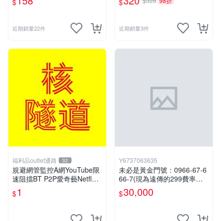
158
320
$328
98折
$
$
150
近期銷量22件
近期銷量3件
福利品outlet通路
Y6737063635
32
規避網管監控A網YouTube限
未必是黃金門號：0966-67-6
速阻擋BT P2P愛奇藝Netflex
66-7(現為遠傳的299費率門
陸網B站Disney+必備VPN ser
號，屆時將以無約狀態過
1
30,000
$
$
ver
戶)。