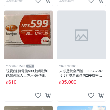
近期銷量14件
近期銷量2件
Y7290401543
Y6737063635
477
現貨(遠傳電信599上網吃到
未必是黃金門號：0987-7-87
飽限外籍人士專用)遠傳電信4
-8-87(現為遠傳的299費率門
G上網補充卡
號，屆時將以無約狀態過
610
35,000
$
$
戶)。