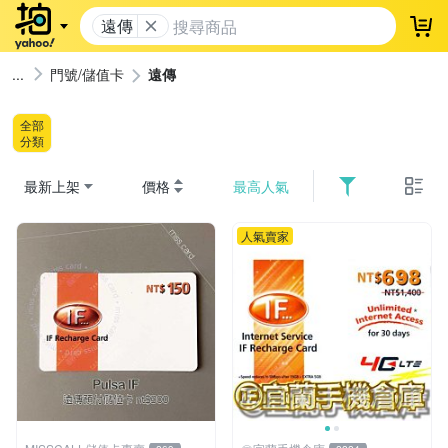
遠傳
登
門號/儲值卡
遠傳
全部
分類
最新上架
價格
最高人氣
人氣賣家