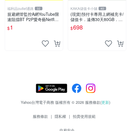
福利品outlet通路
KAKA儲值卡小舖
32
40
規避網管監控A網YouTube限
(現貨)預付卡專用上網補充卡/
速阻擋BT P2P愛奇藝Netflex
儲值卡．遠傳30天80GB．上
陸網B站Disney+必備VPN ser
網吃到飽．IF698．遠傳台灣
1
698
$
$
ver
人可儲 [KAKA儲值卡小舖]
Yahoo台灣電子商務 版權所有 © 2026 服務條款(
更新
)
服務條款
|
隱私權
|
拍賣使用規範
交易安全