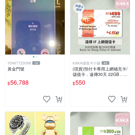
Y5467723098
KAKA儲值卡小舖
16
40
黃金門號
(現貨)預付卡專用上網補充卡/
儲值卡．遠傳30天 22GB．上
網吃到飽．IF499．遠傳外籍
56,788
550
$
$
可儲 [KAKA儲值卡小舖]