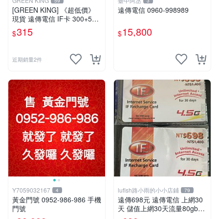
GREEN KING
臺中阿丞
59
3
[GREEN KING] 《超低價》
遠傳電信 0960-998989
現貨 遠傳電信 IF卡 300+50
通話費儲值卡 預付卡 電話卡
315
15,800
$
$
面額350
近期銷量2件
Y7059032167
lufish路小雨的小小店鋪
4
79
黃金門號 0952-986-986 手機
遠傳698元 遠傳電信 上網30
門號
天 儲值上網30天流量80gb超
量降速5mbps 本國人可儲值 I