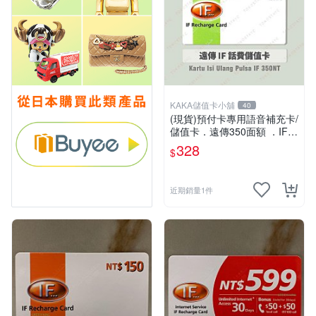
KAKA儲值卡小舖
40
(現貨)預付卡專用語音補充卡/
儲值卡．遠傳350面額 ．IF 3
50 [KAKA儲值卡小舖]
328
$
近期銷量1件