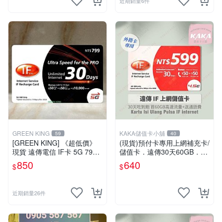
近期銷量6件
GREEN KING
KAKA儲值卡小舖
59
40
[GREEN KING] 《超低價》
(現貨)預付卡專用上網補充卡/
現貨 遠傳電信 IF卡 5G 799 3
儲值卡．遠傳30天60GB．上
0天網路吃到飽 儲值卡 網卡
網吃到飽．IF599．遠傳外籍
850
640
$
$
網路儲值卡 上網卡
可儲 [KAKA儲值卡小舖]
近期銷量26件