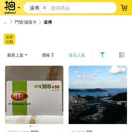
遠傳
登
門號/儲值卡
遠傳
全部
分類
最新上架
價格
最高人氣