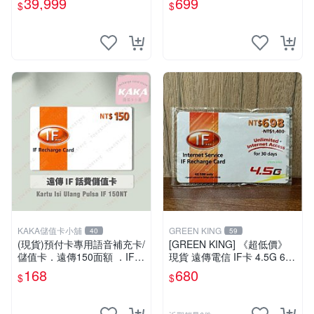
39,999
699
$
$
F698
KAKA儲值卡小舖
GREEN KING
40
59
(現貨)預付卡專用語音補充卡/
[GREEN KING] 《超低價》
儲值卡．遠傳150面額 ．IF 1
現貨 遠傳電信 IF卡 4.5G 698
50 [KAKA儲值卡小舖]
30天網路吃到飽 儲值卡 網卡
168
680
$
$
網路儲值卡 上網卡