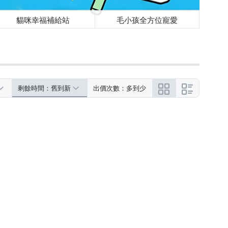
貓咪幸福補給站
毛小孩全方位寵愛
剩餘時間：舊到新
出價次數：多到少