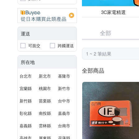
3C家電精選
全部
運送
可面交
跨國運送
1 ~ 2 筆結果
所在地
全部商品
台北市
新北市
基隆市
宜蘭縣
桃園市
新竹市
新竹縣
苗栗縣
台中市
彰化縣
南投縣
嘉義市
嘉義縣
雲林縣
台南市
高雄市
屏東縣
花蓮縣