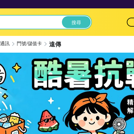
搜尋
遠傳
通訊
門號/儲值卡