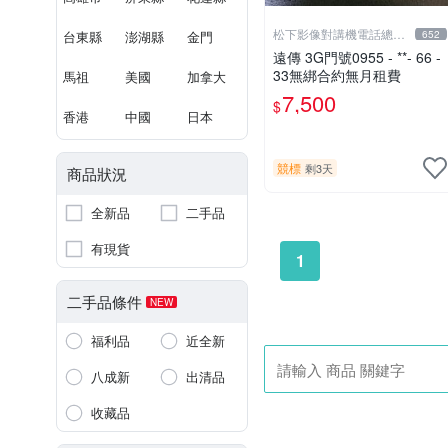
松下影像對講機電話總機
台東縣
澎湖縣
金門
652
專賣店1
遠傳 3G門號0955 - **- 66 -
33無綁合約無月租費
馬祖
美國
加拿大
7,500
$
香港
中國
日本
競標
剩3天
商品狀況
全新品
二手品
有現貨
1
二手品條件
NEW
福利品
近全新
八成新
出清品
收藏品