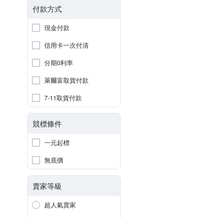
付款方式
現金付款
信用卡一次付清
分期0利率
萊爾富取貨付款
7-11取貨付款
競標條件
一元起標
無底價
賣家等級
超人氣賣家