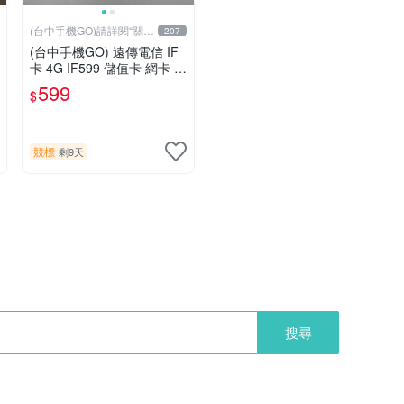
(台中手機GO)請詳閱“關於
207
我
(台中手機GO) 遠傳電信 IF
卡 4G IF599 儲值卡 網卡 3
0天 （限外籍人士號碼專
599
$
用！
競標
剩9天
搜尋