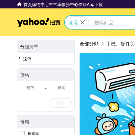
首頁
購物中心
中古車
帳務中心
信箱
App下載
Yahoo拍賣
遠傳
手機、配件與
分類清單
遠傳
價格
-
確定
優惠
折扣碼