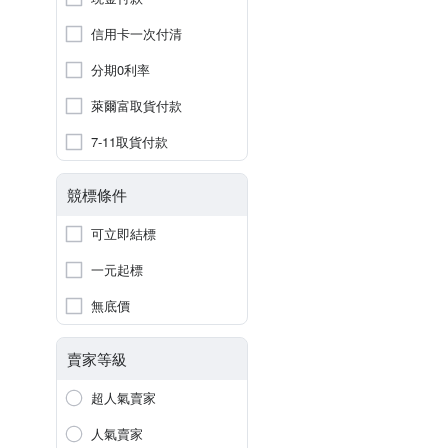
信用卡一次付清
分期0利率
萊爾富取貨付款
7-11取貨付款
競標條件
可立即結標
一元起標
無底價
賣家等級
超人氣賣家
人氣賣家