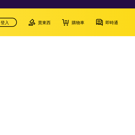
登入
賣東西
購物車
即時通