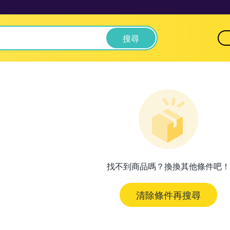
搜尋
找不到商品嗎？換換其他條件吧！
清除條件再搜尋