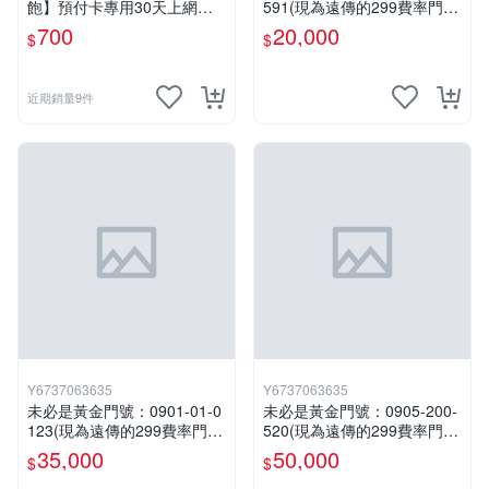
飽】預付卡專用30天上網補
591(現為遠傳的299費率門
充卡/儲值卡．台灣人可儲．I
號，屆時將以無約狀態過
700
20,000
$
$
nternet ifu．IF698⚡MissCall
戶)。
儲值卡專賣
近期銷量9件
Y6737063635
Y6737063635
未必是黃金門號：0901-01-0
未必是黃金門號：0905-200-
123(現為遠傳的299費率門
520(現為遠傳的299費率門
號，屆時將以無約狀態過
號，屆時將以無約狀態過
35,000
50,000
$
$
戶)。
戶)。