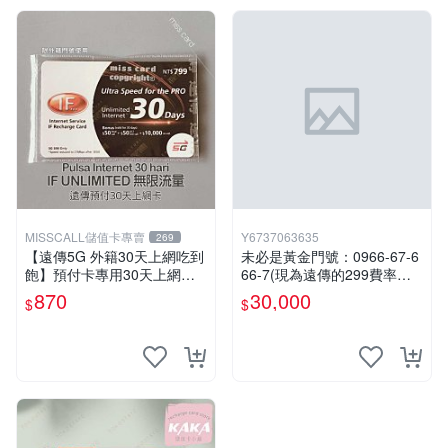
MISSCALL儲值卡專賣
Y6737063635
269
【遠傳5G 外籍30天上網吃到
未必是黃金門號：0966-67-6
飽】預付卡專用30天上網補
66-7(現為遠傳的299費率門
充卡/儲值卡．Internet ifu 5G
號，屆時將以無約狀態過
870
30,000
$
$
⚡MissCall儲值卡專賣
戶)。