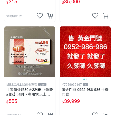
315
35,000
$
$
面額350
戶)。
近期銷量2件
MISSCALL儲值卡專賣
Y7059032167
269
4
【遠傳外籍30天22GB 上網吃
黃金門號 0952-986-986 手機
到飽】預付卡專用30天上網
門號
補充卡/儲值卡．Internet if
555
39,999
$
$
u．if499⚡MissCall儲值卡專
賣