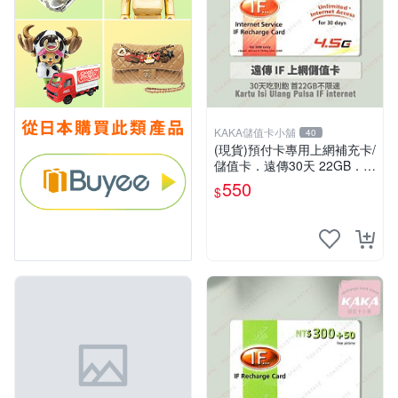
KAKA儲值卡小舖
40
(現貨)預付卡專用上網補充卡/
儲值卡．遠傳30天 22GB．上
網吃到飽．IF499．遠傳外籍
550
$
可儲 [KAKA儲值卡小舖]