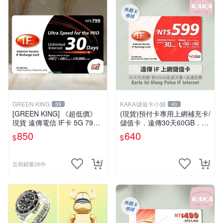
GREEN KING
KAKA儲值卡小舖
59
40
[GREEN KING] 《超低價》
(現貨)預付卡專用上網補充卡/
現貨 遠傳電信 IF卡 5G 799 3
儲值卡．遠傳30天60GB．上
0天網路吃到飽 儲值卡 網卡
網吃到飽．IF599．遠傳外籍
850
640
$
$
網路儲值卡 上網卡
可儲 [KAKA儲值卡小舖]
近期銷量26件