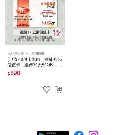
KAKA儲值卡小舖
40
(現貨)預付卡專用上網補充卡/
儲值卡．遠傳30天80GB．上
網吃到飽．IF698．遠傳台灣
698
$
人可儲 [KAKA儲值卡小舖]