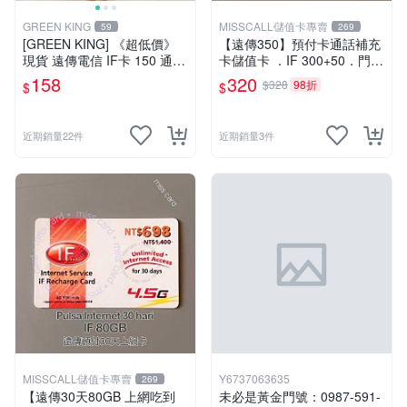
GREEN KING
MISSCALL儲值卡專賣
59
269
[GREEN KING] 《超低價》
【遠傳350】預付卡通話補充
現貨 遠傳電信 IF卡 150 通話
卡儲值卡 ．IF 300+50．門號
費儲值卡 預付卡 電話卡 面額
延展ifu⚡MissCall儲值卡專賣
158
320
$328
98折
$
$
150
近期銷量22件
近期銷量3件
MISSCALL儲值卡專賣
Y6737063635
269
【遠傳30天80GB 上網吃到
未必是黃金門號：0987-591-