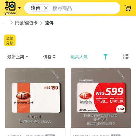
遠傳
登
門號/儲值卡
遠傳
全部
分類
最新上架
價格
最高人氣