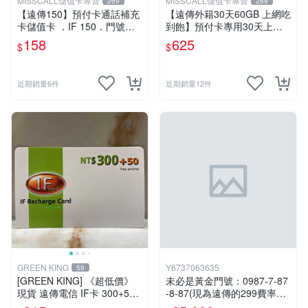
MISSCALL儲值卡專賣
MISSCALL儲值卡專賣
269
269
【遠傳150】預付卡通話補充
【遠傳外籍30天60GB 上網吃
卡儲值卡 ．IF 150．門號延
到飽】預付卡專用30天上網
展ifu⚡MissCall儲值卡專賣
補充卡/儲值卡．Internet if
158
625
$
$
u．if599⚡MissCall儲值卡專
賣
近期銷量6件
近期銷量12件
GREEN KING
Y6737063635
59
[GREEN KING] 《超低價》
未必是黃金門號：0987-7-87
現貨 遠傳電信 IF卡 300+50
-8-87(現為遠傳的299費率門
通話費儲值卡 預付卡 電話卡
號，屆時將以無約狀態過