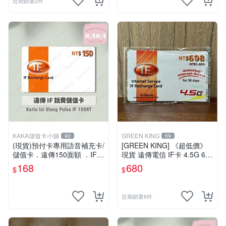
近期銷量2件
KAKA儲值卡小舖
GREEN KING
40
59
(現貨)預付卡專用語音補充卡/
[GREEN KING] 《超低價》
儲值卡．遠傳150面額 ．IF 1
現貨 遠傳電信 IF卡 4.5G 698
50 [KAKA儲值卡小舖]
30天網路吃到飽 儲值卡 網卡
168
680
$
$
網路儲值卡 上網卡
近期銷量6件