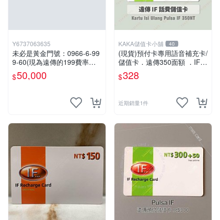
Y6737063635
KAKA儲值卡小舖
40
未必是黃金門號：0966-6-99
(現貨)預付卡專用語音補充卡/
9-60(現為遠傳的199費率門
儲值卡．遠傳350面額 ．IF 3
號，屆時將以無約狀態過
50 [KAKA儲值卡小舖]
50,000
328
$
$
戶)。
近期銷量1件