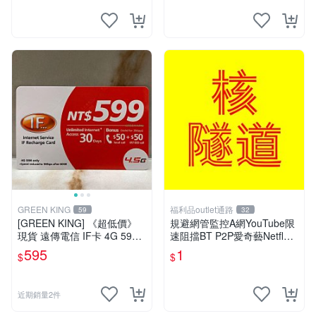
GREEN KING
福利品outlet通路
59
32
[GREEN KING] 《超低價》
規避網管監控A網YouTube限
現貨 遠傳電信 IF卡 4G 599 3
速阻擋BT P2P愛奇藝Netflex
0天網路吃到飽 儲值卡 網卡
陸網B站Disney+必備VPN ser
595
1
$
$
網路儲值卡 上網卡
ver
近期銷量2件