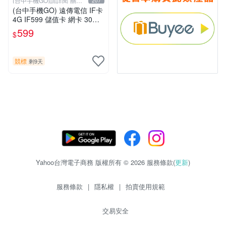
(台中手機GO)請詳閱“關於
207
我
(台中手機GO) 遠傳電信 IF卡
4G IF599 儲值卡 網卡 30天
（限外籍人士號碼專用！
599
$
競標
剩9天
Yahoo台灣電子商務 版權所有 © 2026 服務條款(
更新
)
服務條款
|
隱私權
|
拍賣使用規範
交易安全