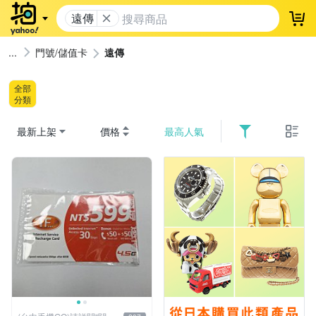
遠傳
登
門號/儲值卡
遠傳
全部
分類
最新上架
價格
最高人氣