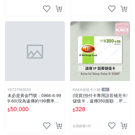
Y6737063635
KAKA儲值卡小舖
40
未必是黃金門號：0966-6-99
(現貨)預付卡專用語音補充卡/
9-60(現為遠傳的199費率門
儲值卡．遠傳350面額 ．IF 3
號，屆時將以無約狀態過
50 [KAKA儲值卡小舖]
50,000
328
$
$
戶)。
近期銷量1件