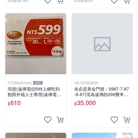
近期銷量14件
近期銷量2件
Y7290401543
Y6737063635
477
現貨(遠傳電信599上網吃到
未必是黃金門號：0987-7-87
飽限外籍人士專用)遠傳電信4
-8-87(現為遠傳的299費率門
G上網補充卡
號，屆時將以無約狀態過
610
35,000
$
$
戶)。