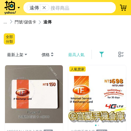
遠傳
登
門號/儲值卡
遠傳
全部
分類
最新上架
價格
最高人氣
人氣賣家