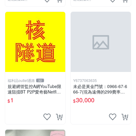
福利品outlet通路
Y6737063635
32
規避網管監控A網YouTube限
未必是黃金門號：0966-67-6
速阻擋BT P2P愛奇藝Netflex
66-7(現為遠傳的299費率門
陸網B站Disney+必備VPN ser
號，屆時將以無約狀態過
1
30,000
$
$
ver
戶)。