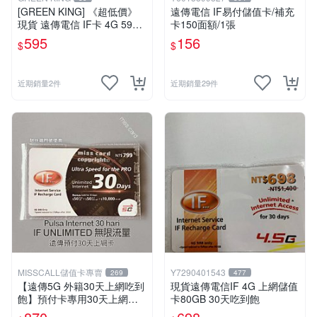
[GREEN KING] 《超低價》
遠傳電信 IF易付儲值卡/補充
現貨 遠傳電信 IF卡 4G 599 3
卡150面額/1張
0天網路吃到飽 儲值卡 網卡
595
156
$
$
網路儲值卡 上網卡
近期銷量2件
近期銷量29件
MISSCALL儲值卡專賣
Y7290401543
269
477
【遠傳5G 外籍30天上網吃到
現貨遠傳電信IF 4G 上網儲值
飽】預付卡專用30天上網補
卡80GB 30天吃到飽
充卡/儲值卡．Internet ifu 5G