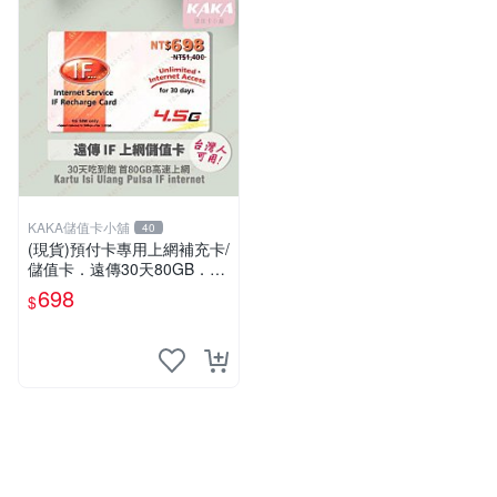
KAKA儲值卡小舖
40
(現貨)預付卡專用上網補充卡/
儲值卡．遠傳30天80GB．上
網吃到飽．IF698．遠傳台灣
698
$
人可儲 [KAKA儲值卡小舖]