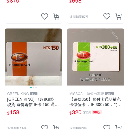
870
698
$
$
⚡MissCall儲值卡專賣
近期銷量57件
GREEN KING
MISSCALL儲值卡專賣
59
269
[GREEN KING] 《超低價》
【遠傳350】預付卡通話補充
現貨 遠傳電信 IF卡 150 通話
卡儲值卡 ．IF 300+50．門號
費儲值卡 預付卡 電話卡 面額
延展ifu⚡MissCall儲值卡專賣
158
320
$328
98折
$
$
150
近期銷量22件
近期銷量3件