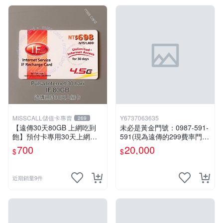
MISSCALL儲值卡專賣
Y6737063635
269
【遠傳30天80GB 上網吃到
未必是黃金門號：0987-591-
飽】預付卡專用30天上網補
591(現為遠傳的299費率門
充卡/儲值卡．台灣人可儲．I
號，屆時將以無約狀態過
700
20,000
$
$
nternet ifu．IF698⚡MissCall
戶)。
儲值卡專賣
近期銷量9件