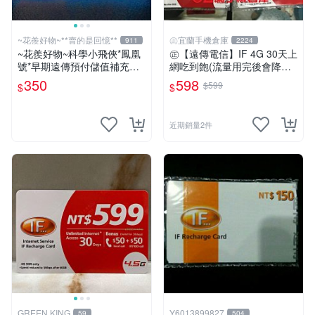
~花羨好物~**賣的是回憶**
㊣宜蘭手機倉庫
911
2224
~花羨好物~科學小飛俠*鳳凰
㊣【遠傳電信】IF 4G 30天上
號*早期遠傳預付儲值補充卡
網吃到飽(流量用完後會降速)
一609
限外籍人士專用㊣宜蘭手機倉
350
598
$599
$
$
庫
近期銷量2件
GREEN KING
Y6013899827
59
504