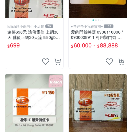
lufish路小雨的小小店鋪
♦包好包便宜雜貨舖♦
79
102
遠傳698元 遠傳電信 上網30
愛的門號轉讓 0906110006 /
天 儲值上網30天流量80gb超
0930008911 可用辦門號 數
量降速5mbps 本國人可儲值 I
字磁場門號 相伴一生的好門
699
60,000 -
88,888
$
$
$
F698
號 需過戶無合約