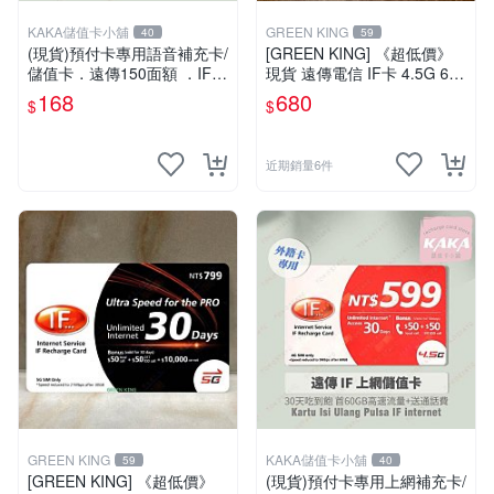
KAKA儲值卡小舖
GREEN KING
40
59
(現貨)預付卡專用語音補充卡/
[GREEN KING] 《超低價》
儲值卡．遠傳150面額 ．IF 1
現貨 遠傳電信 IF卡 4.5G 698
50 [KAKA儲值卡小舖]
30天網路吃到飽 儲值卡 網卡
168
680
$
$
網路儲值卡 上網卡
近期銷量6件
GREEN KING
KAKA儲值卡小舖
59
40
[GREEN KING] 《超低價》
(現貨)預付卡專用上網補充卡/