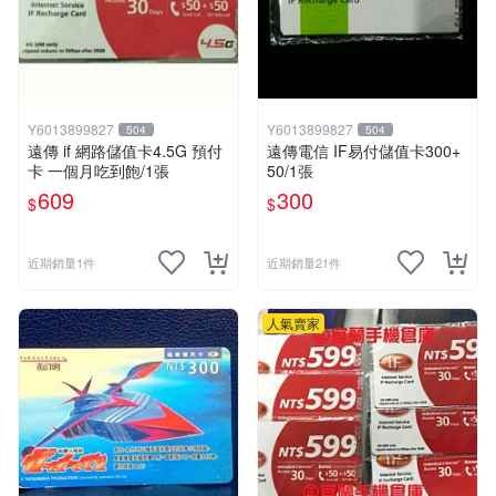
Y6013899827
Y6013899827
504
504
遠傳 if 網路儲值卡4.5G 預付
遠傳電信 IF易付儲值卡300+
卡 一個月吃到飽/1張
50/1張
609
300
$
$
近期銷量1件
近期銷量21件
人氣賣家