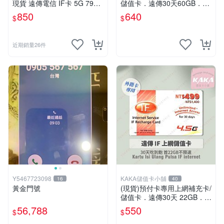
現貨 遠傳電信 IF卡 5G 799 3
儲值卡．遠傳30天60GB．上
0天網路吃到飽 儲值卡 網卡
網吃到飽．IF599．遠傳外籍
850
640
$
$
網路儲值卡 上網卡
可儲 [KAKA儲值卡小舖]
近期銷量26件
Y5467723098
KAKA儲值卡小舖
16
40
黃金門號
(現貨)預付卡專用上網補充卡/
儲值卡．遠傳30天 22GB．上
網吃到飽．IF499．遠傳外籍
56,788
550
$
$
可儲 [KAKA儲值卡小舖]