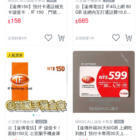
MISSCALL儲值卡專賣
㊣宜蘭手機倉庫
269
2224
【遠傳150】預付卡通話補充
㊣【遠傳電信】IF4G上網 80
卡儲值卡 ．IF 150．門號延
GB 送網內互打通話費10,000
展ifu⚡MissCall儲值卡專賣
元㊣宜蘭手機倉庫
158
685
$
$
近期銷量6件
近期銷量1件
人氣賣家
㊣宜蘭手機倉庫
MISSCALL儲值卡專賣
2224
269
㊣【遠傳電信】IF 儲值卡！
【遠傳外籍30天60GB 上網吃
面額150元 ㊣宜蘭手機倉庫
到飽】預付卡專用30天上網
補充卡/儲值卡．Internet if