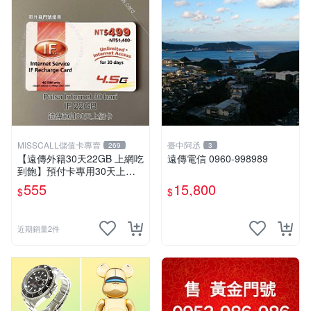
MISSCALL儲值卡專賣
臺中阿丞
269
3
【遠傳外籍30天22GB 上網吃
遠傳電信 0960-998989
到飽】預付卡專用30天上網
補充卡/儲值卡．Internet if
555
15,800
$
$
u．if499⚡MissCall儲值卡專
賣
近期銷量2件