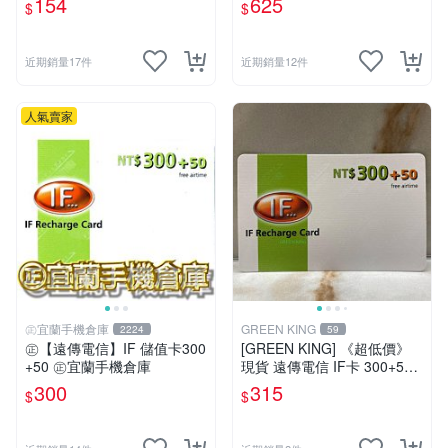
154
625
$
$
u．if599⚡MissCall儲值卡專
賣
近期銷量17件
近期銷量12件
人氣賣家
㊣宜蘭手機倉庫
GREEN KING
2224
59
㊣【遠傳電信】IF 儲值卡300
[GREEN KING] 《超低價》
+50 ㊣宜蘭手機倉庫
現貨 遠傳電信 IF卡 300+50
通話費儲值卡 預付卡 電話卡
300
315
$
$
面額350