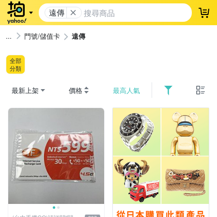
遠傳
登
門號/儲值卡
遠傳
全部
分類
最新上架
價格
最高人氣