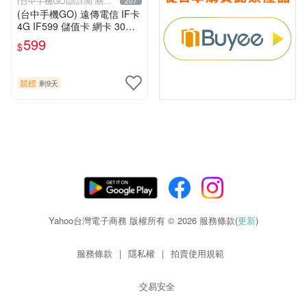
(台中手機GO)請詳閱“關於
207
我
(台中手機GO) 遠傳電信 IF卡
4G IF599 儲值卡 網卡 30天
（限外籍人士號碼專用！
599
$
競標
剩9天
Yahoo台灣電子商務 版權所有 © 2026 服務條款(
更新
)
服務條款
|
隱私權
|
拍賣使用規範
交易安全