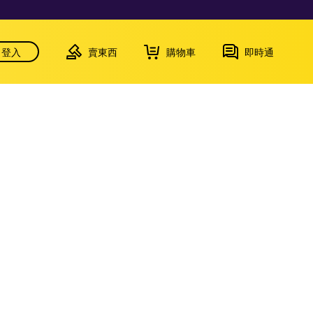
登入
賣東西
購物車
即時通