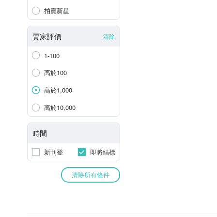
拍賣新星
賣家評價
清除
1-100
高於100
高於1,000
高於10,000
時間
新刊登
即將結標
清除所有條件