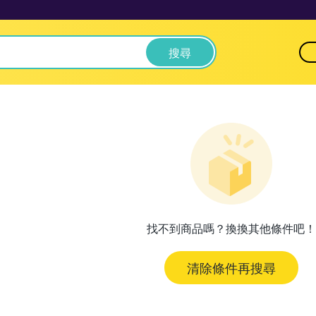
搜尋
找不到商品嗎？換換其他條件吧！
清除條件再搜尋