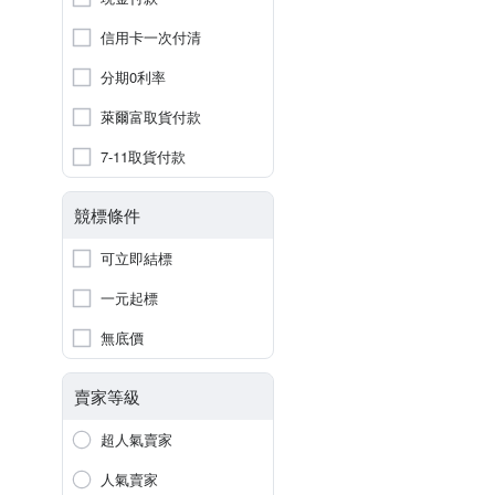
信用卡一次付清
分期0利率
萊爾富取貨付款
7-11取貨付款
競標條件
可立即結標
一元起標
無底價
賣家等級
超人氣賣家
人氣賣家