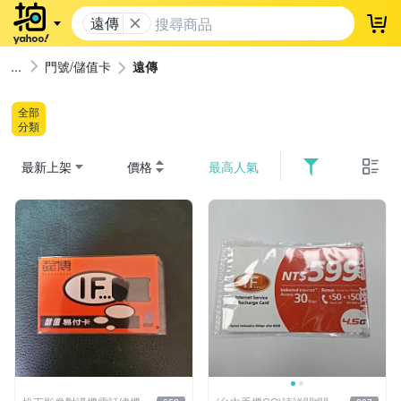
遠傳
登
門號/儲值卡
遠傳
全部
分類
最新上架
價格
最高人氣