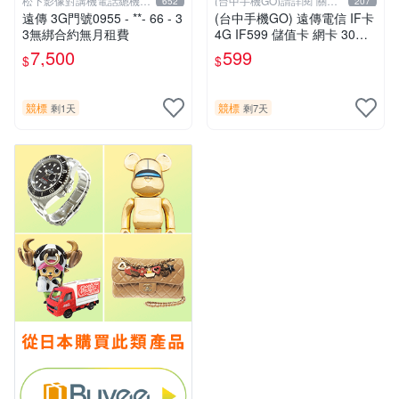
松下影像對講機電話總機專
(台中手機GO)請詳閱“關於
652
207
賣店1
我
遠傳 3G門號0955 - **- 66 - 3
(台中手機GO) 遠傳電信 IF卡
3無綁合約無月租費
4G IF599 儲值卡 網卡 30天
（限外籍人士號碼專用！
7,500
599
$
$
競標
競標
剩1天
剩7天