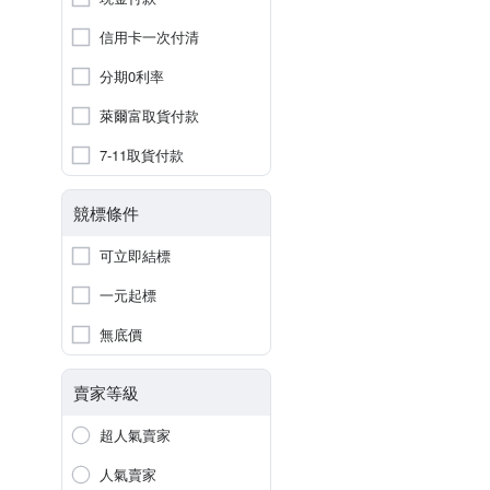
信用卡一次付清
分期0利率
萊爾富取貨付款
7-11取貨付款
競標條件
可立即結標
一元起標
無底價
賣家等級
超人氣賣家
人氣賣家