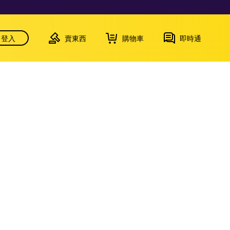
登入
賣東西
購物車
即時通