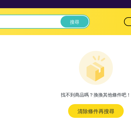
搜尋
找不到商品嗎？換換其他條件吧！
清除條件再搜尋