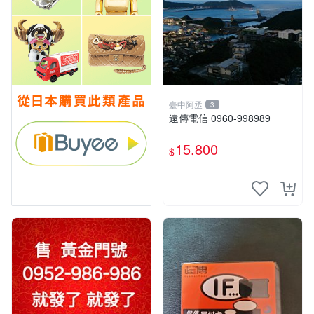
臺中阿丞
3
遠傳電信 0960-998989
15,800
$