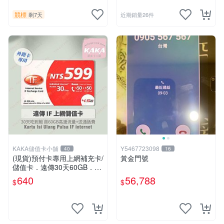
競標
剩7天
近期銷量26件
KAKA儲值卡小舖
Y5467723098
40
16
(現貨)預付卡專用上網補充卡/
黃金門號
儲值卡．遠傳30天60GB．上
網吃到飽．IF599．遠傳外籍
640
56,788
$
$
可儲 [KAKA儲值卡小舖]