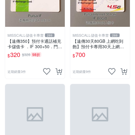
MISSCALL儲值卡專賣
MISSCALL儲值卡專賣
269
269
【遠傳350】預付卡通話補充
【遠傳30天80GB 上網吃到
卡儲值卡 ．IF 300+50．門號
飽】預付卡專用30天上網補
延展ifu⚡MissCall儲值卡專賣
充卡/儲值卡．台灣人可儲．I
320
700
$328
98折
$
$
nternet ifu．IF698⚡MissCall
儲值卡專賣
近期銷量3件
近期銷量9件