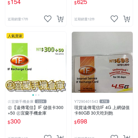
154
625
$
$
u．if599⚡MissCall儲值卡專
賣
近期銷量17件
近期銷量12件
人氣賣家
㊣宜蘭手機倉庫
Y7290401543
2224
478
㊣【遠傳電信】IF 儲值卡300
現貨遠傳電信IF 4G 上網儲值
+50 ㊣宜蘭手機倉庫
卡80GB 30天吃到飽
300
698
$
$