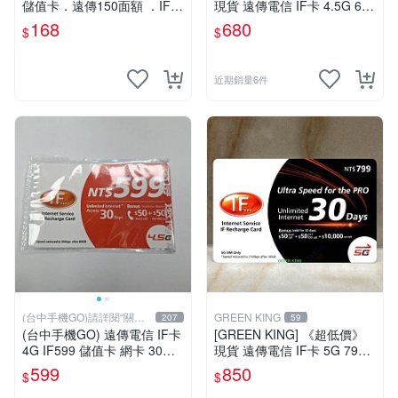
儲值卡．遠傳150面額 ．IF 1
現貨 遠傳電信 IF卡 4.5G 698
50 [KAKA儲值卡小舖]
30天網路吃到飽 儲值卡 網卡
168
680
$
$
網路儲值卡 上網卡
近期銷量6件
(台中手機GO)請詳閱“關於
GREEN KING
207
59
我
(台中手機GO) 遠傳電信 IF卡
[GREEN KING] 《超低價》
4G IF599 儲值卡 網卡 30天
現貨 遠傳電信 IF卡 5G 799 3
（限外籍人士號碼專用！
0天網路吃到飽 儲值卡 網卡
599
850
$
$
網路儲值卡 上網卡