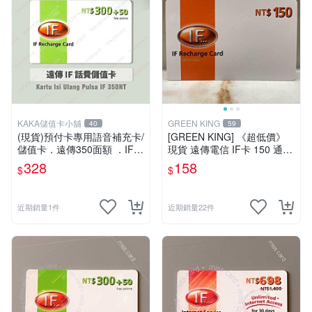
KAKA儲值卡小舖
GREEN KING
40
59
(現貨)預付卡專用語音補充卡/
[GREEN KING] 《超低價》
儲值卡．遠傳350面額 ．IF 3
現貨 遠傳電信 IF卡 150 通話
50 [KAKA儲值卡小舖]
費儲值卡 預付卡 電話卡 面額
328
158
$
$
150
近期銷量1件
近期銷量22件