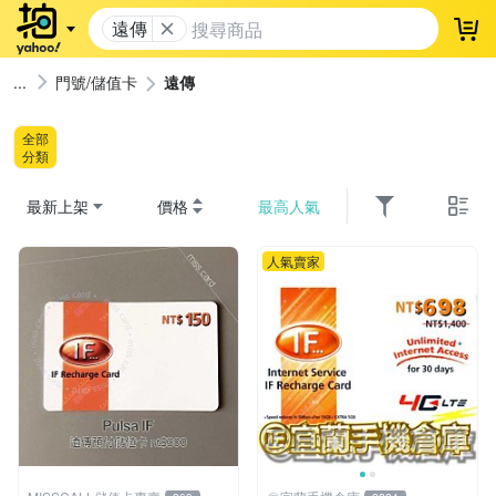
遠傳
登
門號/儲值卡
遠傳
全部
分類
最新上架
價格
最高人氣
人氣賣家