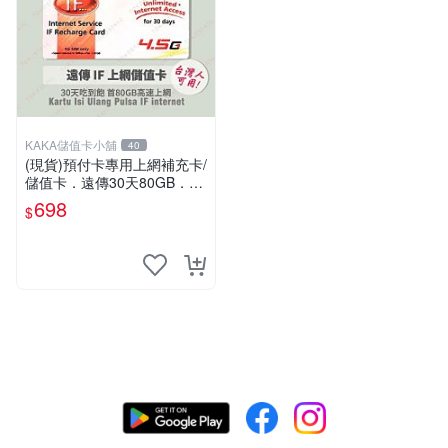
KAKA儲值卡小舖
40
(現貨)預付卡專用上網補充卡/
儲值卡．遠傳30天80GB．上
網吃到飽．IF698．遠傳台灣
698
$
人可儲 [KAKA儲值卡小舖]