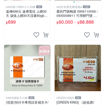
lufish路小雨的小小店鋪
♦包好包便宜雜貨舖♦
79
102
遠傳698元 遠傳電信 上網30
愛的門號轉讓 0906110006 /
天 儲值上網30天流量80gb超
0930008911 可用辦門號 數
量降速5mbps 本國人可儲值 I
字磁場門號 相伴一生的好門
699
60,000 -
88,888
$
$
$
F698
號 需過戶無合約
KAKA儲值卡小舖
GREEN KING
40
59
(現貨)預付卡專用語音補充卡/
[GREEN KING] 《超低價》