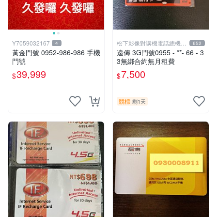
Y7059032167
松下影像對講機電話總機專
4
652
賣店1
黃金門號 0952-986-986 手機
遠傳 3G門號0955 - **- 66 - 3
門號
3無綁合約無月租費
39,999
7,500
$
$
競標
剩1天