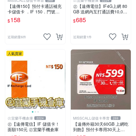
MISSCALL儲值卡專賣
㊣宜蘭手機倉庫
269
2224
【遠傳150】預付卡通話補充
㊣【遠傳電信】IF4G上網 80
卡儲值卡 ．IF 150．門號延
GB 送網內互打通話費10,000
展ifu⚡MissCall儲值卡專賣
元㊣宜蘭手機倉庫
158
685
$
$
近期銷量6件
近期銷量1件
人氣賣家
㊣宜蘭手機倉庫
MISSCALL儲值卡專賣
2224
269
㊣【遠傳電信】IF 儲值卡！
【遠傳外籍30天60GB 上網吃
面額150元 ㊣宜蘭手機倉庫
到飽】預付卡專用30天上網
補充卡/儲值卡．Internet if