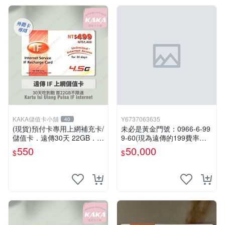
KAKA儲值卡小舖
Y6737063635
40
(現貨)預付卡專用上網補充卡/
未必是黃金門號：0966-6-99
儲值卡．遠傳30天 22GB．上
9-60(現為遠傳的199費率門
網吃到飽．IF499．遠傳外籍
號，屆時將以無約狀態過
550
50,000
$
$
可儲 [KAKA儲值卡小舖]
戶)。