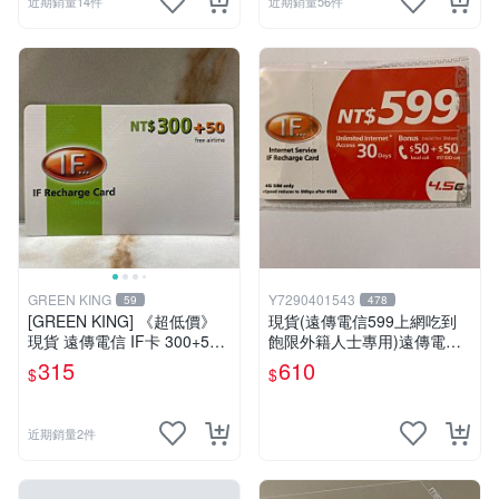
近期銷量14件
近期銷量56件
GREEN KING
Y7290401543
59
478
[GREEN KING] 《超低價》
現貨(遠傳電信599上網吃到
現貨 遠傳電信 IF卡 300+50
飽限外籍人士專用)遠傳電信4
通話費儲值卡 預付卡 電話卡
G上網補充卡
315
610
$
$
面額350
近期銷量2件