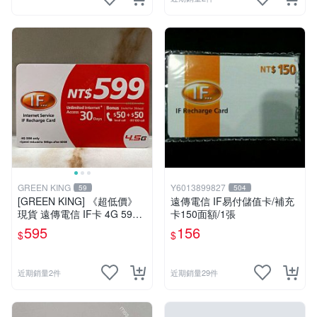
GREEN KING
Y6013899827
59
504
[GREEN KING] 《超低價》
遠傳電信 IF易付儲值卡/補充
現貨 遠傳電信 IF卡 4G 599 3
卡150面額/1張
0天網路吃到飽 儲值卡 網卡
595
156
$
$
網路儲值卡 上網卡
近期銷量2件
近期銷量29件