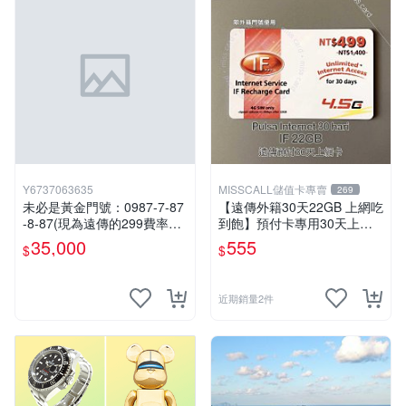
Y6737063635
MISSCALL儲值卡專賣
269
未必是黃金門號：0987-7-87
【遠傳外籍30天22GB 上網吃
-8-87(現為遠傳的299費率門
到飽】預付卡專用30天上網
號，屆時將以無約狀態過
補充卡/儲值卡．Internet if
35,000
555
$
$
戶)。
u．if499⚡MissCall儲值卡專
賣
近期銷量2件