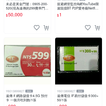
未必是黃金門號：0905-200-
規避網管監控A網YouTube限
520(現為遠傳的299費率門
速阻擋BT P2P愛奇藝Netflex
號，屆時將以無約狀態過
陸網B站Disney+必備VPN ser
50,000
1
$
$
戶)。
ver
Y6013899827
Y6013899827
504
504
遠傳 if 網路儲值卡4.5G 預付
遠傳電信 IF易付儲值卡300+
卡 一個月吃到飽/1張
50/1張