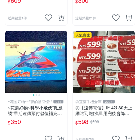
609
300
$
$
近期銷量1件
近期銷量21件
人氣賣家
~花羨好物~**賣的是回憶**
㊣宜蘭手機倉庫
911
2224
~花羨好物~科學小飛俠*鳳凰
㊣【遠傳電信】IF 4G 30天上
號*早期遠傳預付儲值補充卡
網吃到飽(流量用完後會降速)
一609
限外籍人士專用㊣宜蘭手機倉
350
598
$599
$
$
庫
近期銷量2件