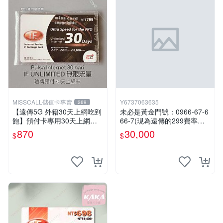
MISSCALL儲值卡專賣
Y6737063635
269
【遠傳5G 外籍30天上網吃到
未必是黃金門號：0966-67-6
飽】預付卡專用30天上網補
66-7(現為遠傳的299費率門
充卡/儲值卡．Internet ifu 5G
號，屆時將以無約狀態過
870
30,000
$
$
⚡MissCall儲值卡專賣
戶)。