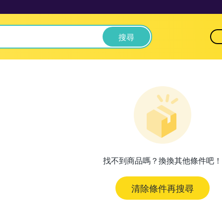
搜尋
找不到商品嗎？換換其他條件吧！
清除條件再搜尋