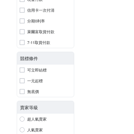
信用卡一次付清
分期0利率
萊爾富取貨付款
7-11取貨付款
競標條件
可立即結標
一元起標
無底價
賣家等級
超人氣賣家
人氣賣家