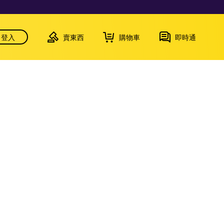
登入
賣東西
購物車
即時通