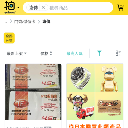
遠傳
登
門號/儲值卡
遠傳
全部
分類
最新上架
價格
最高人氣