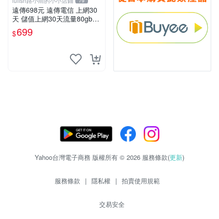
lufish路小雨的小小店鋪
79
遠傳698元 遠傳電信 上網30
天 儲值上網30天流量80gb超
量降速5mbps 本國人可儲值 I
699
$
F698
Yahoo台灣電子商務 版權所有 © 2026 服務條款(
更新
)
服務條款
|
隱私權
|
拍賣使用規範
交易安全