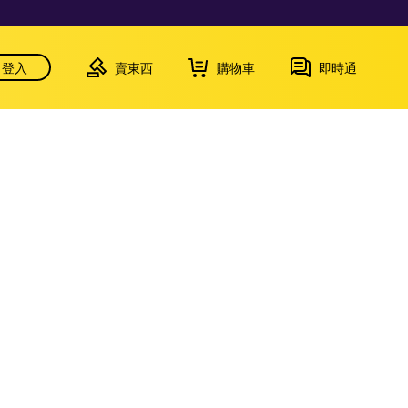
登入
賣東西
購物車
即時通