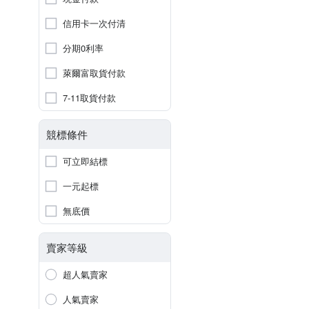
信用卡一次付清
分期0利率
萊爾富取貨付款
7-11取貨付款
競標條件
可立即結標
一元起標
無底價
賣家等級
超人氣賣家
人氣賣家