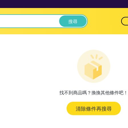
搜尋
找不到商品嗎？換換其他條件吧！
清除條件再搜尋