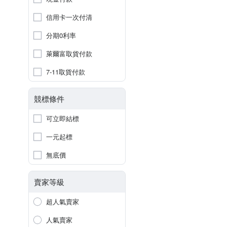
信用卡一次付清
分期0利率
萊爾富取貨付款
7-11取貨付款
競標條件
可立即結標
一元起標
無底價
賣家等級
超人氣賣家
人氣賣家