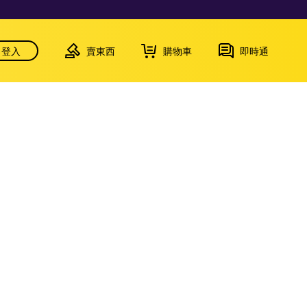
登入
賣東西
購物車
即時通