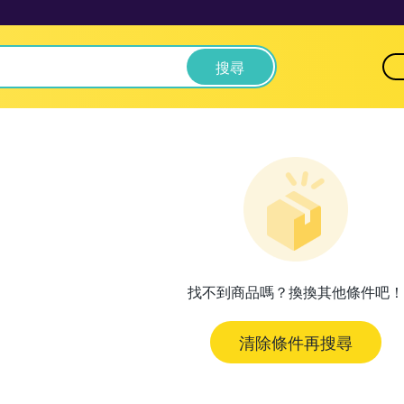
搜尋
找不到商品嗎？換換其他條件吧！
清除條件再搜尋