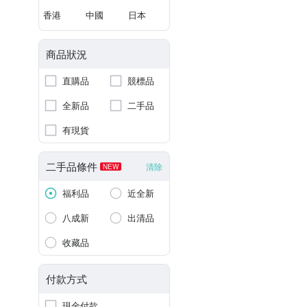
香港
中國
日本
商品狀況
直購品
競標品
全新品
二手品
有現貨
二手品條件
清除
NEW
福利品
近全新
八成新
出清品
收藏品
付款方式
現金付款