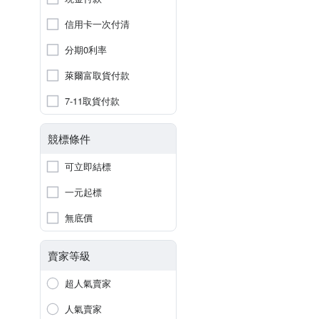
信用卡一次付清
分期0利率
萊爾富取貨付款
7-11取貨付款
競標條件
可立即結標
一元起標
無底價
賣家等級
超人氣賣家
人氣賣家