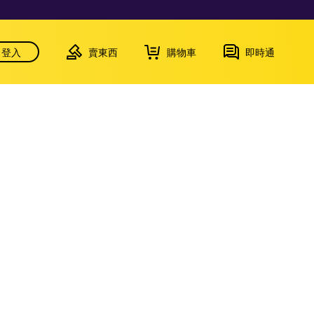
登入
賣東西
購物車
即時通