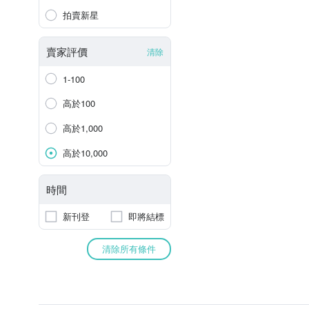
拍賣新星
賣家評價
清除
1-100
高於100
高於1,000
高於10,000
時間
新刊登
即將結標
清除所有條件