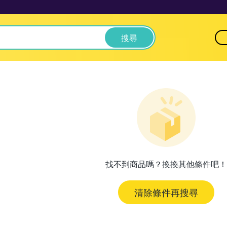
搜尋
找不到商品嗎？換換其他條件吧！
清除條件再搜尋