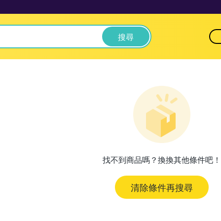
搜尋
找不到商品嗎？換換其他條件吧！
清除條件再搜尋