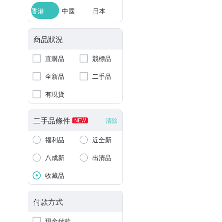
香港
中國
日本
商品狀況
直購品
競標品
全新品
二手品
有現貨
二手品條件
清除
NEW
福利品
近全新
八成新
出清品
收藏品
付款方式
現金付款