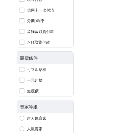
信用卡一次付清
分期0利率
萊爾富取貨付款
7-11取貨付款
競標條件
可立即結標
一元起標
無底價
賣家等級
超人氣賣家
人氣賣家