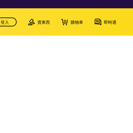
登入
賣東西
購物車
即時通