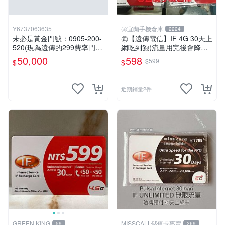
Y6737063635
㊣宜蘭手機倉庫
2224
未必是黃金門號：0905-200-
㊣【遠傳電信】IF 4G 30天上
520(現為遠傳的299費率門
網吃到飽(流量用完後會降速)
號，屆時將以無約狀態過
限外籍人士專用㊣宜蘭手機倉
50,000
598
$599
$
$
戶)。
庫
近期銷量2件
GREEN KING
MISSCALL儲值卡專賣
59
269