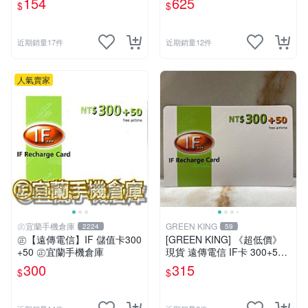
154
625
$
$
u．if599⚡MissCall儲值卡專
賣
近期銷量17件
近期銷量12件
人氣賣家
㊣宜蘭手機倉庫
GREEN KING
2224
59
㊣【遠傳電信】IF 儲值卡300
[GREEN KING] 《超低價》
+50 ㊣宜蘭手機倉庫
現貨 遠傳電信 IF卡 300+50
通話費儲值卡 預付卡 電話卡
300
315
$
$
面額350