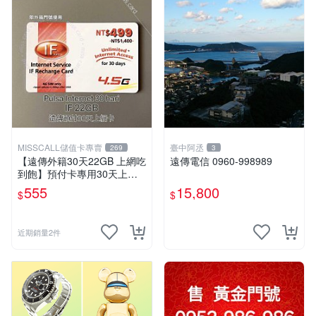
MISSCALL儲值卡專賣
臺中阿丞
269
3
【遠傳外籍30天22GB 上網吃
遠傳電信 0960-998989
到飽】預付卡專用30天上網
補充卡/儲值卡．Internet if
555
15,800
$
$
u．if499⚡MissCall儲值卡專
賣
近期銷量2件