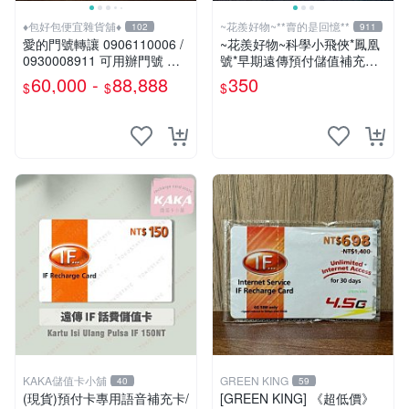
♦包好包便宜雜貨舖♦
~花羨好物~**賣的是回憶**
102
911
愛的門號轉讓 0906110006 /
~花羨好物~科學小飛俠*鳳凰
0930008911 可用辦門號 數
號*早期遠傳預付儲值補充卡
字磁場門號 相伴一生的好門
一609
60,000 -
88,888
350
$
$
$
號 需過戶無合約
KAKA儲值卡小舖
GREEN KING
40
59
(現貨)預付卡專用語音補充卡/
[GREEN KING] 《超低價》