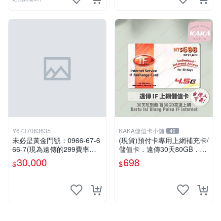
Y6737063635
KAKA儲值卡小舖
40
未必是黃金門號：0966-67-6
(現貨)預付卡專用上網補充卡/
66-7(現為遠傳的299費率門
儲值卡．遠傳30天80GB．上
號，屆時將以無約狀態過
網吃到飽．IF698．遠傳台灣
30,000
698
$
$
戶)。
人可儲 [KAKA儲值卡小舖]