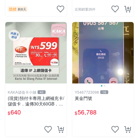
競標
剩8天
近期銷量26件
KAKA儲值卡小舖
Y5467723098
40
16
(現貨)預付卡專用上網補充卡/
黃金門號
儲值卡．遠傳30天60GB．上
網吃到飽．IF599．遠傳外籍
640
56,788
$
$
可儲 [KAKA儲值卡小舖]