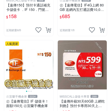
MISSCALL儲值卡專賣
㊣宜蘭手機倉庫
269
2224
【遠傳150】預付卡通話補充
㊣【遠傳電信】IF4G上網 80
卡儲值卡 ．IF 150．門號延
GB 送網內互打通話費10,000
展ifu⚡MissCall儲值卡專賣
元㊣宜蘭手機倉庫
158
685
$
$
近期銷量6件
近期銷量1件
人氣賣家
㊣宜蘭手機倉庫
MISSCALL儲值卡專賣
2224
269
㊣【遠傳電信】IF 儲值卡！
【遠傳外籍30天60GB 上網吃
面額150元 ㊣宜蘭手機倉庫
到飽】預付卡專用30天上網
補充卡/儲值卡．Internet if