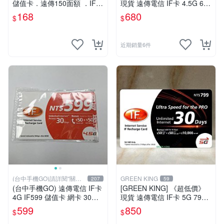
儲值卡．遠傳150面額 ．IF 1
現貨 遠傳電信 IF卡 4.5G 698
50 [KAKA儲值卡小舖]
30天網路吃到飽 儲值卡 網卡
168
680
$
$
網路儲值卡 上網卡
近期銷量6件
(台中手機GO)請詳閱“關於
GREEN KING
207
59
我
(台中手機GO) 遠傳電信 IF卡
[GREEN KING] 《超低價》
4G IF599 儲值卡 網卡 30天
現貨 遠傳電信 IF卡 5G 799 3
（限外籍人士號碼專用！
0天網路吃到飽 儲值卡 網卡
599
850
$
$
網路儲值卡 上網卡