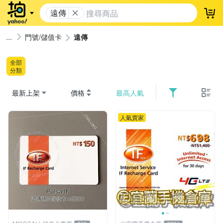
遠傳
登
門號/儲值卡
遠傳
全部
分類
最新上架
價格
最高人氣
人氣賣家