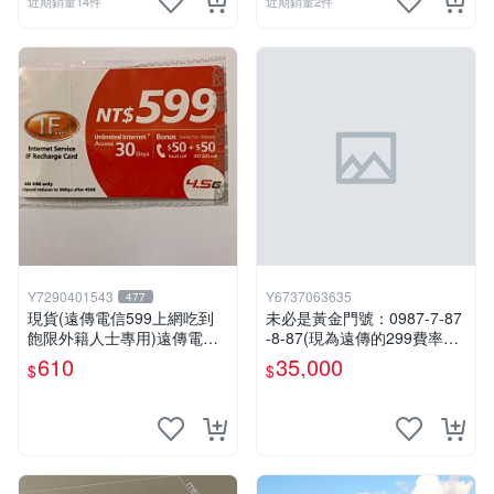
近期銷量14件
近期銷量2件
Y7290401543
Y6737063635
477
現貨(遠傳電信599上網吃到
未必是黃金門號：0987-7-87
飽限外籍人士專用)遠傳電信4
-8-87(現為遠傳的299費率門
G上網補充卡
號，屆時將以無約狀態過
610
35,000
$
$
戶)。