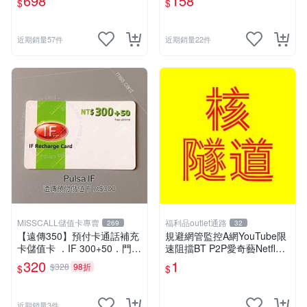
698
158
$
$
150
近期銷量57件
近期銷量22件
MISSCALL儲值卡專賣
福利品outlet通路
269
32
【遠傳350】預付卡通話補充
規避網管監控A網YouTube限
卡儲值卡 ．IF 300+50．門號
速阻擋BT P2P愛奇藝Netflex
延展ifu⚡MissCall儲值卡專賣
陸網B站Disney+必備VPN ser
320
1
$328
98折
$
$
ver
近期銷量3件