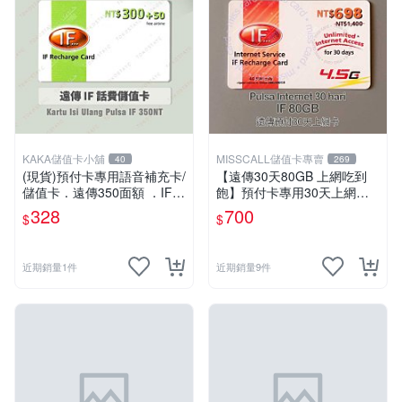
KAKA儲值卡小舖
MISSCALL儲值卡專賣
40
269
(現貨)預付卡專用語音補充卡/
【遠傳30天80GB 上網吃到
儲值卡．遠傳350面額 ．IF 3
飽】預付卡專用30天上網補
50 [KAKA儲值卡小舖]
充卡/儲值卡．台灣人可儲．I
328
700
$
$
nternet ifu．IF698⚡MissCall
儲值卡專賣
近期銷量1件
近期銷量9件