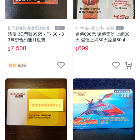
松下影像對講機電話總機專
lufish路小雨的小小店鋪
652
79
賣店1
遠傳 3G門號0955 - **- 66 - 3
遠傳698元 遠傳電信 上網30
3無綁合約無月租費
天 儲值上網30天流量80gb超
量降速5mbps 本國人可儲值 I
7,500
699
$
$
F698
競標
剩2天