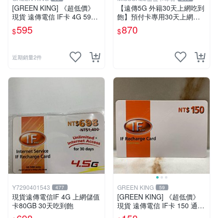
[GREEN KING] 《超低價》
【遠傳5G 外籍30天上網吃到
現貨 遠傳電信 IF卡 4G 599 3
飽】預付卡專用30天上網補
0天網路吃到飽 儲值卡 網卡
充卡/儲值卡．Internet ifu 5G
595
870
$
$
網路儲值卡 上網卡
⚡MissCall儲值卡專賣
近期銷量2件
Y7290401543
GREEN KING
477
59
現貨遠傳電信IF 4G 上網儲值
[GREEN KING] 《超低價》
卡80GB 30天吃到飽
現貨 遠傳電信 IF卡 150 通話
費儲值卡 預付卡 電話卡 面額