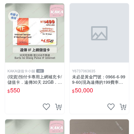
KAKA儲值卡小舖
Y6737063635
40
(現貨)預付卡專用上網補充卡/
未必是黃金門號：0966-6-99
儲值卡．遠傳30天 22GB．上
9-60(現為遠傳的199費率門
網吃到飽．IF499．遠傳外籍
號，屆時將以無約狀態過
550
50,000
$
$
可儲 [KAKA儲值卡小舖]
戶)。