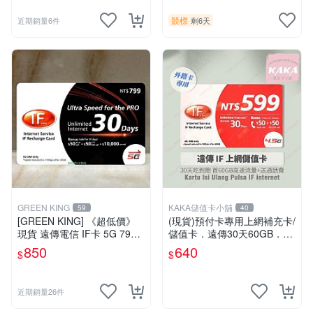
競標
近期銷量6件
剩6天
GREEN KING
KAKA儲值卡小舖
59
40
[GREEN KING] 《超低價》
(現貨)預付卡專用上網補充卡/
現貨 遠傳電信 IF卡 5G 799 3
儲值卡．遠傳30天60GB．上
0天網路吃到飽 儲值卡 網卡
網吃到飽．IF599．遠傳外籍
850
640
$
$
網路儲值卡 上網卡
可儲 [KAKA儲值卡小舖]
近期銷量26件