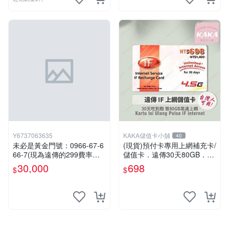
Y6737063635
KAKA儲值卡小舖
40
未必是黃金門號：0966-67-6
(現貨)預付卡專用上網補充卡/
66-7(現為遠傳的299費率門
儲值卡．遠傳30天80GB．上
號，屆時將以無約狀態過
網吃到飽．IF698．遠傳台灣
30,000
698
$
$
戶)。
人可儲 [KAKA儲值卡小舖]