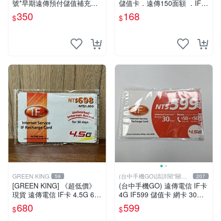
號*早期遠傳預付儲值補充卡
儲值卡．遠傳150面額 ．IF 1
一609
50 [KAKA儲值卡小舖]
350
168
$
$
GREEN KING
(台中手機GO)請詳閱“關於
59
207
我
[GREEN KING] 《超低價》
(台中手機GO) 遠傳電信 IF卡
現貨 遠傳電信 IF卡 4.5G 698
4G IF599 儲值卡 網卡 30天
30天網路吃到飽 儲值卡 網卡
（限外籍人士號碼專用！
680
599
$
$
網路儲值卡 上網卡