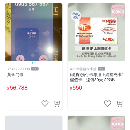
Y5467723098
KAKA儲值卡小舖
16
40
黃金門號
(現貨)預付卡專用上網補充卡/
儲值卡．遠傳30天 22GB．上
網吃到飽．IF499．遠傳外籍
56,788
550
$
$
可儲 [KAKA儲值卡小舖]