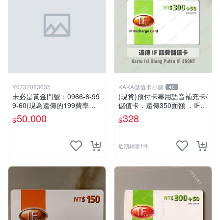
Y6737063635
KAKA儲值卡小舖
40
未必是黃金門號：0966-6-99
(現貨)預付卡專用語音補充卡/
9-60(現為遠傳的199費率門
儲值卡．遠傳350面額 ．IF 3
號，屆時將以無約狀態過
50 [KAKA儲值卡小舖]
50,000
328
$
$
戶)。
近期銷量1件