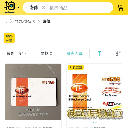
遠傳
登
門號/儲值卡
遠傳
全部
分類
最新上架
價格
最高人氣
人氣賣家