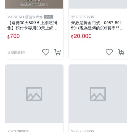
MISSCALL儲值卡專賣
Y6737063635
269
【遠傳30天80GB 上網吃到
未必是黃金門號：0987-591-
飽】預付卡專用30天上網補
591(現為遠傳的299費率門
充卡/儲值卡．台灣人可儲．I
號，屆時將以無約狀態過
700
20,000
$
$
nternet ifu．IF698⚡MissCall
戶)。
儲值卡專賣
近期銷量9件
Y6737063635
Y6737063635