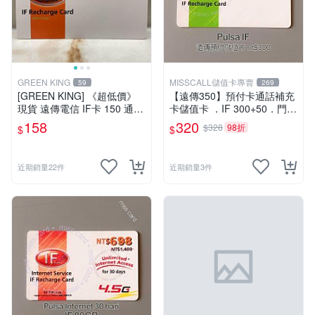
GREEN KING
MISSCALL儲值卡專賣
59
269
[GREEN KING] 《超低價》
【遠傳350】預付卡通話補充
現貨 遠傳電信 IF卡 150 通話
卡儲值卡 ．IF 300+50．門號
費儲值卡 預付卡 電話卡 面額
延展ifu⚡MissCall儲值卡專賣
158
320
$328
98折
$
$
150
近期銷量22件
近期銷量3件