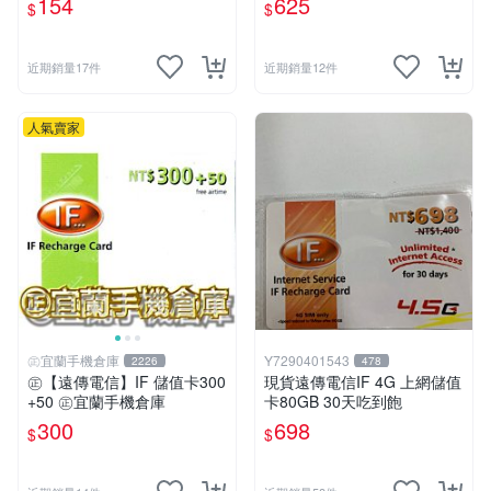
154
625
$
$
u．if599⚡MissCall儲值卡專
賣
近期銷量17件
近期銷量12件
人氣賣家
㊣宜蘭手機倉庫
Y7290401543
2226
478
㊣【遠傳電信】IF 儲值卡300
現貨遠傳電信IF 4G 上網儲值
+50 ㊣宜蘭手機倉庫
卡80GB 30天吃到飽
300
698
$
$