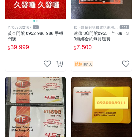
Y7059032167
松下影像對講機電話總機專
4
652
賣店1
黃金門號 0952-986-986 手機
遠傳 3G門號0955 - **- 66 - 3
門號
3無綁合約無月租費
39,999
7,500
$
$
競標
剩1天