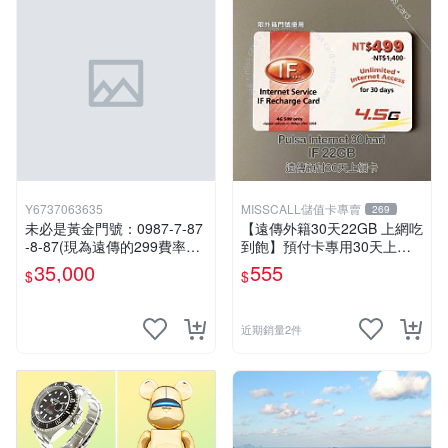
Y6737063635
MISSCALL儲值卡專賣
269
未必是黃金門號：0987-7-87
【遠傳外籍30天22GB 上網吃
-8-87(現為遠傳的299費率門
到飽】預付卡專用30天上網
號，屆時將以無約狀態過
補充卡/儲值卡．Internet if
35,000
555
$
$
戶)。
u．if499⚡MissCall儲值卡專
賣
近期銷量2件