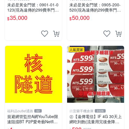
未必是黃金門號：0901-01-0
未必是黃金門號：0905-200-
123(現為遠傳的299費率門
520(現為遠傳的299費率門
號，屆時將以無約狀態過
號，屆時將以無約狀態過
35,000
50,000
$
$
戶)。
戶)。
人氣賣家
福利品outlet通路
㊣宜蘭手機倉庫
32
2226
規避網管監控A網YouTube限
㊣【遠傳電信】IF 4G 30天上
速阻擋BT P2P愛奇藝Netflex
網吃到飽(流量用完後會降速)
陸網B站Disney+必備VPN ser
限外籍人士專用㊣宜蘭手機倉