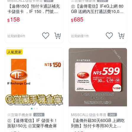
MISSCALL儲值卡專賣
㊣宜蘭手機倉庫
269
2226
【遠傳150】預付卡通話補充
㊣【遠傳電信】IF4G上網 80
卡儲值卡 ．IF 150．門號延
GB 送網內互打通話費10,000
展ifu⚡MissCall儲值卡專賣
元㊣宜蘭手機倉庫
158
685
$
$
近期銷量6件
近期銷量1件
人氣賣家
㊣宜蘭手機倉庫
MISSCALL儲值卡專賣
2226
269
㊣【遠傳電信】IF 儲值卡！
【遠傳外籍30天60GB 上網吃
面額150元 ㊣宜蘭手機倉庫
到飽】預付卡專用30天上網
補充卡/儲值卡．Internet if