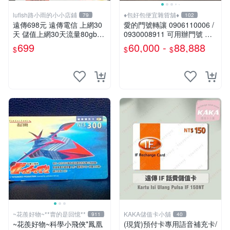
lufish路小雨的小小店鋪
♦包好包便宜雜貨舖♦
79
102
遠傳698元 遠傳電信 上網30
愛的門號轉讓 0906110006 /
天 儲值上網30天流量80gb超
0930008911 可用辦門號 數
量降速5mbps 本國人可儲值 I
字磁場門號 相伴一生的好門
699
60,000 -
88,888
$
$
$
F698
號 需過戶無合約
~花羨好物~**賣的是回憶**
KAKA儲值卡小舖
911
40
~花羨好物~科學小飛俠*鳳凰
(現貨)預付卡專用語音補充卡/