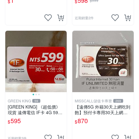
1
598
$599
$
$
ver
庫
近期銷量2件
GREEN KING
MISSCALL儲值卡專賣
59
269
[GREEN KING] 《超低價》
【遠傳5G 外籍30天上網吃到
現貨 遠傳電信 IF卡 4G 599 3
飽】預付卡專用30天上網補
0天網路吃到飽 儲值卡 網卡
充卡/儲值卡．Internet ifu 5G
595
870
$
$
網路儲值卡 上網卡
⚡MissCall儲值卡專賣
近期銷量2件