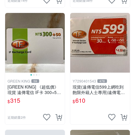
近期銷量14件
近期銷量58件
GREEN KING
Y7290401543
59
478
[GREEN KING] 《超低價》
現貨(遠傳電信599上網吃到
現貨 遠傳電信 IF卡 300+50
飽限外籍人士專用)遠傳電信4
通話費儲值卡 預付卡 電話卡
G上網補充卡
315
610
$
$
面額350
近期銷量2件