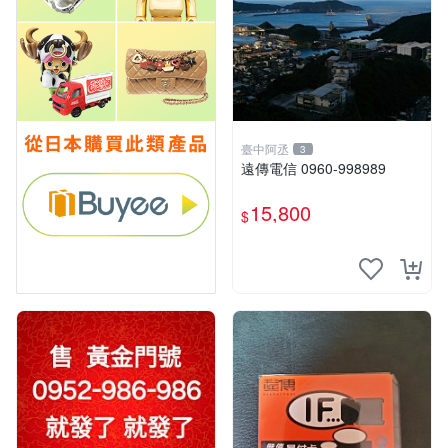
臺中阿丞
3
遠傳電信 0960-998989
15,800
$