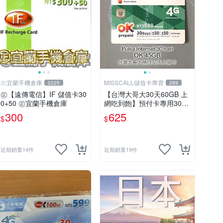
㊣宜蘭手機倉庫
MISSCALL儲值卡專賣
2225
269
㊣【遠傳電信】IF 儲值卡30
【台灣大哥大30天60GB 上
0+50 ㊣宜蘭手機倉庫
網吃到飽】預付卡專用30天
上網補充卡/儲值卡．Intern
300
625
$
$
et OK 台哥大．OK599⚡Mis
sCall儲值卡專賣
近期銷量14件
近期銷量19件