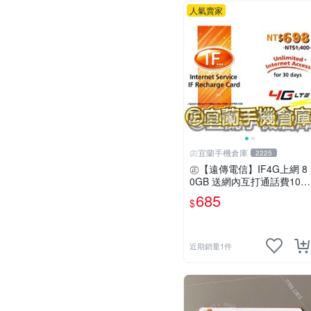
人氣賣家
㊣宜蘭手機倉庫
2225
㊣【遠傳電信】IF4G上網 8
0GB 送網內互打通話費10,0
00元㊣宜蘭手機倉庫
685
$
近期銷量1件