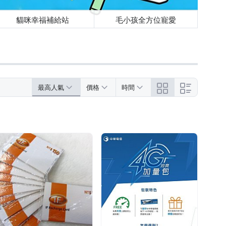
貓咪幸福補給站
毛小孩全方位寵愛
最高人氣
價格
時間