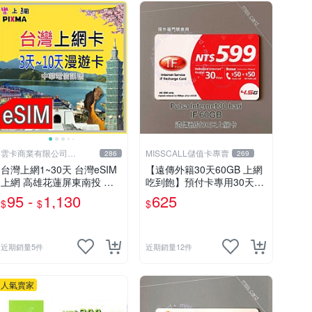
雲卡商業有限公司
MISSCALL儲值卡專賣
286
269
(PIXMA)
台灣上網1~30天 台灣eSIM
【遠傳外籍30天60GB 上網
上網 高雄花蓮屏東南投 台
吃到飽】預付卡專用30天上
北台中新竹 合歡山烏來墾丁
網補充卡/儲值卡．Internet i
95 -
1,130
625
$
$
$
露營畢旅eSIM 台灣旅遊 台
fu．if599⚡MissCall儲值卡
哥大【樂上網】
專賣
近期銷量5件
近期銷量12件
人氣賣家