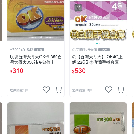
Y7290401543
㊣宜蘭手機倉庫
478
2225
現貨台灣大哥大OK卡 350台
㊣【台灣大哥大】 OK4G上
灣大哥大350補充儲值卡
網 22GB ㊣宜蘭手機倉庫
310
530
$
$
近期銷量1件
近期銷量13件