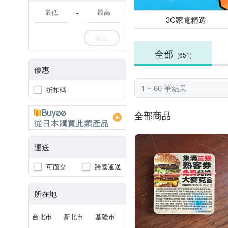
-
3C家電精選
確定
全部
(651)
優惠
1 ~ 60 筆結果
折扣碼
全部商品
運送
可面交
跨國運送
所在地
台北市
新北市
基隆市