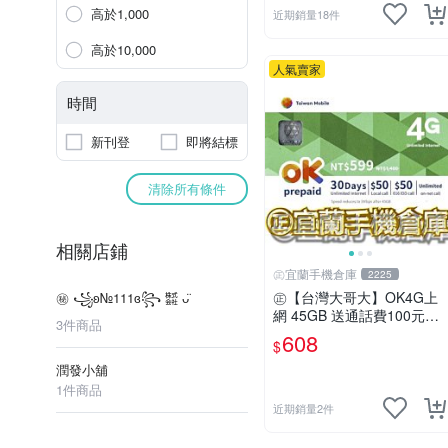
高於1,000
近期銷量18件
高於10,000
人氣賣家
時間
新刊登
即將結標
清除所有條件
相關店鋪
㊣宜蘭手機倉庫
2225
㊣【台灣大哥大】OK4G上
㊙ ꧁ʚ№111ɞ꧂ ㍿ ᴗ̈
網 45GB 送通話費100元㊣
3件商品
宜蘭手機倉庫
608
$
潤發小舖
1件商品
近期銷量2件