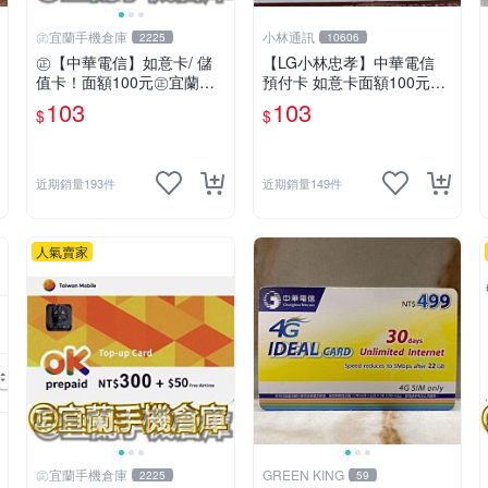
㊣宜蘭手機倉庫
小林通訊
2225
10606
㊣【中華電信】如意卡/ 儲
【LG小林忠孝】中華電信
值卡！面額100元㊣宜蘭手
預付卡 如意卡面額100元
機倉庫
(儲值卡/補充卡)
103
103
$
$
近期銷量193件
近期銷量149件
人氣賣家
㊣宜蘭手機倉庫
GREEN KING
2225
59