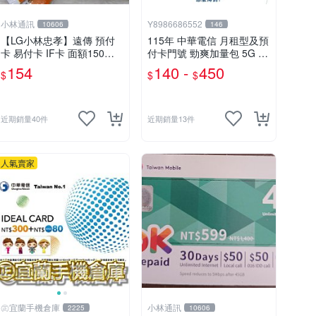
小林通訊
Y8986686552
10606
146
【LG小林忠孝】遠傳 預付
115年 中華電信 月租型及預
卡 易付卡 IF卡 面額150元
付卡門號 勁爽加量包 5G 7
(儲值卡/補充卡)
G 9G 30天無線上網
154
140 -
450
$
$
$
近期銷量40件
近期銷量13件
人氣賣家
㊣宜蘭手機倉庫
小林通訊
2225
10606