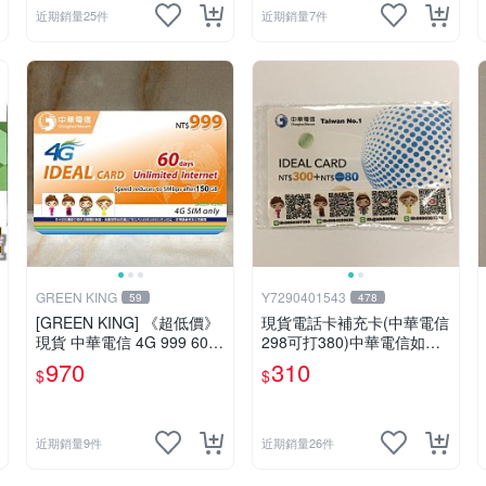
近期銷量25件
近期銷量7件
GREEN KING
Y7290401543
59
478
[GREEN KING] 《超低價》
現貨電話卡補充卡(中華電信
現貨 中華電信 4G 999 60天
298可打380)中華電信如意
網路吃到飽 儲值卡 網卡 網
卡300+80中華電信380中華
970
310
$
$
路儲值卡 上網卡 如意卡
如意卡
近期銷量9件
近期銷量26件