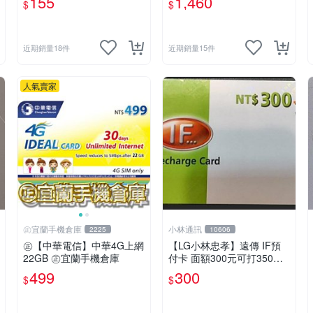
155
1,460
$
$
卡 預付卡 上網卡 如意卡 電
話卡
近期銷量18件
近期銷量15件
人氣賣家
㊣宜蘭手機倉庫
小林通訊
2225
10606
㊣【中華電信】中華4G上網
【LG小林忠孝】遠傳 IF預
22GB ㊣宜蘭手機倉庫
付卡 面額300元可打350元
(儲值卡/補充卡)
499
300
$
$