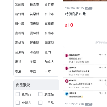
宜蘭縣
桃園市
新竹市
Y6739918325
451
特價商品10元
新竹縣
苗栗縣
台中市
10
彰化縣
南投縣
嘉義市
$
嘉義縣
雲林縣
台南市
多筆商品
高雄市
屏東縣
花蓮縣
台東縣
澎湖縣
金門
馬祖
美國
加拿大
香港
中國
日本
商品狀況
直購品
競標品
全新品
二手品
Y1573601298
147