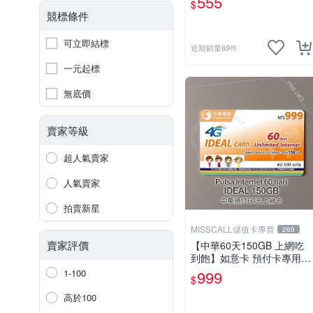
555
$
et OK 台哥大．OK499⚡Mis
競標條件
sCall儲值卡專賣
可立即結標
近期銷量69件
一元起標
無底價
賣家等級
超人氣賣家
人氣賣家
拍賣新星
MISSCALL儲值卡專賣
269
賣家評價
【中華60天150GB 上網吃
到飽】如意卡 預付卡專用上
網補充卡/儲值卡IDEAL999
1-100
999
$
⚡MissCall儲值卡專賣
高於100