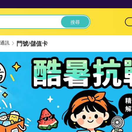
搜尋
門號/儲值卡
通訊