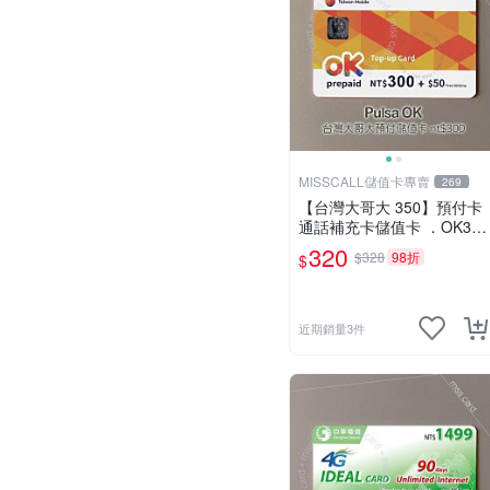
MISSCALL儲值卡專賣
269
【台灣大哥大 350】預付卡
通話補充卡儲值卡 ．OK300
+50．門號延展⚡MissCall儲
320
$328
98折
$
值卡專賣
近期銷量3件