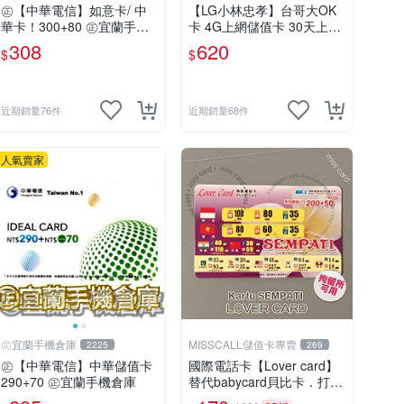
㊣【中華電信】如意卡/ 中
【LG小林忠孝】台哥大OK
華卡！300+80 ㊣宜蘭手機
卡 4G上網儲值卡 30天上網
倉庫
吃到飽 (45GB後降速至5M
308
620
$
$
B)
近期銷量76件
近期銷量68件
人氣賣家
㊣宜蘭手機倉庫
MISSCALL儲值卡專賣
2225
269
㊣【中華電信】中華儲值卡
國際電話卡【Lover card】
290+70 ㊣宜蘭手機倉庫
替代babycard貝比卡．打印
尼泰國馬來西亞越南(移工收