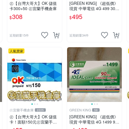
㊣【台灣大哥大】OK 儲值
[GREEN KING] 《超低價》
卡300+50 ㊣宜蘭手機倉庫
現貨 中華電信 4G 499 30天
網路吃到飽 儲值卡 網路卡
308
495
$
$
預付卡 上網卡 如意卡 電話
卡
近期銷量15件
近期銷量34件
人氣賣家
㊣宜蘭手機倉庫
GREEN KING
2225
59
㊣【台灣大哥大】OK 儲值
[GREEN KING] 《超低價》
卡！面額150元㊣宜蘭手機
現貨 中華電信 4G 1499 90
倉庫
天網路吃到飽 儲值卡 網路