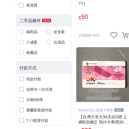
711
有現貨
50
$
二手品條件
NEW
福利品
近全新
近期銷量146件
八成新
出清品
收藏品
付款方式
現金付款
信用卡一次付清
分期0利率
萊爾富取貨付款
MISSCALL儲值卡專賣
269
【台灣大哥大30天22GB 上
7-11取貨付款
網吃到飽】預付卡專用30天
上網補充卡/儲值卡．Intern