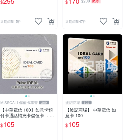
295
170
$200
85折
$
$
容所可用電話卡)⚡MissCall
儲值卡專賣⚡線上快速出貨
近期銷量15件
近期銷量47件
MISSCALL儲值卡專賣
波記商場
269
802
【中華電信 100】如意卡預
【波記商場】 中華電信 如
付卡通話補充卡儲值卡 ．C
意卡 100
hunghwa IDEAL 100．門號
105
105
$
$
延展⚡MissCall儲值卡專賣