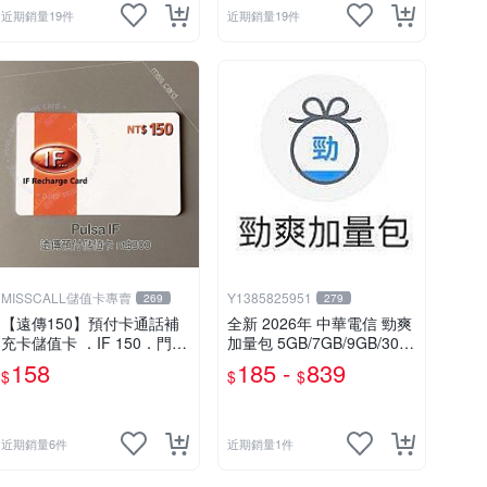
近期銷量19件
近期銷量19件
MISSCALL儲值卡專賣
Y1385825951
269
279
【遠傳150】預付卡通話補
全新 2026年 中華電信 勁爽
充卡儲值卡 ．IF 150．門號
加量包 5GB/7GB/9GB/30日
延展ifu⚡MissCall儲值卡專
無限上網 月租型及預付卡門
158
185 -
839
$
$
$
賣
號適用
近期銷量6件
近期銷量1件