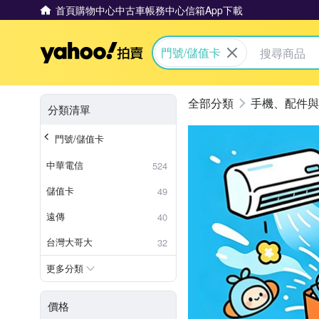
首頁
購物中心
中古車
帳務中心
信箱
App下載
Yahoo拍賣
門號/儲值卡
手機、配件與
分類清單
門號/儲值卡
中華電信
524
儲值卡
49
遠傳
40
台灣大哥大
32
更多分類
價格