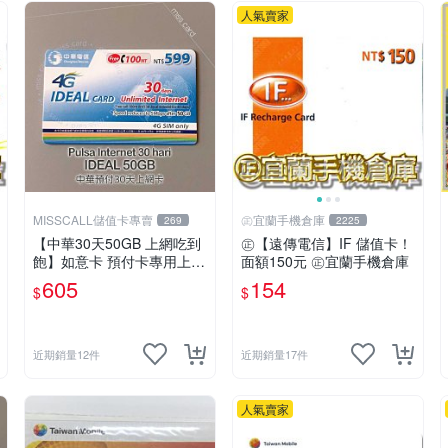
人氣賣家
MISSCALL儲值卡專賣
㊣宜蘭手機倉庫
269
2225
【中華30天50GB 上網吃到
㊣【遠傳電信】IF 儲值卡！
飽】如意卡 預付卡專用上網
面額150元 ㊣宜蘭手機倉庫
補充卡/儲值卡IDEAL599⚡M
605
154
$
$
issCall儲值卡專賣
近期銷量12件
近期銷量17件
人氣賣家