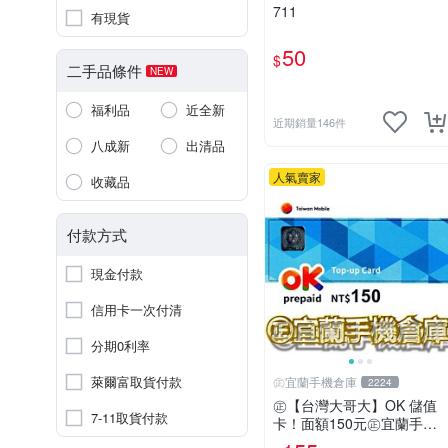
711
有現貨
50
$
二手品條件
NEW
福利品
近全新
近期銷量146件
八成新
出清品
人氣賣家
收藏品
付款方式
現金付款
信用卡一次付清
分期0利率
萊爾富取貨付款
㊣宜蘭手機倉庫
2224
㊣【台灣大哥大】OK 儲值
7-11取貨付款
卡！面額150元㊣宜蘭手機
倉庫