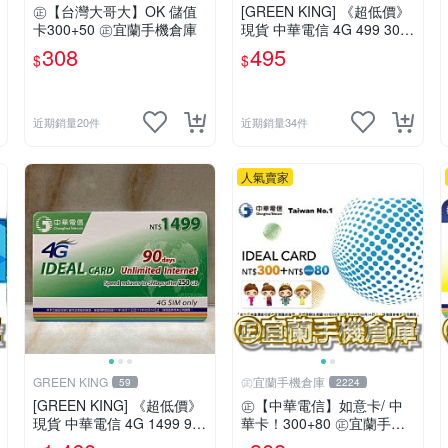
㊣【台灣大哥大】OK 儲值
[GREEN KING] 《超低價》
卡300+50 ㊣宜蘭手機倉庫
現貨 中華電信 4G 499 30天
網路吃到飽 儲值卡 網路卡
308
495
$
$
預付卡 上網卡 如意卡 電話
卡
近期銷量20件
近期銷量34件
人氣賣家
GREEN KING
㊣宜蘭手機倉庫
59
2224
[GREEN KING] 《超低價》
㊣【中華電信】如意卡/ 中
現貨 中華電信 4G 1499 90
華卡！300+80 ㊣宜蘭手機
天網路吃到飽 儲值卡 網路
倉庫