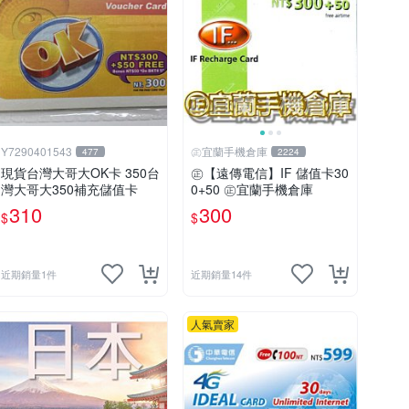
Y7290401543
㊣宜蘭手機倉庫
477
2224
現貨台灣大哥大OK卡 350台
㊣【遠傳電信】IF 儲值卡30
灣大哥大350補充儲值卡
0+50 ㊣宜蘭手機倉庫
310
300
$
$
近期銷量1件
近期銷量14件
人氣賣家