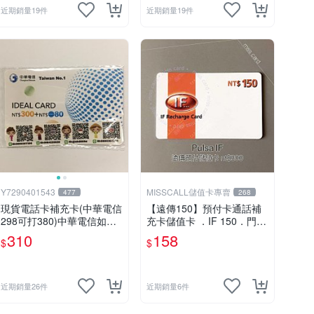
近期銷量19件
近期銷量19件
Y7290401543
MISSCALL儲值卡專賣
477
268
現貨電話卡補充卡(中華電信
【遠傳150】預付卡通話補
298可打380)中華電信如意
充卡儲值卡 ．IF 150．門號
卡300+80中華電信380中華
延展ifu⚡MissCall儲值卡專
310
158
$
$
如意卡
賣
近期銷量26件
近期銷量6件