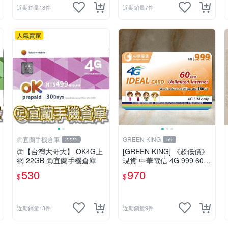
近期銷量18件
近期銷量7件
人氣賣家
㊣宜蘭手機倉庫
GREEN KING
2224
59
㊣【台灣大哥大】 OK4G上
[GREEN KING] 《超低價》
網 22GB ㊣宜蘭手機倉庫
現貨 中華電信 4G 999 60天
網路吃到飽 儲值卡 網卡 網
530
970
$
$
路儲值卡 上網卡 如意卡
近期銷量13件
近期銷量9件