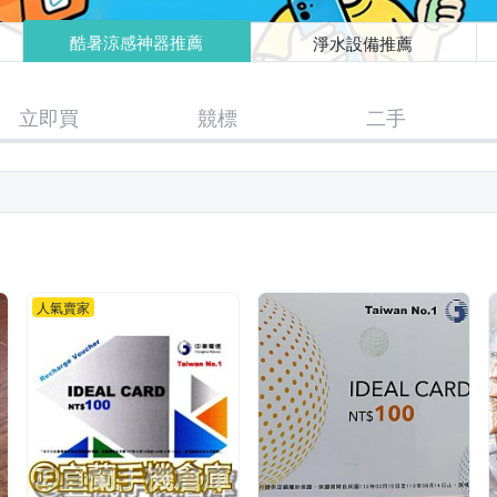
酷暑涼感神器推薦
淨水設備推薦
立即買
競標
二手
人氣賣家