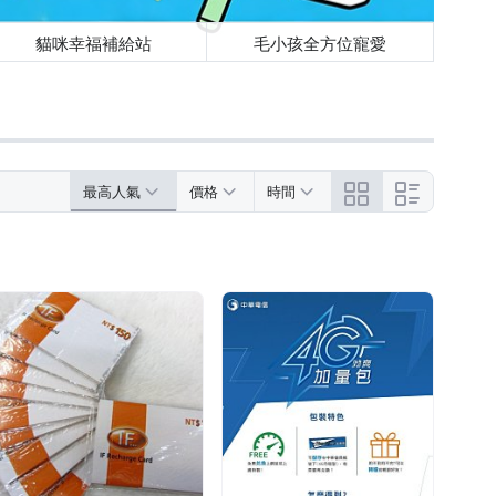
貓咪幸福補給站
毛小孩全方位寵愛
最高人氣
價格
時間