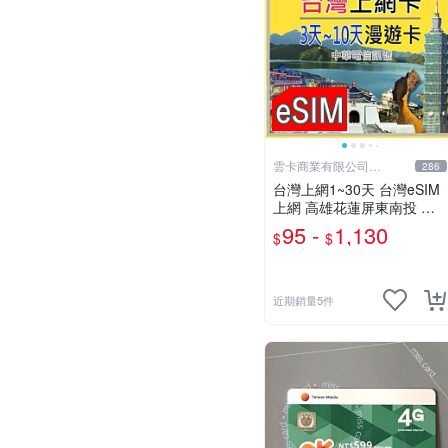
雲卡商業有限公司
286
(PIXMA)
台灣上網1~30天 台灣eSIM
上網 高雄花蓮屏東南投 台
北台中新竹 合歡山烏來墾丁
95 -
1,130
$
$
露營畢旅eSIM 台灣旅遊 台
哥大【樂上網】
近期銷量5件