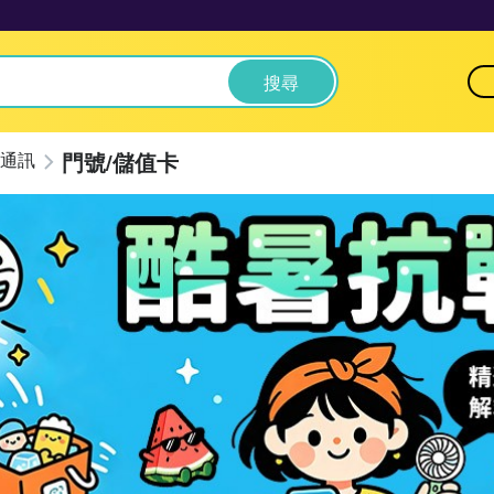
搜尋
門號/儲值卡
通訊