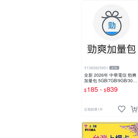
Y1385825951
279
全新 2026年 中華電信 勁爽
加量包 5GB/7GB/9GB/30日
無限上網 月租型及預付卡門
185 -
839
$
$
號適用
近期銷量1件