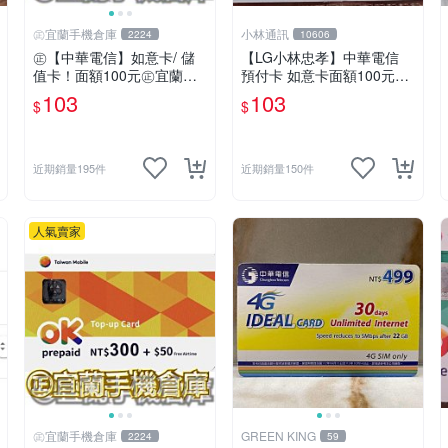
㊣宜蘭手機倉庫
小林通訊
2224
10606
㊣【中華電信】如意卡/ 儲
【LG小林忠孝】中華電信
值卡！面額100元㊣宜蘭手
預付卡 如意卡面額100元
機倉庫
(儲值卡/補充卡)
103
103
$
$
近期銷量195件
近期銷量150件
人氣賣家
㊣宜蘭手機倉庫
GREEN KING
2224
59