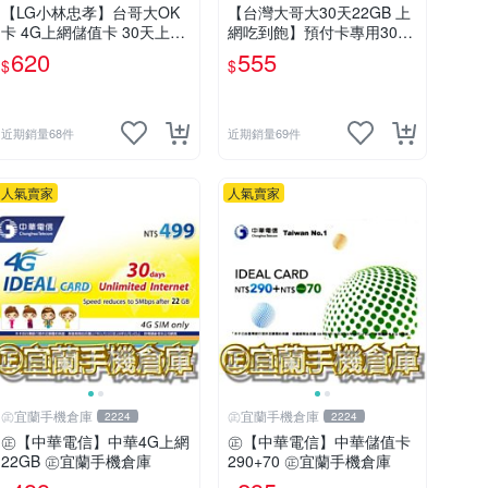
【LG小林忠孝】台哥大OK
【台灣大哥大30天22GB 上
卡 4G上網儲值卡 30天上網
網吃到飽】預付卡專用30天
吃到飽 (45GB後降速至5M
上網補充卡/儲值卡．Intern
620
555
$
$
B)
et OK 台哥大．OK499⚡Mis
sCall儲值卡專賣
近期銷量68件
近期銷量69件
人氣賣家
人氣賣家
㊣宜蘭手機倉庫
㊣宜蘭手機倉庫
2224
2224
㊣【中華電信】中華4G上網
㊣【中華電信】中華儲值卡
22GB ㊣宜蘭手機倉庫
290+70 ㊣宜蘭手機倉庫