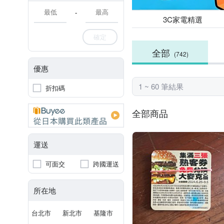
-
3C家電精選
確定
全部
(742)
優惠
1 ~ 60 筆結果
折扣碼
全部商品
運送
可面交
跨國運送
所在地
台北市
新北市
基隆市