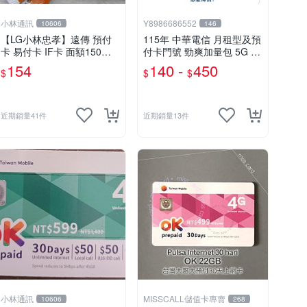
小林通訊
Y8986686552
10606
146
【LG小林忠孝】遠傳 預付
115年 中華電信 月租型及預
卡 易付卡 IF卡 面額150元
付卡門號 勁爽加量包 5G 7
(儲值卡/補充卡)
G 9G 30天無線上網
154
140 -
450
$
$
$
近期銷量41件
近期銷量13件
小林通訊
MISSCALL儲值卡專賣
10606
268