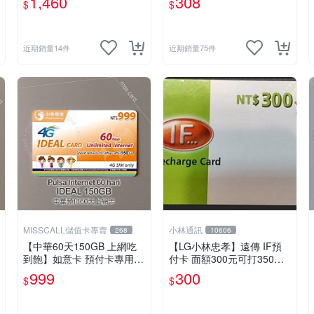
1,460
308
$
$
卡 預付卡 上網卡 如意卡 電
話卡
近期銷量14件
近期銷量75件
MISSCALL儲值卡專賣
小林通訊
268
10606
【中華60天150GB 上網吃
【LG小林忠孝】遠傳 IF預
到飽】如意卡 預付卡專用上
付卡 面額300元可打350元
網補充卡/儲值卡IDEAL999
(儲值卡/補充卡)
999
300
$
$
⚡MissCall儲值卡專賣