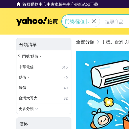
首頁
購物中心
中古車
帳務中心
信箱
App下載
Yahoo拍賣
門號/儲值卡
手機、配件與
分類清單
門號/儲值卡
中華電信
615
儲值卡
49
遠傳
40
台灣大哥大
32
更多分類
價格