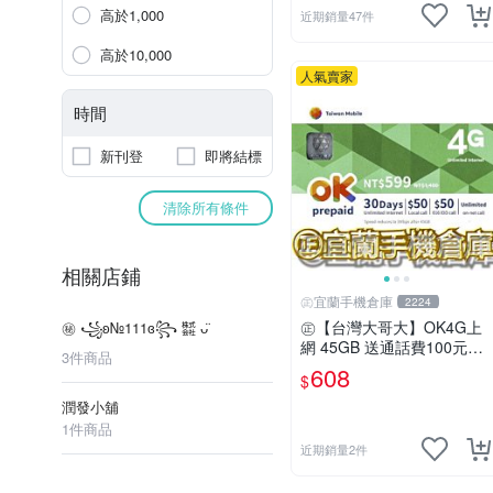
高於1,000
近期銷量47件
高於10,000
人氣賣家
時間
新刊登
即將結標
清除所有條件
相關店鋪
㊣宜蘭手機倉庫
2224
㊣【台灣大哥大】OK4G上
㊙ ꧁ʚ№111ɞ꧂ ㍿ ᴗ̈
網 45GB 送通話費100元㊣
3件商品
宜蘭手機倉庫
608
$
潤發小舖
1件商品
近期銷量2件