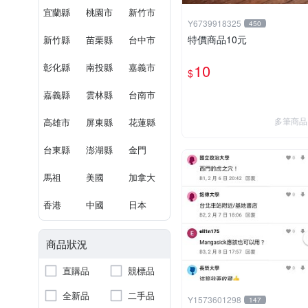
宜蘭縣
桃園市
新竹市
Y6739918325
450
特價商品10元
新竹縣
苗栗縣
台中市
10
彰化縣
南投縣
嘉義市
$
嘉義縣
雲林縣
台南市
多筆商品
高雄市
屏東縣
花蓮縣
台東縣
澎湖縣
金門
馬祖
美國
加拿大
香港
中國
日本
商品狀況
直購品
競標品
全新品
二手品
Y1573601298
147