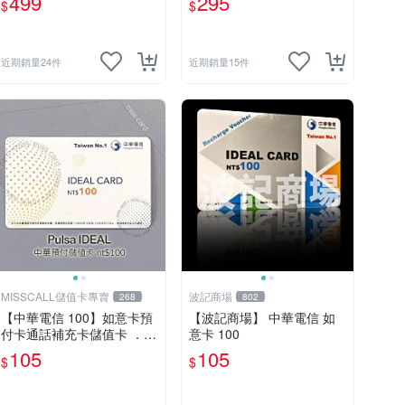
499
295
$
$
近期銷量24件
近期銷量15件
MISSCALL儲值卡專賣
波記商場
268
802
【中華電信 100】如意卡預
【波記商場】 中華電信 如
付卡通話補充卡儲值卡 ．C
意卡 100
hunghwa IDEAL 100．門號
105
105
$
$
延展⚡MissCall儲值卡專賣