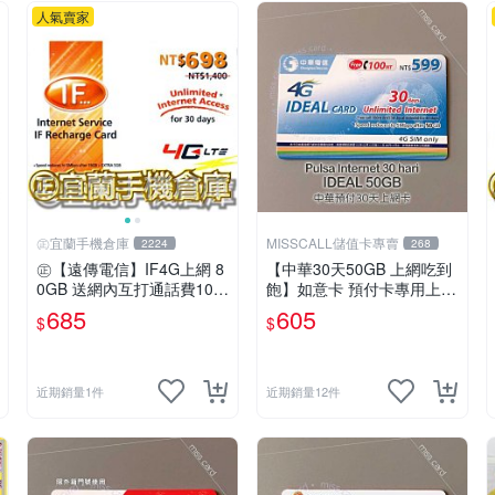
人氣賣家
㊣宜蘭手機倉庫
MISSCALL儲值卡專賣
2224
268
㊣【遠傳電信】IF4G上網 8
【中華30天50GB 上網吃到
0GB 送網內互打通話費10,0
飽】如意卡 預付卡專用上網
00元㊣宜蘭手機倉庫
補充卡/儲值卡IDEAL599⚡M
685
605
$
$
issCall儲值卡專賣
近期銷量1件
近期銷量12件