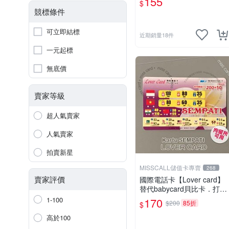
155
$
競標條件
可立即結標
近期銷量18件
一元起標
無底價
賣家等級
超人氣賣家
人氣賣家
拍賣新星
MISSCALL儲值卡專賣
268
賣家評價
國際電話卡【Lover card】
替代babycard貝比卡．打印
尼泰國馬來西亞越南(移工收
1-100
170
$200
85折
$
容所可用電話卡)⚡MissCall
儲值卡專賣⚡線上快速出貨
高於100