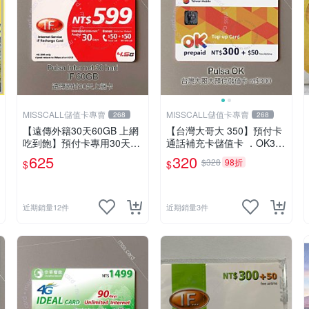
MISSCALL儲值卡專賣
MISSCALL儲值卡專賣
268
268
【遠傳外籍30天60GB 上網
【台灣大哥大 350】預付卡
吃到飽】預付卡專用30天上
通話補充卡儲值卡 ．OK300
網補充卡/儲值卡．Internet i
+50．門號延展⚡MissCall儲
625
320
$328
98折
$
$
fu．if599⚡MissCall儲值卡
值卡專賣
專賣
近期銷量12件
近期銷量3件