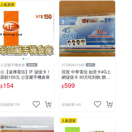
人氣賣家
㊣宜蘭手機倉庫
Y7290401543
2224
477
㊣【遠傳電信】IF 儲值卡！
現貨 中華電信 如意卡4G上
面額150元 ㊣宜蘭手機倉庫
網儲值卡 30天吃到飽 贈送1
00元通話費
154
599
$
$
近期銷量17件
近期銷量14件
人氣賣家