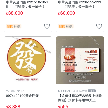
中華黃金門號 0927-18-18-1
中華黃金門號 0926-555-999
8 門號美，發一輩子！
門號美，發一輩子！
38,000
60,000
$
$
競標
競標
剩4天
剩4天
Y7586672661
MISSCALL儲值卡專賣
269
0974100100黃金門號
【遠傳外籍30天22GB 上網吃
到飽】預付卡專用30天上網
補充卡/儲值卡．Internet if
8,888
555
$
$