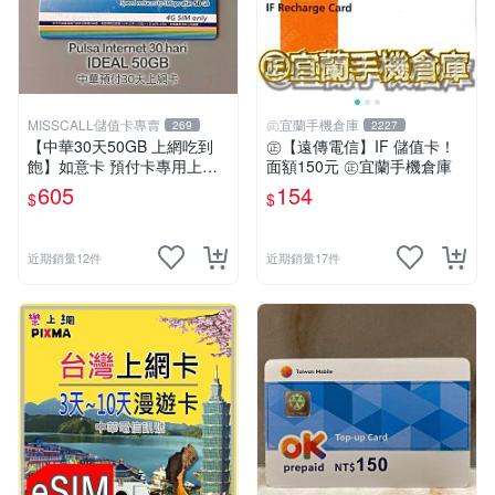
MISSCALL儲值卡專賣
㊣宜蘭手機倉庫
269
2227
【中華30天50GB 上網吃到
㊣【遠傳電信】IF 儲值卡！
飽】如意卡 預付卡專用上網
面額150元 ㊣宜蘭手機倉庫
補充卡/儲值卡IDEAL599⚡Mi
605
154
$
$
ssCall儲值卡專賣
近期銷量12件
近期銷量17件