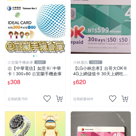
㊣宜蘭手機倉庫
小林通訊
2227
10607
㊣【中華電信】如意卡/ 中華
【LG小林忠孝】台哥大OK卡
卡！300+80 ㊣宜蘭手機倉庫
4G上網儲值卡 30天上網吃到
飽 (45GB後降速至5MB)
308
620
$
$
近期銷量75件
近期銷量66件