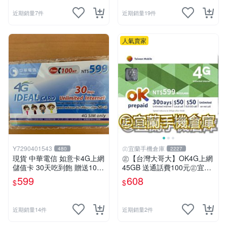
近期銷量7件
近期銷量19件
人氣賣家
Y7290401543
㊣宜蘭手機倉庫
480
2227
現貨 中華電信 如意卡4G上網
㊣【台灣大哥大】OK4G上網
儲值卡 30天吃到飽 贈送100
45GB 送通話費100元㊣宜蘭
元通話費
手機倉庫
599
608
$
$
近期銷量14件
近期銷量2件