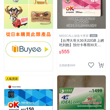
MISSCALL儲值卡專賣
269
【台灣大哥大30天22GB 上網
吃到飽】預付卡專用30天上
網補充卡/儲值卡．Internet O
555
$
K 台哥大．OK499⚡MissCall
儲值卡專賣
近期銷量69件
人氣賣家