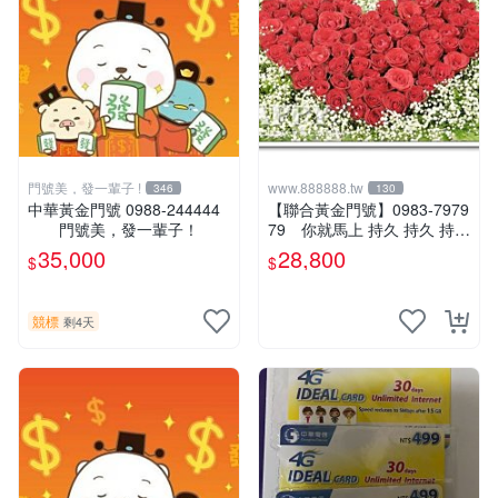
門號美，發一輩子 !
www.888888.tw
346
130
中華黃金門號 0988-244444
【聯合黃金門號】0983-7979
門號美，發一輩子！
79 你就馬上 持久 持久 持久
～ (可刷卡！) 83 79 79 79
35,000
28,800
$
$
競標
剩4天