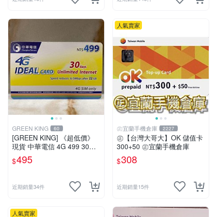
人氣賣家
GREEN KING
㊣宜蘭手機倉庫
60
2227
[GREEN KING] 《超低價》
㊣【台灣大哥大】OK 儲值卡
現貨 中華電信 4G 499 30天
300+50 ㊣宜蘭手機倉庫
網路吃到飽 儲值卡 網路卡 預
495
308
$
$
付卡 上網卡 如意卡 電話卡
近期銷量34件
近期銷量15件
人氣賣家