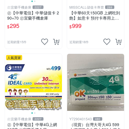
㊣宜蘭手機倉庫
MISSCALL儲值卡專賣
2227
269
㊣【中華電信】中華儲值卡 2
【中華60天150GB 上網吃到
90+70 ㊣宜蘭手機倉庫
飽】如意卡 預付卡專用上網
補充卡/儲值卡IDEAL999⚡Mi
295
999
$
$
ssCall儲值卡專賣
近期銷量15件
近期銷量18件
人氣賣家
㊣宜蘭手機倉庫
Y7290401543
2227
480
㊣【中華電信】中華4G上網
（現貨）台灣大哥大4G 599