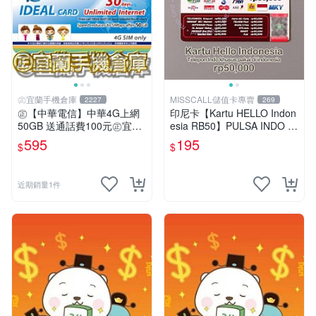
㊣宜蘭手機倉庫
MISSCALL儲值卡專賣
2227
269
㊣【中華電信】中華4G上網
印尼卡【Kartu HELLO Indon
50GB 送通話費100元㊣宜蘭
esia RB50】PULSA INDO IS
手機倉庫
I Rp 50,000⚡MissCall儲值卡
595
195
$
$
專賣
近期銷量1件