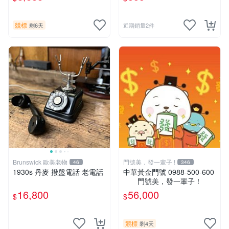
u．if499⚡MissCall儲值卡專
賣
競標
剩6天
近期銷量2件
Brunswick 歐美老物
門號美，發一輩子 !
46
346
1930s 丹麥 撥盤電話 老電話
中華黃金門號 0988-500-600
門號美，發一輩子！
16,800
56,000
$
$
競標
剩4天