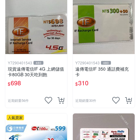
Y7290401543
Y7290401543
480
480
現貨遠傳電信IF 4G 上網儲值
遠傳電信IF 350 通話費補充
卡80GB 30天吃到飽
卡
698
310
$
$
近期銷量56件
近期銷量30件
人氣賣家