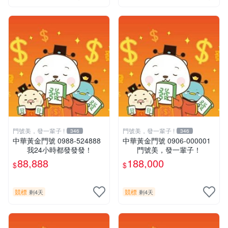
門號美，發一輩子 !
門號美，發一輩子 !
346
346
中華黃金門號 0988-524888
中華黃金門號 0906-000001
我24小時都發發發！
門號美，發一輩子！
88,888
188,000
$
$
競標
競標
剩4天
剩4天