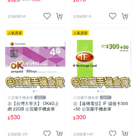
$
$
專賣
近期銷量3件
近期銷量1件
人氣賣家
人氣賣家
㊣宜蘭手機倉庫
㊣宜蘭手機倉庫
2227
2227
㊣【台灣大哥大】 OK4G上
㊣【遠傳電信】IF 儲值卡300
網 22GB ㊣宜蘭手機倉庫
+50 ㊣宜蘭手機倉庫
530
300
$
$
近期銷量12件
近期銷量14件