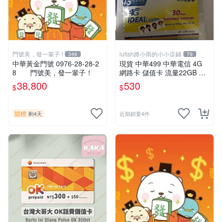
門號美，發一輩子 !
lufish路小雨的小小店鋪
346
79
中華黃金門號 0976-28-28-2
現貨 中華499 中華電信 4G
8 門號美，發一輩子！
網路卡 儲值卡 流量22GB 吃
到飽 （非門號不能插卡即
38,800
530
$
$
用）中華電信如意卡專用
競標
剩4天
近期銷量4件