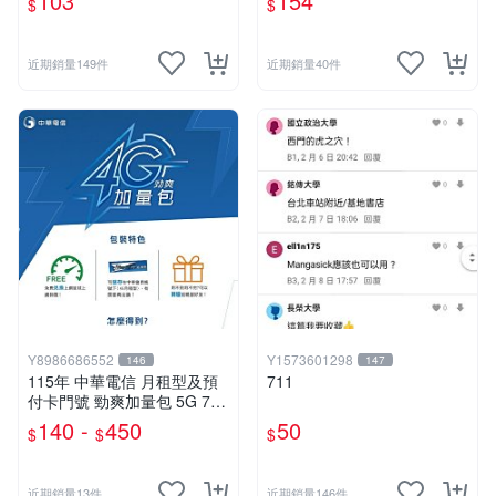
103
154
$
$
近期銷量149件
近期銷量40件
Y8986686552
Y1573601298
146
147
115年 中華電信 月租型及預
711
付卡門號 勁爽加量包 5G 7G
9G 30天無線上網
140 -
450
50
$
$
$
近期銷量13件
近期銷量146件