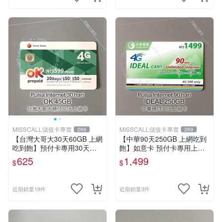
MISSCALL儲值卡專賣
MISSCALL儲值卡專賣
269
269
【台灣大哥大30天60GB 上網
【中華90天250GB 上網吃到
吃到飽】預付卡專用30天上
飽】如意卡 預付卡專用上網
網補充卡/儲值卡．Internet O
補充卡/儲值卡IDEAL1499⚡M
625
1,499
$
$
K 台哥大．OK599⚡MissCall
issCall儲值卡專賣
儲值卡專賣
近期銷量19件
近期銷量3件