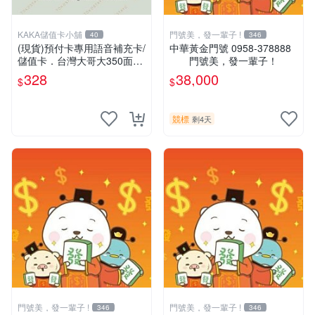
KAKA儲值卡小舖
門號美，發一輩子 !
40
346
(現貨)預付卡專用語音補充卡/
中華黃金門號 0958-378888
儲值卡．台灣大哥大350面額
門號美，發一輩子！
．OK 350 [KAKA儲值卡小舖]
328
38,000
$
$
競標
剩4天
門號美，發一輩子 !
門號美，發一輩子 !
346
346