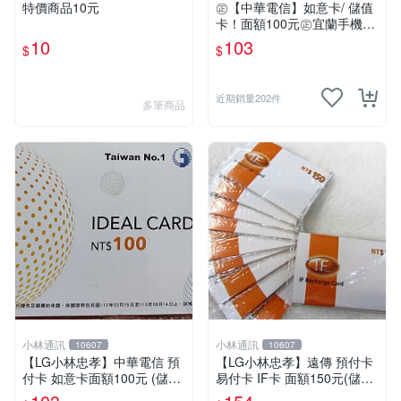
特價商品10元
㊣【中華電信】如意卡/ 儲值
卡！面額100元㊣宜蘭手機倉
庫
10
103
$
$
近期銷量202件
多筆商品
小林通訊
小林通訊
10607
10607
【LG小林忠孝】中華電信 預
【LG小林忠孝】遠傳 預付卡
付卡 如意卡面額100元 (儲值
易付卡 IF卡 面額150元(儲值
卡/補充卡)
卡/補充卡)