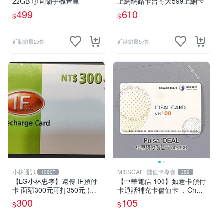
22GB ㊣宜蘭手機倉庫
上網網路卡台哥大599上網卡
499
610
$
$
近期銷量25件
近期銷量57件
小林通訊
MISSCALL儲值卡專賣
10607
269
【LG小林忠孝】遠傳 IF預付
【中華電信 100】如意卡預付
卡 面額300元可打350元 (儲
卡通話補充卡儲值卡 ．Chun
值卡/補充卡)
ghwa IDEAL 100．門號延展
300
105
$
$
⚡MissCall儲值卡專賣