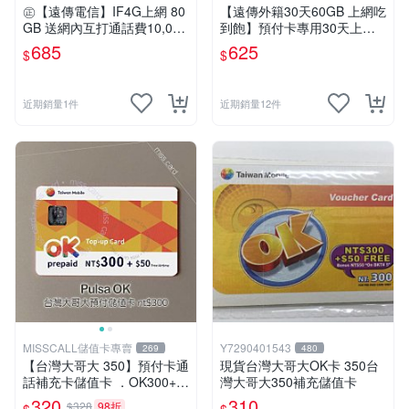
㊣【遠傳電信】IF4G上網 80
【遠傳外籍30天60GB 上網吃
GB 送網內互打通話費10,000
到飽】預付卡專用30天上網
元㊣宜蘭手機倉庫
補充卡/儲值卡．Internet if
685
625
$
$
u．if599⚡MissCall儲值卡專
賣
近期銷量1件
近期銷量12件
MISSCALL儲值卡專賣
Y7290401543
269
480
【台灣大哥大 350】預付卡通
現貨台灣大哥大OK卡 350台
話補充卡儲值卡 ．OK300+5
灣大哥大350補充儲值卡
0．門號延展⚡MissCall儲值卡
320
310
$328
98折