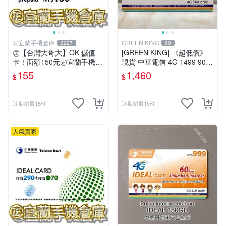
㊣宜蘭手機倉庫
GREEN KING
2227
60
㊣【台灣大哥大】OK 儲值
[GREEN KING] 《超低價》
卡！面額150元㊣宜蘭手機倉
現貨 中華電信 4G 1499 90天
庫
網路吃到飽 儲值卡 網路卡 預
155
1,460
$
$
付卡 上網卡 如意卡 電話卡
近期銷量18件
近期銷量15件
人氣賣家