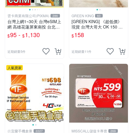
雲卡商業有限公司(PIXMA)
GREEN KING
286
60
台灣上網1~30天 台灣eSIM上
[GREEN KING] 《超低價》
網 高雄花蓮屏東南投 台北台
現貨 台灣大哥大 OK 150 通
中新竹 合歡山烏來墾丁 露營
話費儲值卡 預付卡 電話卡 面
95 -
1,130
158
$
$
$
畢旅eSIM 台灣旅遊 台哥大
額150
【樂上網】
近期銷量5件
近期銷量11件
人氣賣家
㊣宜蘭手機倉庫
MISSCALL儲值卡專賣
2227
269