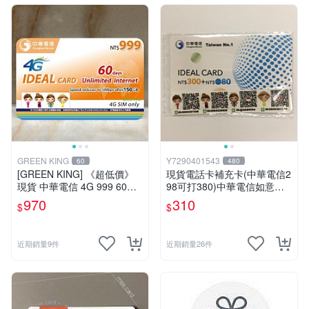
GREEN KING
Y7290401543
60
480
[GREEN KING] 《超低價》
現貨電話卡補充卡(中華電信2
現貨 中華電信 4G 999 60天
98可打380)中華電信如意卡3
網路吃到飽 儲值卡 網卡 網路
00+80中華電信380中華如意
970
310
$
$
儲值卡 上網卡 如意卡
卡
近期銷量9件
近期銷量26件