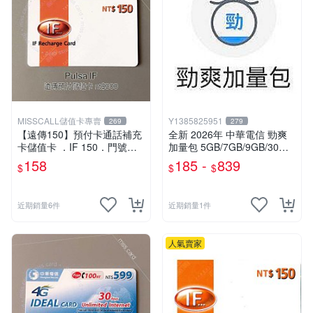
MISSCALL儲值卡專賣
Y1385825951
269
279
【遠傳150】預付卡通話補充
全新 2026年 中華電信 勁爽
卡儲值卡 ．IF 150．門號延
加量包 5GB/7GB/9GB/30日
展ifu⚡MissCall儲值卡專賣
無限上網 月租型及預付卡門
158
185 -
839
$
$
$
號適用
近期銷量6件
近期銷量1件
人氣賣家