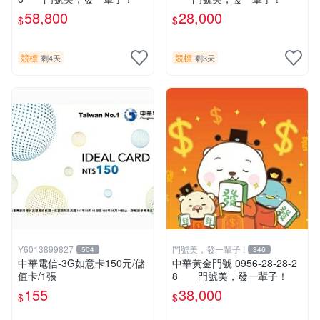
58,800
28,000
$
$
競標
競標
剩4天
剩3天
Y6013899827
門號美，發一輩子 !
504
346
中華電信-3G如意卡150元/儲
中華黃金門號 0956-28-28-2
值卡/1張
8 門號美，發一輩子！
155
38,000
$
$