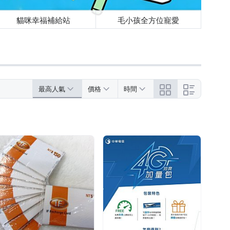
貓咪幸福補給站
毛小孩全方位寵愛
最高人氣
價格
時間