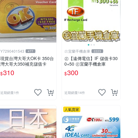
Y7290401543
㊣宜蘭手機倉庫
477
2223
現貨台灣大哥大OK卡 350台
㊣【遠傳電信】IF 儲值卡30
灣大哥大350補充儲值卡
0+50 ㊣宜蘭手機倉庫
310
300
$
$
近期銷量1件
近期銷量14件
人氣賣家