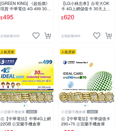
[GREEN KING] 《超低價》
【LG小林忠孝】台哥大OK
現貨 中華電信 4G 499 30天
卡 4G上網儲值卡 30天上網
網路吃到飽 儲值卡 網路卡
吃到飽 (45GB後降速至5M
495
620
$
$
預付卡 上網卡 如意卡 電話
B)
卡
近期銷量34件
近期銷量68件
人氣賣家
人氣賣家
㊣宜蘭手機倉庫
㊣宜蘭手機倉庫
2223
2223
㊣【中華電信】中華4G上網
㊣【中華電信】中華儲值卡
22GB ㊣宜蘭手機倉庫
290+70 ㊣宜蘭手機倉庫