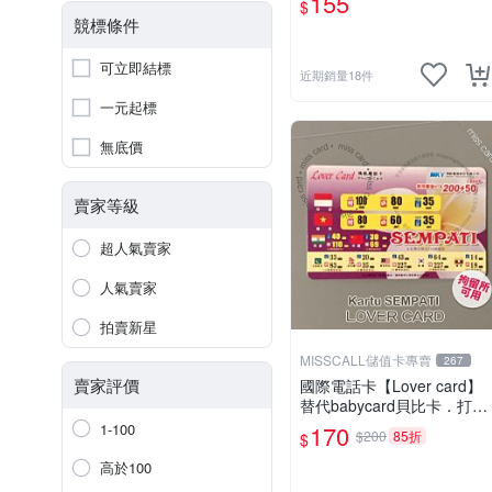
155
$
競標條件
可立即結標
近期銷量18件
一元起標
無底價
賣家等級
超人氣賣家
人氣賣家
拍賣新星
MISSCALL儲值卡專賣
267
賣家評價
國際電話卡【Lover card】
替代babycard貝比卡．打印
尼泰國馬來西亞越南(移工收
1-100
170
$200
85折
$
容所可用電話卡)⚡MissCall
儲值卡專賣⚡線上快速出貨
高於100