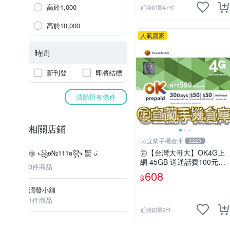
高於1,000
近期銷量47件
高於10,000
人氣賣家
時間
新刊登
即將結標
清除所有條件
相關店鋪
㊣宜蘭手機倉庫
2223
㊣【台灣大哥大】OK4G上
㊙ ꧁ʚ№111ɞ꧂ ㍿ ᴗ̈
網 45GB 送通話費100元㊣
3件商品
宜蘭手機倉庫
608
$
潤發小舖
1件商品
近期銷量2件