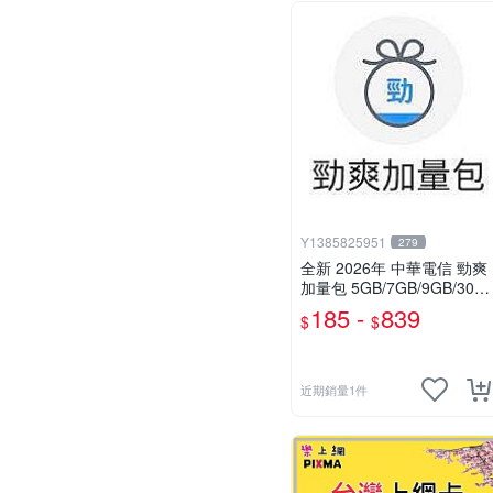
Y1385825951
279
全新 2026年 中華電信 勁爽
加量包 5GB/7GB/9GB/30日
無限上網 月租型及預付卡門
185 -
839
$
$
號適用
近期銷量1件