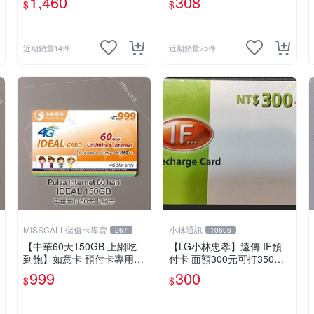
1,460
308
$
$
卡 預付卡 上網卡 如意卡 電
話卡
近期銷量14件
近期銷量75件
MISSCALL儲值卡專賣
小林通訊
267
10606
【中華60天150GB 上網吃
【LG小林忠孝】遠傳 IF預
到飽】如意卡 預付卡專用上
付卡 面額300元可打350元
網補充卡/儲值卡IDEAL999
(儲值卡/補充卡)
999
300
$
$
⚡MissCall儲值卡專賣