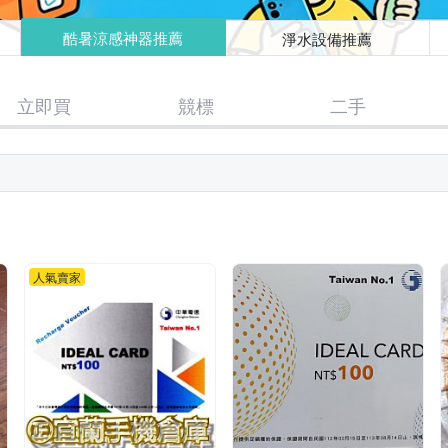
酷暑涼感神器推薦
淨水設備推薦
立即買
競標
二手
人氣賣家