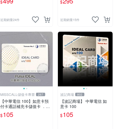
499
295
$
$
近期銷量24件
近期銷量15件
MISSCALL儲值卡專賣
波記商場
267
802
【中華電信 100】如意卡預
【波記商場】 中華電信 如
付卡通話補充卡儲值卡 ．C
意卡 100
hunghwa IDEAL 100．門號
105
105
$
$
延展⚡MissCall儲值卡專賣