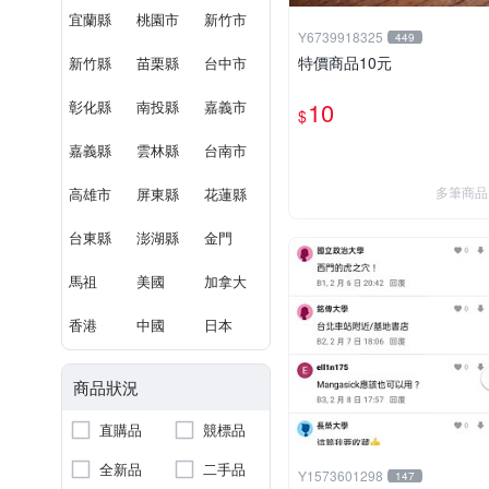
宜蘭縣
桃園市
新竹市
Y6739918325
449
特價商品10元
新竹縣
苗栗縣
台中市
10
彰化縣
南投縣
嘉義市
$
嘉義縣
雲林縣
台南市
多筆商品
高雄市
屏東縣
花蓮縣
台東縣
澎湖縣
金門
馬祖
美國
加拿大
香港
中國
日本
商品狀況
直購品
競標品
全新品
二手品
Y1573601298
147