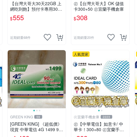
【台灣大哥大30天22GB 上
㊣【台灣大哥大】OK 儲值
網吃到飽】預付卡專用30天
卡300+50 ㊣宜蘭手機倉庫
上網補充卡/儲值卡．Intern
555
308
$
$
et OK 台哥大．OK499⚡Mis
sCall儲值卡專賣
近期銷量68件
近期銷量20件
人氣賣家
GREEN KING
㊣宜蘭手機倉庫
59
2223
[GREEN KING] 《超低價》
㊣【中華電信】如意卡/ 中
現貨 中華電信 4G 1499 90
華卡！300+80 ㊣宜蘭手機
天網路吃到飽 儲值卡 網路
倉庫