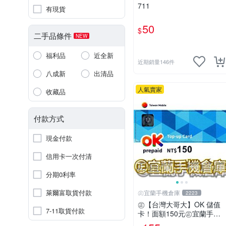
711
有現貨
50
$
二手品條件
NEW
福利品
近全新
近期銷量146件
八成新
出清品
人氣賣家
收藏品
付款方式
現金付款
信用卡一次付清
分期0利率
萊爾富取貨付款
㊣宜蘭手機倉庫
2223
㊣【台灣大哥大】OK 儲值
7-11取貨付款
卡！面額150元㊣宜蘭手機
倉庫