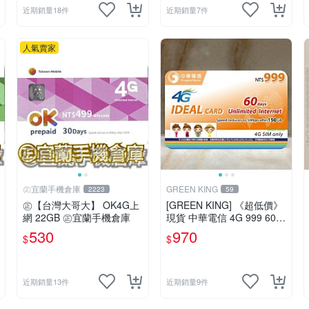
近期銷量18件
近期銷量7件
人氣賣家
㊣宜蘭手機倉庫
GREEN KING
2223
59
㊣【台灣大哥大】 OK4G上
[GREEN KING] 《超低價》
網 22GB ㊣宜蘭手機倉庫
現貨 中華電信 4G 999 60天
網路吃到飽 儲值卡 網卡 網
530
970
$
$
路儲值卡 上網卡 如意卡
近期銷量13件
近期銷量9件