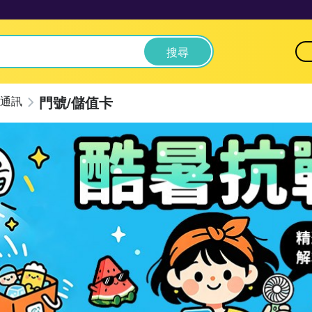
搜尋
門號/儲值卡
通訊