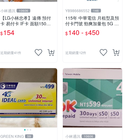
小林通訊
Y8986686552
10606
146
【LG小林忠孝】遠傳 預付
115年 中華電信 月租型及預
卡 易付卡 IF卡 面額150元
付卡門號 勁爽加量包 5G 7
(儲值卡/補充卡)
G 9G 30天無線上網
154
140 -
450
$
$
$
近期銷量41件
近期銷量12件
GREEN KING
小林通訊
59
10606