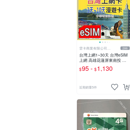
雲卡商業有限公司
286
(PIXMA)
台灣上網1~30天 台灣eSIM
上網 高雄花蓮屏東南投 台
北台中新竹 合歡山烏來墾丁
95 -
1,130
$
$
露營畢旅eSIM 台灣旅遊 台
哥大【樂上網】
近期銷量5件