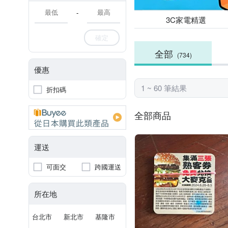
-
3C家電精選
確定
全部
(734)
優惠
1 ~ 60 筆結果
折扣碼
全部商品
運送
可面交
跨國運送
所在地
台北市
新北市
基隆市