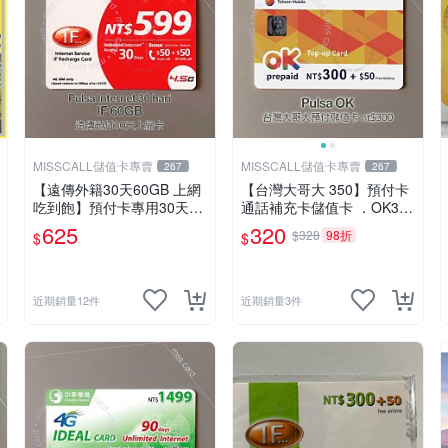
MISSCALL儲值卡專賣
MISSCALL儲值卡專賣
267
267
【遠傳外籍30天60GB 上網
【台灣大哥大 350】預付卡
吃到飽】預付卡專用30天上
通話補充卡儲值卡 ．OK300
網補充卡/儲值卡．Internet i
+50．門號延展⚡MissCall儲
625
320
$328
98折
$
$
fu．if599⚡MissCall儲值卡
值卡專賣
專賣
近期銷量12件
近期銷量3件