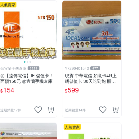
人氣賣家
㊣宜蘭手機倉庫
Y7290401543
2223
477
㊣【遠傳電信】IF 儲值卡！
現貨 中華電信 如意卡4G上
面額150元 ㊣宜蘭手機倉庫
網儲值卡 30天吃到飽 贈送1
00元通話費
154
599
$
$
近期銷量17件
近期銷量14件
人氣賣家