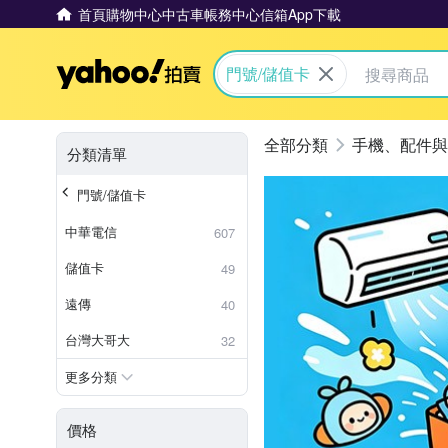
首頁
購物中心
中古車
帳務中心
信箱
App下載
Yahoo拍賣
門號/儲值卡
手機、配件與
分類清單
門號/儲值卡
中華電信
607
儲值卡
49
遠傳
40
台灣大哥大
32
更多分類
價格