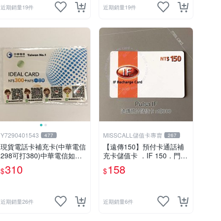
近期銷量19件
近期銷量19件
Y7290401543
MISSCALL儲值卡專賣
477
267
現貨電話卡補充卡(中華電信
【遠傳150】預付卡通話補
298可打380)中華電信如意
充卡儲值卡 ．IF 150．門號
卡300+80中華電信380中華
延展ifu⚡MissCall儲值卡專
310
158
$
$
如意卡
賣
近期銷量26件
近期銷量6件