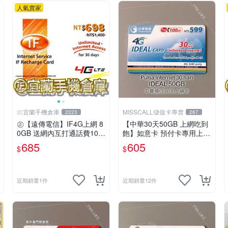
人氣賣家
㊣宜蘭手機倉庫
MISSCALL儲值卡專賣
2223
267
㊣【遠傳電信】IF4G上網 8
【中華30天50GB 上網吃到
0GB 送網內互打通話費10,0
飽】如意卡 預付卡專用上網
00元㊣宜蘭手機倉庫
補充卡/儲值卡IDEAL599⚡M
685
605
$
$
issCall儲值卡專賣
近期銷量1件
近期銷量12件