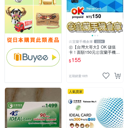
㊣宜蘭手機倉庫
2224
㊣【台灣大哥大】OK 儲值
卡！面額150元㊣宜蘭手機倉
庫
155
$
近期銷量18件
人氣賣家