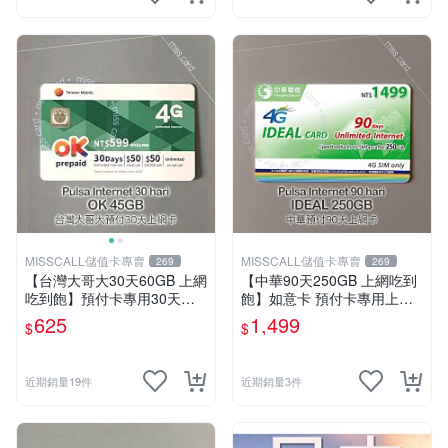
MISSCALL儲值卡專賣
MISSCALL儲值卡專賣
269
269
【台灣大哥大30天60GB 上網
【中華90天250GB 上網吃到
吃到飽】預付卡專用30天上
飽】如意卡 預付卡專用上網
網補充卡/儲值卡．Internet O
補充卡/儲值卡IDEAL1499⚡M
625
1,499
$
$
K 台哥大．OK599⚡MissCall
issCall儲值卡專賣
儲值卡專賣
近期銷量19件
近期銷量3件