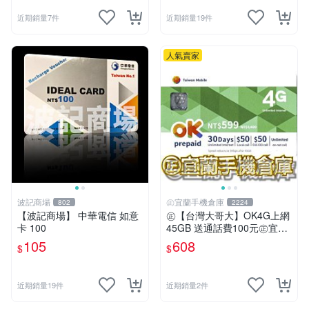
近期銷量7件
近期銷量19件
人氣賣家
波記商場
㊣宜蘭手機倉庫
802
2224
【波記商場】 中華電信 如意
㊣【台灣大哥大】OK4G上網
卡 100
45GB 送通話費100元㊣宜蘭
手機倉庫
105
608
$
$
近期銷量19件
近期銷量2件