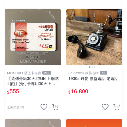
MISSCALL儲值卡專賣
Brunswick 歐美老物
269
46
【遠傳外籍30天22GB 上網吃
1930s 丹麥 撥盤電話 老電話
到飽】預付卡專用30天上網
補充卡/儲值卡．Internet if
555
16,800
$
$
u．if499⚡MissCall儲值卡專
賣
近期銷量2件