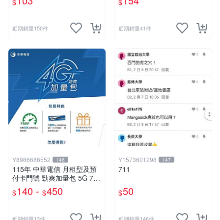
103
154
$
$
近期銷量150件
近期銷量41件
Y8986686552
Y1573601298
146
147
115年 中華電信 月租型及預
711
付卡門號 勁爽加量包 5G 7G
9G 30天無線上網
140 -
450
50
$
$
$
近期銷量13件
近期銷量146件