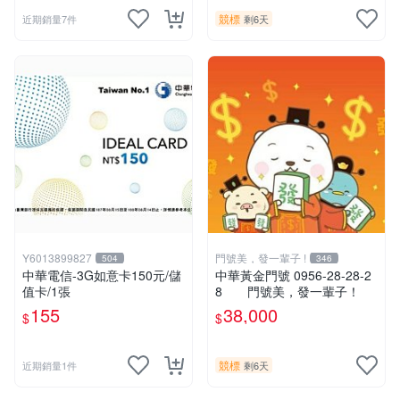
競標
近期銷量7件
剩6天
Y6013899827
門號美，發一輩子 !
504
346
中華電信-3G如意卡150元/儲
中華黃金門號 0956-28-28-2
值卡/1張
8 門號美，發一輩子！
155
38,000
$
$
競標
近期銷量1件
剩6天