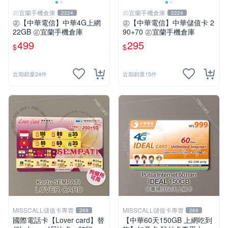
㊣宜蘭手機倉庫
㊣宜蘭手機倉庫
2224
2224
㊣【中華電信】中華4G上網
㊣【中華電信】中華儲值卡 2
22GB ㊣宜蘭手機倉庫
90+70 ㊣宜蘭手機倉庫
499
295
$
$
近期銷量24件
近期銷量15件
MISSCALL儲值卡專賣
MISSCALL儲值卡專賣
269
269
國際電話卡【Lover card】替
【中華60天150GB 上網吃到