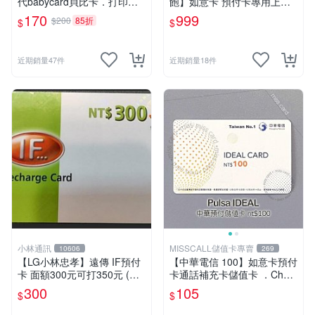
代babycard貝比卡．打印尼
飽】如意卡 預付卡專用上網
泰國馬來西亞越南(移工收容
補充卡/儲值卡IDEAL999⚡Mi
170
999
$200
85折
$
$
所可用電話卡)⚡MissCall儲值
ssCall儲值卡專賣
卡專賣⚡線上快速出貨
近期銷量47件
近期銷量18件
小林通訊
MISSCALL儲值卡專賣
10606
269
【LG小林忠孝】遠傳 IF預付
【中華電信 100】如意卡預付
卡 面額300元可打350元 (儲
卡通話補充卡儲值卡 ．Chun
值卡/補充卡)
ghwa IDEAL 100．門號延展
300
105
$
$
⚡MissCall儲值卡專賣