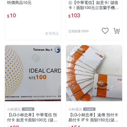
特價商品10元
㊣【中華電信】如意卡/ 儲值
卡！面額100元㊣宜蘭手機倉
庫
10
103
$
$
近期銷量195件
多筆商品
小林通訊
小林通訊
10606
10606
【LG小林忠孝】中華電信 預
【LG小林忠孝】遠傳 預付卡
付卡 如意卡面額100元 (儲值
易付卡 IF卡 面額150元(儲值
卡/補充卡)
卡/補充卡)