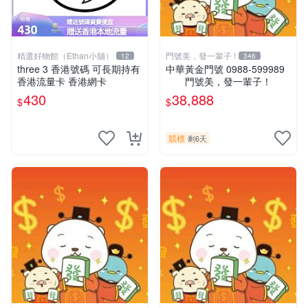
精選好物館（Ethan小舖）
門號美，發一輩子 !
12
346
three 3 香港號碼 可長期持有
中華黃金門號 0988-599989
香港流量卡 香港網卡
門號美，發一輩子！
430
38,888
$
$
競標
剩6天