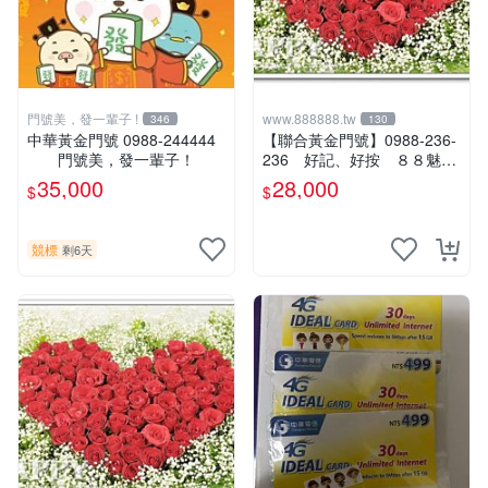
門號美，發一輩子 !
www.888888.tw
346
130
中華黃金門號 0988-244444
【聯合黃金門號】0988-236-
門號美，發一輩子！
236 好記、好按 ８８魅力
無窮！可刷卡～
35,000
28,000
$
$
競標
剩6天