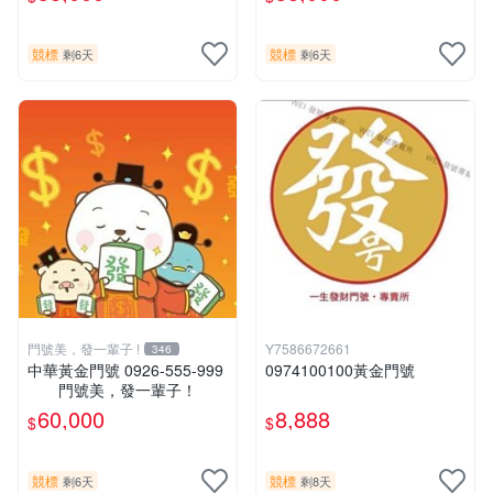
競標
競標
剩6天
剩6天
門號美，發一輩子 !
Y7586672661
346
中華黃金門號 0926-555-999
0974100100黃金門號
門號美，發一輩子！
60,000
8,888
$
$
競標
競標
剩6天
剩8天