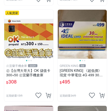
人氣賣家
㊣宜蘭手機倉庫
GREEN KING
2224
59
㊣【台灣大哥大】OK 儲值卡
[GREEN KING] 《超低價》
300+50 ㊣宜蘭手機倉庫
現貨 中華電信 4G 499 30天
網路吃到飽 儲值卡 網路卡 預
308
495
$
$
付卡 上網卡 如意卡 電話卡
近期銷量15件
近期銷量34件