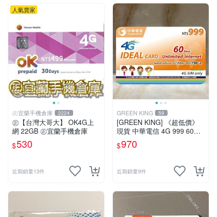
人氣賣家
㊣宜蘭手機倉庫
GREEN KING
2224
59
㊣【台灣大哥大】 OK4G上
[GREEN KING] 《超低價》
網 22GB ㊣宜蘭手機倉庫
現貨 中華電信 4G 999 60天
網路吃到飽 儲值卡 網卡 網路
530
970
$
$
儲值卡 上網卡 如意卡
近期銷量13件
近期銷量9件