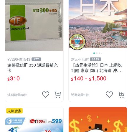
Y7290401543
杰元生活館
477
6225
遠傳電信IF 350 通話費補充
【杰元生活館】日本 上網吃
卡
到飽 東京 岡山 北海道 沖繩
吃到飽 可ESIM
310
140 -
1,500
$
$
$
近期銷量30件
近期銷量1件
人氣賣家