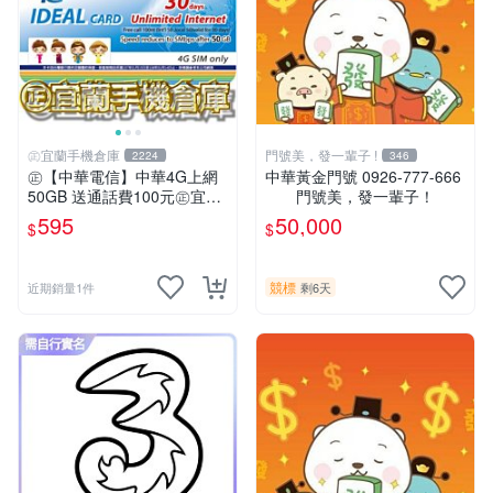
㊣宜蘭手機倉庫
門號美，發一輩子 !
2224
346
㊣【中華電信】中華4G上網
中華黃金門號 0926-777-666
50GB 送通話費100元㊣宜蘭
門號美，發一輩子！
手機倉庫
595
50,000
$
$
競標
近期銷量1件
剩6天