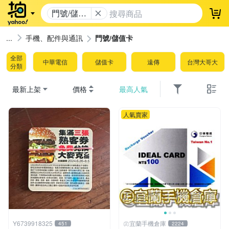
門號/儲值
登
卡
手機、配件與通訊
門號/儲值卡
全部
中華電信
儲值卡
遠傳
台灣大哥大
分類
最新上架
價格
最高人氣
人氣賣家
Y6739918325
㊣宜蘭手機倉庫
451
2224