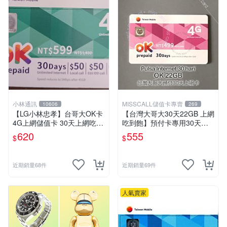
小林通訊
MISSCALL儲值卡專賣
10606
269
【LG小林忠孝】台哥大OK卡
【台灣大哥大30天22GB 上網
4G上網儲值卡 30天上網吃到
吃到飽】預付卡專用30天上
飽 (45GB後降速至5MB)
網補充卡/儲值卡．Internet O
620
555
$
$
K 台哥大．OK499⚡MissCall
儲值卡專賣
近期銷量68件
近期銷量69件
人氣賣家