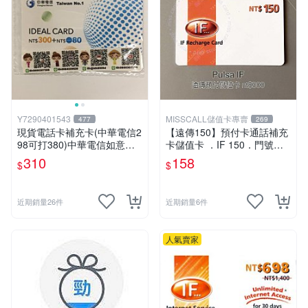
Y7290401543
MISSCALL儲值卡專賣
477
269
現貨電話卡補充卡(中華電信2
【遠傳150】預付卡通話補充
98可打380)中華電信如意卡3
卡儲值卡 ．IF 150．門號延
00+80中華電信380中華如意
展ifu⚡MissCall儲值卡專賣
310
158
$
$
卡
近期銷量26件
近期銷量6件
人氣賣家