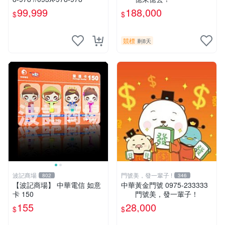
99,999
188,000
$
$
競標
剩8天
波記商場
門號美，發一輩子 !
802
346
【波記商場】 中華電信 如意
中華黃金門號 0975-233333
卡 150
門號美，發一輩子！
155
28,000
$
$