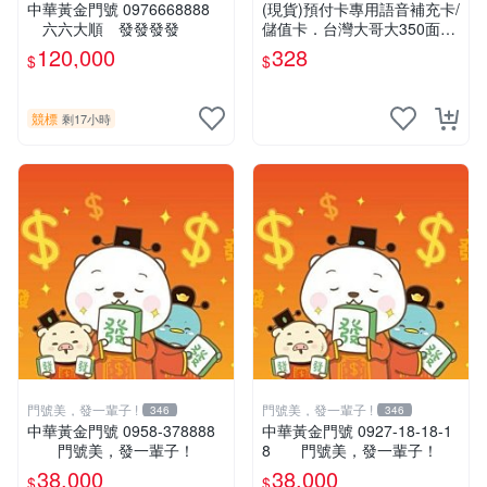
中華黃金門號 0976668888
(現貨)預付卡專用語音補充卡/
六六大順 發發發發
儲值卡．台灣大哥大350面額
．OK 350 [KAKA儲值卡小舖]
120,000
328
$
$
競標
剩17小時
門號美，發一輩子 !
門號美，發一輩子 !
346
346
中華黃金門號 0958-378888
中華黃金門號 0927-18-18-1
門號美，發一輩子！
8 門號美，發一輩子！
38,000
38,000
$
$