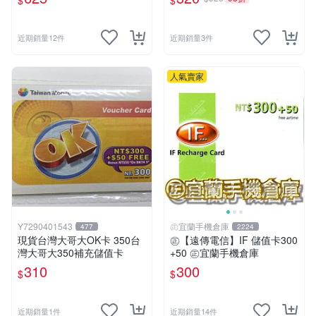
$
$
u．if599⚡MissCall儲值卡專
專賣
賣
近期銷量12件
近期銷量3件
人氣賣家
Y7290401543
㊣宜蘭手機倉庫
477
2224
現貨台灣大哥大OK卡 350台
㊣【遠傳電信】IF 儲值卡300
灣大哥大350補充儲值卡
+50 ㊣宜蘭手機倉庫
310
300
$
$
近期銷量1件
近期銷量14件