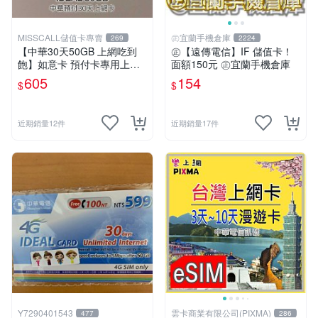
MISSCALL儲值卡專賣
㊣宜蘭手機倉庫
269
2224
【中華30天50GB 上網吃到
㊣【遠傳電信】IF 儲值卡！
飽】如意卡 預付卡專用上網
面額150元 ㊣宜蘭手機倉庫
補充卡/儲值卡IDEAL599⚡Mi
605
154
$
$
ssCall儲值卡專賣
近期銷量12件
近期銷量17件
Y7290401543
雲卡商業有限公司(PIXMA)
477
286