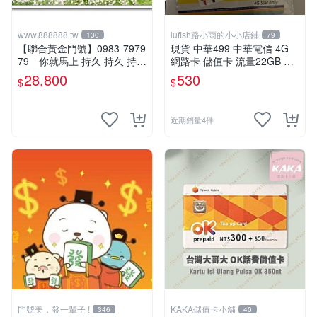
www.888888.tw
lufish路小雨的小小店鋪
130
79
【聯合黃金門號】0983-7979
現貨 中華499 中華電信 4G
79 你就馬上 持久 持久 持久
網路卡 儲值卡 流量22GB 吃
～ (可刷卡！) 83 79 79 79
到飽 （非門號不能插卡即
28,800
530
$
$
用）中華電信如意卡專用
近期銷量4件
門號美，發一輩子 !
KAKA儲值卡小舖
346
40