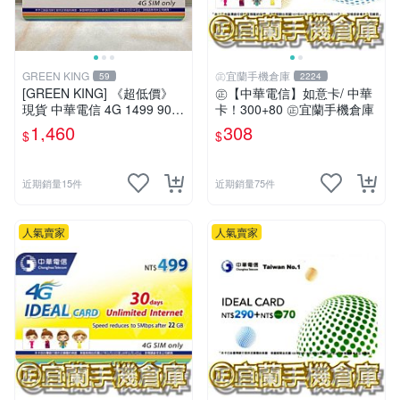
GREEN KING
㊣宜蘭手機倉庫
59
2224
[GREEN KING] 《超低價》
㊣【中華電信】如意卡/ 中華
現貨 中華電信 4G 1499 90天
卡！300+80 ㊣宜蘭手機倉庫
網路吃到飽 儲值卡 網路卡 預
1,460
308
$
$
付卡 上網卡 如意卡 電話卡
近期銷量15件
近期銷量75件
人氣賣家
人氣賣家