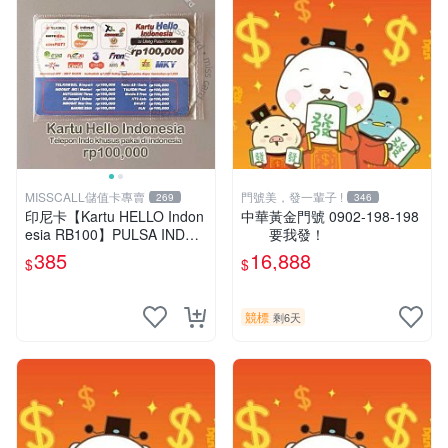
MISSCALL儲值卡專賣
門號美，發一輩子 !
269
346
印尼卡【Kartu HELLO Indon
中華黃金門號 0902-198-198
esia RB100】PULSA INDO I
要我發！
SI Rp 100,000⚡MissCall儲值
385
16,888
$
$
卡專賣
競標
剩6天