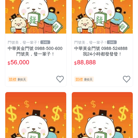
門號美，發一輩子 !
門號美，發一輩子 !
346
346
中華黃金門號 0988-500-600
中華黃金門號 0988-524888
門號美，發一輩子！
我24小時都發發發！
56,000
88,888
$
$
競標
競標
剩6天
剩6天