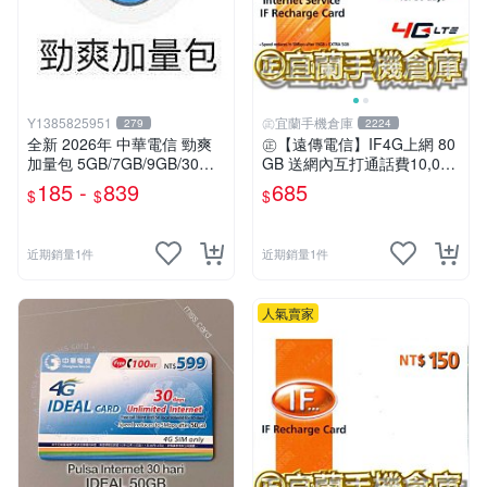
Y1385825951
㊣宜蘭手機倉庫
279
2224
全新 2026年 中華電信 勁爽
㊣【遠傳電信】IF4G上網 80
加量包 5GB/7GB/9GB/30日
GB 送網內互打通話費10,000
無限上網 月租型及預付卡門
元㊣宜蘭手機倉庫
185 -
839
685
$
$
$
號適用
近期銷量1件
近期銷量1件
人氣賣家