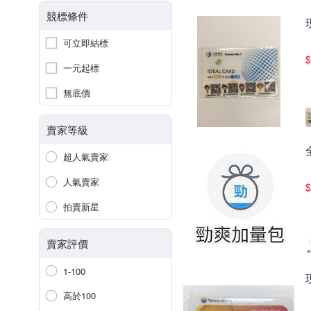
競標條件
可立即結標
$
一元起標
無底價
賣家等級
超人氣賣家
人氣賣家
$
拍賣新星
賣家評價
1-100
高於100