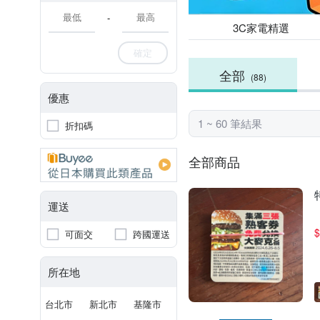
-
3C家電精選
確定
全部
(88)
優惠
1 ~ 60 筆結果
折扣碼
全部商品
運送
$
可面交
跨國運送
所在地
台北市
新北市
基隆市