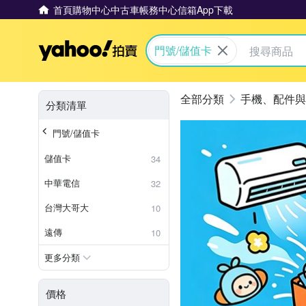
首頁
購物中心
中古車
帳務中心
信箱
App下載
Yahoo拍賣
門號/儲值卡
手機、配件與
分類清單
門號/儲值卡
儲值卡
34
中華電信
32
台灣大哥大
10
遠傳
10
更多分類
價格