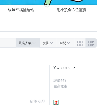
貓咪幸福補給站
毛小孩全方位寵愛
最高人氣
價格
時間
Y6739918325
評價
449
在高雄市
多筆商品