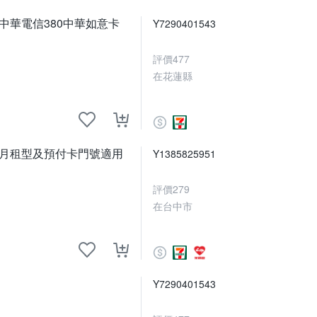
0中華電信380中華如意卡
Y7290401543
評價
477
在花蓮縣
限上網 月租型及預付卡門號適用
Y1385825951
評價
279
在台中市
Y7290401543