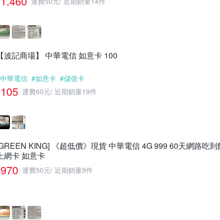
1,460
運費50元
/
近期銷量14件
【波記商場】 中華電信 如意卡 100
#中華電信
#如意卡
#儲值卡
105
運費60元
/
近期銷量19件
[GREEN KING] 《超低價》現貨 中華電信 4G 999 60天網路
上網卡 如意卡
970
運費50元
/
近期銷量9件