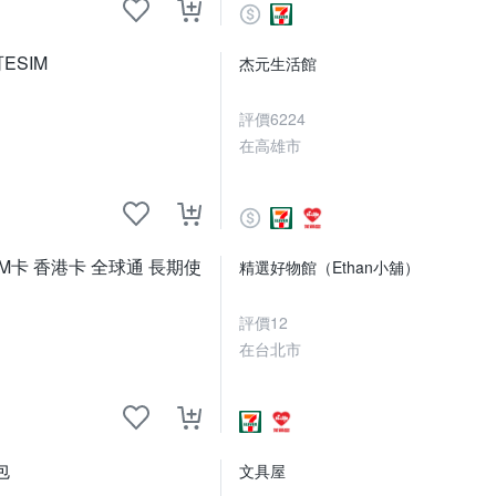
ESIM
杰元生活館
評價
6224
在高雄市
IM卡 香港卡 全球通 長期使
精選好物館（Ethan小舖）
評價
12
在台北市
包
文具屋