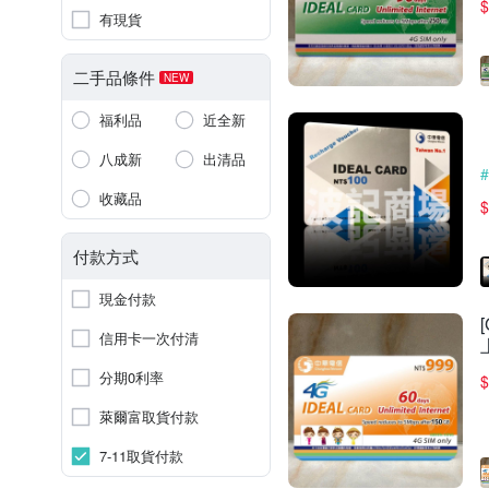
$
有現貨
二手品條件
NEW
福利品
近全新
八成新
出清品
收藏品
$
付款方式
現金付款
信用卡一次付清
分期0利率
$
萊爾富取貨付款
7-11取貨付款