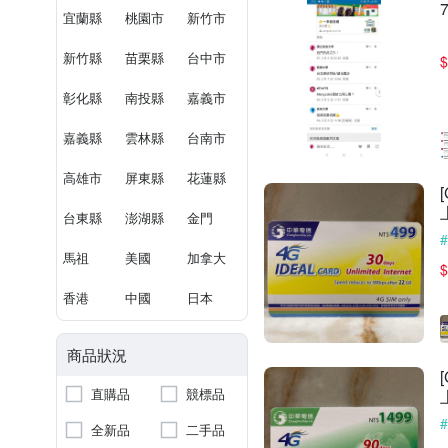
宜蘭縣
桃園市
新竹市
新竹縣
苗栗縣
台中市
$
彰化縣
南投縣
嘉義市
嘉義縣
雲林縣
台南市
高雄市
屏東縣
花蓮縣
台東縣
澎湖縣
金門
馬祖
美國
加拿大
$
香港
中國
日本
商品狀況
直購品
競標品
全新品
二手品