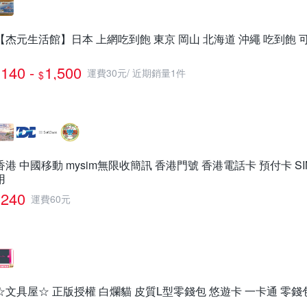
【杰元生活館】日本 上網吃到飽 東京 岡山 北海道 沖繩 吃到飽 可
140 -
1,500
運費30元
/
近期銷量1件
$
香港 中國移動 mysim無限收簡訊 香港門號 香港電話卡 預付卡 S
用
240
運費60元
☆文具屋☆ 正版授權 白爛貓 皮質L型零錢包 悠遊卡 一卡通 零錢