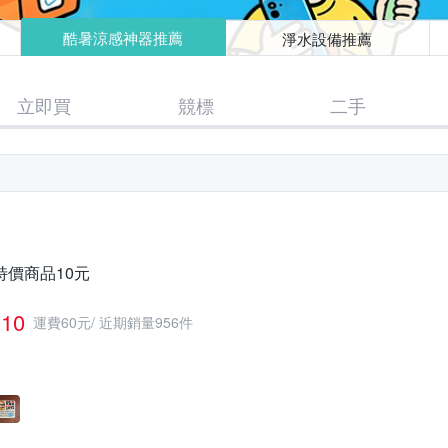
酷暑涼感神器推薦
淨水設備推薦
立即買
競標
二手
特價商品10元
10
運費60元
/
近期銷量956件