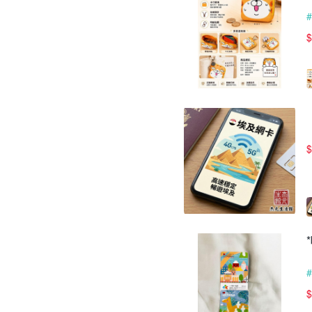
$
$
$