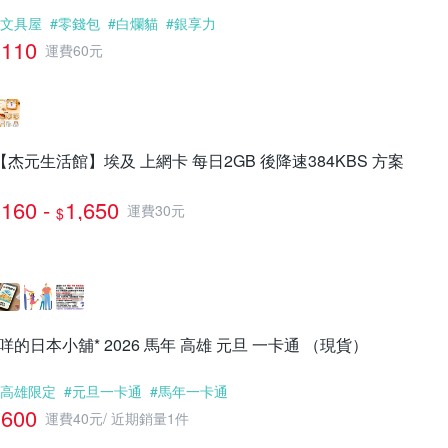
#文具屋
#零錢包
#白爛貓
#銀享力
110
運費60元
【杰元生活館】埃及 上網卡 每日2GB 後降速384KBS 方案
160 -
1,650
運費30元
$
*咩的日本小舖* 2026 馬年 高雄 元旦 一卡通 （現貨）
#高雄限定
#元旦一卡通
#馬年一卡通
600
運費40元
/
近期銷量1件