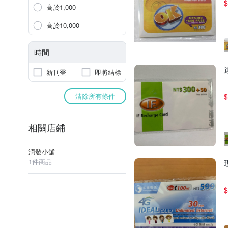
$
高於1,000
高於10,000
時間
新刊登
即將結標
清除所有條件
$
相關店鋪
潤發小舖
1件商品
$