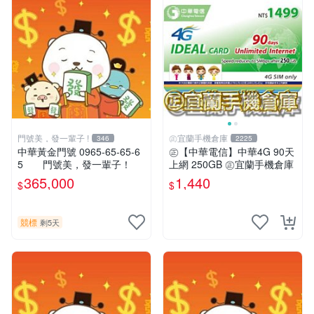
門號美，發一輩子 !
㊣宜蘭手機倉庫
346
2225
中華黃金門號 0965-65-65-6
㊣【中華電信】中華4G 90天
5 門號美，發一輩子！
上網 250GB ㊣宜蘭手機倉庫
365,000
1,440
$
$
競標
剩5天