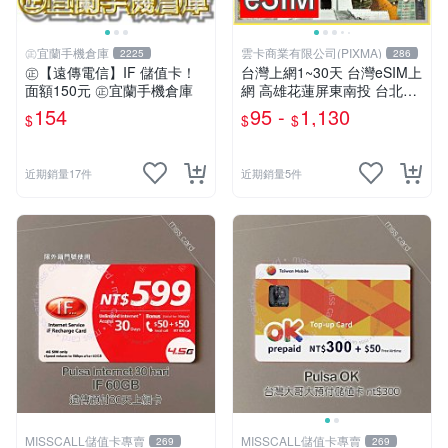
㊣宜蘭手機倉庫
雲卡商業有限公司(PIXMA)
2225
286
㊣【遠傳電信】IF 儲值卡！
台灣上網1~30天 台灣eSIM上
面額150元 ㊣宜蘭手機倉庫
網 高雄花蓮屏東南投 台北台
中新竹 合歡山烏來墾丁 露營
154
95 -
1,130
$
$
$
畢旅eSIM 台灣旅遊 台哥大
【樂上網】
近期銷量17件
近期銷量5件
MISSCALL儲值卡專賣
MISSCALL儲值卡專賣
269
269