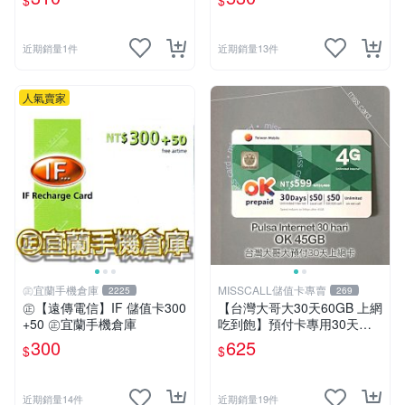
$
$
近期銷量1件
近期銷量13件
人氣賣家
㊣宜蘭手機倉庫
MISSCALL儲值卡專賣
2225
269
㊣【遠傳電信】IF 儲值卡300
【台灣大哥大30天60GB 上網
+50 ㊣宜蘭手機倉庫
吃到飽】預付卡專用30天上
網補充卡/儲值卡．Internet O
300
625
$
$
K 台哥大．OK599⚡MissCall
儲值卡專賣
近期銷量14件
近期銷量19件