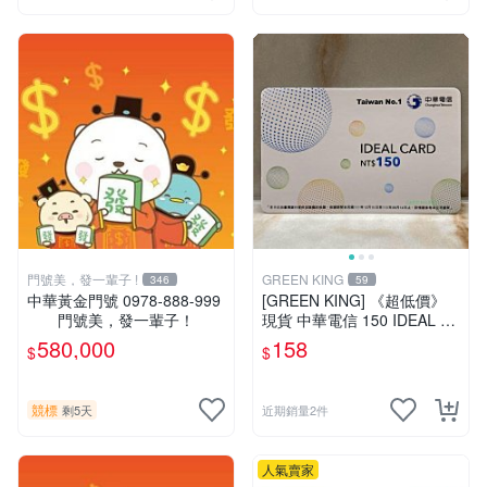
門號美，發一輩子 !
GREEN KING
346
59
中華黃金門號 0978-888-999
[GREEN KING] 《超低價》
門號美，發一輩子！
現貨 中華電信 150 IDEAL C
ARD 如意卡 通話費儲值卡 預
580,000
158
$
$
付卡 電話卡 面額150
競標
剩5天
近期銷量2件
人氣賣家