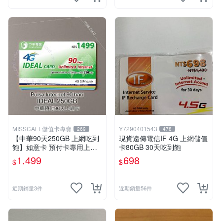
MISSCALL儲值卡專賣
Y7290401543
269
478
【中華90天250GB 上網吃到
現貨遠傳電信IF 4G 上網儲值
飽】如意卡 預付卡專用上網
卡80GB 30天吃到飽
補充卡/儲值卡IDEAL1499⚡M
1,499
698
$
$
issCall儲值卡專賣
近期銷量3件
近期銷量56件