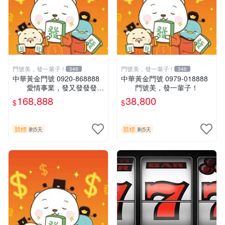
門號美，發一輩子 !
門號美，發一輩子 !
346
346
中華黃金門號 0920-868888
中華黃金門號 0979-018888
愛情事業，發又發發發
門號美，發一輩子！
發！
168,888
38,800
$
$
競標
競標
剩5天
剩5天