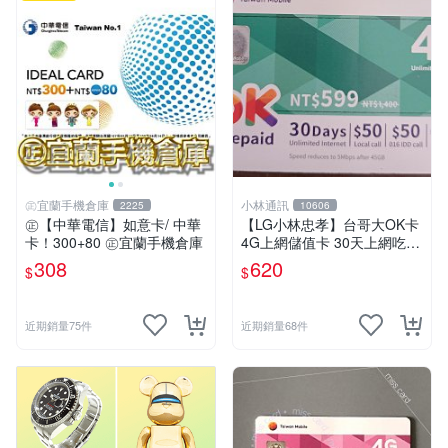
㊣宜蘭手機倉庫
小林通訊
2225
10606
㊣【中華電信】如意卡/ 中華
【LG小林忠孝】台哥大OK卡
卡！300+80 ㊣宜蘭手機倉庫
4G上網儲值卡 30天上網吃到
飽 (45GB後降速至5MB)
308
620
$
$
近期銷量75件
近期銷量68件