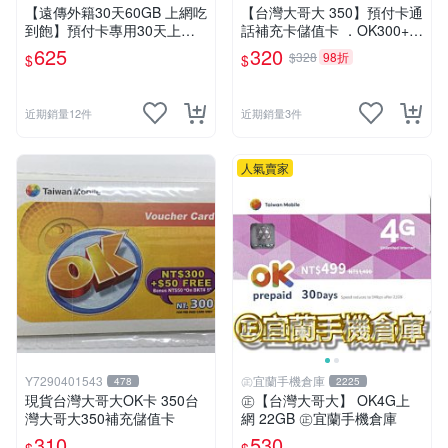
【遠傳外籍30天60GB 上網吃
【台灣大哥大 350】預付卡通
到飽】預付卡專用30天上網
話補充卡儲值卡 ．OK300+5
補充卡/儲值卡．Internet if
0．門號延展⚡MissCall儲值卡
625
320
$328
98折
$
$
u．if599⚡MissCall儲值卡專
專賣
賣
近期銷量12件
近期銷量3件
人氣賣家
Y7290401543
㊣宜蘭手機倉庫
478
2225
現貨台灣大哥大OK卡 350台
㊣【台灣大哥大】 OK4G上
灣大哥大350補充儲值卡
網 22GB ㊣宜蘭手機倉庫
310
530