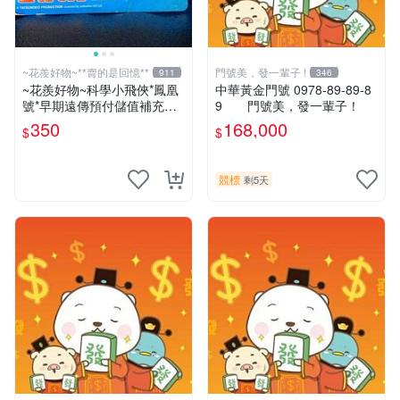
~花羨好物~**賣的是回憶**
門號美，發一輩子 !
911
346
~花羨好物~科學小飛俠*鳳凰
中華黃金門號 0978-89-89-8
號*早期遠傳預付儲值補充卡
9 門號美，發一輩子！
一609
350
168,000
$
$
競標
剩5天