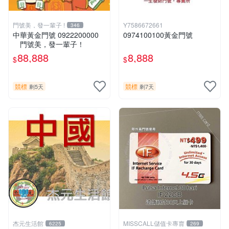
門號美，發一輩子 !
Y7586672661
346
中華黃金門號 0922200000
0974100100黃金門號
門號美，發一輩子！
88,888
8,888
$
$
競標
競標
剩5天
剩7天
杰元生活館
MISSCALL儲值卡專賣
6225
269