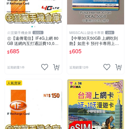
㊣宜蘭手機倉庫
MISSCALL儲值卡專賣
2225
269
㊣【遠傳電信】IF4G上網 80
【中華30天50GB 上網吃到
GB 送網內互打通話費10,000
飽】如意卡 預付卡專用上網
元㊣宜蘭手機倉庫
補充卡/儲值卡IDEAL599⚡Mi
685
605
$
$
ssCall儲值卡專賣
近期銷量1件
近期銷量12件
人氣賣家