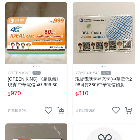
GREEN KING
Y7290401543
59
478
[GREEN KING] 《超低價》
現貨電話卡補充卡(中華電信2
現貨 中華電信 4G 999 60天
98可打380)中華電信如意卡3
網路吃到飽 儲值卡 網卡 網路
00+80中華電信380中華如意
970
310
$
$
儲值卡 上網卡 如意卡
卡
近期銷量9件
近期銷量26件