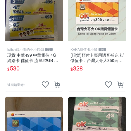
lufish路小雨的小小店鋪
KAKA儲值卡小舖
79
40
現貨 中華499 中華電信 4G
(現貨)預付卡專用語音補充卡/
網路卡 儲值卡 流量22GB 吃
儲值卡．台灣大哥大350面額
到飽 （非門號不能插卡即
．OK 350 [KAKA儲值卡小舖]
530
328
$
$
用）中華電信如意卡專用
近期銷量4件