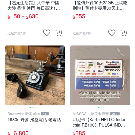
【杰元生活館】大中華 中國
【遠傳外籍30天22GB 上網吃
大陸 香港 澳門 每日高速1GB
到飽】預付卡專用30天上網
流量上網卡 可FB Line 免翻
補充卡/儲值卡．Internet if
150 -
630
555
$
$
$
牆(香港免實名)支援ESIM
u．if499⚡MissCall儲值卡專
賣
近期銷量1件
近期銷量2件
Brunswick 歐美老物
MISSCALL儲值卡專賣
46
269
1930s 丹麥 撥盤電話 老電話
印尼卡【Kartu HELLO Indon
esia RB100】PULSA INDO I
SI Rp 100,000⚡MissCall儲值
16,800
385
$
$