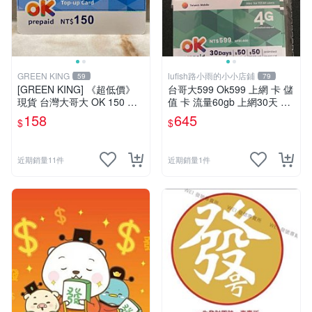
GREEN KING
lufish路小雨的小小店鋪
59
79
[GREEN KING] 《超低價》
台哥大599 Ok599 上網 卡 儲
現貨 台灣大哥大 OK 150 通
值 卡 流量60gb 上網30天 超
話費儲值卡 預付卡 電話卡 面
量降速5mbps 非門號
158
645
$
$
額150
近期銷量11件
近期銷量1件