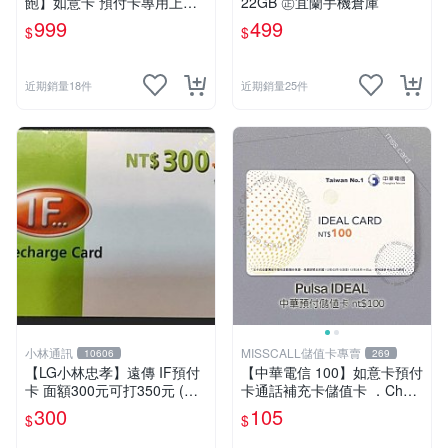
飽】如意卡 預付卡專用上網
22GB ㊣宜蘭手機倉庫
補充卡/儲值卡IDEAL999⚡Mi
999
499
$
$
ssCall儲值卡專賣
近期銷量18件
近期銷量25件
小林通訊
MISSCALL儲值卡專賣
10606
269
【LG小林忠孝】遠傳 IF預付
【中華電信 100】如意卡預付
卡 面額300元可打350元 (儲
卡通話補充卡儲值卡 ．Chun
值卡/補充卡)
ghwa IDEAL 100．門號延展
300
105
$
$
⚡MissCall儲值卡專賣