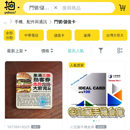
門號/儲值
登
卡
手機、配件與通訊
門號/儲值卡
全部
中華電信
儲值卡
遠傳
台灣大哥大
分類
最新上架
價格
最高人氣
人氣賣家
Y6739918325
㊣宜蘭手機倉庫
451
2225