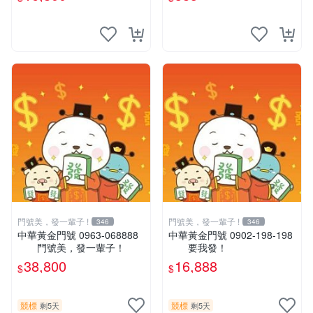
卡專賣
門號美，發一輩子 !
門號美，發一輩子 !
346
346
中華黃金門號 0963-068888
中華黃金門號 0902-198-198
門號美，發一輩子！
要我發！
38,800
16,888
$
$
競標
競標
剩5天
剩5天