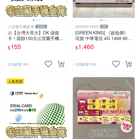
㊣宜蘭手機倉庫
GREEN KING
2225
59
㊣【台灣大哥大】OK 儲值
[GREEN KING] 《超低價》
卡！面額150元㊣宜蘭手機倉
現貨 中華電信 4G 1499 90天
庫
網路吃到飽 儲值卡 網路卡 預
155
1,460
$
$
付卡 上網卡 如意卡 電話卡
近期銷量18件
近期銷量15件
人氣賣家