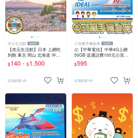
杰元生活館
㊣宜蘭手機倉庫
6225
2225
【杰元生活館】日本 上網吃
㊣【中華電信】中華4G上網
到飽 東京 岡山 北海道 沖繩
50GB 送通話費100元㊣宜蘭
吃到飽 可ESIM
手機倉庫
140 -
1,500
595
$
$
$
近期銷量1件
近期銷量1件