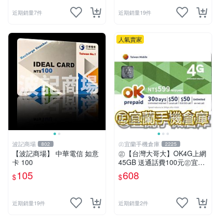
近期銷量7件
近期銷量19件
人氣賣家
波記商場
㊣宜蘭手機倉庫
802
2225
【波記商場】 中華電信 如意
㊣【台灣大哥大】OK4G上網
卡 100
45GB 送通話費100元㊣宜蘭
手機倉庫
105
608
$
$
近期銷量19件
近期銷量2件