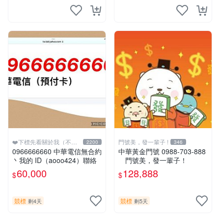
❤️下標先看關於我（不要
門號美，發一輩子 !
2200
346
先下標）
0966666660 中華電信無合約
中華黃金門號 0988-703-888
丶我的 ID（aooo424）聯絡
門號美，發一輩子！
60,000
128,888
$
$
競標
競標
剩4天
剩5天