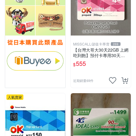
MISSCALL儲值卡專賣
269
【台灣大哥大30天22GB 上網
吃到飽】預付卡專用30天上
網補充卡/儲值卡．Internet O
555
$
K 台哥大．OK499⚡MissCall
儲值卡專賣
近期銷量69件
人氣賣家