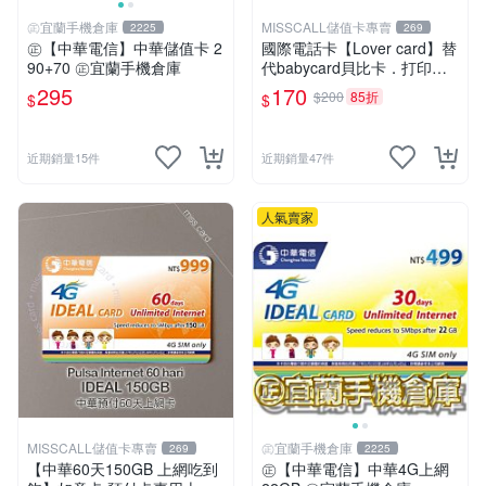
㊣宜蘭手機倉庫
MISSCALL儲值卡專賣
2225
269
㊣【中華電信】中華儲值卡 2
國際電話卡【Lover card】替
90+70 ㊣宜蘭手機倉庫
代babycard貝比卡．打印尼
泰國馬來西亞越南(移工收容
295
170
$200
85折
$
$
所可用電話卡)⚡MissCall儲值
卡專賣⚡線上快速出貨
近期銷量15件
近期銷量47件
人氣賣家
MISSCALL儲值卡專賣
㊣宜蘭手機倉庫
269
2225
【中華60天150GB 上網吃到
㊣【中華電信】中華4G上網