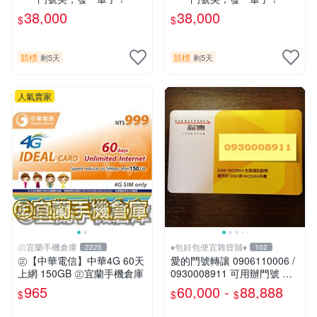
38,000
38,000
$
$
競標
競標
剩5天
剩5天
人氣賣家
㊣宜蘭手機倉庫
♦包好包便宜雜貨舖♦
2225
102
㊣【中華電信】中華4G 60天
愛的門號轉讓 0906110006 /
上網 150GB ㊣宜蘭手機倉庫
0930008911 可用辦門號 數
字磁場門號 相伴一生的好門
965
60,000 -
88,888
$
$
$
號 需過戶無合約