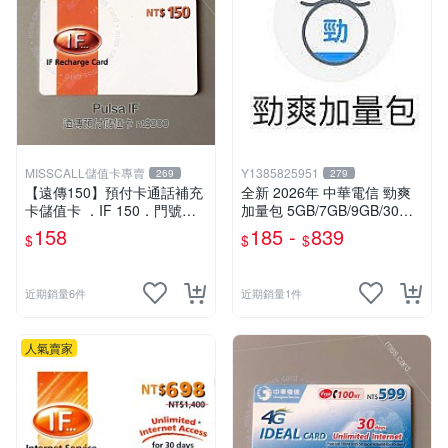
MISSCALL儲值卡專賣
Y1385825951
269
279
【遠傳150】預付卡通話補充
全新 2026年 中華電信 勁爽
卡儲值卡 ．IF 150．門號延
加量包 5GB/7GB/9GB/30日
展ifu⚡MissCall儲值卡專賣
無限上網 月租型及預付卡門
158
185 -
839
$
$
$
號適用
近期銷量6件
近期銷量1件
人氣賣家