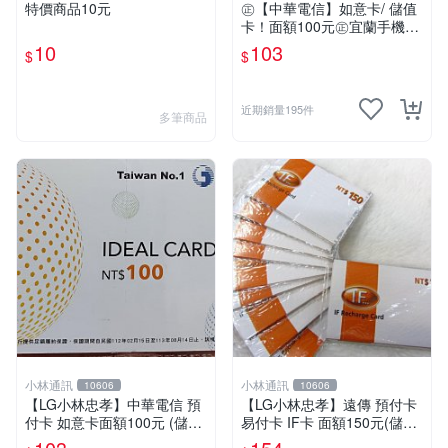
特價商品10元
㊣【中華電信】如意卡/ 儲值
卡！面額100元㊣宜蘭手機倉
庫
10
103
$
$
近期銷量195件
多筆商品
小林通訊
小林通訊
10606
10606
【LG小林忠孝】中華電信 預
【LG小林忠孝】遠傳 預付卡
付卡 如意卡面額100元 (儲值
易付卡 IF卡 面額150元(儲值
卡/補充卡)
卡/補充卡)