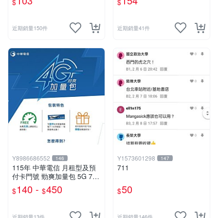
103
154
$
$
近期銷量150件
近期銷量41件
Y8986686552
Y1573601298
146
147
115年 中華電信 月租型及預
711
付卡門號 勁爽加量包 5G 7G
9G 30天無線上網
140 -
450
50
$
$
$
近期銷量13件
近期銷量146件