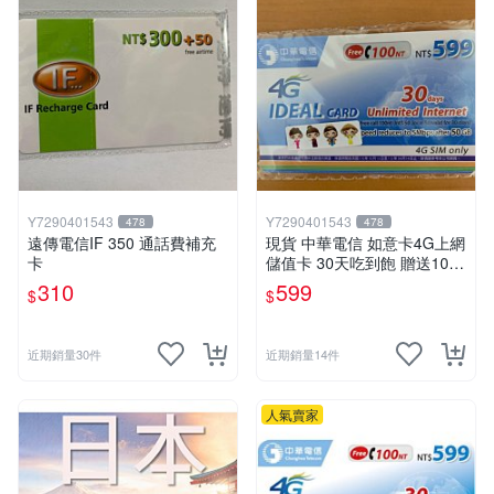
Y7290401543
Y7290401543
478
478
遠傳電信IF 350 通話費補充
現貨 中華電信 如意卡4G上網
卡
儲值卡 30天吃到飽 贈送100
元通話費
310
599
$
$
近期銷量30件
近期銷量14件
人氣賣家