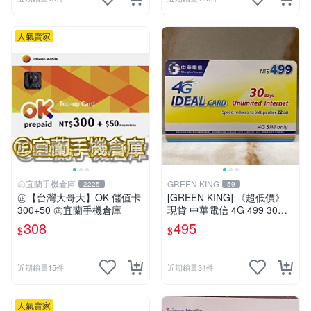
人氣賣家
㊣宜蘭手機倉庫
GREEN KING
2225
59
㊣【台灣大哥大】OK 儲值卡
[GREEN KING] 《超低價》
300+50 ㊣宜蘭手機倉庫
現貨 中華電信 4G 499 30天
網路吃到飽 儲值卡 網路卡 預
308
495
$
$
付卡 上網卡 如意卡 電話卡
近期銷量15件
近期銷量34件
人氣賣家