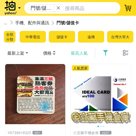
門號/儲值
登
卡
手機、配件與通訊
門號/儲值卡
全部
中華電信
儲值卡
遠傳
台灣大哥大
分類
最新上架
價格
最高人氣
人氣賣家
Y6739918325
㊣宜蘭手機倉庫
451
2227