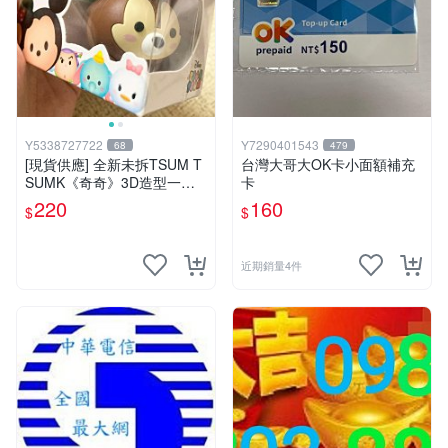
Y5338727722
Y7290401543
68
479
[現貨供應] 全新未拆TSUM T
台灣大哥大OK卡小面額補充
SUMK《奇奇》3D造型一卡
卡
通（內無儲值金）
220
160
$
$
近期銷量4件