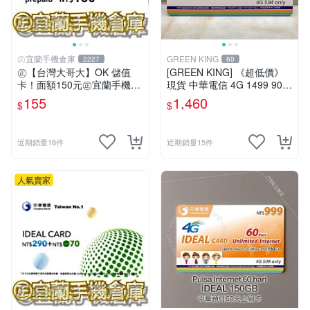
㊣宜蘭手機倉庫
GREEN KING
2227
60
㊣【台灣大哥大】OK 儲值
[GREEN KING] 《超低價》
卡！面額150元㊣宜蘭手機倉
現貨 中華電信 4G 1499 90天
庫
網路吃到飽 儲值卡 網路卡 預
155
1,460
$
$
付卡 上網卡 如意卡 電話卡
近期銷量18件
近期銷量15件
人氣賣家