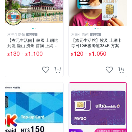
杰元生活館
杰元生活館
6226
6226
【杰元生活館】韓國 上網吃
【杰元生活館】埃及 上網卡
到飽 釜山 濟州 首爾 上網吃
每日1GB後降速384K 方案
到飽 SKT訊號 可ESIM
130 -
1,100
120 -
1,050
$
$
$
$