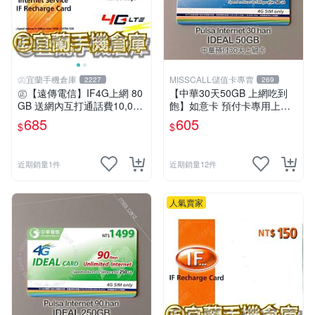
㊣宜蘭手機倉庫
MISSCALL儲值卡專賣
2227
269
㊣【遠傳電信】IF4G上網 80
【中華30天50GB 上網吃到
GB 送網內互打通話費10,000
飽】如意卡 預付卡專用上網
元㊣宜蘭手機倉庫
補充卡/儲值卡IDEAL599⚡Mi
685
605
$
$
ssCall儲值卡專賣
近期銷量1件
近期銷量12件
人氣賣家