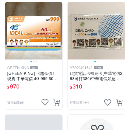
GREEN KING
Y7290401543
60
479
[GREEN KING] 《超低價》
現貨電話卡補充卡(中華電信2
現貨 中華電信 4G 999 60天
98可打380)中華電信如意卡3
網路吃到飽 儲值卡 網卡 網路
00+80中華電信380中華如意
970
310
$
$
儲值卡 上網卡 如意卡
卡
近期銷量9件
近期銷量26件