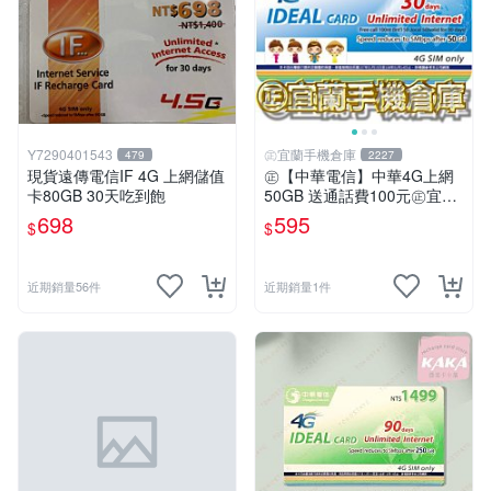
Y7290401543
㊣宜蘭手機倉庫
479
2227
現貨遠傳電信IF 4G 上網儲值
㊣【中華電信】中華4G上網
卡80GB 30天吃到飽
50GB 送通話費100元㊣宜蘭
手機倉庫
698
595
$
$
近期銷量56件
近期銷量1件