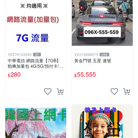
Y9379103950
Y2313999079
57
239
中華電信 網路流量【7GB】
黃金門號 五星 連號
勁爽加量包 4G/5G/預付卡/如
意卡/月租 均可
280
55,555
$
$