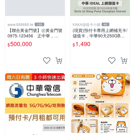
www.888888.tw
KAKA儲值卡小舖
130
40
【聯合黃金門號】㊣黃金門號
(現貨)預付卡專用上網補充卡/
0975-123456 正中華，六
儲值卡．中華90天250GB．
順號，順啦！！(可刷卡)
上網吃到飽．如意卡 IDEAL1
500,000
1,490
$
$
499 [KAKA儲值卡小舖]