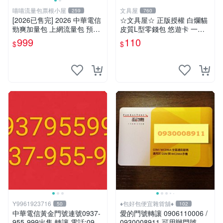
喵喵流量包票根小屋
文具屋
259
760
[2026已售完] 2026 中華電信
☆文具屋☆ 正版授權 白爛貓
勁爽加量包 上網流量包 預付
皮質L型零錢包 悠遊卡 一卡
卡可用 5G/7G/9G 30天吃到
通 零錢包
999
110
$
$
飽 網路流量
Y9961923716
♦包好包便宜雜貨舖♦
50
102
中華電信黃金門號連號0937-
愛的門號轉讓 0906110006 /
955-999出售 轉讓 電話:0973
0930008911 可用辦門號 數