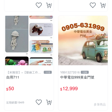
【米雜貨】×【樂繪工作
Y8913273516
115
126
坊】
自用711
中華電信999黃金門號
50
12,999
$
$
近期銷量194件
多筆商品