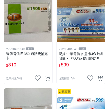
Y7290401543
Y7290401543
479
479
遠傳電信IF 350 通話費補充
現貨 中華電信 如意卡4G上網
卡
儲值卡 30天吃到飽 贈送100
元通話費
310
599
$
$
近期銷量30件
近期銷量13件
人氣賣家