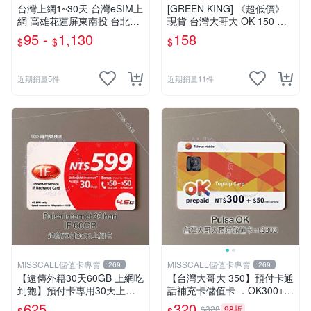
台灣上網1~30天 台灣eSIM上
[GREEN KING] 《超低價》
網 高雄花蓮屏東南投 台北台
現貨 台灣大哥大 OK 150 通
中新竹 合歡山烏來墾丁 露營
話費儲值卡 預付卡 電話卡 面
95 -
1,130
158
$
$
$
畢旅eSIM 台灣旅遊 台哥大
額150
【樂上網】
近期銷量5件
近期銷量11件
MISSCALL儲值卡專賣
MISSCALL儲值卡專賣
269
269
【遠傳外籍30天60GB 上網吃
【台灣大哥大 350】預付卡通
到飽】預付卡專用30天上網
話補充卡儲值卡 ．OK300+5
補充卡/儲值卡．Internet if
0．門號延展⚡MissCall儲值卡
625
320
$328
98折