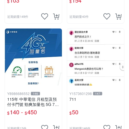
103
154
$
$
近期銷量149件
近期銷量40件
Y8986686552
Y1573601298
146
147
115年 中華電信 月租型及預
711
付卡門號 勁爽加量包 5G 7G
9G 30天無線上網
140 -
450
50
$
$
$
近期銷量13件
近期銷量146件