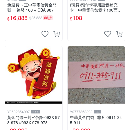
免運費 ~ 正中華電信黃金門
(現貨)預付卡專用語音補充
號 一路發 168 + CBA 987
卡．中華電信如意卡100面額
．Chunghwa IDEAL 100 [KA
16,888
108
$25,888
66折
$
$
KA儲值卡小舖]
Y0602854997
Y0777863393
167
22
黃金門號一對~特價~092X-97
中華黄金門號--非凡 0911-34
8-978 //093X-978-978
5-911