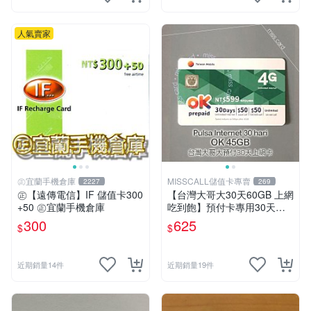
人氣賣家
㊣宜蘭手機倉庫
MISSCALL儲值卡專賣
2227
269
㊣【遠傳電信】IF 儲值卡300
【台灣大哥大30天60GB 上網
+50 ㊣宜蘭手機倉庫
吃到飽】預付卡專用30天上
網補充卡/儲值卡．Internet O
300
625
$
$
K 台哥大．OK599⚡MissCall
儲值卡專賣
近期銷量14件
近期銷量19件