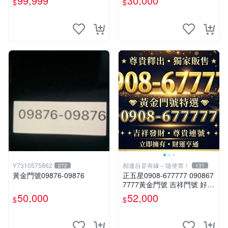
99,999
30,000
$
$
Y7310575862
相逢自是有緣～隨便賣！
272
131
黃金門號09876-09876
正五星0908-677777 090867
7777黃金門號 吉祥門號 好記
門號 生意號 商務號 777 非六
50,000
52,000
$
$
星 順子 豹子168 666 888 99
9