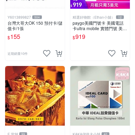
Y6013899827
精選好物館（Ethan小舖）
504
12
台灣大哥大OK 150 預付卡/儲
paygo美國門號卡 美國電話
值卡/1張
卡ultra mobile 實體門號 美國
sim卡 長期保號 低月租 可收
155
919
$
$
美國銀行簡訊 平台會員註冊
可在台灣使用
近期銷量10件
E 當舖
KAKA儲值卡小舖
99
40