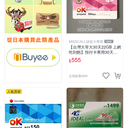
MISSCALL儲值卡專賣
269
【台灣大哥大30天22GB 上網
吃到飽】預付卡專用30天上
網補充卡/儲值卡．Internet O
555
$
K 台哥大．OK499⚡MissCall
儲值卡專賣
近期銷量69件
人氣賣家