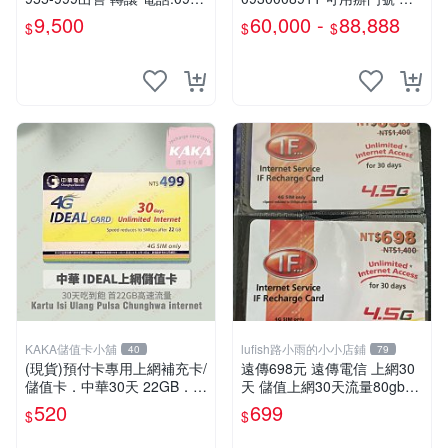
-508-925
字磁場門號 相伴一生的好門
9,500
60,000 -
88,888
$
$
$
號 需過戶無合約
KAKA儲值卡小舖
lufish路小雨的小小店鋪
40
79
(現貨)預付卡專用上網補充卡/
遠傳698元 遠傳電信 上網30
儲值卡．中華30天 22GB．上
天 儲值上網30天流量80gb超
網吃到飽．如意卡 IDEAL499
量降速5mbps 本國人可儲值 I
520
699
$
$
[KAKA儲值卡小舖]
F698