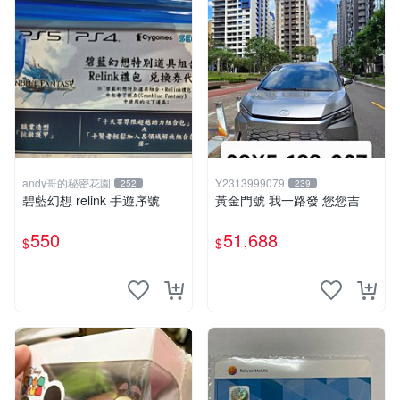
andy哥的秘密花園
Y2313999079
252
239
碧藍幻想 relink 手遊序號
黃金門號 我一路發 您您吉
550
51,688
$
$