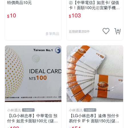
特價商品10元
㊣【中華電信】如意卡/ 儲值
卡！面額100元㊣宜蘭手機倉
庫
10
103
$
$
近期銷量202件
多筆商品
小林通訊
小林通訊
10607
10607
【LG小林忠孝】中華電信 預
【LG小林忠孝】遠傳 預付卡
付卡 如意卡面額100元 (儲值
易付卡 IF卡 面額150元(儲值
卡/補充卡)
卡/補充卡)