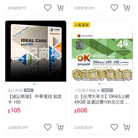
近期銷量7件
近期銷量19件
人氣賣家
波記商場
㊣宜蘭手機倉庫
802
2227
【波記商場】 中華電信 如意
㊣【台灣大哥大】OK4G上網
卡 100
45GB 送通話費100元㊣宜蘭
手機倉庫
105
608
$
$
近期銷量19件
近期銷量2件