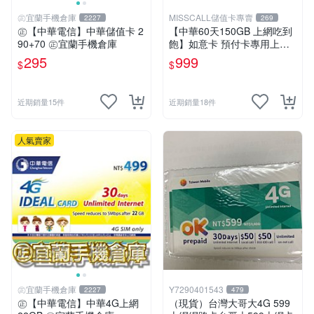
㊣宜蘭手機倉庫
MISSCALL儲值卡專賣
2227
269
㊣【中華電信】中華儲值卡 2
【中華60天150GB 上網吃到
90+70 ㊣宜蘭手機倉庫
飽】如意卡 預付卡專用上網
補充卡/儲值卡IDEAL999⚡Mi
295
999
$
$
ssCall儲值卡專賣
近期銷量15件
近期銷量18件
人氣賣家
㊣宜蘭手機倉庫
Y7290401543
2227
479
㊣【中華電信】中華4G上網
（現貨）台灣大哥大4G 599