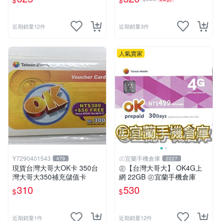
$
$
u．if599⚡MissCall儲值卡專
專賣
賣
近期銷量12件
近期銷量3件
人氣賣家
Y7290401543
㊣宜蘭手機倉庫
479
2227
現貨台灣大哥大OK卡 350台
㊣【台灣大哥大】 OK4G上
灣大哥大350補充儲值卡
網 22GB ㊣宜蘭手機倉庫
310
530
$
$
近期銷量1件
近期銷量12件