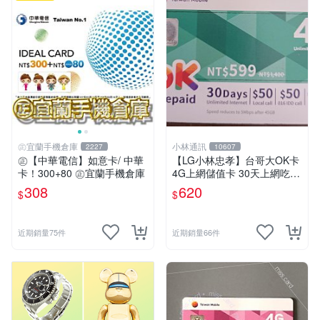
㊣宜蘭手機倉庫
小林通訊
2227
10607
㊣【中華電信】如意卡/ 中華
【LG小林忠孝】台哥大OK卡
卡！300+80 ㊣宜蘭手機倉庫
4G上網儲值卡 30天上網吃到
飽 (45GB後降速至5MB)
308
620
$
$
近期銷量75件
近期銷量66件