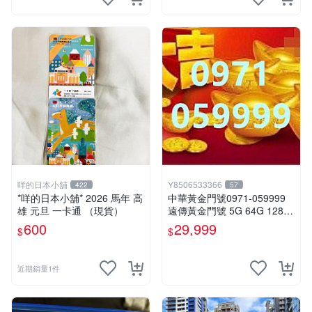
咩的日本小舖
Y8506533366
422
57
*咩的日本小舖* 2026 馬年 高
中華黃金門號0971-059999
雄 元旦 一卡通 （現貨）
遠傳黃金門號 5G 64G 128G
256G 遠傳黃金門號8888 黃
600
29,999
$
$
金門號999 黃金門號9999 好
記門號 易經門號
近期銷量1件