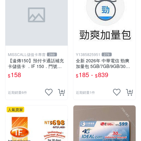
MISSCALL儲值卡專賣
Y1385825951
269
279
【遠傳150】預付卡通話補充
全新 2026年 中華電信 勁爽
卡儲值卡 ．IF 150．門號延
加量包 5GB/7GB/9GB/30日
展ifu⚡MissCall儲值卡專賣
無限上網 月租型及預付卡門
158
185 -
839
$
$
$
號適用
近期銷量6件
近期銷量1件
人氣賣家