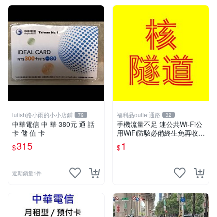
lufish路小雨的小小店鋪
福利品outlet通路
79
32
中華電信 中 華 380元 通 話
手機流量不足 連公共Wi-Fi公
卡 儲 值 卡
用WiFi防駭必備終生免再收費
VPN server私有雲核隧道
315
1
$
$
近期銷量1件