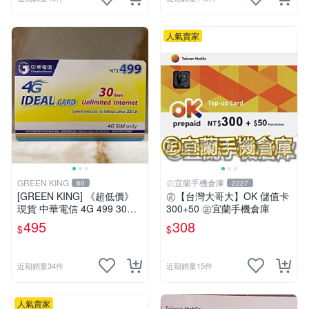
人氣賣家
GREEN KING
㊣宜蘭手機倉庫
60
2227
[GREEN KING] 《超低價》
㊣【台灣大哥大】OK 儲值卡
現貨 中華電信 4G 499 30天
300+50 ㊣宜蘭手機倉庫
網路吃到飽 儲值卡 網路卡 預
495
308
$
$
付卡 上網卡 如意卡 電話卡
近期銷量34件
近期銷量15件
人氣賣家