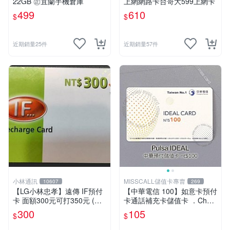
22GB ㊣宜蘭手機倉庫
上網網路卡台哥大599上網卡
499
610
$
$
近期銷量25件
近期銷量57件
小林通訊
MISSCALL儲值卡專賣
10607
269
【LG小林忠孝】遠傳 IF預付
【中華電信 100】如意卡預付
卡 面額300元可打350元 (儲
卡通話補充卡儲值卡 ．Chun
值卡/補充卡)
ghwa IDEAL 100．門號延展
300
105
$
$
⚡MissCall儲值卡專賣