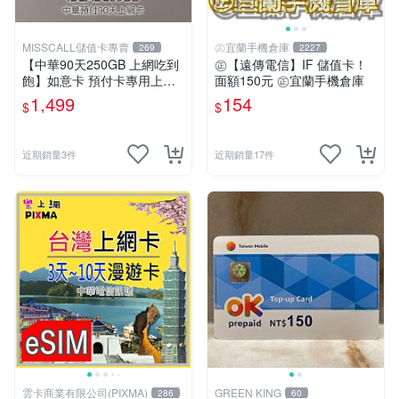
MISSCALL儲值卡專賣
㊣宜蘭手機倉庫
269
2227
【中華90天250GB 上網吃到
㊣【遠傳電信】IF 儲值卡！
飽】如意卡 預付卡專用上網
面額150元 ㊣宜蘭手機倉庫
補充卡/儲值卡IDEAL1499⚡M
1,499
154
$
$
issCall儲值卡專賣
近期銷量3件
近期銷量17件
雲卡商業有限公司(PIXMA)
GREEN KING
286
60