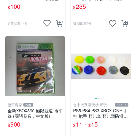
30/24按鈕&搖桿球 全4色
冠興 飛絡力 財神爺 大型遊戲
100
235
$
$
機投幣器
近期銷量14件
近期銷量5件
優質賣家
台中大眾電玩/大眾玩具
658
11527
店
全新XBOX360 極限競速 地平
PS5 PS4 PS3 XBOX ONE 手
線 (國語發音，中文版)
把 把手 類比套 類比頭防滑保
護套 香菇 磨菇頭 搖杆防塵套
900
11 -
15
$
$
$
【台中大眾電玩】