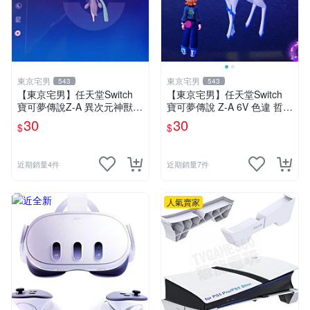
東京宅男
東京宅男
543
543
【東京宅男】任天堂Switch
【東京宅男】任天堂Switch
寶可夢傳說Z-A 異次元神獸
寶可夢傳說 Z-A 6V 色違 哲爾
色違 官方配布 美洛耶塔
尼亞斯
30
30
$
$
近期銷量4件
近期銷量7件
人氣賣家