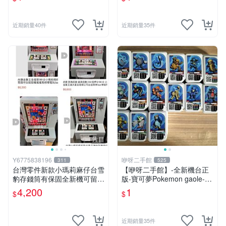
款、4星不挑款、隨機出貨
款、1星不挑款、隨機出貨
近期銷量40件
近期銷量35件
注目
Y6775838196
咿呀二手館
311
525
台灣零件新款小瑪莉麻仔台雪
【咿呀二手館】-全新機台正
豹存錢筒有保固全新機可留言
版-寶可夢Pokemon gaole-混
用大榮貨到付款(組裝台灣零
各彈寶可夢卡匣- 二星隨機
4,200
1
$
$
件 )豹中豹金象王bar生日禮
款、2星不挑款、隨機出貨
物月光紅白機
近期銷量35件