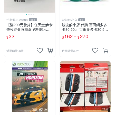
招財貓ZCM888
波波的小店
301
86
【滿299元發貨】任天堂gb卡
波波的小店 代購 百田網多多
帶收納盒收藏盒 透明展示盒
卡30 50元 百田多多卡30 50
gameboy正版游戲保護 日版
奧幣(奧比島 奧拉星 龍鬥士
32
162 -
270
$
$
$
奧奇傳說 奧雅之光 奧義聯盟)
近期銷量25件
近期銷量30件
注目