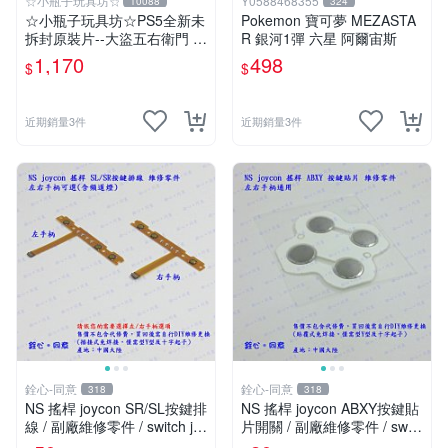
☆小瓶子玩具坊☆
Y0588468355
10088
324
☆小瓶子玩具坊☆PS5全新未
Pokemon 寶可夢 MEZASTA
拆封原裝片--大盜五右衛門 4
R 銀河1彈 六星 阿爾宙斯
0 週年紀念合輯 日文版 (日
1,170
498
$
$
版)
近期銷量3件
近期銷量3件
銓心-同意
銓心-同意
318
318
NS 搖桿 joycon SR/SL按鍵排
NS 搖桿 joycon ABXY按鍵貼
線 / 副廠維修零件 / switch jo
片開關 / 副廠維修零件 / switc
y-con 手柄專用款
h joy-con手柄專用款