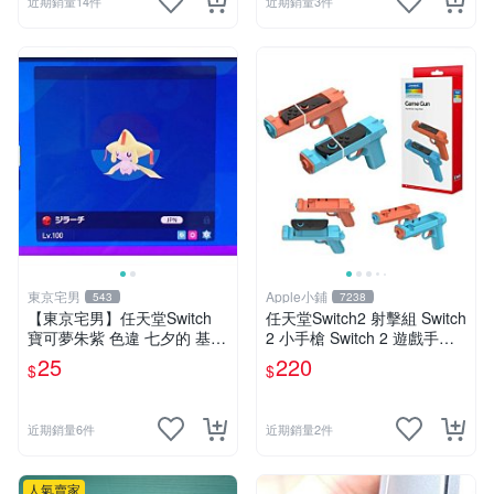
近期銷量14件
近期銷量3件
東京宅男
Apple小鋪
543
7238
【東京宅男】任天堂Switch
任天堂Switch2 射擊組 Switch
寶可夢朱紫 色違 七夕的 基拉
2 小手槍 Switch 2 遊戲手把
祈
Switch2 射擊槍 2支裝
25
220
$
$
近期銷量6件
近期銷量2件
人氣賣家