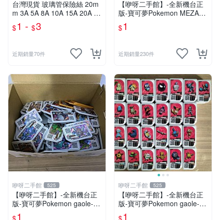
台灣現貨 玻璃管保險絲 20m
【咿呀二手館】-全新機台正
m 3A 5A 8A 10A 15A 20A 30
版-寶可夢Pokemon MEZAST
A 主機板保險絲 冠興 財神爺
AR星塵寶可夢卡匣- 混各彈星
1 -
3
1
$
$
$
飛絡力 娃娃機零件
塵寶可夢卡匣- 2.3.4星隨機
款、二.三.四星不挑款、隨機
出貨
近期銷量70件
近期銷量230件
咿呀二手館
咿呀二手館
525
525
【咿呀二手館】-全新機台正
【咿呀二手館】-全新機台正
版-寶可夢Pokemon gaole-混
版-寶可夢Pokemon gaole-混
各彈寶可夢卡匣- 四星隨機
各彈寶可夢卡匣- 一星隨機
1
1
$
$