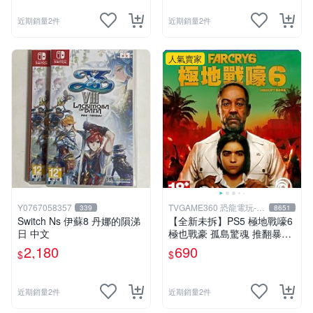
近期銷量2件
近期銷量2件
人氣賣家
Y0767058357
TVGAME360 恐龍電玩-台
339
8651
中店
Switch Ns 伊蘇8 丹娜的隕涕
【全新未拆】PS5 極地戰嚎6
日 中文
極也戰豪 孤島驚魂 推翻暴君
革命運動 FAR CRY VI 6 中文
2,180
690
$
$
版【台中恐龍電玩】
近期銷量2件
近期銷量2件