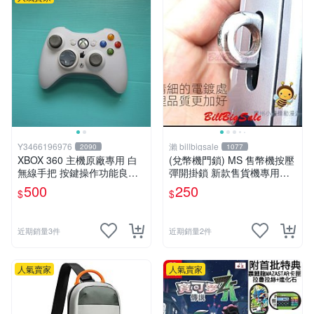
Y3466196976
瀨 billbigsale
2090
1077
XBOX 360 主機原廠專用 白
(兌幣機門鎖) MS 售幣機按壓
無線手把 按鍵操作功能良好..
彈開掛鎖 新款售貨機專用櫃
如圖
門 PP虎娃娃機門鎖
500
250
$
$
近期銷量3件
近期銷量2件
人氣賣家
人氣賣家