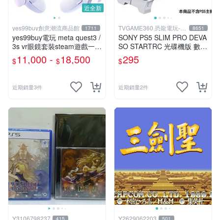
近全新
yes99buy創意潮流商品館
TVGAME360 恐龍電玩-台
1711
8651
中店
yes99buy電玩 meta quest3 /
SONY PS5 SLIM PRO DEVA
3s vr眼鏡套裝steam遊戲一體
SO STARTRC 光碟機版 數位
機福利品
版 主機橫放架 支架 支撐架
11,000 -
18,500
295
$
$
$
台中
近期銷量3件
近期銷量2件
Y3106798237
Y2629062203
415
501