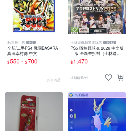
3c科技小店
士林遊戲頻道電玩店
545
19982
全新/二手PS4 戰國BASARA
PS5 職棒野球魂 2026 中文版
真田幸村傳 中文
亞版 全新未拆封［士林遊戲
頻道］
550 -
700
1,470
$
$
$
近期銷量2件
多筆商品