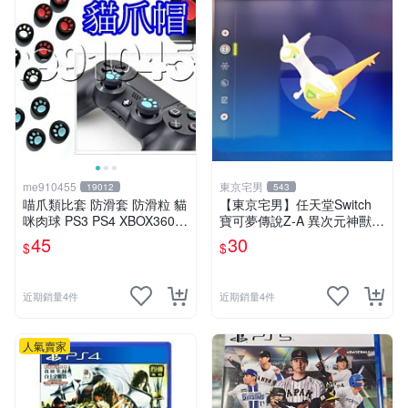
me910455
東京宅男
19012
543
喵爪類比套 防滑套 防滑粒 貓
【東京宅男】任天堂Switch
咪肉球 PS3 PS4 XBOX360 X
寶可夢傳說Z-A 異次元神獸
BOX ONE PS2 通用 有現貨
色違 拉帝亞斯
45
30
$
$
顏色隨機
近期銷量4件
近期銷量4件
人氣賣家