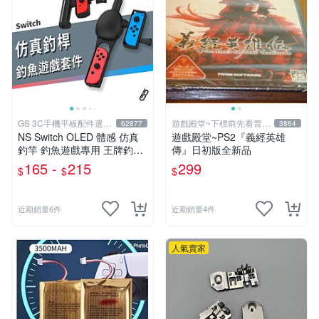
GS 3C手機平板配件選品
遊戲殿堂~下標前先看賣場
62877
3864
店
關於我
NS Switch OLED 體感 仿真
遊戲殿堂~PS2『義經英雄
釣竿 釣魚遊戲專用 王牌釣手
傳』日初版全新品
釣魚明星 Joy-Con 專用
165 -
215
299
$
$
$
近期銷量6件
近期銷量4件
人氣賣家