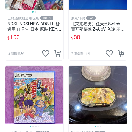
士林遊戲頻道電玩店
東京宅男
19982
543
NDSL NDSi NEW 3DS LL 皆
【東京宅男】任天堂Switch
適用 任天堂 日本 原裝 KEYS
寶可夢傳說 Z-A 6V 色違 基格
FACTORY 伸縮式 觸控筆 米
爾德 官方配布
100
30
$
$
黃色
近期銷量3件
近期銷量11件