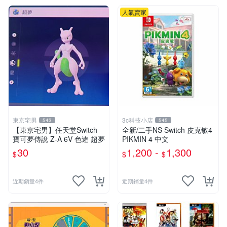
人氣賣家
東京宅男
3c科技小店
543
545
【東京宅男】任天堂Switch
全新/二手NS Switch 皮克敏4
寶可夢傳說 Z-A 6V 色違 超夢
PIKMIN 4 中文
30
1,200 -
1,300
$
$
$
近期銷量4件
近期銷量4件