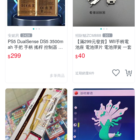
安妮思
招財貓ZCM888
2428
301
PS5 DualSense DS5 3500m
【滿299元發貨】WII手柄電
ah 手把 手柄 搖桿 控制器 電
池座 電池彈片 電池彈簧 一套
池
299
40
$
$
近期銷量6件
多筆商品