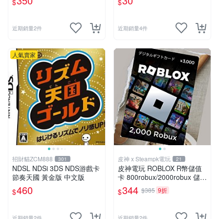
350
30
$
$
近期銷量2件
近期銷量4件
人氣賣家
招財貓ZCM888
皮神 x Steampk電玩
301
21
NDSL NDSi 3DS NDS游戲卡
皮神電玩 ROBLOX R幣儲值
節奏天國 黃金版 中文版
卡 800robux/2000robux 儲值
序號
460
344
$385
9折
$
$
近期銷量2件
近期銷量2件