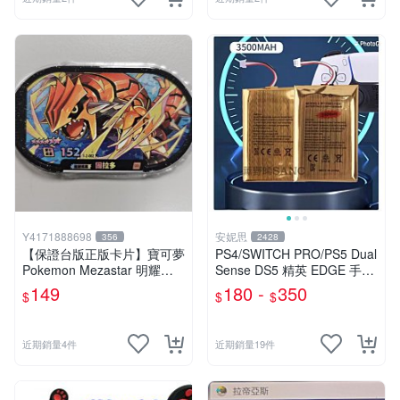
Y4171888698
安妮思
356
2428
【保證台版正版卡片】寶可夢
PS4/SWITCH PRO/PS5 Dual
Pokemon Mezastar 明耀之
Sense DS5 精英 EDGE 手把
星 第2彈 六星台版 固拉多
手柄 搖桿 控制器 電池
149
180 -
350
$
$
$
《保證正版卡匣》
近期銷量4件
近期銷量19件