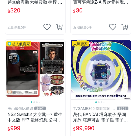
芽無線震動 六軸震動 搖桿 P
寶可夢傳說Z-A 異次元神獸
S3控制器 手柄
色違 蓋歐卡
320
30
$
$
近期銷量5件
近期銷量6件
超人氣賣家
人氣賣家
玉山最低比價網
TVGAME360 恐龍電玩-台
2467
8651
中店
NS2 Switch2 太空戰士7 重生
萬代 BANDAI 塔麻歌子 樂園
中文版 FF7 最終幻想 公司貨
系列 塔麻可吉 電子雞 電子寵
VII Rebirth
物 極地冰雪 TAMAGOTCHI
999
99,990
$
$
【台中恐龍電玩】