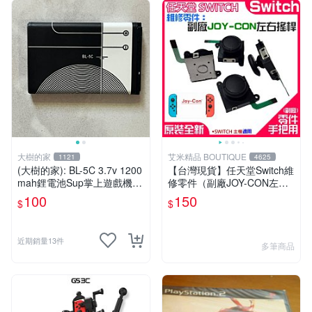
大樹的家
艾米精品 BOUTIQUE
1121
4625
(大樹的家): BL-5C 3.7v 1200
【台灣現貨】任天堂Switch維
mah鋰電池Sup掌上遊戲機/
修零件（副廠JOY-CON左右
插卡音箱/ 藍牙喇叭/ MP3 通
搖桿）＃B13026 左右共用
100
150
$
$
用大特價
香菇頭 3D搖桿 手把搖桿
近期銷量13件
多筆商品