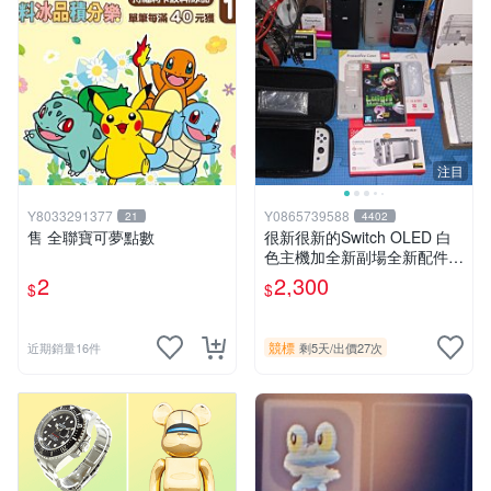
注目
Y8033291377
Y0865739588
21
4402
售 全聯寶可夢點數
很新很新的Switch OLED 白
色主機加全新副場全新配件一
堆和一片路易2遊戲片~一元
2
2,300
$
$
起標無底價便宜賣囉
競標
近期銷量16件
剩5天
/
出價27次