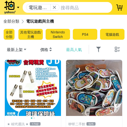
電玩遊戲
登
與主機
全部分類
電玩遊戲與主機
全部
其他電玩遊戲/
Nintendo
PS4
電腦遊戲
分類
主機
Switch
最新上架
價格
最高人氣
★ 竣玳通訊 ★
咿呀二手館
1742
525