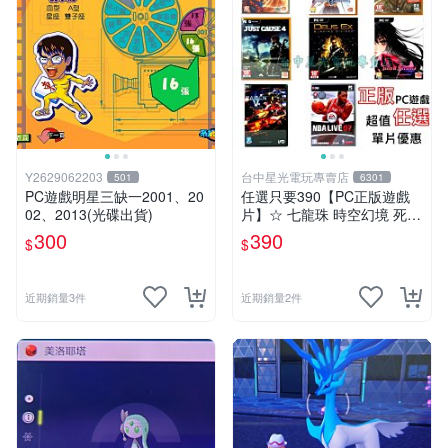
Y2629062203
台中星光電玩專賣店
501
6301
PC遊戲明星三缺一2001、20
任選只要390【PC正版遊戲
02、2013(光碟出貨)
片】☆ 七龍珠 時空幻境 死亡
之島 正當防衛 雷電 籃球 ☆
300
390
$
$
全新品【特價優惠】台中星光
電玩
近期銷量3件
近期銷量2件