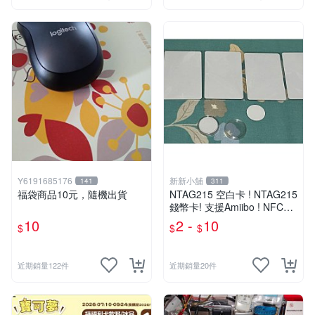
Y6191685176
新新小舖
141
311
福袋商品10元，隨機出貨
NTAG215 空白卡 ! NTAG215
錢幣卡! 支援Amiibo ! NFC卡
! 全新未使用 !
10
2 -
10
$
$
$
近期銷量122件
近期銷量20件