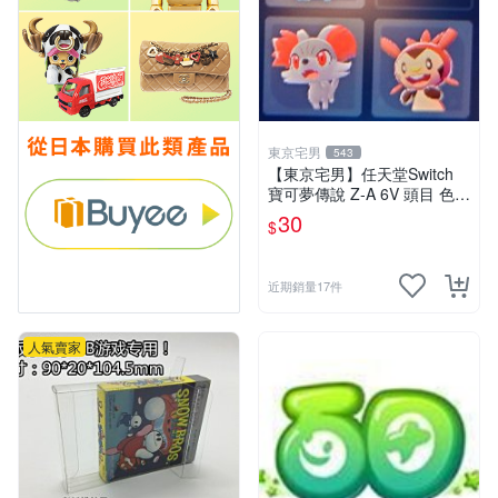
東京宅男
543
【東京宅男】任天堂Switch
寶可夢傳說 Z-A 6V 頭目 色違
XY版御三家 一隻30元
30
$
近期銷量17件
人氣賣家