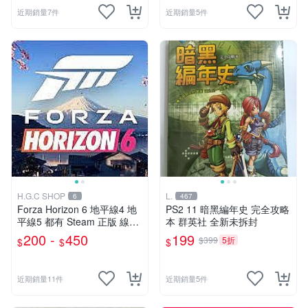
近期銷量7件
近期銷量5件
H.G.C SHOP
L.
6
467
Forza Horizon 6 地平線4 地
PS2 11 暗黑編年史 完全攻略
平線5 都有 Steam 正版 線上
本 群英社 全新未拆封
聯機
200 -
450
199
$399
5折
$
$
$
近期銷量11件
近期銷量5件