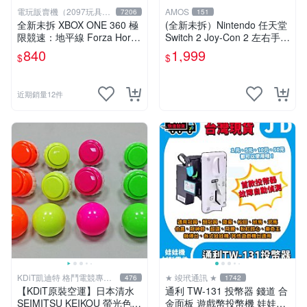
電玩販賣機（2097玩具公
AMOS
7206
151
仔舖
全新未拆 XBOX ONE 360 極
(全新未拆）Nintendo 任天堂
限競速：地平線 Forza Horiz
Switch 2 Joy-Con 2 左右手控
on (講中文的) -中英文字幕語
制器 NS2 現貨 台灣公司貨/s
840
1,999
$
$
音亞版-
witch2 手把/
近期銷量12件
KDiT凱迪特 格鬥電競專業
★ 竣玳通訊 ★
476
1742
開發
【KDiT原裝空運】日本清水
通利 TW-131 投幣器 錢道 合
SEIMITSU KEIKOU 螢光色系
金面板 遊戲幣投幣機 娃娃機