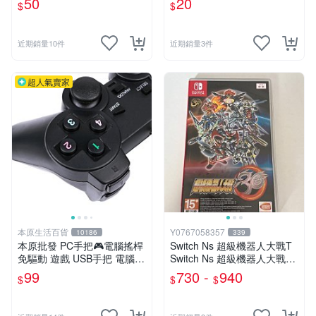
50
20
$
$
近期銷量10件
近期銷量3件
超人氣賣家
本原生活百貨
Y0767058357
10186
339
本原批發 PC手把🎮電腦搖桿
Switch Ns 超級機器人大戰T
免驅動 遊戲 USB手把 電腦手
Switch Ns 超級機器人大戰30
把 電玩遊戲 免安裝手把 遊戲
Switch Ns 超級機器人大戰V
99
730 -
940
$
$
$
手把 遊戲搖桿 SG693
中文版