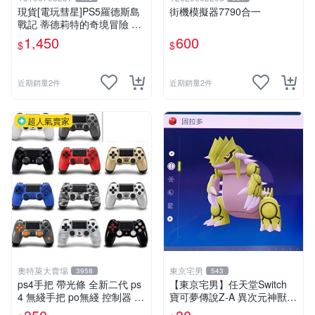
現貨[電玩彗星]PS5羅德斯島
街機模擬器7790合一
戰記 蒂德莉特的奇境冒險 支
援中文(全新未拆)附首批雙特
1,450
600
$
$
典 2D橫向動作遊戲 惡魔城
近期銷量2件
近期銷量2件
超人氣賣家
奧特萊大賣場
東京宅男
3958
543
ps4手把 帶光條 全新二代 ps
【東京宅男】任天堂Switch
4 無綫手把 po無綫 控制器 電
寶可夢傳說Z-A 異次元神獸
腦搖罕 PC 手把W
色違 固拉多