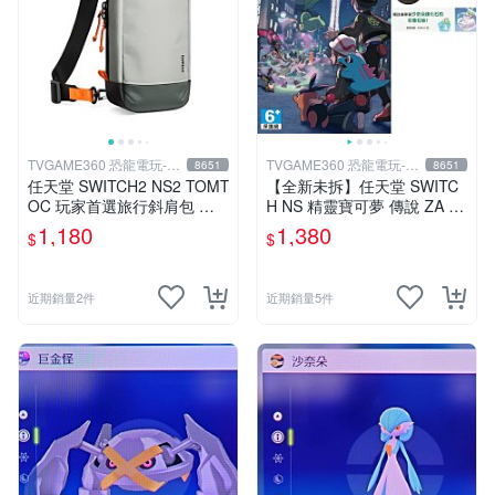
TVGAME360 恐龍電玩-台
TVGAME360 恐龍電玩-台
8651
8651
中店
中店
任天堂 SWITCH2 NS2 TOMT
【全新未拆】任天堂 SWITC
OC 玩家首選旅行斜肩包 主
H NS 精靈寶可夢 傳說 ZA P
機收納包 主機包 防潑水 灰色
OKEMON LEGENDS Z-A 中
1,180
1,380
$
$
G49S1G1 台中
文版附特典
近期銷量2件
近期銷量5件