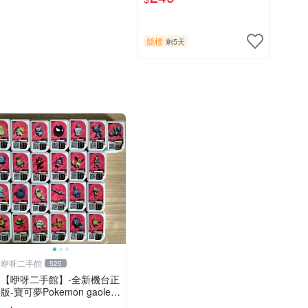
標品/下標前請細讀商品內
容)
競標
剩5天
咿呀二手館
525
【咿呀二手館】-全新機台正
版-寶可夢Pokemon gaole-
混各彈寶可夢卡匣- 一星隨