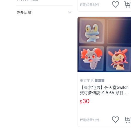
近期銷量35件
更多店舖
東京宅男
543
【東京宅男】任天堂Switch
寶可夢傳說 Z-A 6V 頭目 色
違 XY版御三家 一隻30元
30
$
近期銷量17件