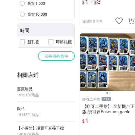
1 -
3
$
$
高於1,000
神爺 飛絡力 娃娃機零件
高於10,000
近期銷量70件
時間
新刊登
即將結標
清除所有條件
相關店鋪
嘉藏珍品
19121件商品
咿呀二手館
525
【咿呀二手館】-全新機台正
觀己
版-寶可夢Pokemon gaole-
14145件商品
混各彈寶可夢卡匣- 二星隨
1
$
機款、2星不挑款、隨機出
貨
【小蕙館】現貨可直接下標
14016件商品