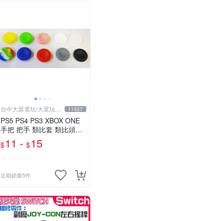
台中大眾電玩/大眾玩具
11527
店
PS5 PS4 PS3 XBOX ONE
手把 把手 類比套 類比頭防
滑保護套 香菇 磨菇頭 搖杆
11 -
15
$
$
防塵套【台中大眾電玩】
近期銷量5件