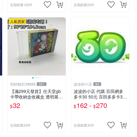
近期銷量122件
近期銷量20件
人氣賣家
招財貓ZCM888
波波的小店
301
86
【滿299元發貨】任天堂gb
波波的小店 代購 百田網多
卡帶收納盒收藏盒 透明展示
多卡30 50元 百田多多卡30
盒 gameboy正版游戲保護
50奧幣(奧比島 奧拉星 龍鬥
32
162 -
270
$
$
$
日版
士 奧奇傳說 奧雅之光 奧義
聯盟)
近期銷量25件
近期銷量30件