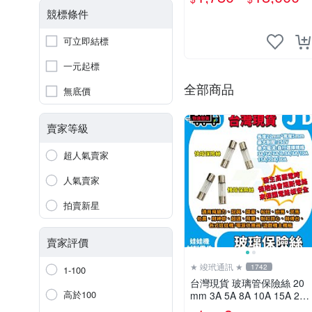
競標條件
可立即結標
一元起標
全部商品
無底價
賣家等級
超人氣賣家
人氣賣家
拍賣新星
賣家評價
★ 竣玳通訊 ★
1742
1-100
台灣現貨 玻璃管保險絲 20
高於100
mm 3A 5A 8A 10A 15A 20A
30A 主機板保險絲 冠興 財