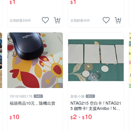
1
1
$
$
彈星塵寶可夢卡匣- 2.3.4星
機款、4星不挑款、隨機出
隨機款、二.三.四星不挑
貨
款、隨機出貨
近期銷量230件
近期銷量40件
Y6191685176
新新小舖
141
311
福袋商品10元，隨機出貨
NTAG215 空白卡 ! NTAG21
5 錢幣卡! 支援Amiibo ! NFC
卡 ! 全新未使用 !
10
2 -
10
$
$
$