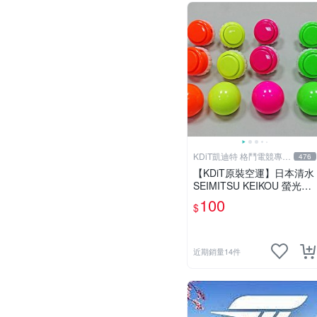
KDiT凱迪特 格鬥電競專業
476
開發
【KDiT原裝空運】日本清水
SEIMITSU KEIKOU 螢光色
系30/24按鈕&搖桿球 全4色
100
$
近期銷量14件