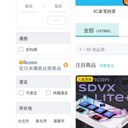
-
3C家電精選
確定
全部
(167885)
優惠
1 ~ 60 筆結果
折扣碼
注目商品
我要曝光
人氣賣家
運送
可面交
跨國運送
所在地
台北市
新北市
基隆市