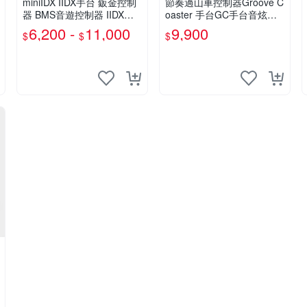
miniIDX IIDX手台 鈑金控制
節奏過山車控制器Groove C
器 BMS音遊控制器 IIDX專
oaster 手台GC手台音炫軌
用手台
道控制器
6,200 -
11,000
9,900
$
$
$