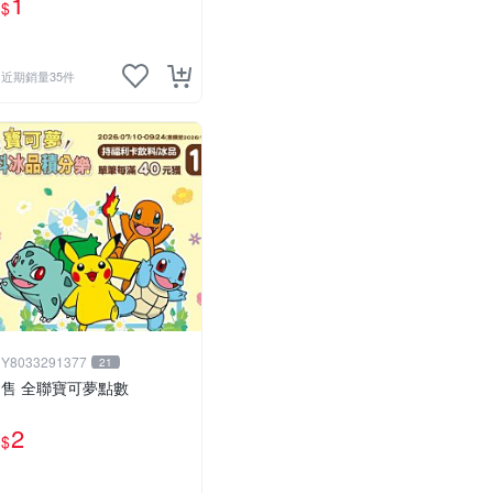
1
$
機款、1星不挑款、隨機出
貨
近期銷量35件
Y8033291377
21
售 全聯寶可夢點數
2
$