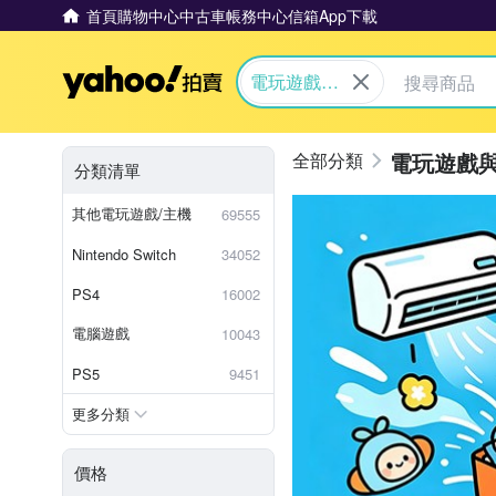
首頁
購物中心
中古車
帳務中心
信箱
App下載
Yahoo拍賣
電玩遊戲與
主機
電玩遊戲
分類清單
其他電玩遊戲/主機
69555
Nintendo Switch
34052
PS4
16002
電腦遊戲
10043
PS5
9451
更多分類
價格