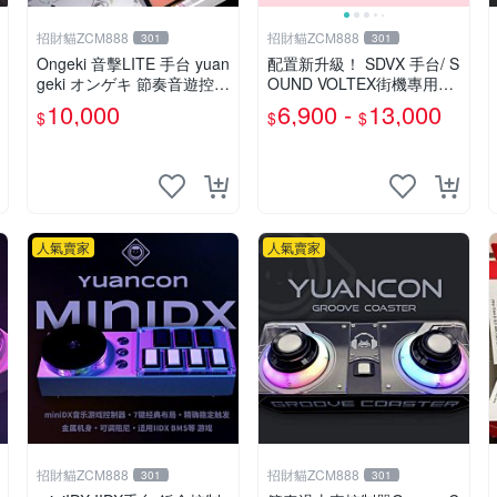
招財貓ZCM888
招財貓ZCM888
301
301
Ongeki 音擊LITE 手台 yuan
配置新升級！ SDVX 手台/ S
geki オンゲキ 節奏音遊控制
OUND VOLTEX街機專用代
器 外設
號：FAUCETWO+
10,000
6,900 -
13,000
$
$
$
人氣賣家
人氣賣家
招財貓ZCM888
招財貓ZCM888
301
301