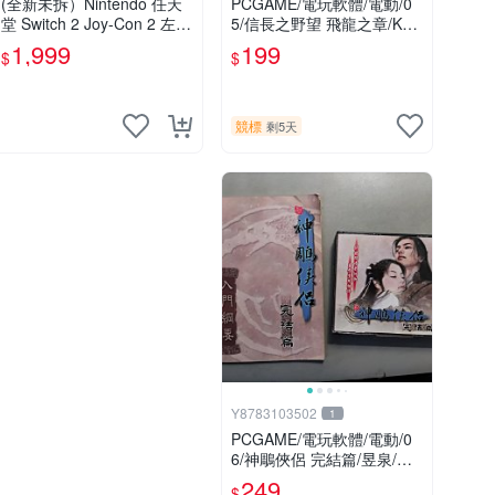
(全新未拆）Nintendo 任天
PCGAME/電玩軟體/電動/0
堂 Switch 2 Joy-Con 2 左右
5/信長之野望 飛龍之章/KOE
手控制器 NS2 現貨 台灣公
I 光榮/非大宇/非軟體世界/非
1,999
199
$
$
司貨/switch2 手把/
宇峻(競標品/下標前請細讀
商品內容)
競標
剩5天
Y8783103502
1
PCGAME/電玩軟體/電動/0
6/神鵰俠侶 完結篇/昱泉/非
大宇/非軟體世界/非宇峻(競
249
$