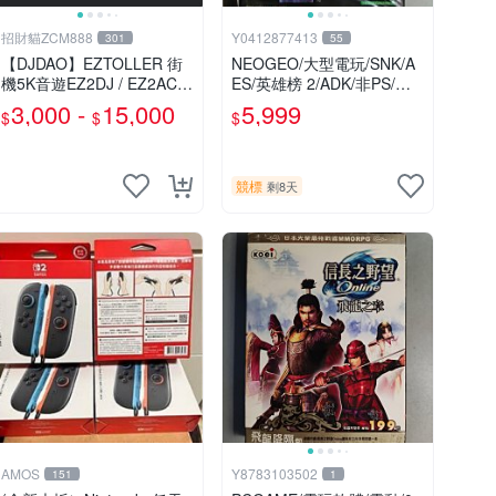
招財貓ZCM888
Y0412877413
301
55
【DJDAO】EZTOLLER 街
NEOGEO/大型電玩/SNK/A
機5K音遊EZ2DJ / EZ2AC /
ES/英雄榜 2/ADK/非PS/對
EZ2ON 專用手台
戰/街機/MVS/非PCGAME/
3,000 -
15,000
5,999
$
$
$
電玩軟體/電動/非大宇/非軟
體世界/非宇峻
競標
剩8天
AMOS
Y8783103502
151
1