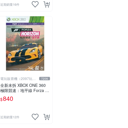
近期銷量16件
電玩販賣機（2097玩具
7206
公仔舖
全新未拆 XBOX ONE 360
極限競速：地平線 Forza H
orizon (講中文的) -中英文字
840
$
幕語音亞版-
近期銷量12件