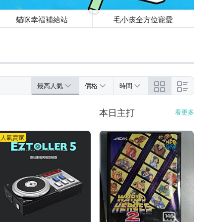
貓咪幸福補給站
毛小孩全方位寵愛
最高人氣
價格
時間
本日主打
看更多
人氣賣家