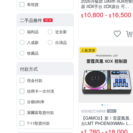
2026升級款 DX6th IIDX控制
有現貨
器 IIDX手台 2DX源台 可調
轉盤阻力 音遊控制器
10,800 -
16,500
$
$
二手品條件
NEW
福利品
近全新
八成新
出清品
人氣賣家
收藏品
付款方式
現金付款
信用卡一次付清
分期0利率
招財貓ZCM888
301
萊爾富取貨付款
【GAMO2】新！雷霆鳳凰
7-11取貨付款
台LMT PHOENIXWAN+ LM
T IIDX貳寺專控手遊
1,780 -
18,000
$
$