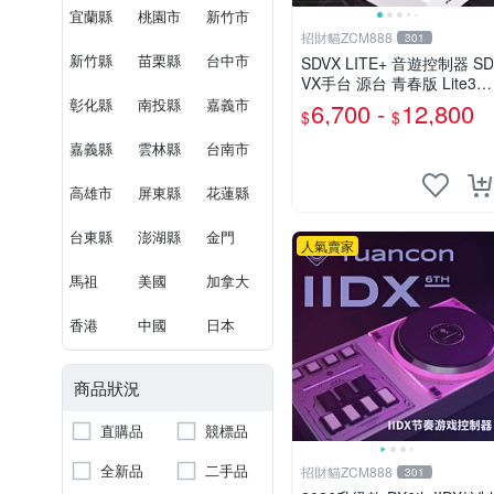
宜蘭縣
桃園市
新竹市
招財貓ZCM888
301
新竹縣
苗栗縣
台中市
SDVX LITE+ 音遊控制器 SD
VX手台 源台 青春版 Lite3節
奏遊戲控制器
彰化縣
南投縣
嘉義市
6,700 -
12,800
$
$
嘉義縣
雲林縣
台南市
高雄市
屏東縣
花蓮縣
台東縣
澎湖縣
金門
人氣賣家
馬祖
美國
加拿大
香港
中國
日本
商品狀況
直購品
競標品
全新品
二手品
招財貓ZCM888
301