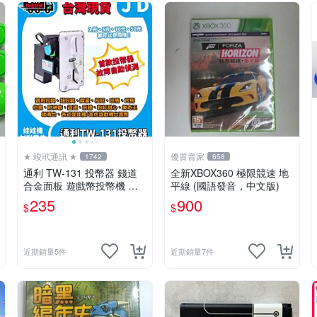
★ 竣玳通訊 ★
優質賣家
1742
658
通利 TW-131 投幣器 錢道
全新XBOX360 極限競速 地
合金面板 遊戲幣投幣機 娃
平線 (國語發音，中文版)
娃機 冠興 飛絡力 財神爺 大
235
900
$
$
型遊戲機投幣器
近期銷量5件
近期銷量7件