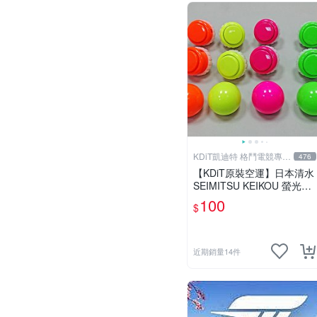
KDiT凱迪特 格鬥電競專業
476
開發
【KDiT原裝空運】日本清水
SEIMITSU KEIKOU 螢光色
系30/24按鈕&搖桿球 全4色
100
$
近期銷量14件