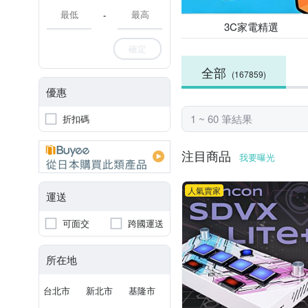
-
3C家電精選
確定
全部
(167859)
優惠
1 ~ 60 筆結果
折扣碼
注目商品
我要曝光
人氣賣家
運送
可面交
跨國運送
所在地
台北市
新北市
基隆市