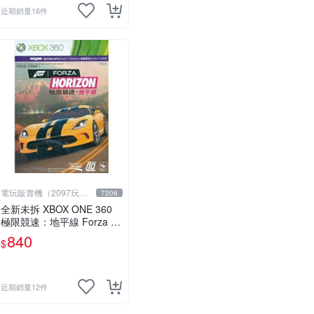
近期銷量16件
電玩販賣機（2097玩具
7206
公仔舖
全新未拆 XBOX ONE 360
極限競速：地平線 Forza H
orizon (講中文的) -中英文字
840
$
幕語音亞版-
近期銷量12件