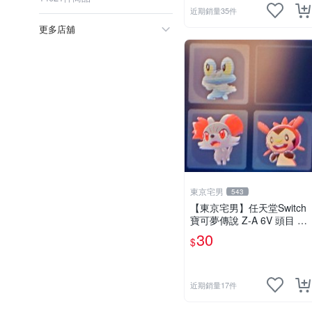
近期銷量35件
更多店舖
東京宅男
543
【東京宅男】任天堂Switch
寶可夢傳說 Z-A 6V 頭目 色
違 XY版御三家 一隻30元
30
$
近期銷量17件