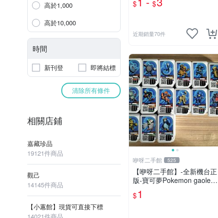
1 -
3
$
$
高於1,000
神爺 飛絡力 娃娃機零件
高於10,000
近期銷量70件
時間
新刊登
即將結標
清除所有條件
相關店鋪
嘉藏珍品
19121件商品
咿呀二手館
525
【咿呀二手館】-全新機台正
觀己
版-寶可夢Pokemon gaole-
14145件商品
混各彈寶可夢卡匣- 二星隨
1
$
機款、2星不挑款、隨機出
貨
【小蕙館】現貨可直接下標
14021件商品