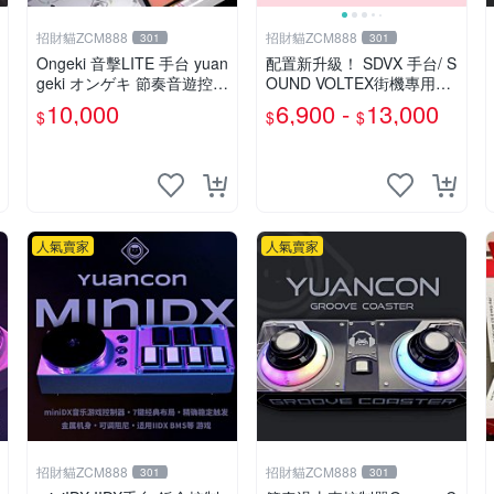
招財貓ZCM888
招財貓ZCM888
301
301
Ongeki 音擊LITE 手台 yuan
配置新升級！ SDVX 手台/ S
geki オンゲキ 節奏音遊控制
OUND VOLTEX街機專用代
器 外設
號：FAUCETWO+
10,000
6,900 -
13,000
$
$
$
人氣賣家
人氣賣家
招財貓ZCM888
招財貓ZCM888
301
301