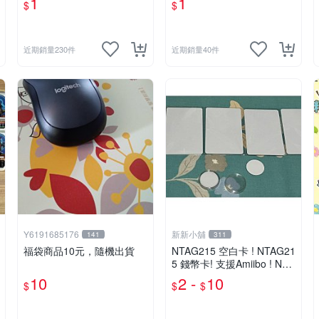
1
1
$
$
彈星塵寶可夢卡匣- 2.3.4星
機款、4星不挑款、隨機出
隨機款、二.三.四星不挑
貨
款、隨機出貨
近期銷量230件
近期銷量40件
Y6191685176
新新小舖
141
311
福袋商品10元，隨機出貨
NTAG215 空白卡 ! NTAG21
5 錢幣卡! 支援Amiibo ! NFC
卡 ! 全新未使用 !
10
2 -
10
$
$
$