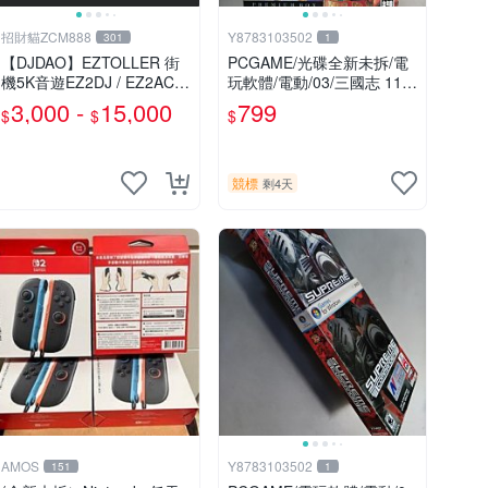
招財貓ZCM888
Y8783103502
301
1
【DJDAO】EZTOLLER 街
PCGAME/光碟全新未拆/電
機5K音遊EZ2DJ / EZ2AC /
玩軟體/電動/03/三國志 11/K
EZ2ON 專用手台
OEI 光榮/非大宇/非軟體世
3,000 -
15,000
799
$
$
$
界/非宇峻(競標品/下標前請
細讀商品內容)
競標
剩4天
AMOS
Y8783103502
151
1