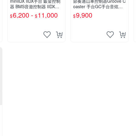
miniIDX IIDX手台 鈑金控制
節奏過山車控制器Groove C
器 BMS音遊控制器 IIDX專
oaster 手台GC手台音炫軌
用手台
道控制器
6,200 -
11,000
9,900
$
$
$