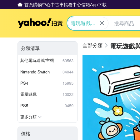
首頁
購物中心
中古車
帳務中心
信箱
App下載
Yahoo拍賣
電玩遊戲與
主機
電玩遊戲
分類清單
其他電玩遊戲/主機
69563
Nintendo Switch
34044
PS4
15995
電腦遊戲
10022
PS5
9459
更多分類
價格