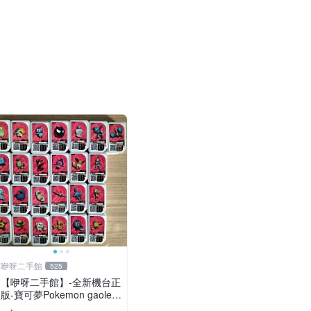
咿呀二手館
525
【咿呀二手館】-全新機台正
版-寶可夢Pokemon gaole-
混各彈寶可夢卡匣- 一星隨