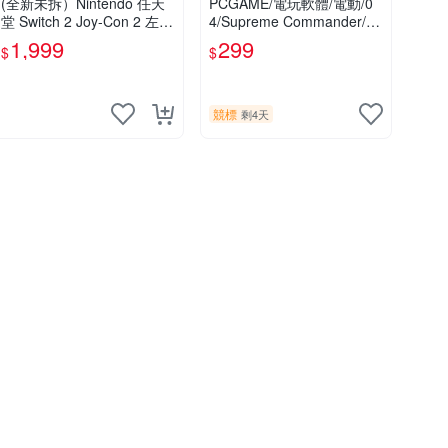
(全新未拆）Nintendo 任天
PCGAME/電玩軟體/電動/0
堂 Switch 2 Joy-Con 2 左右
4/Supreme Commander/非
手控制器 NS2 現貨 台灣公
大宇/非軟體世界/非宇峻(競
1,999
299
$
$
司貨/switch2 手把/
標品/下標前請細讀商品內
容)
競標
剩4天