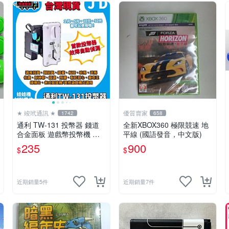
★ 竣玳通訊 ★
優質賣家
1742
658
通利 TW-131 投幣器 錢道
全新XBOX360 極限競速 地
合金面板 遊戲幣投幣機 娃
平線 (國語發音，中文版)
娃機 冠興 飛絡力 財神爺 大
235
900
$
$
型遊戲機投幣器
近期銷量5件
近期銷量7件