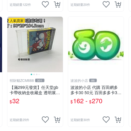
近期銷量122件
近期銷量20件
人氣賣家
招財貓ZCM888
波波的小店
301
86
【滿299元發貨】任天堂gb
波波的小店 代購 百田網多
卡帶收納盒收藏盒 透明展示
多卡30 50元 百田多多卡30
盒 gameboy正版游戲保護
50奧幣(奧比島 奧拉星 龍鬥
32
162 -
270
$
$
$
日版
士 奧奇傳說 奧雅之光 奧義
聯盟)
近期銷量25件
近期銷量30件