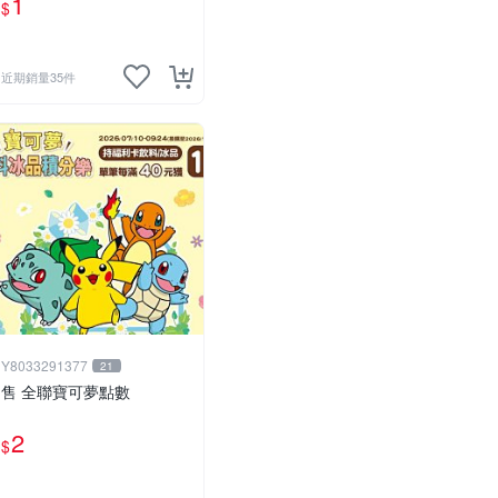
1
$
機款、1星不挑款、隨機出
貨
近期銷量35件
Y8033291377
21
售 全聯寶可夢點數
2
$