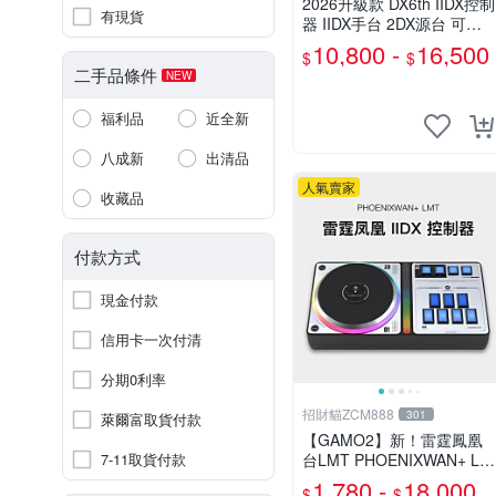
2026升級款 DX6th IIDX控制
有現貨
器 IIDX手台 2DX源台 可調
轉盤阻力 音遊控制器
10,800 -
16,500
$
$
二手品條件
NEW
福利品
近全新
八成新
出清品
人氣賣家
收藏品
付款方式
現金付款
信用卡一次付清
分期0利率
招財貓ZCM888
301
萊爾富取貨付款
【GAMO2】新！雷霆鳳凰
7-11取貨付款
台LMT PHOENIXWAN+ LM
T IIDX貳寺專控手遊
1,780 -
18,000
$
$