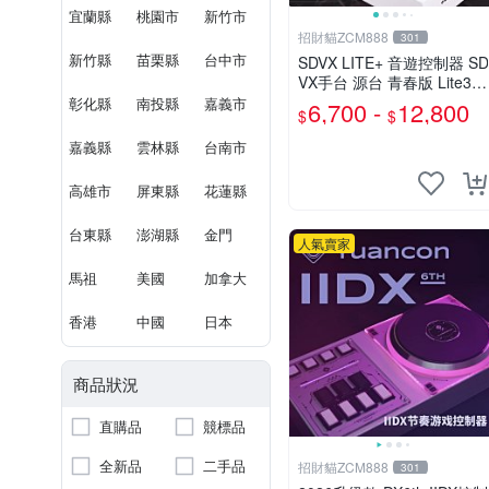
宜蘭縣
桃園市
新竹市
招財貓ZCM888
301
新竹縣
苗栗縣
台中市
SDVX LITE+ 音遊控制器 SD
VX手台 源台 青春版 Lite3節
奏遊戲控制器
彰化縣
南投縣
嘉義市
6,700 -
12,800
$
$
嘉義縣
雲林縣
台南市
高雄市
屏東縣
花蓮縣
台東縣
澎湖縣
金門
人氣賣家
馬祖
美國
加拿大
香港
中國
日本
商品狀況
直購品
競標品
全新品
二手品
招財貓ZCM888
301