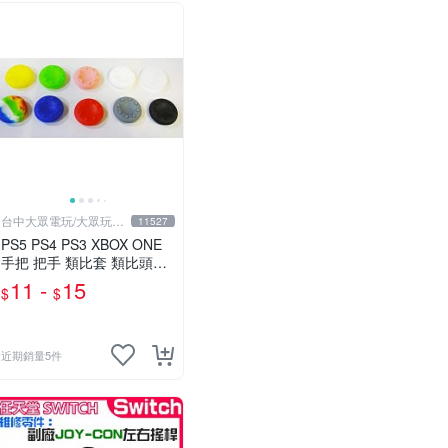
台中大眾電玩/大眾玩具
11527
店
PS5 PS4 PS3 XBOX ONE
手把 把手 類比套 類比頭防
滑保護套 香菇 磨菇頭 搖杆
11 -
15
$
$
防塵套【台中大眾電玩】
近期銷量5件