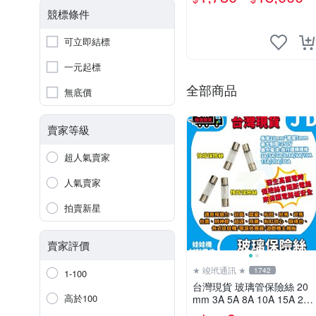
競標條件
可立即結標
一元起標
全部商品
無底價
賣家等級
超人氣賣家
人氣賣家
拍賣新星
賣家評價
★ 竣玳通訊 ★
1742
1-100
台灣現貨 玻璃管保險絲 20
高於100
mm 3A 5A 8A 10A 15A 20A
30A 主機板保險絲 冠興 財