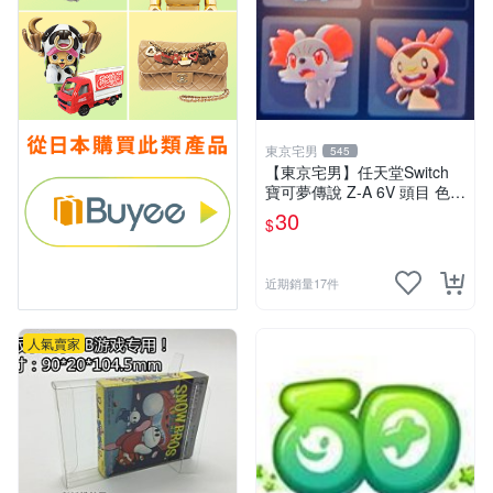
東京宅男
545
【東京宅男】任天堂Switch
寶可夢傳說 Z-A 6V 頭目 色違
XY版御三家 一隻30元
30
$
近期銷量17件
人氣賣家