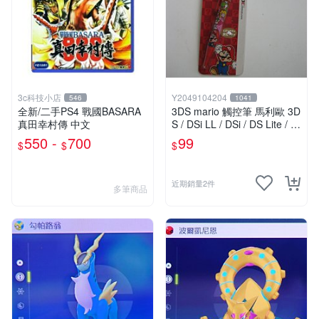
3c科技小店
Y2049104204
546
1041
全新/二手PS4 戰國BASARA
3DS mario 觸控筆 馬利歐 3D
真田幸村傳 中文
S / DSi LL / DSi / DS Lite / D
S 都適用
550 -
700
99
$
$
$
近期銷量2件
多筆商品