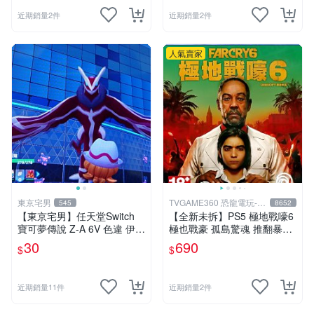
近期銷量2件
近期銷量2件
人氣賣家
東京宅男
TVGAME360 恐龍電玩-台
545
8652
中店
【東京宅男】任天堂Switch
【全新未拆】PS5 極地戰嚎6
寶可夢傳說 Z-A 6V 色違 伊裴
極也戰豪 孤島驚魂 推翻暴君
爾塔爾
革命運動 FAR CRY VI 6 中文
30
690
$
$
版【台中恐龍電玩】
近期銷量11件
近期銷量2件