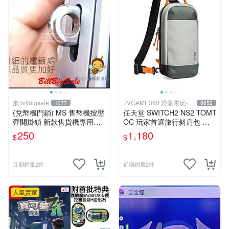
瀨 billbigsale
TVGAME360 恐龍電玩-台
1077
8652
中店
(兌幣機門鎖) MS 售幣機按壓
任天堂 SWITCH2 NS2 TOMT
彈開掛鎖 新款售貨機專用櫃
OC 玩家首選旅行斜肩包 主
門 PP虎娃娃機門鎖
機收納包 主機包 防潑水 灰色
250
1,180
$
$
G49S1G1 台中
近期銷量2件
近期銷量2件
人氣賣家