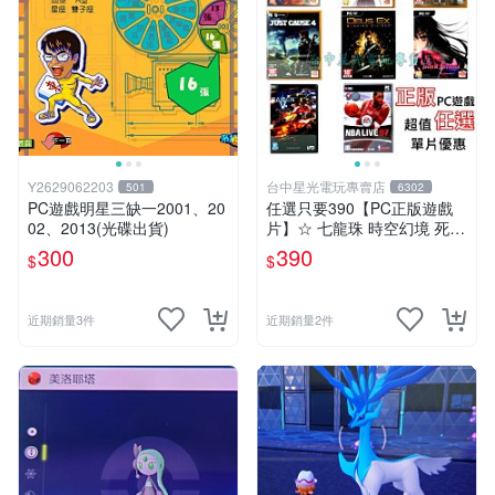
Y2629062203
台中星光電玩專賣店
501
6302
PC遊戲明星三缺一2001、20
任選只要390【PC正版遊戲
02、2013(光碟出貨)
片】☆ 七龍珠 時空幻境 死亡
之島 正當防衛 雷電 籃球 ☆
300
390
$
$
全新品【特價優惠】台中星光
電玩
近期銷量3件
近期銷量2件