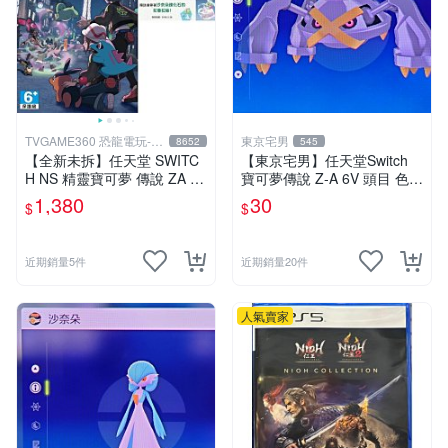
TVGAME360 恐龍電玩-台
東京宅男
8652
545
中店
【全新未拆】任天堂 SWITC
【東京宅男】任天堂Switch
H NS 精靈寶可夢 傳說 ZA P
寶可夢傳說 Z-A 6V 頭目 色違
OKEMON LEGENDS Z-A 中
巨金怪
1,380
30
$
$
文版附特典
近期銷量5件
近期銷量20件
人氣賣家