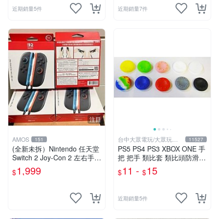
近期銷量5件
近期銷量7件
注目
AMOS
台中大眾電玩/大眾玩具
151
11527
店
(全新未拆）Nintendo 任天堂
PS5 PS4 PS3 XBOX ONE 手
Switch 2 Joy-Con 2 左右手控
把 把手 類比套 類比頭防滑保
制器 NS2 現貨 台灣公司貨/s
護套 香菇 磨菇頭 搖杆防塵套
1,999
11 -
15
$
$
$
witch2 手把/
【台中大眾電玩】
近期銷量5件