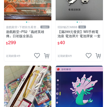
遊戲殿堂~下標前先看賣場
招財貓ZCM888
3864
304
關於我
遊戲殿堂~PS2『義經英雄
【滿299元發貨】WII手柄電
傳』日初版全新品
池座 電池彈片 電池彈簧 一套
299
40
$
$
近期銷量4件
近期銷量6件