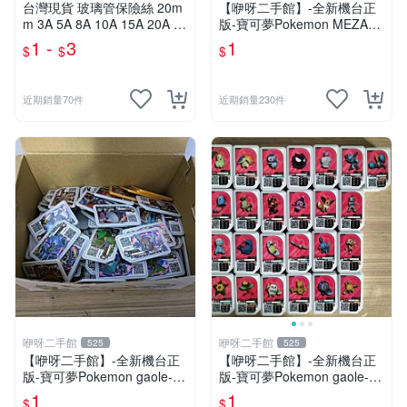
台灣現貨 玻璃管保險絲 20m
【咿呀二手館】-全新機台正
m 3A 5A 8A 10A 15A 20A 30
版-寶可夢Pokemon MEZAST
A 主機板保險絲 冠興 財神爺
AR星塵寶可夢卡匣- 混各彈星
1 -
3
1
$
$
$
飛絡力 娃娃機零件
塵寶可夢卡匣- 2.3.4星隨機
款、二.三.四星不挑款、隨機
出貨
近期銷量70件
近期銷量230件
咿呀二手館
咿呀二手館
525
525
【咿呀二手館】-全新機台正
【咿呀二手館】-全新機台正
版-寶可夢Pokemon gaole-混
版-寶可夢Pokemon gaole-混
各彈寶可夢卡匣- 四星隨機
各彈寶可夢卡匣- 一星隨機
1
1
$
$