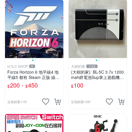
H.G.C SHOP
大樹的家
6
1122
Forza Horizon 6 地平線4 地
(大樹的家): BL-5C 3.7v 1200
平線5 都有 Steam 正版 線上
mah鋰電池Sup掌上遊戲機/
聯機
插卡音箱/ 藍牙喇叭/ MP3 通
200 -
450
100
$
$
$
用大特價
近期銷量11件
近期銷量13件