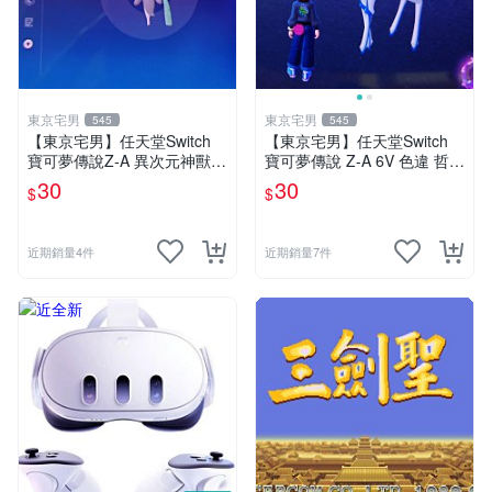
東京宅男
東京宅男
545
545
【東京宅男】任天堂Switch
【東京宅男】任天堂Switch
寶可夢傳說Z-A 異次元神獸
寶可夢傳說 Z-A 6V 色違 哲爾
色違 官方配布 美洛耶塔
尼亞斯
30
30
$
$
近期銷量4件
近期銷量7件