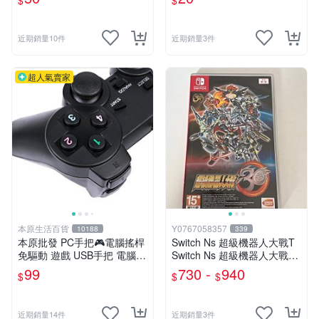
$
$
近期銷量10件
近期銷量3件
超人氣賣家
本原生活百貨
Y0767058357
10188
339
本原批發 PC手把🎮電腦搖桿
Switch Ns 超級機器人大戰T
免驅動 遊戲 USB手把 電腦手
Switch Ns 超級機器人大戰30
把 電玩遊戲 免安裝手把 遊戲
Switch Ns 超級機器人大戰V
99
730 -
940
$
$
$
手把 遊戲搖桿 SG693
中文版
近期銷量14件
近期銷量3件