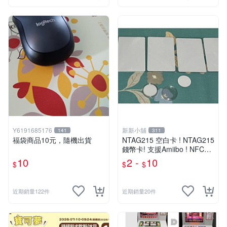
Y6191685176
新新小舖
141
311
福袋商品10元，隨機出貨
NTAG215 空白卡 ! NTAG215
錢幣卡! 支援Amiibo ! NFC卡
! 全新未使用 !
10
2 -
10
$
$
$
近期銷量122件
近期銷量20件