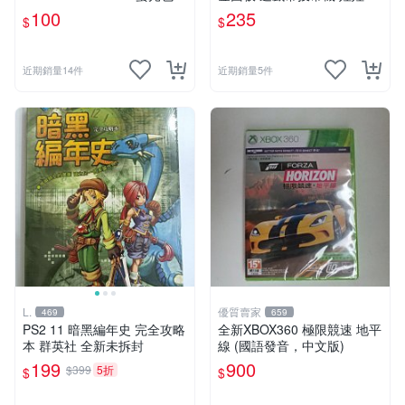
30/24按鈕&搖桿球 全4色
冠興 飛絡力 財神爺 大型遊戲
100
235
$
$
機投幣器
近期銷量14件
近期銷量5件
L.
優質賣家
469
659
PS2 11 暗黑編年史 完全攻略
全新XBOX360 極限競速 地平
本 群英社 全新未拆封
線 (國語發音，中文版)
199
900
$399
5折
$
$