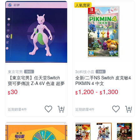
人氣賣家
東京宅男
3c科技小店
545
546
【東京宅男】任天堂Switch
全新/二手NS Switch 皮克敏4
寶可夢傳說 Z-A 6V 色違 超夢
PIKMIN 4 中文
30
1,200 -
1,300
$
$
$
近期銷量4件
近期銷量4件