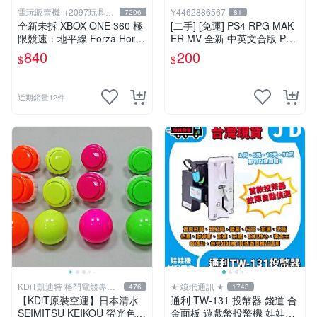
電玩販賣機（2097玩具公
Y4462886567
7206
81
仔舖
全新未拆 XBOX ONE 360 極
[二手] [免運] PS4 RPG MAK
限競速：地平線 Forza Horiz
ER MV 全新 中英文合版 PS4
on (講中文的) -中英文字幕語
PlayStation 遊戲片
840
200
$
$
音亞版-
近期銷量12件
KDiT凱迪特 格鬥電競專業
★ 竣玳通訊 ★
476
1743
開發
【KDiT原裝空運】日本清水
通利 TW-131 投幣器 錢道 合
SEIMITSU KEIKOU 螢光色系
金面板 遊戲幣投幣機 娃娃機