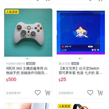
人氣賣家
Y3466196976
東京宅男
2090
545
XBOX 360 主機原廠專用 白
【東京宅男】任天堂Switch
無線手把 按鍵操作功能良好..
寶可夢朱紫 色違 七夕的 基拉
如圖
祈
500
25
$
$
近期銷量3件
近期銷量6件
人氣賣家