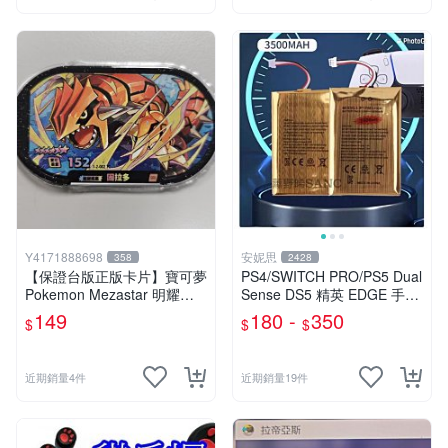
Y4171888698
安妮思
358
2428
【保證台版正版卡片】寶可夢
PS4/SWITCH PRO/PS5 Dual
Pokemon Mezastar 明耀之
Sense DS5 精英 EDGE 手把
星 第2彈 六星台版 固拉多
手柄 搖桿 控制器 電池
149
180 -
350
$
$
$
《保證正版卡匣》
近期銷量4件
近期銷量19件