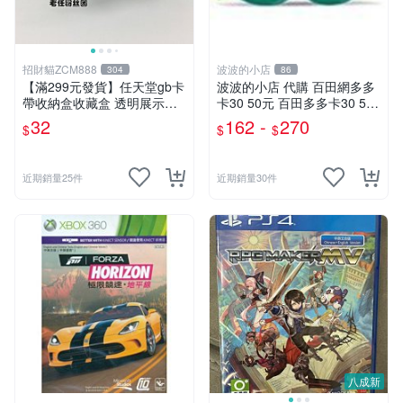
招財貓ZCM888
波波的小店
304
86
【滿299元發貨】任天堂gb卡
波波的小店 代購 百田網多多
帶收納盒收藏盒 透明展示盒
卡30 50元 百田多多卡30 50
gameboy正版游戲保護 日版
奧幣(奧比島 奧拉星 龍鬥士
32
162 -
270
$
$
$
奧奇傳說 奧雅之光 奧義聯盟)
近期銷量25件
近期銷量30件
八成新