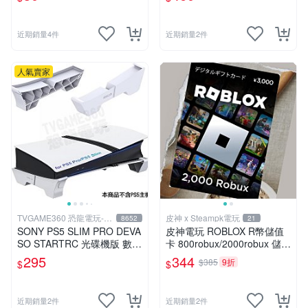
近期銷量4件
近期銷量2件
人氣賣家
TVGAME360 恐龍電玩-台
皮神 x Steampk電玩
8652
21
中店
SONY PS5 SLIM PRO DEVA
皮神電玩 ROBLOX R幣儲值
SO STARTRC 光碟機版 數位
卡 800robux/2000robux 儲值
版 主機橫放架 支架 支撐架
序號
295
344
$385
9折
$
$
台中
近期銷量2件
近期銷量2件