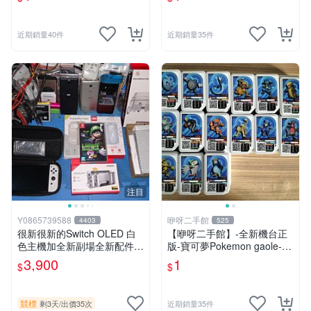
款、4星不挑款、隨機出貨
款、1星不挑款、隨機出貨
近期銷量40件
近期銷量35件
注目
Y0865739588
咿呀二手館
4403
525
很新很新的Switch OLED 白
【咿呀二手館】-全新機台正
色主機加全新副場全新配件一
版-寶可夢Pokemon gaole-混
堆和一片路易2遊戲片~一元
各彈寶可夢卡匣- 二星隨機
3,900
1
$
$
起標無底價便宜賣囉
款、2星不挑款、隨機出貨
競標
剩3天
/
出價35次
近期銷量35件