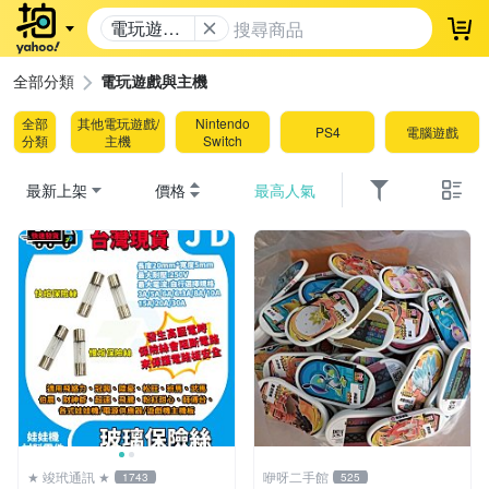
電玩遊戲
登
與主機
全部分類
電玩遊戲與主機
全部
其他電玩遊戲/
Nintendo
PS4
電腦遊戲
分類
主機
Switch
最新上架
價格
最高人氣
★ 竣玳通訊 ★
咿呀二手館
1743
525