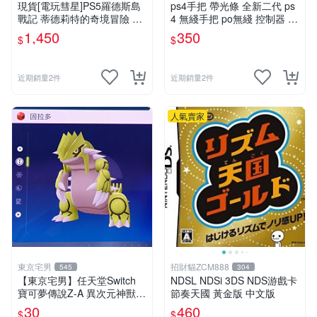
現貨[電玩彗星]PS5羅德斯島
ps4手把 帶光條 全新二代 ps
戰記 蒂德莉特的奇境冒險 支
4 無綫手把 po無綫 控制器 電
援中文(全新未拆)附首批雙特
腦搖罕 PC 手把W
1,450
350
$
$
典 2D橫向動作遊戲 惡魔城
近期銷量2件
近期銷量2件
人氣賣家
東京宅男
招財貓ZCM888
545
304
【東京宅男】任天堂Switch
NDSL NDSi 3DS NDS游戲卡
寶可夢傳說Z-A 異次元神獸
節奏天國 黃金版 中文版
色違 固拉多
30
460
$
$