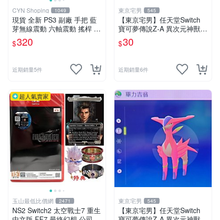
CYN Shoping
東京宅男
1049
545
現貨 全新 PS3 副廠 手把 藍
【東京宅男】任天堂Switch
芽無線震動 六軸震動 搖桿 P
寶可夢傳說Z-A 異次元神獸
S3控制器 手柄
色違 蓋歐卡
320
30
$
$
近期銷量5件
近期銷量6件
超人氣賣家
玉山最低比價網
東京宅男
2471
545
NS2 Switch2 太空戰士7 重生
【東京宅男】任天堂Switch
中文版 FF7 最終幻想 公司貨
寶可夢傳說Z-A 異次元神獸