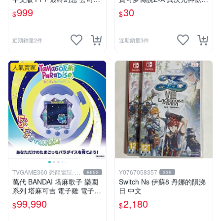
VII Rebirth
色違 畢力吉翁
999
30
$
$
近期銷量2件
近期銷量3件
人氣賣家
TVGAME360 恐龍電玩-台
Y0767058357
8652
339
中店
萬代 BANDAI 塔麻歌子 樂園
Switch Ns 伊蘇8 丹娜的隕涕
系列 塔麻可吉 電子雞 電子寵
日 中文
物 極地冰雪 TAMAGOTCHI
99,990
2,180
$
$
【台中恐龍電玩】