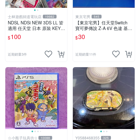
士林遊戲頻道電玩店
東京宅男
19982
545
NDSL NDSi NEW 3DS LL 皆
【東京宅男】任天堂Switch
適用 任天堂 日本 原裝 KEYS
寶可夢傳說 Z-A 6V 色違 基格
FACTORY 伸縮式 觸控筆 米
爾德 官方配布
100
30
$
$
黃色
近期銷量3件
近期銷量11件
☆小瓶子玩具坊☆
Y0588468355
10088
325