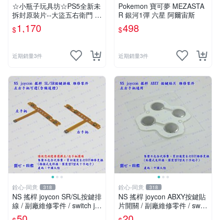
☆小瓶子玩具坊☆PS5全新未
Pokemon 寶可夢 MEZASTA
拆封原裝片--大盜五右衛門 4
R 銀河1彈 六星 阿爾宙斯
0 週年紀念合輯 日文版 (日
1,170
498
$
$
版)
近期銷量3件
近期銷量3件
銓心-同意
銓心-同意
318
318
NS 搖桿 joycon SR/SL按鍵排
NS 搖桿 joycon ABXY按鍵貼
線 / 副廠維修零件 / switch jo
片開關 / 副廠維修零件 / switc
y-con 手柄專用款
h joy-con手柄專用款
50
20