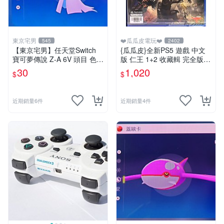
東京宅男
❤️瓜瓜皮電玩❤️
545
2402
【東京宅男】任天堂Switch
{瓜瓜皮}全新PS5 遊戲 中文
寶可夢傳說 Z-A 6V 頭目 色違
版 仁王 1+2 收藏輯 完全版
沙奈朵
(遊戲都能回收)
30
1,020
$
$
近期銷量6件
近期銷量4件