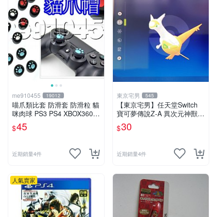
me910455
東京宅男
19012
545
喵爪類比套 防滑套 防滑粒 貓
【東京宅男】任天堂Switch
咪肉球 PS3 PS4 XBOX360 X
寶可夢傳說Z-A 異次元神獸
BOX ONE PS2 通用 有現貨
色違 拉帝亞斯
45
30
$
$
顏色隨機
近期銷量4件
近期銷量4件
人氣賣家