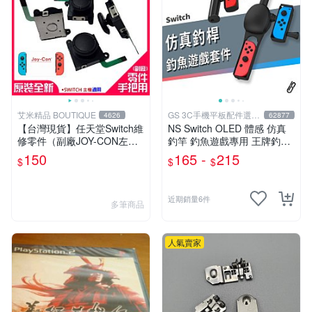
艾米精品 BOUTIQUE
GS 3C手機平板配件選品
4626
62877
店
【台灣現貨】任天堂Switch維
NS Switch OLED 體感 仿真
修零件（副廠JOY-CON左右
釣竿 釣魚遊戲專用 王牌釣手
搖桿）＃B13026 左右共用
釣魚明星 Joy-Con 專用
150
165 -
215
$
$
$
香菇頭 3D搖桿 手把搖桿
近期銷量6件
多筆商品
人氣賣家