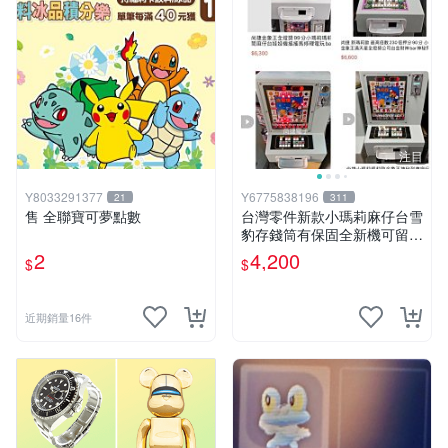
注目
Y8033291377
Y6775838196
21
311
售 全聯寶可夢點數
台灣零件新款小瑪莉麻仔台雪
豹存錢筒有保固全新機可留言
用大榮貨到付款(組裝台灣零
2
4,200
$
$
件 )豹中豹金象王bar生日禮
物月光紅白機
近期銷量16件