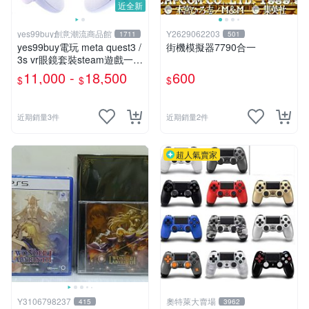
近全新
yes99buy創意潮流商品館
Y2629062203
1711
501
yes99buy電玩 meta quest3 /
街機模擬器7790合一
3s vr眼鏡套裝steam遊戲一體
機福利品
11,000 -
18,500
600
$
$
$
近期銷量3件
近期銷量2件
超人氣賣家
Y3106798237
奧特萊大賣場
415
3962