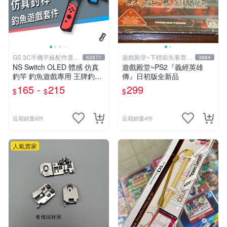
GS 3C手機平板配件選品
遊戲殿堂~下標前先看賣場
62877
3864
店
關於我
NS Switch OLED 體感 仿真
遊戲殿堂~PS2『義經英雄
釣竿 釣魚遊戲專用 王牌釣手
傳』日初版全新品
釣魚明星 Joy-Con 專用
165 -
215
299
$
$
$
近期銷量6件
近期銷量4件
人氣賣家