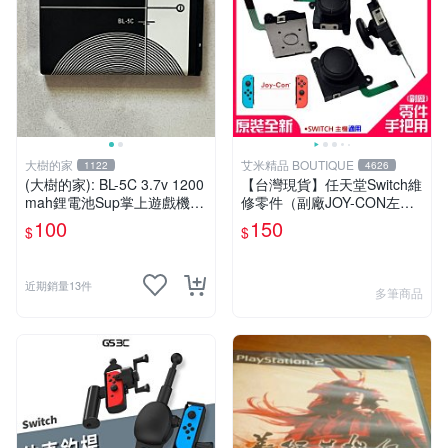
大樹的家
艾米精品 BOUTIQUE
1122
4626
(大樹的家): BL-5C 3.7v 1200
【台灣現貨】任天堂Switch維
mah鋰電池Sup掌上遊戲機/
修零件（副廠JOY-CON左右
插卡音箱/ 藍牙喇叭/ MP3 通
搖桿）＃B13026 左右共用
100
150
$
$
用大特價
香菇頭 3D搖桿 手把搖桿
近期銷量13件
多筆商品