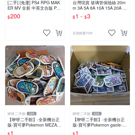
[二手] [免運] PS4 RPG MAK
台灣現貨 玻璃管保險絲 20m
ER MV 全新 中英文合版 PS4
m 3A 5A 8A 10A 15A 20A 30
PlayStation 遊戲片
A 主機板保險絲 冠興 財神爺
200
1 -
3
$
$
$
飛絡力 娃娃機零件
近期銷量70件
咿呀二手館
咿呀二手館
525
525
【咿呀二手館】-全新機台正
【咿呀二手館】-全新機台正
版-寶可夢Pokemon MEZAST
版-寶可夢Pokemon gaole-混
AR星塵寶可夢卡匣- 混各彈星
各彈寶可夢卡匣- 四星隨機
1
1
$
$