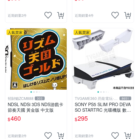
近期銷量2件
近期銷量4件
人氣賣家
人氣賣家
招財貓ZCM888
TVGAME360 恐龍電玩-台
303
8651
中店
NDSL NDSi 3DS NDS游戲卡
SONY PS5 SLIM PRO DEVA
節奏天國 黃金版 中文版
SO STARTRC 光碟機版 數位
版 主機橫放架 支架 支撐架
460
295
$
$
台中
近期銷量2件
近期銷量2件