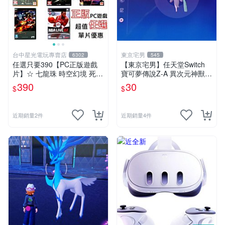
台中星光電玩專賣店
東京宅男
6302
545
任選只要390【PC正版遊戲
【東京宅男】任天堂Switch
片】☆ 七龍珠 時空幻境 死亡
寶可夢傳說Z-A 異次元神獸
之島 正當防衛 雷電 籃球 ☆
色違 官方配布 美洛耶塔
390
30
$
$
全新品【特價優惠】台中星光
電玩
近期銷量2件
近期銷量4件