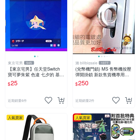
東京宅男
瀨 billbigsale
545
1077
【東京宅男】任天堂Switch
(兌幣機門鎖) MS 售幣機按壓
寶可夢朱紫 色違 七夕的 基拉
彈開掛鎖 新款售貨機專用櫃
祈
門 PP虎娃娃機門鎖
25
250
$
$
近期銷量6件
近期銷量2件
人氣賣家
人氣賣家