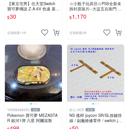
【東京宅男】任天堂Switch
☆小瓶子玩具坊☆PS5全新未
寶可夢傳說 Z-A 6V 色違 基格
拆封原裝片--大盜五右衛門 4
爾德 官方配布
0 週年紀念合輯 日文版 (日
30
1,170
$
$
版)
近期銷量11件
近期銷量3件
Y0588468355
銓心-同意
324
318
Pokemon 寶可夢 MEZASTA
NS 搖桿 joycon SR/SL按鍵排
R 銀河1彈 六星 阿爾宙斯
線 / 副廠維修零件 / switch jo
y-con 手柄專用款
498
50