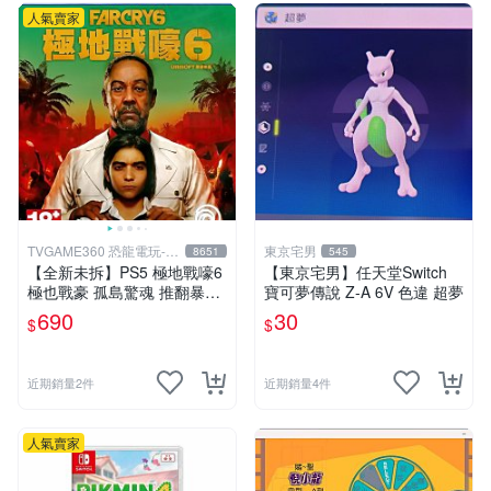
人氣賣家
TVGAME360 恐龍電玩-台
東京宅男
8651
545
中店
【全新未拆】PS5 極地戰嚎6
【東京宅男】任天堂Switch
極也戰豪 孤島驚魂 推翻暴君
寶可夢傳說 Z-A 6V 色違 超夢
革命運動 FAR CRY VI 6 中文
690
30
$
$
版【台中恐龍電玩】
近期銷量2件
近期銷量4件
人氣賣家