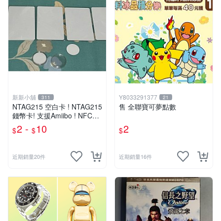
新新小舖
Y8033291377
311
21
NTAG215 空白卡 ! NTAG215
售 全聯寶可夢點數
錢幣卡! 支援Amiibo ! NFC卡
! 全新未使用 !
2 -
10
2
$
$
$
近期銷量20件
近期銷量16件