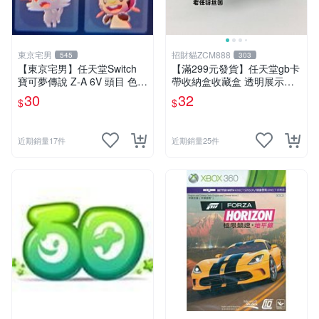
東京宅男
招財貓ZCM888
545
303
【東京宅男】任天堂Switch
【滿299元發貨】任天堂gb卡
寶可夢傳說 Z-A 6V 頭目 色違
帶收納盒收藏盒 透明展示盒
XY版御三家 一隻30元
gameboy正版游戲保護 日版
30
32
$
$
近期銷量17件
近期銷量25件