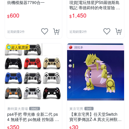
街機模擬器7790合一
現貨[電玩彗星]PS5羅德斯島
戰記 蒂德莉特的奇境冒險 支
援中文(全新未拆)附首批雙特
600
1,450
$
$
典 2D橫向動作遊戲 惡魔城
近期銷量2件
近期銷量2件
超人氣賣家
奧特萊大賣場
東京宅男
3962
545
ps4手把 帶光條 全新二代 ps
【東京宅男】任天堂Switch
4 無綫手把 po無綫 控制器 電
寶可夢傳說Z-A 異次元神獸
腦搖罕 PC 手把W
色違 固拉多
350
30
$
$