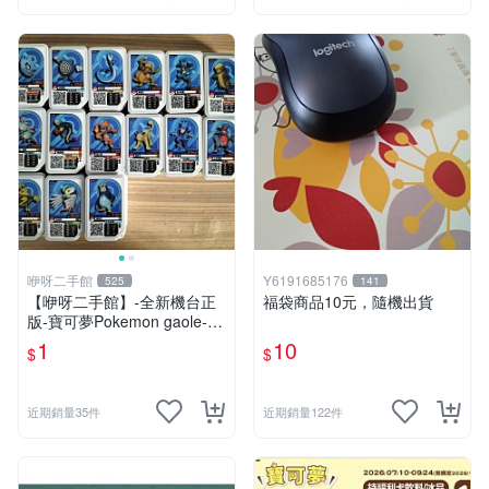
咿呀二手館
Y6191685176
525
141
【咿呀二手館】-全新機台正
福袋商品10元，隨機出貨
版-寶可夢Pokemon gaole-混
各彈寶可夢卡匣- 二星隨機
1
10
$
$
款、2星不挑款、隨機出貨
近期銷量35件
近期銷量122件