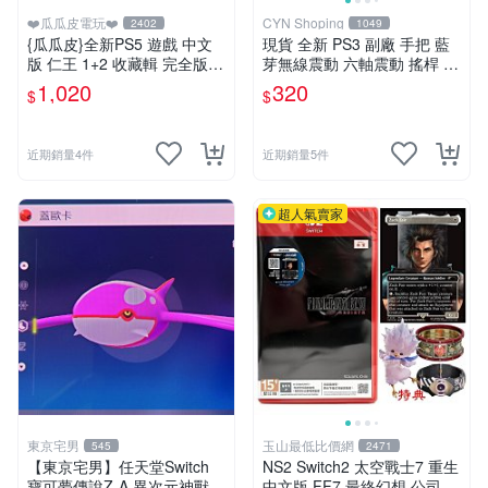
❤️瓜瓜皮電玩❤️
CYN Shoping
2402
1049
{瓜瓜皮}全新PS5 遊戲 中文
現貨 全新 PS3 副廠 手把 藍
版 仁王 1+2 收藏輯 完全版
芽無線震動 六軸震動 搖桿 P
(遊戲都能回收)
S3控制器 手柄
1,020
320
$
$
近期銷量4件
近期銷量5件
超人氣賣家
東京宅男
玉山最低比價網
545
2471
【東京宅男】任天堂Switch
NS2 Switch2 太空戰士7 重生
寶可夢傳說Z-A 異次元神獸
中文版 FF7 最終幻想 公司貨