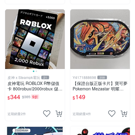
皮神 x Steampk電玩
Y4171888698
21
358
皮神電玩 ROBLOX R幣儲值
【保證台版正版卡片】寶可夢
卡 800robux/2000robux 儲值
Pokemon Mezastar 明耀之
序號
星 第2彈 六星台版 固拉多
344
149
$385
9折
$
$
《保證正版卡匣》
近期銷量2件
近期銷量4件