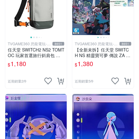
TVGAME360 恐龍電玩-台
TVGAME360 恐龍電玩-台
8651
8651
中店
中店
任天堂 SWITCH2 NS2 TOMT
【全新未拆】任天堂 SWITC
OC 玩家首選旅行斜肩包 主
H NS 精靈寶可夢 傳說 ZA P
機收納包 主機包 防潑水 灰色
OKEMON LEGENDS Z-A 中
1,180
1,380
$
$
G49S1G1 台中
文版附特典
近期銷量2件
近期銷量5件