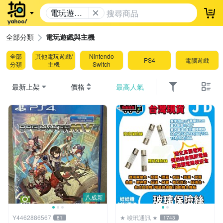
電玩遊戲
登
與主機
全部分類
電玩遊戲與主機
全部
其他電玩遊戲/
Nintendo
PS4
電腦遊戲
分類
主機
Switch
最新上架
價格
最高人氣
八成新
Y4462886567
★ 竣玳通訊 ★
81
1743