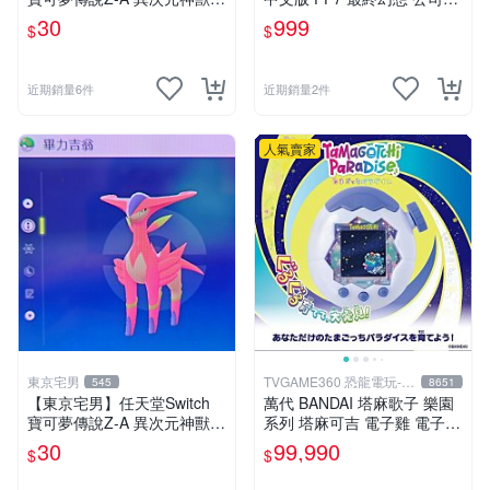
色違 蓋歐卡
VII Rebirth
30
999
$
$
近期銷量6件
近期銷量2件
人氣賣家
東京宅男
TVGAME360 恐龍電玩-台
545
8651
中店
【東京宅男】任天堂Switch
萬代 BANDAI 塔麻歌子 樂園
寶可夢傳說Z-A 異次元神獸
系列 塔麻可吉 電子雞 電子寵
色違 畢力吉翁
物 極地冰雪 TAMAGOTCHI
30
99,990
$
$
【台中恐龍電玩】