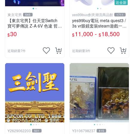
近全新
東京宅男
yes99buy創意潮流商品館
545
1711
【東京宅男】任天堂Switch
yes99buy電玩 meta quest3 /
寶可夢傳說 Z-A 6V 色違 哲爾
3s vr眼鏡套裝steam遊戲一體
尼亞斯
機福利品
30
11,000 -
18,500
$
$
$
近期銷量7件
近期銷量3件
Y2629062203
Y3106798237
501
415