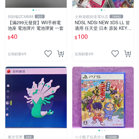
招財貓ZCM888
士林遊戲頻道電玩店
303
19982
【滿299元發貨】WII手柄電
NDSL NDSi NEW 3DS LL 皆
池座 電池彈片 電池彈簧 一套
適用 任天堂 日本 原裝 KEYS
FACTORY 伸縮式 觸控筆 米
40
100
$
$
黃色
近期銷量6件
近期銷量3件
東京宅男
☆小瓶子玩具坊☆
545
10088