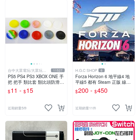
台中大眾電玩/大眾玩具
H.G.C SHOP
11527
6
店
PS5 PS4 PS3 XBOX ONE 手
Forza Horizon 6 地平線4 地
把 把手 類比套 類比頭防滑保
平線5 都有 Steam 正版 線上
護套 香菇 磨菇頭 搖杆防塵套
聯機
11 -
15
200 -
450
$
$
$
$
【台中大眾電玩】
近期銷量5件
近期銷量11件