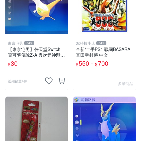
東京宅男
3c科技小店
545
545
【東京宅男】任天堂Switch
全新/二手PS4 戰國BASARA
寶可夢傳說Z-A 異次元神獸
真田幸村傳 中文
色違 拉帝亞斯
30
550 -
700
$
$
$
近期銷量4件
多筆商品