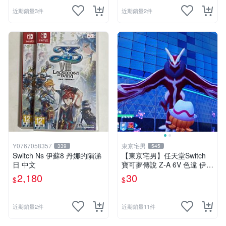
近期銷量3件
近期銷量2件
Y0767058357
東京宅男
339
545
Switch Ns 伊蘇8 丹娜的隕涕
【東京宅男】任天堂Switch
日 中文
寶可夢傳說 Z-A 6V 色違 伊裴
爾塔爾
2,180
30
$
$
近期銷量2件
近期銷量11件