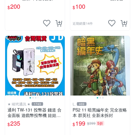
PlayStation 遊戲片
30/24按鈕&搖桿球 全4色
200
100
$
$
近期銷量14件
★ 竣玳通訊 ★
L.
1743
469
通利 TW-131 投幣器 錢道 合
PS2 11 暗黑編年史 完全攻略
金面板 遊戲幣投幣機 娃娃機
本 群英社 全新未拆封
冠興 飛絡力 財神爺 大型遊戲
235
199
$399
5折
$
$
機投幣器