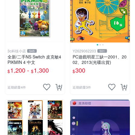
3c科技小店
Y2629062203
545
501
全新/二手NS Switch 皮克敏4
PC遊戲明星三缺一2001、20
PIKMIN 4 中文
02、2013(光碟出貨)
1,200 -
1,300
300
$
$
$
近期銷量4件
近期銷量3件