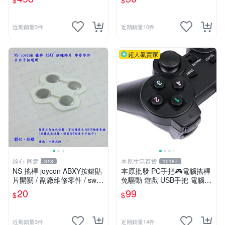
$
$
近期銷量3件
近期銷量10件
超人氣賣家
銓心-同意
本原生活百貨
318
10187
NS 搖桿 joycon ABXY按鍵貼
本原批發 PC手把🎮電腦搖桿
片開關 / 副廠維修零件 / switc
免驅動 遊戲 USB手把 電腦手
h joy-con手柄專用款
把 電玩遊戲 免安裝手把 遊戲
20
99
$
$
手把 遊戲搖桿 SG693
近期銷量3件
近期銷量14件