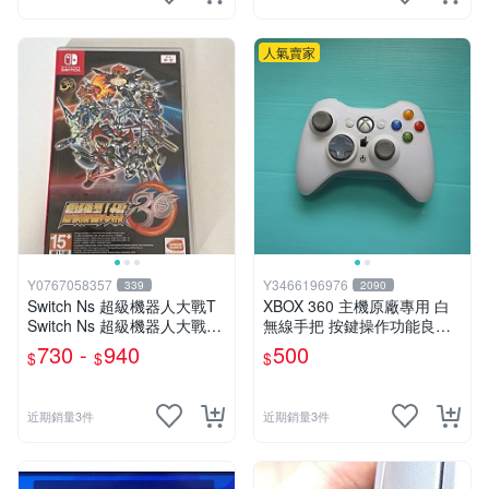
人氣賣家
Y0767058357
Y3466196976
339
2090
Switch Ns 超級機器人大戰T
XBOX 360 主機原廠專用 白
Switch Ns 超級機器人大戰30
無線手把 按鍵操作功能良好..
Switch Ns 超級機器人大戰V
如圖
730 -
940
500
$
$
$
中文版
近期銷量3件
近期銷量3件