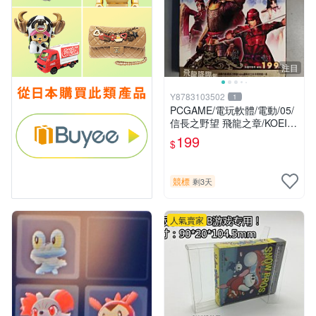
注目
Y8783103502
1
PCGAME/電玩軟體/電動/05/
信長之野望 飛龍之章/KOEI
光榮/非大宇/非軟體世界/非宇
199
$
峻(競標品/下標前請細讀商品
內容)
競標
剩3天
人氣賣家