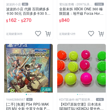
波波的小店
電玩販賣機（2097玩具公
86
7206
仔舖
波波的小店 代購 百田網多多
全新未拆 XBOX ONE 360 極
卡30 50元 百田多多卡30 50
限競速：地平線 Forza Horiz
奧幣(奧比島 奧拉星 龍鬥士
on (講中文的) -中英文字幕語
162 -
270
840
$
$
$
奧奇傳說 奧雅之光 奧義聯盟)
音亞版-
近期銷量30件
近期銷量12件
八成新
Y4462886567
KDiT凱迪特 格鬥電競專業
81
476
開發
[二手] [免運] PS4 RPG MAK
【KDiT原裝空運】日本清水
ER MV 全新 中英文合版 PS4
SEIMITSU KEIKOU 螢光色系