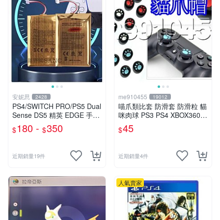
安妮思
me910455
2428
19012
PS4/SWITCH PRO/PS5 Dual
喵爪類比套 防滑套 防滑粒 貓
Sense DS5 精英 EDGE 手把
咪肉球 PS3 PS4 XBOX360 X
手柄 搖桿 控制器 電池
BOX ONE PS2 通用 有現貨
180 -
350
45
$
$
$
顏色隨機
近期銷量19件
近期銷量4件
人氣賣家