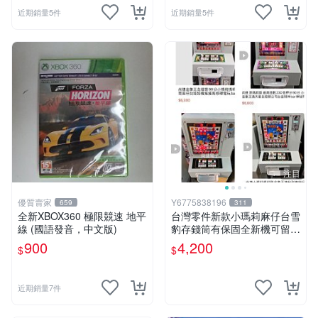
近期銷量5件
近期銷量5件
注目
優質賣家
Y6775838196
659
311
全新XBOX360 極限競速 地平
台灣零件新款小瑪莉麻仔台雪
線 (國語發音，中文版)
豹存錢筒有保固全新機可留言
用大榮貨到付款(組裝台灣零
900
4,200
$
$
件 )豹中豹金象王bar生日禮
物月光紅白機
近期銷量7件