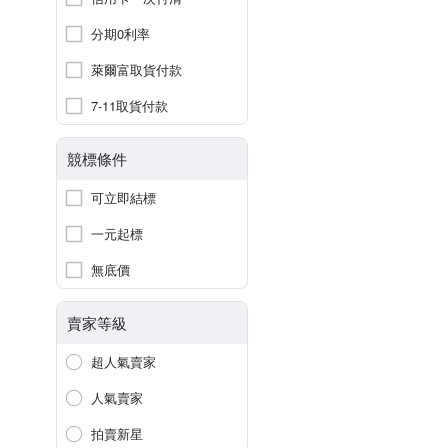
分期0利率
萊爾富取貨付款
7-11取貨付款
競標條件
可立即結標
一元起標
無底價
賣家等級
超人氣賣家
人氣賣家
拍賣新星