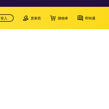
登入
賣東西
購物車
即時通