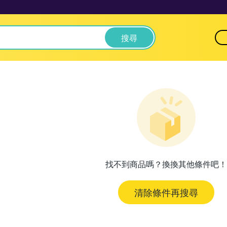
搜尋
找不到商品嗎？換換其他條件吧！
清除條件再搜尋