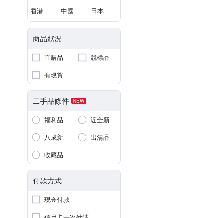
香港
中國
日本
商品狀況
直購品
競標品
有現貨
二手品條件
NEW
福利品
近全新
八成新
出清品
收藏品
付款方式
現金付款
信用卡一次付清