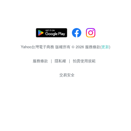
Yahoo台灣電子商務 版權所有 © 2026 服務條款(
更新
)
服務條款
|
隱私權
|
拍賣使用規範
交易安全